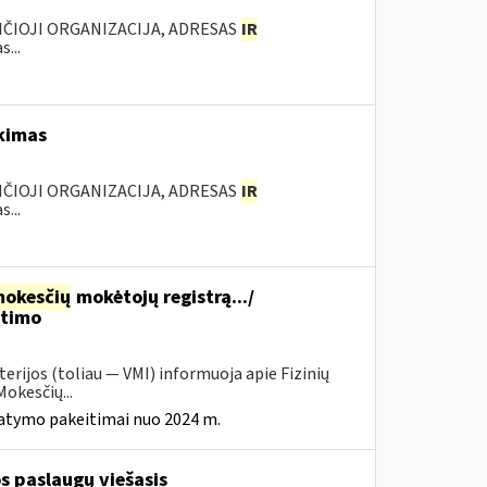
ANČIOJI ORGANIZACIJA, ADRESAS
IR
...
rkimas
ANČIOJI ORGANIZACIJA, ADRESAS
IR
...
okesčių
mokėtojų registrą.../
itimo
erijos (toliau — VMI) informuoja apie Fizinių
okesčių...
tatymo pakeitimai nuo 2024 m.
s paslaugų viešasis