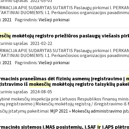
urinio sąrašas
2021-05-03
RMACIJA APIE SUDARYTAS SUTARTIS Paslaugų pirkimai I. PERK
KTINIAI DUOMENYS: I.1. Perkančiosios organizacijos pavadinimas
:
2021
Pagrindinis:
Viešieji pirkimai
sčių
mokėtojų registro priežiūros paslaugų viešasis pi
urinio sąrašas
2021-02-22
RMACIJA APIE SUDARYTAS SUTARTIS Paslaugų pirkimai I. PERK
KTINIAI DUOMENYS: I.1. Perkančiosios organizacijos pavadinimas
:
2021
Pagrindinis:
Viešieji pirkimai
rmacinis pranešimas dėl fizinių asmenų įregistravimo į
m
gistravimo iš
mokesčių
mokėtojų registro taisyklių pake
urinio sąrašas
2024-08-05
ybinė mokesčių inspekcija prie Lietuvos Respublikos finansų minist
ų įregistravimo į Mokesčių mokėtojų registrą / išregistravimo iš M
čių įstatymų pakeitimai:
MĮP 2021 » Mokesčių administravimo įs
rmacinės sistemos i.MAS posistemių, i.SAF
ir
i.APS plėtro