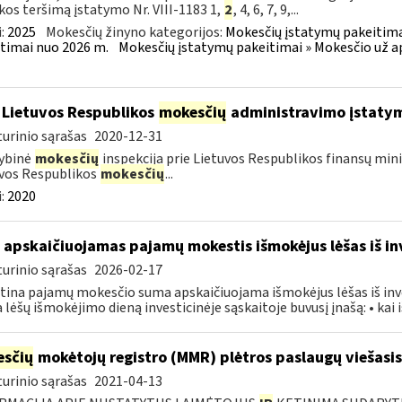
kos teršimą įstatymo Nr. VIII-1183 1,
2
, 4, 6, 7, 9,...
:
2025
Mokesčių žinyno kategorijos:
Mokesčių įstatymų pakeitima
timai nuo 2026 m.
Mokesčių įstatymų pakeitimai » Mokesčio už a
 Lietuvos Respublikos
mokesčių
administravimo įstaty
urinio sąrašas
2020-12-31
ybinė
mokesčių
inspekcija prie Lietuvos Respublikos finansų mini
vos Respublikos
mokesčių
...
:
2020
 apskaičiuojamas pajamų mokestis išmokėjus lėšas iš in
urinio sąrašas
2026-02-17
ina pajamų mokesčio suma apskaičiuojama išmokėjus lėšas iš inve
a lėšų išmokėjimo dieną investicinėje sąskaitoje buvusį įnašą: • kai iš
sčių
mokėtojų registro (MMR) plėtros paslaugų viešasis
urinio sąrašas
2021-04-13