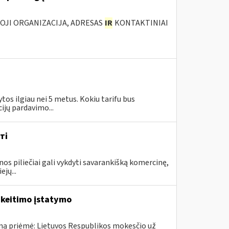
IOJI ORGANIZACIJA, ADRESAS
IR
KONTAKTINIAI
tos ilgiau nei 5 metus. Kokiu tarifu bus
jų pardavimo...
ті
piliečiai gali vykdyti savarankišką komercinę,
jų...
akeitimo įstatymo
ną priėmė: Lietuvos Respublikos mokesčio už