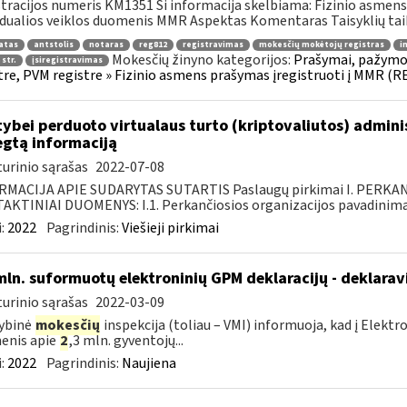
tracijos numeris KM1351 Ši informacija skelbiama: Fizinio asmens 
idualios veiklos duomenis MMR Aspektas Komentaras Taisyklių tai
atas
antstolis
notaras
reg812
registravimas
mokesčių mokėtojų registras
i
Mokesčių žinyno kategorijos:
Prašymai, pažymo
 str.
įsiregistravimas
tre, PVM registre » Fizinio asmens prašymas įregistruoti į MMR (R
tybei perduoto virtualaus turto (kriptovaliutos) admin
egtą informaciją
urinio sąrašas
2022-07-08
RMACIJA APIE SUDARYTAS SUTARTIS Paslaugų pirkimai I. PERK
KTINIAI DUOMENYS: I.1. Perkančiosios organizacijos pavadinimas
:
2022
Pagrindinis:
Viešieji pirkimai
mln. suformuotų elektroninių GPM deklaracijų - deklara
urinio sąrašas
2022-03-09
ybinė
mokesčių
inspekcija (toliau – VMI) informuoja, kad į Elekt
enis apie
2
,3 mln. gyventojų...
:
2022
Pagrindinis:
Naujiena