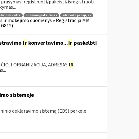
prašymas įregistruoti/pakeisti/išregistruoti
kymas...
ndividuli veikla
duomenų pakeitimas
advokato padėjėjas
s ir mokėjimo duomenys » Registracija MM
EG812)
istravimo
ir
konvertavimo...
Ir
paskelbti
ANČIOJI ORGANIZACIJA, ADRESAS
IR
...
vimo sistemoje
roninio deklaravimo sistemą (EDS) perkėlė