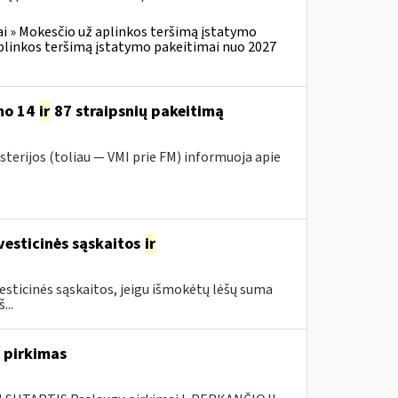
i » Mokesčio už aplinkos teršimą įstatymo
plinkos teršimą įstatymo pakeitimai nuo 2027
mo 14
ir
87 straipsnių pakeitimą
sterijos (toliau — VMI prie FM) informuoja apie
vesticinės sąskaitos
ir
sticinės sąskaitos, jeigu išmokėtų lėšų suma
...
 pirkimas