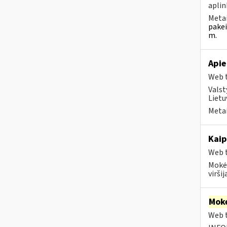
aplin
Metai
pakei
m.
Apie
Web t
Valst
Lietu
Metai
Kaip
Web t
Mokėt
viršij
Moke
Web t