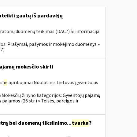
teikti gautų iš pardavėjų
ratorių duomenų teikimas (DAC7) Ši informacija
jos:
Prašymai, pažymos ir mokėjimo duomenys »
7)
pajamų mokesčio skirti
os
ir
apribojimai Nuolatinis Lietuvos gyventojas
Mokesčių žinyno kategorijos:
Gyventojų pajamų
 pajamos (26 str.) » Teisės, pareigos ir
trą bei duomenų tikslinimo...
tvarka
?