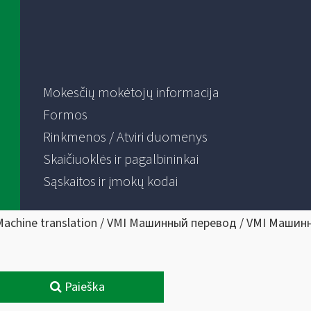
Mokesčių mokėtojų informacija
Formos
Rinkmenos / Atviri duomenys
Skaičiuoklės ir pagalbininkai
Sąskaitos ir įmokų kodai
Machine translation / VMI Машинный перевод / VMI Машин
Paieška