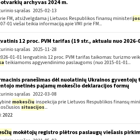
otvarkių archyvas 2024 m.
urinio sąrašas
2025-02-13
rie FM, atsižvelgdama į Lietuvos Respublikos finansų ministeri
jos
07-01 viešai teikia informaciją apie VMI prie FM...
vatinis 12 proc. PVM tarifas (19 str., aktualu nuo 2026-
urinio sąrašas
2025-11-28
026-01-01 lengvatinis 12 proc. PVM tarifas taikomas: turizmo vei
ka
teikiamoms apgyvendinimo paslaugoms (nuo 2015-01-01...
rmacinis pranešimas dėl nuolatinių Ukrainos gyventojų 
ntojo metinės pajamų mokesčio deklaracijos formų
urinio sąrašas
2022-03-08
ybinė
mokesčių
inspekcija prie Lietuvos Respublikos finansų minis
losčiusios
situacijos
...
:
2022
sčių
mokėtojų registro plėtros paslaugų viešasis pirki