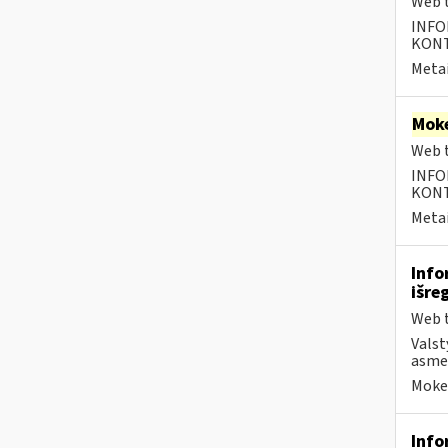
Web t
INFO
KONTA
Metai
Moke
Web t
INFO
KONTA
Metai
Info
išre
Web t
Valst
asmen
Mokes
Info