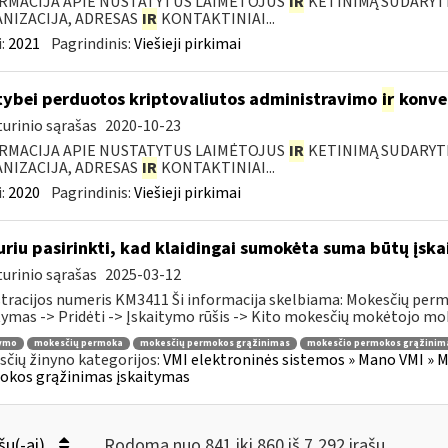
RMACIJA APIE NUSTATYTUS LAIMĖTOJUS
IR
KETINIMĄ SUDARYTI 
NIZACIJA, ADRESAS
IR
KONTAKTINIAI...
:
2021
Pagrindinis:
Viešieji pirkimai
tybei perduotos kriptovaliutos administravimo
ir
konve
urinio sąrašas
2020-10-23
RMACIJA APIE NUSTATYTUS LAIMĖTOJUS
IR
KETINIMĄ SUDARYTI 
NIZACIJA, ADRESAS
IR
KONTAKTINIAI...
:
2020
Pagrindinis:
Viešieji pirkimai
uriu pasirinkti, kad klaidingai sumokėta suma būtų įsk
urinio sąrašas
2025-03-12
tracijos numeris KM3411 Ši informacija skelbiama: Mokesčių per
tymas -> Pridėti -> Įskaitymo rūšis -> Kito mokesčių mokėtojo moke
tymo
mokesčių permoka
mokesčių permokos grąžinimas
mokesčio permokos grąžinim
čių žinyno kategorijos:
VMI elektroninės sistemos » Mano VMI » M
okos grąžinimas įskaitymas
šų(-ai)
Rodoma nuo 841 iki 860 iš 7,292 irašų.