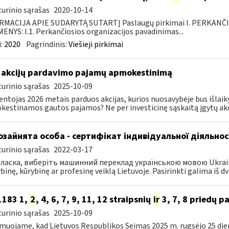
urinio sąrašas
2020-10-14
RMACIJA APIE SUDARYTĄ SUTARTĮ Paslaugų pirkimai I. PERKANČ
NYS: I.1. Perkančiosios organizacijos pavadinimas...
:
2020
Pagrindinis:
Viešieji pirkimai
 akcijų pardavimo pajamų apmokestinimą
urinio sąrašas
2025-10-09
entojas 2026 metais parduos akcijas, kurios nuosavybėje bus išlaiky
estinamos gautos pajamos? Ne per investicinę sąskaitą įgytų akci
зайнята особа - сертифікат індивідуальної діяльнос
urinio sąrašas
2022-03-17
ласка, виберіть машинний переклад українською мовою Ukrainos 
inę, kūrybinę ar profesinę veiklą Lietuvoje. Pasirinkti galima iš dvie
-1183 1,
2
, 4, 6, 7, 9, 11, 12 straipsnių
ir
3, 7, 8 priedų p
urinio sąrašas
2025-10-09
muojame, kad Lietuvos Respublikos Seimas 2025 m. rugsėjo 25 die