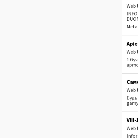
Web t
INFO
DUOME
Metai
Apie
Web t
1.Gyv
apmok
Само
Web t
Будь 
gamyb
VIII
Web t
Infor