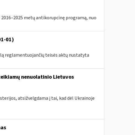
2016–2025 metų antikorupcinę programą, nuo
01-01)
klą reglamentuojančių teisės aktų nustatyta
teikiamų nenuolatinio Lietuvos
terijos, atsižvelgdama į tai, kad dėl Ukrainoje
mas