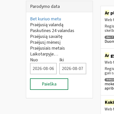
Parodymo data
Ar
pl
Bet kuriuo metu
Web t
Praėjusią valandą
Regis
Paskutines 24 valandas
skelb
Praėjusią savaitę
dac-7
Duome
Praėjusį mėnesį
Praėjusiais metais
Laikotarpyje…
Ar
gy
Nuo
Iki
Web t
Regis
gali s
fr0512
Paieška
mokes
aprib
Kok
Web t