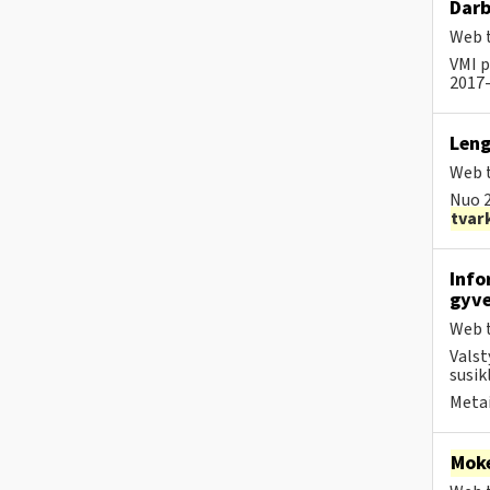
Darb
Web t
VMI p
2017-
Leng
Web t
Nuo 2
tvar
Info
gyve
Web t
Valst
susik
Metai
Moke