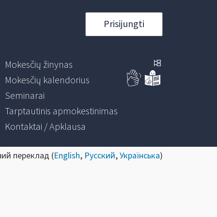
Prisijungti
Mokesčių žinynas
Mokesčių kalendorius
Seminarai
Tarptautinis apmokestinimas
Kontaktai / Apklausa
ний переклад (
English
,
Русский
,
Українська
)