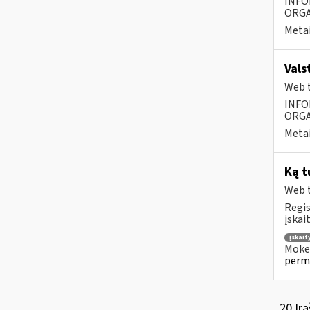
INFO
ORGA
Metai
Vals
Web t
INFO
ORGA
Metai
Ką t
Web t
Regis
įskai
įskai
Mokes
perm
20 Įra