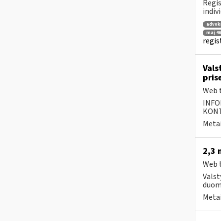
Regis
indiv
advok
maį 46
regis
Vals
pris
Web t
INFO
KONTA
Metai
2,3 
Web t
Valst
duom
Metai