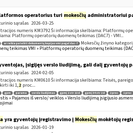
atformos operatorius turi
mokesčių
administratoriui pa
urinio sąrašas
2026-03-25
tracijos numeris KM3792 Ši informacija skelbiama: Platformų ope
iama: Platformų operatorių duomenų teikimas (DAC7) - VMI...
Mokesčių žinyno kategori
ar reikia pateikti dokumentų kopijas vmi pagal dac-7
nų teikimas VMI » Platformų operatorių duomenų teikimas (DAC
ventojas, įsigijęs verslo liudijimą, gali dalį gyventojų 
urinio sąrašas
2024-02-05
tracijos numeris KM0610 Ši informacija skelbiama: Teisės, pareig
kirti iki 1,
2
proc....
gpm
parama
verslo liudijimas
gpmį 2 str 22 d
gpmį 34 str 2 d
2 proc
1 proc
tis » Pajamos iš verslo/ veiklos » Verslo liudijimą įsigijusio asmens
ojimai
ia
yra gyventojų įregistravimo į
Mokesčių
mokėtojų regis
urinio sąrašas
2026-01-19