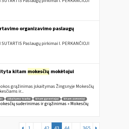
SUTARTIS Paslaugų pirkimai I. PERKANČIOJI
rtavimo organizavimo paslaugų
SUTARTIS Paslaugų pirkimai I. PERKANČIOJI
aityta kitam
mokesčių
mokėtojui
mokos grąžinimas įskaitymas Žingsnyje Mokesčių
sčiams ir...
as
įskaitymo tvarka
kitam gyventojui
kitam asmeniui
okesčių suderinimas ir grąžinimas » Mokesčių
1
...
42
43
44
...
365