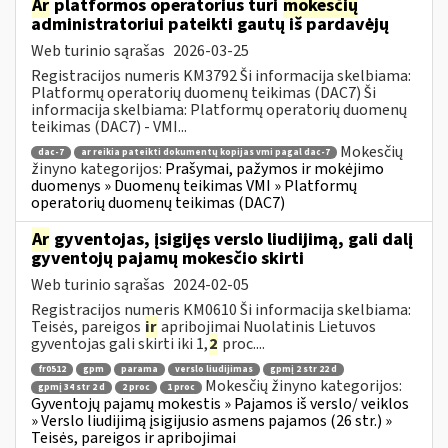
Ar
platformos operatorius turi
mokesčių
administratoriui pateikti gautų iš pardavėjų
Web turinio sąrašas
2026-03-25
Registracijos numeris KM3792 Ši informacija skelbiama:
Platformų operatorių duomenų teikimas (DAC7) Ši
informacija skelbiama: Platformų operatorių duomenų
teikimas (DAC7) - VMI...
Mokesčių
dac-7
ar reikia pateikti dokumentų kopijas vmi pagal dac-7
žinyno kategorijos:
Prašymai, pažymos ir mokėjimo
duomenys » Duomenų teikimas VMI » Platformų
operatorių duomenų teikimas (DAC7)
Ar
gyventojas, įsigijęs verslo liudijimą, gali dalį
gyventojų pajamų mokesčio skirti
Web turinio sąrašas
2024-02-05
Registracijos numeris KM0610 Ši informacija skelbiama:
Teisės, pareigos
ir
apribojimai Nuolatinis Lietuvos
gyventojas gali skirti iki 1,
2
proc....
fr0512
gpm
parama
verslo liudijimas
gpmį 2 str 22 d
Mokesčių žinyno kategorijos:
gpmį 34 str 2 d
2 proc
1 proc
Gyventojų pajamų mokestis » Pajamos iš verslo/ veiklos
» Verslo liudijimą įsigijusio asmens pajamos (26 str.) »
Teisės, pareigos ir apribojimai