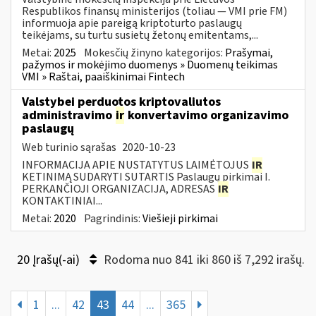
Respublikos finansų ministerijos (toliau — VMI prie FM)
informuoja apie pareigą kriptoturto paslaugų
teikėjams, su turtu susietų žetonų emitentams,...
Metai:
2025
Mokesčių žinyno kategorijos:
Prašymai,
pažymos ir mokėjimo duomenys » Duomenų teikimas
VMI » Raštai, paaiškinimai Fintech
Valstybei perduotos kriptovaliutos
administravimo
ir
konvertavimo organizavimo
paslaugų
Web turinio sąrašas
2020-10-23
INFORMACIJA APIE NUSTATYTUS LAIMĖTOJUS
IR
KETINIMĄ SUDARYTI SUTARTIS Paslaugų pirkimai I.
PERKANČIOJI ORGANIZACIJA, ADRESAS
IR
KONTAKTINIAI...
Metai:
2020
Pagrindinis:
Viešieji pirkimai
20 Įrašų(-ai)
Rodoma nuo 841 iki 860 iš 7,292 irašų.
1
...
42
43
44
...
365