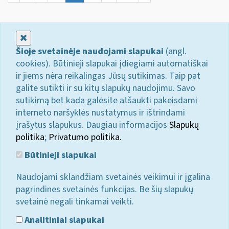
Uždaryti
Šioje svetainėje naudojami slapukai
(angl.
cookies). Būtinieji slapukai įdiegiami automatiškai
ir jiems nėra reikalingas Jūsų sutikimas. Taip pat
galite sutikti ir su kitų slapukų naudojimu. Savo
sutikimą bet kada galėsite atšaukti pakeisdami
interneto naršyklės nustatymus ir ištrindami
įrašytus slapukus. Daugiau informacijos
Slapukų
politika
;
Privatumo politika.
Būtinieji slapukai
Naudojami sklandžiam svetainės veikimui ir įgalina
pagrindines svetainės funkcijas. Be šių slapukų
svetainė negali tinkamai veikti.
Analitiniai slapukai