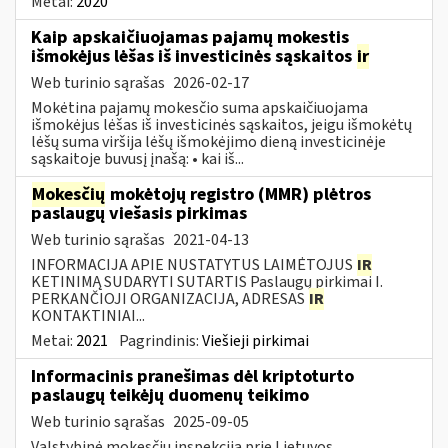
Metai:
2020
Kaip apskaičiuojamas pajamų mokestis
išmokėjus lėšas iš investicinės sąskaitos
ir
Web turinio sąrašas
2026-02-17
Mokėtina pajamų mokesčio suma apskaičiuojama
išmokėjus lėšas iš investicinės sąskaitos, jeigu išmokėtų
lėšų suma viršija lėšų išmokėjimo dieną investicinėje
sąskaitoje buvusį įnašą: • kai iš...
Mokesčių
mokėtojų registro (MMR) plėtros
paslaugų viešasis pirkimas
Web turinio sąrašas
2021-04-13
INFORMACIJA APIE NUSTATYTUS LAIMĖTOJUS
IR
KETINIMĄ SUDARYTI SUTARTIS Paslaugų pirkimai I.
PERKANČIOJI ORGANIZACIJA, ADRESAS
IR
KONTAKTINIAI...
Metai:
2021
Pagrindinis:
Viešieji pirkimai
Informacinis pranešimas dėl kriptoturto
paslaugų teikėjų duomenų teikimo
Web turinio sąrašas
2025-09-05
Valstybinė mokesčių inspekcija prie Lietuvos