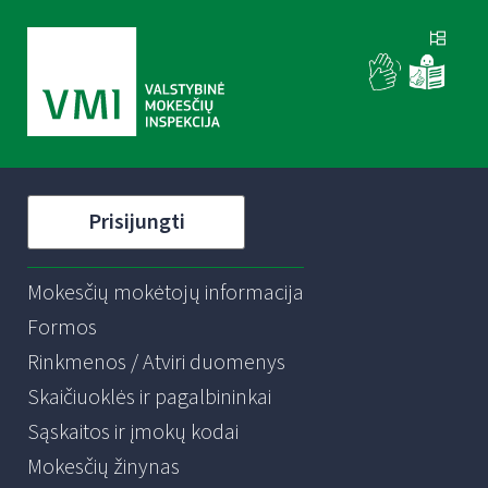
Prisijungti
Mokesčių mokėtojų informacija
Formos
Rinkmenos / Atviri duomenys
Skaičiuoklės ir pagalbininkai
Sąskaitos ir įmokų kodai
Mokesčių žinynas