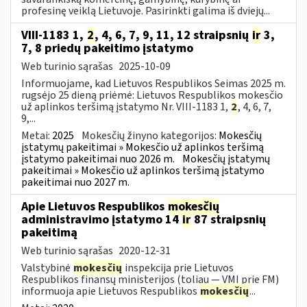
profesinę veiklą Lietuvoje. Pasirinkti galima iš dviejų...
VIII-1183 1,
2
, 4, 6, 7, 9, 11, 12 straipsnių
ir
3,
7, 8 priedų pakeitimo įstatymo
Web turinio sąrašas
2025-10-09
Informuojame, kad Lietuvos Respublikos Seimas 2025 m.
rugsėjo 25 dieną priėmė: Lietuvos Respublikos mokesčio
už aplinkos teršimą įstatymo Nr. VIII-1183 1,
2
, 4, 6, 7,
9,...
Metai:
2025
Mokesčių žinyno kategorijos:
Mokesčių
įstatymų pakeitimai » Mokesčio už aplinkos teršimą
įstatymo pakeitimai nuo 2026 m.
Mokesčių įstatymų
pakeitimai » Mokesčio už aplinkos teršimą įstatymo
pakeitimai nuo 2027 m.
Apie Lietuvos Respublikos
mokesčių
administravimo įstatymo 14
ir
87 straipsnių
pakeitimą
Web turinio sąrašas
2020-12-31
Valstybinė
mokesčių
inspekcija prie Lietuvos
Respublikos finansų ministerijos (toliau — VMI prie FM)
informuoja apie Lietuvos Respublikos
mokesčių
...