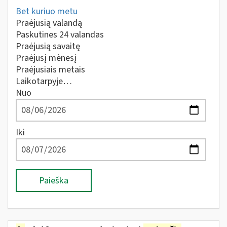
Bet kuriuo metu
Praėjusią valandą
Paskutines 24 valandas
Praėjusią savaitę
Praėjusį mėnesį
Praėjusiais metais
Laikotarpyje…
Nuo
Iki
Paieška