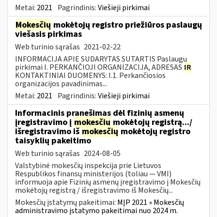
Metai:
2021
Pagrindinis:
Viešieji pirkimai
Mokesčių
mokėtojų registro priežiūros paslaugų
viešasis pirkimas
Web turinio sąrašas
2021-02-22
INFORMACIJA APIE SUDARYTAS SUTARTIS Paslaugų
pirkimai I. PERKANČIOJI ORGANIZACIJA, ADRESAS
IR
KONTAKTINIAI DUOMENYS: I.1. Perkančiosios
organizacijos pavadinimas...
Metai:
2021
Pagrindinis:
Viešieji pirkimai
Informacinis pranešimas dėl fizinių asmenų
įregistravimo į
mokesčių
mokėtojų registrą.../
išregistravimo iš
mokesčių
mokėtojų registro
taisyklių pakeitimo
Web turinio sąrašas
2024-08-05
Valstybinė mokesčių inspekcija prie Lietuvos
Respublikos finansų ministerijos (toliau — VMI)
informuoja apie Fizinių asmenų įregistravimo į Mokesčių
mokėtojų registrą / išregistravimo iš Mokesčių...
Mokesčių įstatymų pakeitimai:
MĮP 2021 » Mokesčių
administravimo įstatymo pakeitimai nuo 2024 m.