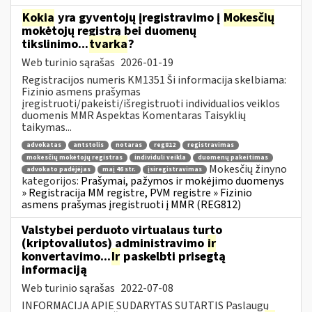
Kokia
yra gyventojų įregistravimo į
Mokesčių
mokėtojų registrą bei duomenų
tikslinimo...
tvarka
?
Web turinio sąrašas
2026-01-19
Registracijos numeris KM1351 Ši informacija skelbiama:
Fizinio asmens prašymas
įregistruoti/pakeisti/išregistruoti individualios veiklos
duomenis MMR Aspektas Komentaras Taisyklių
taikymas...
advokatas
antstolis
notaras
reg812
registravimas
mokesčių mokėtojų registras
individuli veikla
duomenų pakeitimas
Mokesčių žinyno
advokato padėjėjas
maį 46 str.
įsiregistravimas
kategorijos:
Prašymai, pažymos ir mokėjimo duomenys
» Registracija MM registre, PVM registre » Fizinio
asmens prašymas įregistruoti į MMR (REG812)
Valstybei perduoto virtualaus turto
(kriptovaliutos) administravimo
ir
konvertavimo...
Ir
paskelbti prisegtą
informaciją
Web turinio sąrašas
2022-07-08
INFORMACIJA APIE SUDARYTAS SUTARTIS Paslaugų