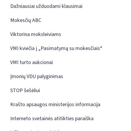
Dažniausiai užduodami klausimai
Mokesčių ABC
Viktorina moksleiviams
VMI kviečia į „Pasimatymą su mokesčiais“
VMI turto aukcionai
Įmonių VDU palyginimas
STOP šešėliui
Krašto apsaugos ministerijos informacija
Interneto svetainės atitikties paraiška