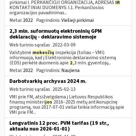
pirkimai I. PERKANČIOJI ORGANIZACIJA, ADRESAS
IR
KONTAKTINIAI DUOMENYS: I.1. Perkančiosios
organizacijos pavadinimas...
Metai:
2022
Pagrindinis:
Viešieji pirkimai
2,3 mln. suformuotų elektroninių GPM
deklaracijų - deklaravimo sistemoje
Web turinio sąrašas
2022-03-09
Valstybinė
mokesčių
inspekcija (toliau – VMI)
informuoja, kad į Elektroninio deklaravimo sistemą
(EDS) perkėlė duomenis apie
2
,3 mln. gyventojų...
Metai:
2022
Pagrindinis:
Naujiena
Darbotvarkių archyvas 2024 m.
Web turinio sąrašas
2025-02-13
VMI prie FM, atsižvelgdama į Lietuvos Respublikos
finansų ministeri
jos
2016–2025 metų antikorupcinę
programą, nuo 2017-07-01 viešai teikia informaciją apie
VMI prie FM...
Lengvatinis 12 proc. PVM tarifas (19 str.,
aktualu nuo 2026-01-01)