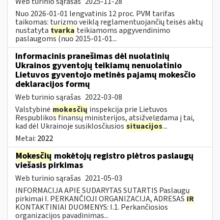
Web turinio sąrašas
2025-11-28
Nuo 2026-01-01 lengvatinis 12 proc. PVM tarifas
taikomas: turizmo veiklą reglamentuojančių teisės aktų
nustatyta
tvarka
teikiamoms apgyvendinimo
paslaugoms (nuo 2015-01-01...
Informacinis pranešimas dėl nuolatinių
Ukrainos gyventojų teikiamų nenuolatinio
Lietuvos gyventojo metinės pajamų mokesčio
deklaracijos formų
Web turinio sąrašas
2022-03-08
Valstybinė
mokesčių
inspekcija prie Lietuvos
Respublikos finansų ministerijos, atsižvelgdama į tai,
kad dėl Ukrainoje susiklosčiusios
situacijos
...
Metai:
2022
Mokesčių
mokėtojų registro plėtros paslaugų
viešasis pirkimas
Web turinio sąrašas
2021-05-03
INFORMACIJA APIE SUDARYTAS SUTARTIS Paslaugų
pirkimai I. PERKANČIOJI ORGANIZACIJA, ADRESAS
IR
KONTAKTINIAI DUOMENYS: I.1. Perkančiosios
organizacijos pavadinimas...