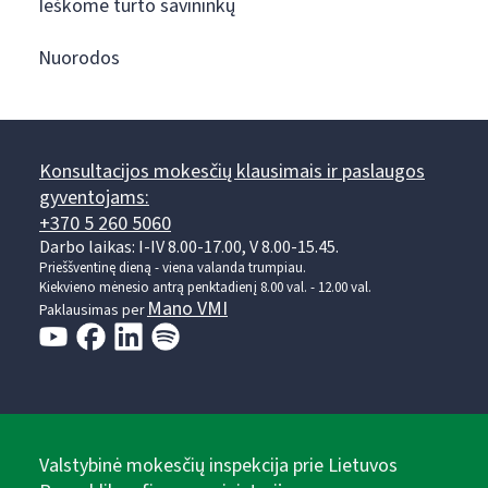
Ieškome turto savininkų
Nuorodos
Konsultacijos mokesčių klausimais ir paslaugos
gyventojams:
+370 5 260 5060
Darbo laikas: I-IV 8.00-17.00, V 8.00-15.45.
Prieššventinę dieną - viena valanda trumpiau.
Kiekvieno mėnesio antrą penktadienį 8.00 val. - 12.00 val.
Mano VMI
Paklausimas per
Valstybinė mokesčių inspekcija prie Lietuvos