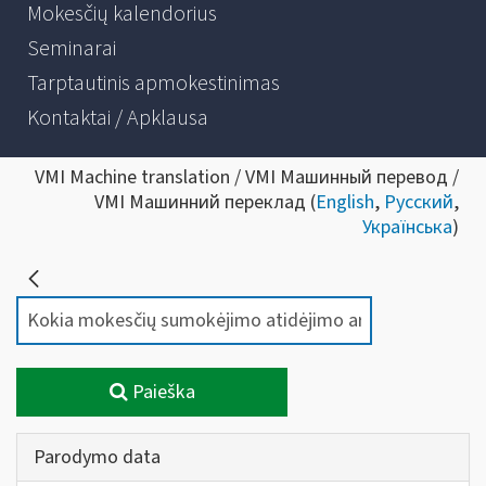
Mokesčių kalendorius
Seminarai
Tarptautinis apmokestinimas
Kontaktai / Apklausa
VMI Machine translation / VMI Машинный перевод /
VMI Машинний переклад (
English
,
Русский
,
Українська
)
Paieška
Parodymo data