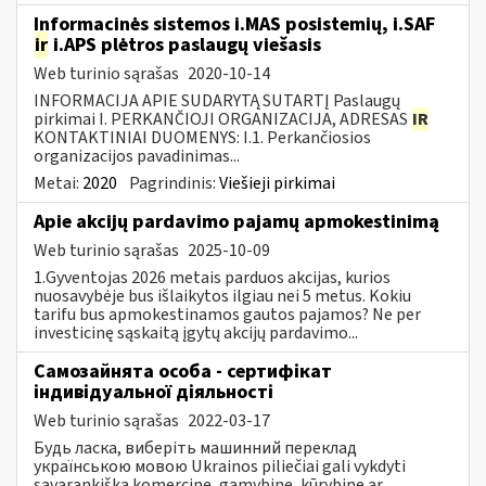
Informacinės sistemos i.MAS posistemių, i.SAF
ir
i.APS plėtros paslaugų viešasis
Web turinio sąrašas
2020-10-14
INFORMACIJA APIE SUDARYTĄ SUTARTĮ Paslaugų
pirkimai I. PERKANČIOJI ORGANIZACIJA, ADRESAS
IR
KONTAKTINIAI DUOMENYS: I.1. Perkančiosios
organizacijos pavadinimas...
Metai:
2020
Pagrindinis:
Viešieji pirkimai
Apie akcijų pardavimo pajamų apmokestinimą
Web turinio sąrašas
2025-10-09
1.Gyventojas 2026 metais parduos akcijas, kurios
nuosavybėje bus išlaikytos ilgiau nei 5 metus. Kokiu
tarifu bus apmokestinamos gautos pajamos? Ne per
investicinę sąskaitą įgytų akcijų pardavimo...
Самозайнята особа - сертифікат
індивідуальної діяльності
Web turinio sąrašas
2022-03-17
Будь ласка, виберіть машинний переклад
українською мовою Ukrainos piliečiai gali vykdyti
savarankišką komercinę, gamybinę, kūrybinę ar