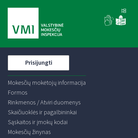
Prisijungti
Mokesčių mokėtojų informacija
Formos
Rinkmenos / Atviri duomenys
Skaičiuoklės ir pagalbininkai
Sąskaitos ir įmokų kodai
Mokesčių žinynas