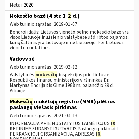
Metai:
2020
Mokesčio bazė (4 str. 1-
2
d.)
Web turinio sąrašas
2019-01-07
Bendroji dalis: Lietuvos vieneto pelno mokesčio bazė yra
visos Lietuvoje ir užsienio valstybėse uždirbtos pajamos,
kurių šaltinis yra Lietuvoje ir ne Lietuvoje. Per Lietuvos
vieneto nuolatines...
Vadovybė
Web turinio sąrašas
2019-02-12
Valstybinės
mokesčių
inspekcijos prie Lietuvos
Respublikos finansų ministerijos viršininkas Dr.
Martynas Endrijaitis Gimė 1988 m. balandžio 29 d.
Vilniuje...
Mokesčių
mokėtojų registro (MMR) plėtros
paslaugų viešasis pirkimas
Web turinio sąrašas
2021-04-13
INFORMACIJA APIE NUSTATYTUS LAIMĖTOJUS
IR
KETINIMĄ SUDARYTI SUTARTIS Paslaugų pirkimai I.
PERKANČIOJI ORGANIZACIJA, ADRESAS
IR