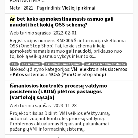
KONTAKTINIAI...
Metai:
2021
Pagrindinis:
Viešieji pirkimai
Ar
bet koks apmokestinamasis asmuo gali
naudoti bet kokią OSS schemą?
Web turinio sąrašas
2022-02-01
Registracijos numeris KM3006 Ši informacija skelbiama:
OSS (One Stop Shop) Tai, kokią schemą ir kaip
apmokestinamasis asmuo gali naudoti, priklauso nuo
to, kokią veiklą asmuo vykdys ir kur toks...
oss
oss schemos
oss schemų naudojimas
kokia oss schema priklauso
Mokesčių žinyno kategorijos:
VMI elektroninės sistemos
» Kitos sistemos » MOSS (Mini One Stop Shop)
Išmaniosios kontrolės procesų valdymo
posistemio (i.KON) plėtros paslaugos
(vartotojų sąsaja)
Web turinio sąrašas
2023-11-28
Projekto tikslas Didinti VMI veiklos efektyvumą,
automatizuojant kontrolės procesų valdymą.
Problemos aktualumas Nepaisant pakankamai
pažangių VMI informacinių sistemų,...