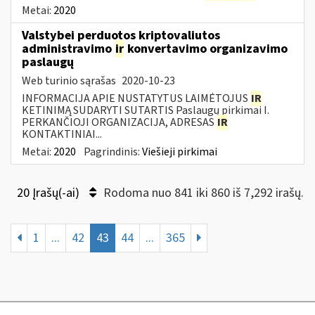
Metai:
2020
Valstybei perduotos kriptovaliutos
administravimo
ir
konvertavimo organizavimo
paslaugų
Web turinio sąrašas
2020-10-23
INFORMACIJA APIE NUSTATYTUS LAIMĖTOJUS
IR
KETINIMĄ SUDARYTI SUTARTIS Paslaugų pirkimai I.
PERKANČIOJI ORGANIZACIJA, ADRESAS
IR
KONTAKTINIAI...
Metai:
2020
Pagrindinis:
Viešieji pirkimai
20 Įrašų(-ai)
Rodoma nuo 841 iki 860 iš 7,292 irašų.
1
...
42
43
44
...
365