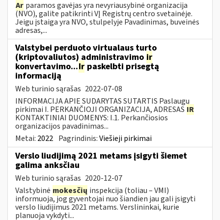
Ar
paramos gavėjas yra nevyriausybinė organizacija
(NVO), galite patikrinti VĮ Registrų centro svetainėje.
Jeigu įstaiga yra NVO, stulpelyje Pavadinimas, buveinės
adresas,...
Valstybei perduoto virtualaus turto
(kriptovaliutos) administravimo
ir
konvertavimo...
Ir
paskelbti prisegtą
informaciją
Web turinio sąrašas
2022-07-08
INFORMACIJA APIE SUDARYTAS SUTARTIS Paslaugų
pirkimai I. PERKANČIOJI ORGANIZACIJA, ADRESAS
IR
KONTAKTINIAI DUOMENYS: I.1. Perkančiosios
organizacijos pavadinimas...
Metai:
2022
Pagrindinis:
Viešieji pirkimai
Verslo liudijimą 2021 metams įsigyti šiemet
galima anksčiau
Web turinio sąrašas
2020-12-07
Valstybinė
mokesčių
inspekcija (toliau – VMI)
informuoja, jog gyventojai nuo šiandien jau gali įsigyti
verslo liudijimus 2021 metams. Verslininkai, kurie
planuoja vykdyti...