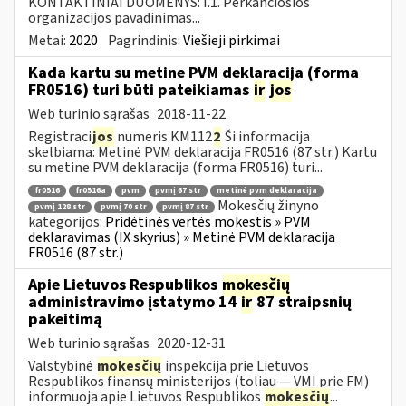
KONTAKTINIAI DUOMENYS: I.1. Perkančiosios
organizacijos pavadinimas...
Metai:
2020
Pagrindinis:
Viešieji pirkimai
Kada kartu su metine PVM deklaracija (forma
FR0516) turi būti pateikiamas
ir
jos
Web turinio sąrašas
2018-11-22
Registraci
jos
numeris KM112
2
Ši informacija
skelbiama: Metinė PVM deklaracija FR0516 (87 str.) Kartu
su metine PVM deklaracija (forma FR0516) turi...
fr0516
fr0516a
pvm
pvmį 67 str
metinė pvm deklaracija
Mokesčių žinyno
pvmį 128 str
pvmį 70 str
pvmį 87 str
kategorijos:
Pridėtinės vertės mokestis » PVM
deklaravimas (IX skyrius) » Metinė PVM deklaracija
FR0516 (87 str.)
Apie Lietuvos Respublikos
mokesčių
administravimo įstatymo 14
ir
87 straipsnių
pakeitimą
Web turinio sąrašas
2020-12-31
Valstybinė
mokesčių
inspekcija prie Lietuvos
Respublikos finansų ministerijos (toliau — VMI prie FM)
informuoja apie Lietuvos Respublikos
mokesčių
...