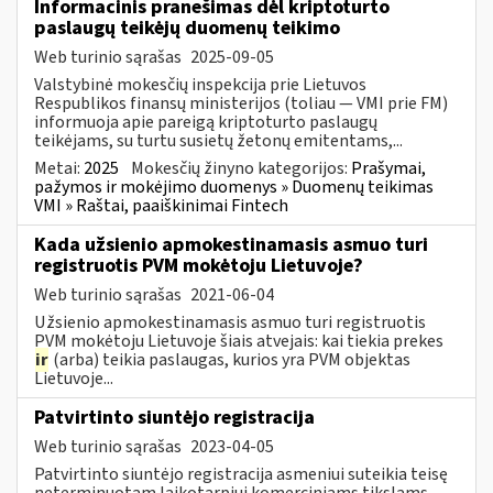
Informacinis pranešimas dėl kriptoturto
paslaugų teikėjų duomenų teikimo
Web turinio sąrašas
2025-09-05
Valstybinė mokesčių inspekcija prie Lietuvos
Respublikos finansų ministerijos (toliau — VMI prie FM)
informuoja apie pareigą kriptoturto paslaugų
teikėjams, su turtu susietų žetonų emitentams,...
Metai:
2025
Mokesčių žinyno kategorijos:
Prašymai,
pažymos ir mokėjimo duomenys » Duomenų teikimas
VMI » Raštai, paaiškinimai Fintech
Kada užsienio apmokestinamasis asmuo turi
registruotis PVM mokėtoju Lietuvoje?
Web turinio sąrašas
2021-06-04
Užsienio apmokestinamasis asmuo turi registruotis
PVM mokėtoju Lietuvoje šiais atvejais: kai tiekia prekes
ir
(arba) teikia paslaugas, kurios yra PVM objektas
Lietuvoje...
Patvirtinto siuntėjo registracija
Web turinio sąrašas
2023-04-05
Patvirtinto siuntėjo registracija asmeniui suteikia teisę
neterminuotam laikotarpiui komerciniams tikslams