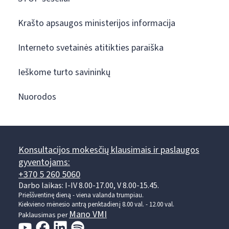
Krašto apsaugos ministerijos informacija
Interneto svetainės atitikties paraiška
Ieškome turto savininkų
Nuorodos
Konsultacijos mokesčių klausimais ir paslaugos
gyventojams:
+370 5 260 5060
Darbo laikas: I-IV 8.00-17.00, V 8.00-15.45.
Prieššventinę dieną - viena valanda trumpiau.
Kiekvieno mėnesio antrą penktadienį 8.00 val. - 12.00 val.
Mano VMI
Paklausimas per