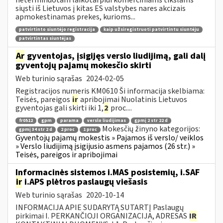
siųsti iš Lietuvos į kitas ES valstybes nares akcizais
apmokestinamas prekes, kurioms...
patvirtinto siuntėjo registracija
kaip užsiregistruoti patvirtintu siuntėju
patvirtintas siuntėjas
Ar
gyventojas, įsigijęs verslo liudijimą, gali dalį
gyventojų pajamų mokesčio skirti
Web turinio sąrašas
2024-02-05
Registracijos numeris KM0610 Ši informacija skelbiama:
Teisės, pareigos
ir
apribojimai Nuolatinis Lietuvos
gyventojas gali skirti iki 1,
2
proc....
fr0512
gpm
parama
verslo liudijimas
gpmį 2 str 22 d
Mokesčių žinyno kategorijos:
gpmį 34 str 2 d
2 proc
1 proc
Gyventojų pajamų mokestis » Pajamos iš verslo/ veiklos
» Verslo liudijimą įsigijusio asmens pajamos (26 str.) »
Teisės, pareigos ir apribojimai
Informacinės sistemos i.MAS posistemių, i.SAF
ir
i.APS plėtros paslaugų viešasis
Web turinio sąrašas
2020-10-14
INFORMACIJA APIE SUDARYTĄ SUTARTĮ Paslaugų
pirkimai I. PERKANČIOJI ORGANIZACIJA, ADRESAS
IR