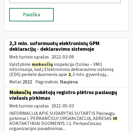
Paieška
2,3 mln. suformuotų elektroninių GPM
deklaracijų - deklaravimo sistemoje
Web turinio sąrašas
2022-03-09
Valstybinė
mokesčių
inspekcija (toliau – VMI)
informuoja, kad į Elektroninio deklaravimo sistemą
(EDS) perkėlė duomenis apie
2
,3 mln. gyventojų...
Metai:
2022
Pagrindinis:
Naujiena
Mokesčių
mokėtojų registro plėtros paslaugų
viešasis pirkimas
Web turinio sąrašas
2021-05-03
INFORMACIJA APIE SUDARYTAS SUTARTIS Paslaugų
pirkimai I. PERKANČIOJI ORGANIZACIJA, ADRESAS
IR
KONTAKTINIAI DUOMENYS: I.1. Perkančiosios
organizacijos pavadinimas...