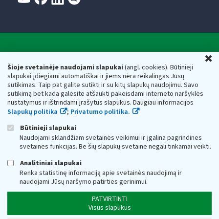
Valstybinė mokesčių inspekcija prie Lietuvos
U
Respublikos finansų ministerijos
Šioje svetainėje naudojami slapukai
(angl. cookies). Būtinieji
slapukai įdiegiami automatiškai ir jiems nėra reikalingas Jūsų
Biudžetinė įstaiga. Juridinio asmens kodas — 188659752,
sutikimas. Taip pat galite sutikti ir su kitų slapukų naudojimu. Savo
adresas: Vasario 16-osios g. 14, 01107 Vilnius, Lietuva, el.paštas:
sutikimą bet kada galėsite atšaukti pakeisdami interneto naršyklės
vmi@vmi.lt
, E. pristatymo dėžutės adresas 188659752
nustatymus ir ištrindami įrašytus slapukus. Daugiau informacijos
Duomenys apie Valstybinę mokesčių inspekciją prie Lietuvos
Slapukų politika
;
Privatumo politika.
Respublikos finansų ministerijos kaupiami ir saugomi Juridinių
asmenų registre
Būtinieji slapukai
Naudojami sklandžiam svetainės veikimui ir įgalina pagrindines
svetainės funkcijas. Be šių slapukų svetainė negali tinkamai veikti.
Analitiniai slapukai
Renka statistinę informaciją apie svetainės naudojimą ir
naudojami Jūsų naršymo patirties gerinimui.
PATVIRTINTI
Visus slapukus