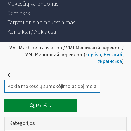
Mokesčių kalendorius
Seminarai
Tarptautinis apmokestinimas
Kontaktai / Apklausa
VMI Machine translation / VMI Машинный перевод /
VMI Машинний переклад (
English
,
Русский
,
Українська
)
Paieška
Kategorijos