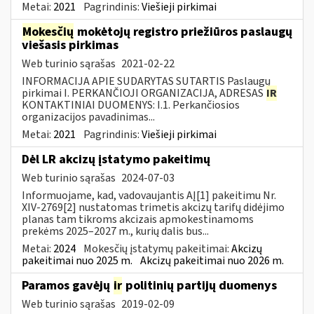
Metai:
2021
Pagrindinis:
Viešieji pirkimai
Mokesčių
mokėtojų registro priežiūros paslaugų
viešasis pirkimas
Web turinio sąrašas
2021-02-22
INFORMACIJA APIE SUDARYTAS SUTARTIS Paslaugų
pirkimai I. PERKANČIOJI ORGANIZACIJA, ADRESAS
IR
KONTAKTINIAI DUOMENYS: I.1. Perkančiosios
organizacijos pavadinimas...
Metai:
2021
Pagrindinis:
Viešieji pirkimai
Dėl LR akcizų įstatymo pakeitimų
Web turinio sąrašas
2024-07-03
Informuojame, kad, vadovaujantis AĮ[1] pakeitimu Nr.
XIV-2769[2] nustatomas trimetis akcizų tarifų didėjimo
planas tam tikroms akcizais apmokestinamoms
prekėms 2025–2027 m., kurių dalis bus...
Metai:
2024
Mokesčių įstatymų pakeitimai:
Akcizų
pakeitimai nuo 2025 m.
Akcizų pakeitimai nuo 2026 m.
Paramos gavėjų
ir
politinių partijų duomenys
Web turinio sąrašas
2019-02-09