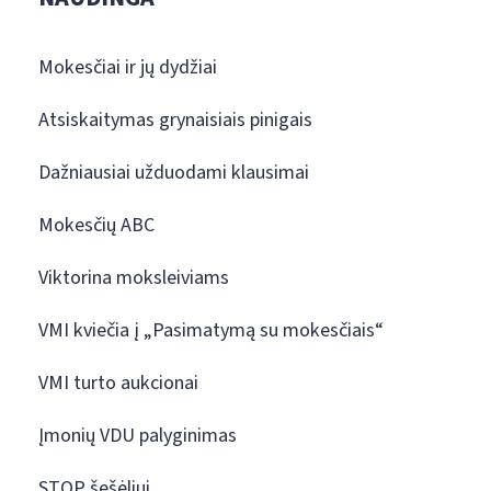
Mokesčiai ir jų dydžiai
Atsiskaitymas grynaisiais pinigais
Dažniausiai užduodami klausimai
Mokesčių ABC
Viktorina moksleiviams
VMI kviečia į „Pasimatymą su mokesčiais“
VMI turto aukcionai
Įmonių VDU palyginimas
STOP šešėliui