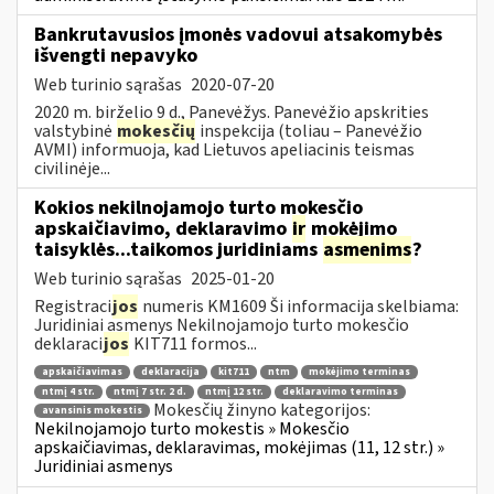
Bankrutavusios įmonės vadovui atsakomybės
išvengti nepavyko
Web turinio sąrašas
2020-07-20
2020 m. birželio 9 d., Panevėžys. Panevėžio apskrities
valstybinė
mokesčių
inspekcija (toliau – Panevėžio
AVMI) informuoja, kad Lietuvos apeliacinis teismas
civilinėje...
Kokios nekilnojamojo turto mokesčio
apskaičiavimo, deklaravimo
ir
mokėjimo
taisyklės...taikomos juridiniams
asmenims
?
Web turinio sąrašas
2025-01-20
Registraci
jos
numeris KM1609 Ši informacija skelbiama:
Juridiniai asmenys Nekilnojamojo turto mokesčio
deklaraci
jos
KIT711 formos...
apskaičiavimas
deklaracija
kit711
ntm
mokėjimo terminas
ntmį 4 str.
ntmį 7 str. 2 d.
ntmį 12 str.
deklaravimo terminas
Mokesčių žinyno kategorijos:
avansinis mokestis
Nekilnojamojo turto mokestis » Mokesčio
apskaičiavimas, deklaravimas, mokėjimas (11, 12 str.) »
Juridiniai asmenys