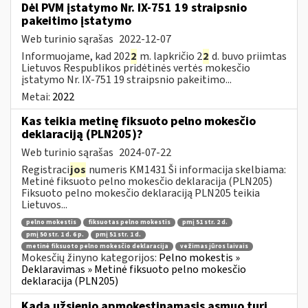
Dėl PVM įstatymo Nr. IX-751 19 straipsnio
pakeitimo įstatymo
Web turinio sąrašas
2022-12-07
Informuojame, kad 202
2
m. lapkričio 2
2
d. buvo priimtas
Lietuvos Respublikos pridėtinės vertės mokesčio
įstatymo Nr. IX-751 19 straipsnio pakeitimo...
Metai:
2022
Kas teikia metinę fiksuoto pelno mokesčio
deklaraciją (PLN205)?
Web turinio sąrašas
2024-07-22
Registraci
jos
numeris KM1431 Ši informacija skelbiama:
Metinė fiksuoto pelno mokesčio deklaracija (PLN205)
Fiksuoto pelno mokesčio deklaraciją PLN205 teikia
Lietuvos...
pelno mokestis
fiksuotas pelno mokestis
pmį 51 str. 2 d.
pmį 50 str. 1 d. 6 p.
pmį 51 str. 1 d.
metinė fiksuoto pelno mokesčio deklaracija
vežimas jūros laivais
Mokesčių žinyno kategorijos:
Pelno mokestis »
Deklaravimas » Metinė fiksuoto pelno mokesčio
deklaracija (PLN205)
Kada užsienio apmokestinamasis asmuo turi