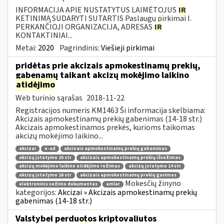
INFORMACIJA APIE NUSTATYTUS LAIMĖTOJUS
IR
KETINIMĄ SUDARYTI SUTARTIS Paslaugų pirkimai I.
PERKANČIOJI ORGANIZACIJA, ADRESAS
IR
KONTAKTINIAI...
Metai:
2020
Pagrindinis:
Viešieji pirkimai
pridėtas prie akcizais apmokestinamų prekių,
gabenamų taikant akcizų mokėjimo laikino
atidėjimo
Web turinio sąrašas
2018-11-22
Registracijos numeris KM1463 Ši informacija skelbiama:
Akcizais apmokestinamų prekių gabenimas (14-18 str.)
Akcizais apmokestinamos prekės, kurioms taikomas
akcizų mokėjimo laikino...
akcizai
e-ad
akcizais apmokestinamų prekių gabenimas
akcizų įstatymo 15 str
akcizais apmokestinamų prekių išvežimas
akcizų mokėjimo laikino atidėjimo režimas
akcizų įstatymo 14 str
akcizų įstatymo 16 str
akcizais apmokestinamų prekių gavimas
Mokesčių žinyno
elektroninis vežimo dokumentas
amlar
kategorijos:
Akcizai » Akcizais apmokestinamų prekių
gabenimas (14-18 str.)
Valstybei perduotos kriptovaliutos