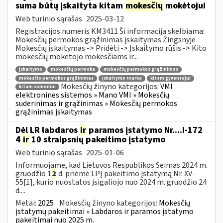
suma būtų įskaityta kitam
mokesčių
mokėtojui
Web turinio sąrašas
2025-03-12
Registracijos numeris KM3411 Ši informacija skelbiama:
Mokesčių permokos grąžinimas įskaitymas Žingsnyje
Mokesčių įskaitymas -> Pridėti -> Įskaitymo rūšis -> Kito
mokesčių mokėtojo mokesčiams ir...
įskaitymo
mokesčių permoka
mokesčių permokos grąžinimas
mokesčio permokos grąžinimas
įskaitymo tvarka
kitam gyventojui
Mokesčių žinyno kategorijos:
VMI
kitam asmeniui
elektroninės sistemos » Mano VMI » Mokesčių
suderinimas ir grąžinimas » Mokesčių permokos
grąžinimas įskaitymas
Dėl LR labdaros
ir
paramos įstatymo Nr....I-172
4
ir
10 straipsnių pakeitimo įstatymo
Web turinio sąrašas
2025-01-06
Informuojame, kad Lietuvos Respublikos Seimas 2024 m.
gruodžio 1
2
d. priėmė LPĮ pakeitimo įstatymą Nr. XV-
55[1], kurio nuostatos įsigaliojo nuo 2024 m. gruodžio 24
d....
Metai:
2025
Mokesčių žinyno kategorijos:
Mokesčių
įstatymų pakeitimai » Labdaros ir paramos įstatymo
pakeitimai nuo 2025 m.