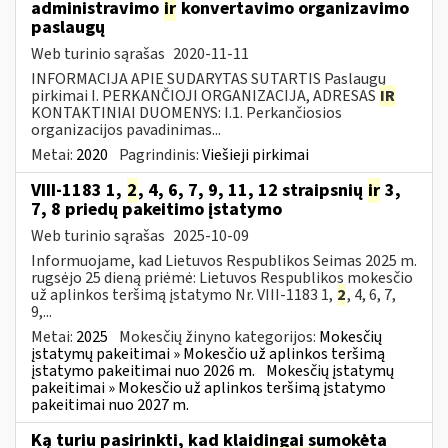
administravimo
ir
konvertavimo organizavimo
paslaugų
Web turinio sąrašas
2020-11-11
INFORMACIJA APIE SUDARYTAS SUTARTIS Paslaugų
pirkimai I. PERKANČIOJI ORGANIZACIJA, ADRESAS
IR
KONTAKTINIAI DUOMENYS: I.1. Perkančiosios
organizacijos pavadinimas...
Metai:
2020
Pagrindinis:
Viešieji pirkimai
VIII-1183 1,
2
, 4, 6, 7, 9, 11, 12 straipsnių
ir
3,
7, 8 priedų pakeitimo įstatymo
Web turinio sąrašas
2025-10-09
Informuojame, kad Lietuvos Respublikos Seimas 2025 m.
rugsėjo 25 dieną priėmė: Lietuvos Respublikos mokesčio
už aplinkos teršimą įstatymo Nr. VIII-1183 1,
2
, 4, 6, 7,
9,...
Metai:
2025
Mokesčių žinyno kategorijos:
Mokesčių
įstatymų pakeitimai » Mokesčio už aplinkos teršimą
įstatymo pakeitimai nuo 2026 m.
Mokesčių įstatymų
pakeitimai » Mokesčio už aplinkos teršimą įstatymo
pakeitimai nuo 2027 m.
Ką turiu pasirinkti, kad klaidingai sumokėta