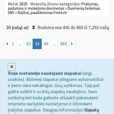
Metai:
2025
Mokesčių žinyno kategorijos:
Prašymai,
pažymos ir mokėjimo duomenys » Duomenų teikimas
VMI » Raštai, paaiškinimai Fintech
20 Įrašų(-ai)
Rodoma nuo 841 iki 860 iš 7,292 irašų.
1
...
42
43
44
...
365
Uždaryti
Šioje svetainėje naudojami slapukai
(angl.
cookies). Būtinieji slapukai įdiegiami automatiškai
ir jiems nėra reikalingas Jūsų sutikimas. Taip pat
galite sutikti ir su kitų slapukų naudojimu. Savo
sutikimą bet kada galėsite atšaukti pakeisdami
interneto naršyklės nustatymus ir ištrindami
įrašytus slapukus. Daugiau informacijos
Slapukų