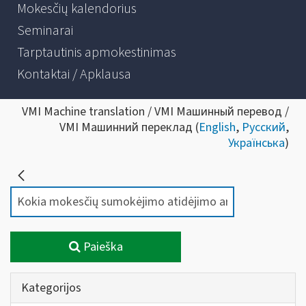
Mokesčių kalendorius
Seminarai
Tarptautinis apmokestinimas
Kontaktai / Apklausa
VMI Machine translation / VMI Машинный перевод /
VMI Машинний переклад (
English
,
Русский
,
Українська
)
Paieška
Kategorijos