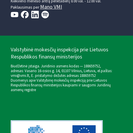
Kiekvieno mėnesio antrą penktadienį 8.00 val. - 12.00 val.
Mano VMI
Paklausimas per
Valstybinė mokesčių inspekcija prie Lietuvos
Respublikos finansų ministerijos
Biudžetinė įstaiga. Juridinio asmens kodas — 188659752,
adresas: Vasario 16-osios g. 14, 01107 Vilnius, Lietuva, el.paštas:
vmi@vmi.lt
, E. pristatymo dėžutės adresas 188659752
Duomenys apie Valstybinę mokesčių inspekciją prie Lietuvos
Respublikos finansų ministerijos kaupiami ir saugomi Juridinių
asmenų registre