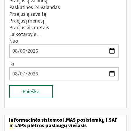
Praėjusią valandą
Paskutines 24 valandas
Praėjusią savaitę
Praėjusį mėnesį
Praėjusiais metais
Laikotarpyje…
Nuo
Iki
Paieška
Informacinės sistemos i.MAS posistemių, i.SAF
ir
i.APS plėtros paslaugų viešasis