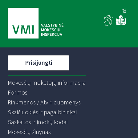
Prisijungti
Mokesčių mokėtojų informacija
Formos
Rinkmenos / Atviri duomenys
Skaičiuoklės ir pagalbininkai
Sąskaitos ir įmokų kodai
Mokesčių žinynas