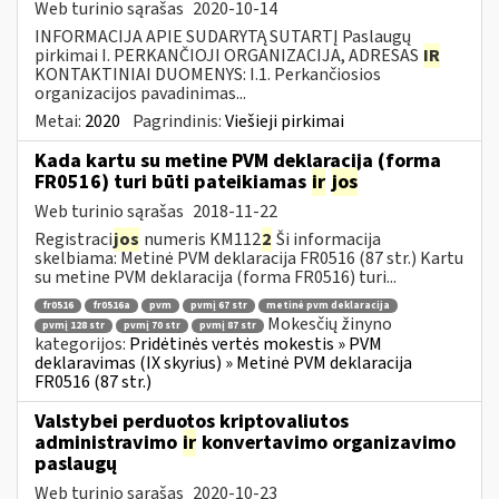
Web turinio sąrašas
2020-10-14
INFORMACIJA APIE SUDARYTĄ SUTARTĮ Paslaugų
pirkimai I. PERKANČIOJI ORGANIZACIJA, ADRESAS
IR
KONTAKTINIAI DUOMENYS: I.1. Perkančiosios
organizacijos pavadinimas...
Metai:
2020
Pagrindinis:
Viešieji pirkimai
Kada kartu su metine PVM deklaracija (forma
FR0516) turi būti pateikiamas
ir
jos
Web turinio sąrašas
2018-11-22
Registraci
jos
numeris KM112
2
Ši informacija
skelbiama: Metinė PVM deklaracija FR0516 (87 str.) Kartu
su metine PVM deklaracija (forma FR0516) turi...
fr0516
fr0516a
pvm
pvmį 67 str
metinė pvm deklaracija
Mokesčių žinyno
pvmį 128 str
pvmį 70 str
pvmį 87 str
kategorijos:
Pridėtinės vertės mokestis » PVM
deklaravimas (IX skyrius) » Metinė PVM deklaracija
FR0516 (87 str.)
Valstybei perduotos kriptovaliutos
administravimo
ir
konvertavimo organizavimo
paslaugų
Web turinio sąrašas
2020-10-23