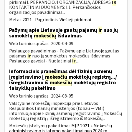
pirkimai I. PERKANČIOJI ORGANIZACIJA, ADRESAS
IR
KONTAKTINIAI DUOMENYS: I.1. Perkančiosios
organizacijos pavadinimas...
Metai:
2021
Pagrindinis:
Viešieji pirkimai
Pažymų apie Lietuvoje gautų pajamų
ir
nuo jų
sumokėtų
mokesčių
išdavimas
Web turinio sąrašas
2020-04-09
Paslaugos pavadinimas - Pažymų apie Lietuvoje gautas
pajamas
ir
nuo jų sumokėtus mokesčius išdavimas
Paslaugos gavėjai - Nuolatiniai
ir
...
Informacinis pranešimas dėl fizinių asmenų
įregistravimo į
mokesčių
mokėtojų registrą.../
išregistravimo iš
mokesčių
mokėtojų registro
taisyklių pakeitimo
Web turinio sąrašas
2024-08-05
Valstybinė mokesčių inspekcija prie Lietuvos
Respublikos finansų ministerijos (toliau — VMI)
informuoja apie Fizinių asmenų įregistravimo į Mokesčių
mokėtojų registrą / išregistravimo iš Mokesčių...
Mokesčių įstatymų pakeitimai:
MĮP 2021 » Mokesčių
administravimo įstatymo pakeitimai nuo 2024 m.