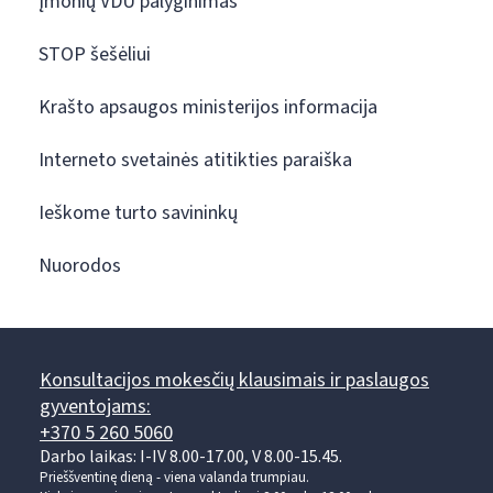
Įmonių VDU palyginimas
STOP šešėliui
Krašto apsaugos ministerijos informacija
Interneto svetainės atitikties paraiška
Ieškome turto savininkų
Nuorodos
Konsultacijos mokesčių klausimais ir paslaugos
gyventojams:
+370 5 260 5060
Darbo laikas: I-IV 8.00-17.00, V 8.00-15.45.
Prieššventinę dieną - viena valanda trumpiau.