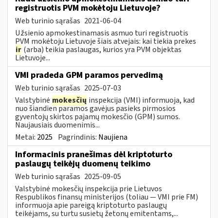
registruotis PVM mokėtoju Lietuvoje?
Web turinio sąrašas
2021-06-04
Užsienio apmokestinamasis asmuo turi registruotis
PVM mokėtoju Lietuvoje šiais atvejais: kai tiekia prekes
ir
(arba) teikia paslaugas, kurios yra PVM objektas
Lietuvoje...
VMI pradeda GPM paramos pervedimą
Web turinio sąrašas
2025-07-03
Valstybinė
mokesčių
inspekcija (VMI) informuoja, kad
nuo šiandien paramos gavėjus pasieks pirmosios
gyventojų skirtos pajamų mokesčio (GPM) sumos.
Naujausiais duomenimis...
Metai:
2025
Pagrindinis:
Naujiena
Informacinis pranešimas dėl kriptoturto
paslaugų teikėjų duomenų teikimo
Web turinio sąrašas
2025-09-05
Valstybinė mokesčių inspekcija prie Lietuvos
Respublikos finansų ministerijos (toliau — VMI prie FM)
informuoja apie pareigą kriptoturto paslaugų
teikėjams, su turtu susietų žetonų emitentams,...