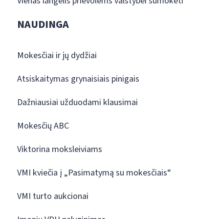
Vienas langelis prievolėms valstybei sumokėti
NAUDINGA
Mokesčiai ir jų dydžiai
Atsiskaitymas grynaisiais pinigais
Dažniausiai užduodami klausimai
Mokesčių ABC
Viktorina moksleiviams
VMI kviečia į „Pasimatymą su mokesčiais“
VMI turto aukcionai