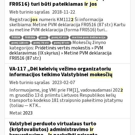
FR0516) turi būti pateikiamas
ir
jos
Web turinio sąrašas
2018-11-22
Registraci
jos
numeris KM112
2
Ši informacija
skelbiama: Metinė PVM deklaracija FR0516 (87 str.) Kartu
su metine PVM deklaracija (forma FR0516) turi...
fr0516
fr0516a
pvm
pvmį 67 str
metinė pvm deklaracija
Mokesčių žinyno
pvmį 128 str
pvmį 70 str
pvmį 87 str
kategorijos:
Pridėtinės vertės mokestis » PVM
deklaravimas (IX skyrius) » Metinė PVM deklaracija
FR0516 (87 str.)
VA-117 „Dėl keleivių vežimo organizatorių
informacijos teikimo Valstybinei
mokesčių
Web turinio sąrašas
2023-02-07
Informuojame, jog VMI prie FM[1], vadovaudamasi 202
2
m. gruodžio 13 d. priimtu Lietuvos Respublikos kelių
transporto kodekso 181 straipsnio pakeitimo įstatymu
(toliau — KTK...
Metai:
2023
Valstybei perduoto virtualaus turto
(kriptovaliutos) administravimo
ir