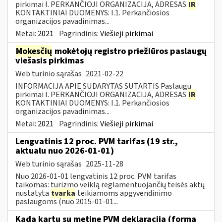
pirkimai I. PERKANČIOJI ORGANIZACIJA, ADRESAS
IR
KONTAKTINIAI DUOMENYS: I.1. Perkančiosios
organizacijos pavadinimas...
Metai:
2021
Pagrindinis:
Viešieji pirkimai
Mokesčių
mokėtojų registro priežiūros paslaugų
viešasis pirkimas
Web turinio sąrašas
2021-02-22
INFORMACIJA APIE SUDARYTAS SUTARTIS Paslaugų
pirkimai I. PERKANČIOJI ORGANIZACIJA, ADRESAS
IR
KONTAKTINIAI DUOMENYS: I.1. Perkančiosios
organizacijos pavadinimas...
Metai:
2021
Pagrindinis:
Viešieji pirkimai
Lengvatinis 12 proc. PVM tarifas (19 str.,
aktualu nuo 2026-01-01)
Web turinio sąrašas
2025-11-28
Nuo 2026-01-01 lengvatinis 12 proc. PVM tarifas
taikomas: turizmo veiklą reglamentuojančių teisės aktų
nustatyta
tvarka
teikiamoms apgyvendinimo
paslaugoms (nuo 2015-01-01...
Kada kartu su metine PVM deklaracija (forma