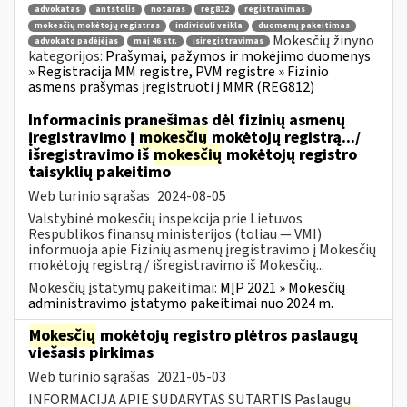
advokatas
antstolis
notaras
reg812
registravimas
mokesčių mokėtojų registras
individuli veikla
duomenų pakeitimas
Mokesčių žinyno
advokato padėjėjas
maį 46 str.
įsiregistravimas
kategorijos:
Prašymai, pažymos ir mokėjimo duomenys
» Registracija MM registre, PVM registre » Fizinio
asmens prašymas įregistruoti į MMR (REG812)
Informacinis pranešimas dėl fizinių asmenų
įregistravimo į
mokesčių
mokėtojų registrą.../
išregistravimo iš
mokesčių
mokėtojų registro
taisyklių pakeitimo
Web turinio sąrašas
2024-08-05
Valstybinė mokesčių inspekcija prie Lietuvos
Respublikos finansų ministerijos (toliau — VMI)
informuoja apie Fizinių asmenų įregistravimo į Mokesčių
mokėtojų registrą / išregistravimo iš Mokesčių...
Mokesčių įstatymų pakeitimai:
MĮP 2021 » Mokesčių
administravimo įstatymo pakeitimai nuo 2024 m.
Mokesčių
mokėtojų registro plėtros paslaugų
viešasis pirkimas
Web turinio sąrašas
2021-05-03
INFORMACIJA APIE SUDARYTAS SUTARTIS Paslaugų