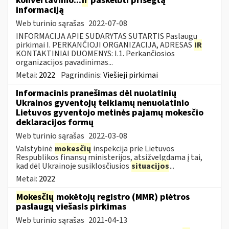
konvertavimo...
Ir
paskelbti prisegtą
informaciją
Web turinio sąrašas
2022-07-08
INFORMACIJA APIE SUDARYTAS SUTARTIS Paslaugų
pirkimai I. PERKANČIOJI ORGANIZACIJA, ADRESAS
IR
KONTAKTINIAI DUOMENYS: I.1. Perkančiosios
organizacijos pavadinimas...
Metai:
2022
Pagrindinis:
Viešieji pirkimai
Informacinis pranešimas dėl nuolatinių
Ukrainos gyventojų teikiamų nenuolatinio
Lietuvos gyventojo metinės pajamų mokesčio
deklaracijos formų
Web turinio sąrašas
2022-03-08
Valstybinė
mokesčių
inspekcija prie Lietuvos
Respublikos finansų ministerijos, atsižvelgdama į tai,
kad dėl Ukrainoje susiklosčiusios
situacijos
...
Metai:
2022
Mokesčių
mokėtojų registro (MMR) plėtros
paslaugų viešasis pirkimas
Web turinio sąrašas
2021-04-13