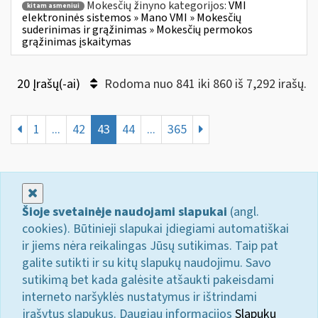
Mokesčių žinyno kategorijos:
VMI
kitam asmeniui
elektroninės sistemos » Mano VMI » Mokesčių
suderinimas ir grąžinimas » Mokesčių permokos
grąžinimas įskaitymas
20 Įrašų(-ai)
Rodoma nuo 841 iki 860 iš 7,292 irašų.
1
...
42
43
44
...
365
Uždaryti
Šioje svetainėje naudojami slapukai
(angl.
cookies). Būtinieji slapukai įdiegiami automatiškai
ir jiems nėra reikalingas Jūsų sutikimas. Taip pat
galite sutikti ir su kitų slapukų naudojimu. Savo
sutikimą bet kada galėsite atšaukti pakeisdami
interneto naršyklės nustatymus ir ištrindami
įrašytus slapukus. Daugiau informacijos
Slapukų