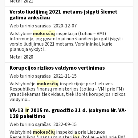
Metai:
2021
Verslo liudijimą 2021 metams įsigyti šiemet
galima anksčiau
Web turinio sąrašas
2020-12-07
Valstybinė
mokesčių
inspekcija (toliau – VMI)
informuoja, jog gyventojai nuo šiandien jau gali įsigyti
verslo liudijimus 2021 metams. Verslininkai, kurie
planuoja vykdyti...
Metai:
2020
Korupcijos rizikos valdymo vertinimas
Web turinio sąrašas
2021-11-15
Valstybinėje
mokesčių
inspekcijoje prie Lietuvos
Respublikos finansų ministerijos (toliau – VMI prie FM)
yra atliekamas tiek vidaus, tiek išorės korupcijos rizikos
valdymo...
VA-13
ir
2015 m. gruodžio 31 d. įsakymo Nr. VA-
128 pakeitimo
Web turinio sąrašas
2022-09-15
Valstybinė
mokesčių
inspekcija prie Lietuvos
Respublikos finansų ministeri
jos
(toliau – VMI prie FM)