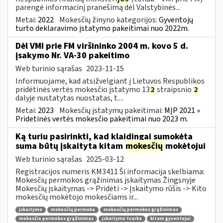
parengė informacinį pranešimą dėl Valstybinės...
Metai:
2022
Mokesčių žinyno kategorijos:
Gyventojų
turto deklaravimo įstatymo pakeitimai nuo 2022m.
Dėl VMI prie FM viršininko 2004 m. kovo 5 d.
įsakymo Nr. VA-30 pakeitimo
Web turinio sąrašas
2023-11-15
Informuojame, kad atsižvelgiant į Lietuvos Respublikos
pridėtinės vertės mokesčio įstatymo 13
2
straipsnio
2
dalyje nustatytas nuostatas, t....
Metai:
2023
Mokesčių įstatymų pakeitimai:
MĮP 2021 »
Pridetinės vertės mokesčio pakeitimai nuo 2023 m.
Ką turiu pasirinkti, kad klaidingai sumokėta
suma būtų įskaityta kitam
mokesčių
mokėtojui
Web turinio sąrašas
2025-03-12
Registracijos numeris KM3411 Ši informacija skelbiama:
Mokesčių permokos grąžinimas įskaitymas Žingsnyje
Mokesčių įskaitymas -> Pridėti -> Įskaitymo rūšis -> Kito
mokesčių mokėtojo mokesčiams ir...
įskaitymo
mokesčių permoka
mokesčių permokos grąžinimas
mokesčio permokos grąžinimas
įskaitymo tvarka
kitam gyventojui