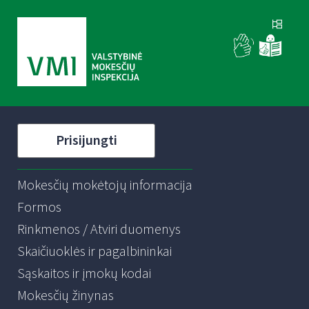
Prisijungti
Mokesčių mokėtojų informacija
Formos
Rinkmenos / Atviri duomenys
Skaičiuoklės ir pagalbininkai
Sąskaitos ir įmokų kodai
Mokesčių žinynas