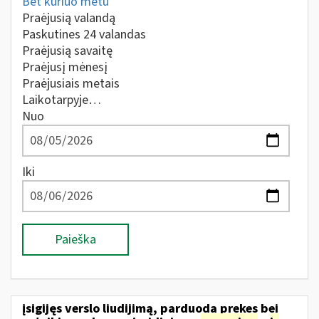
Bet kuriuo metu
Praėjusią valandą
Paskutines 24 valandas
Praėjusią savaitę
Praėjusį mėnesį
Praėjusiais metais
Laikotarpyje…
Nuo
Iki
Paieška
įsigijęs verslo liudijimą, parduoda prekes bei