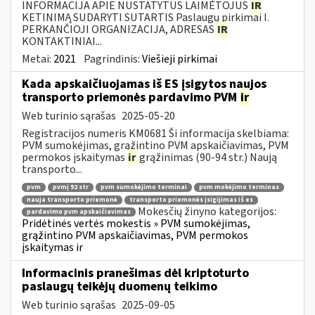
INFORMACIJA APIE NUSTATYTUS LAIMĖTOJUS
IR
KETINIMĄ SUDARYTI SUTARTIS Paslaugų pirkimai I.
PERKANČIOJI ORGANIZACIJA, ADRESAS
IR
KONTAKTINIAI...
Metai:
2021
Pagrindinis:
Viešieji pirkimai
Kada apskaičiuojamas iš ES įsigytos naujos
transporto priemonės pardavimo PVM
ir
Web turinio sąrašas
2025-05-20
Registracijos numeris KM0681 Ši informacija skelbiama:
PVM sumokėjimas, grąžintino PVM apskaičiavimas, PVM
permokos įskaitymas
ir
grąžinimas (90-94 str.) Naują
transporto...
pvm
pvmį 92 str
pvm sumokėjimo terminai
pvm mokėjimo terminas
nauja transporto priemonė
transporto priemonės įsigijimas iš es
Mokesčių žinyno kategorijos:
pardavimo pvm apskaičiavimas
Pridėtinės vertės mokestis » PVM sumokėjimas,
grąžintino PVM apskaičiavimas, PVM permokos
įskaitymas ir
Informacinis pranešimas dėl kriptoturto
paslaugų teikėjų duomenų teikimo
Web turinio sąrašas
2025-09-05