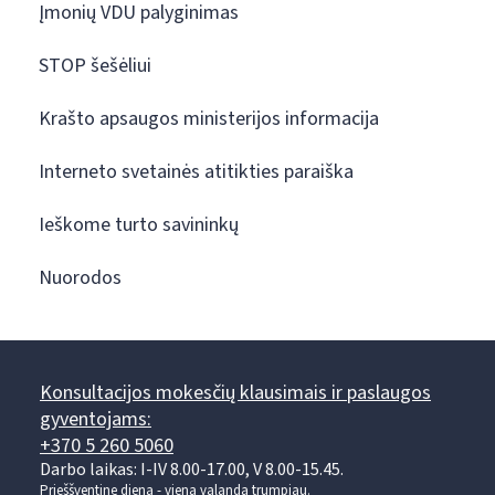
Įmonių VDU palyginimas
STOP šešėliui
Krašto apsaugos ministerijos informacija
Interneto svetainės atitikties paraiška
Ieškome turto savininkų
Nuorodos
Konsultacijos mokesčių klausimais ir paslaugos
gyventojams:
+370 5 260 5060
Darbo laikas: I-IV 8.00-17.00, V 8.00-15.45.
Prieššventinę dieną - viena valanda trumpiau.