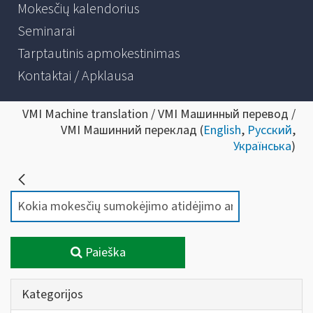
Mokesčių kalendorius
Seminarai
Tarptautinis apmokestinimas
Kontaktai / Apklausa
VMI Machine translation / VMI Машинный перевод /
VMI Машинний переклад (
English
,
Русский
,
Українська
)
Paieška
Kategorijos