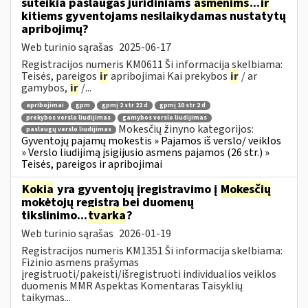
suteikia paslaugas juridiniams
asmenims
...
ir
kitiems gyventojams nesilaikydamas nustatytų
apribojimų?
Web turinio sąrašas
2025-06-17
Registracijos numeris KM0611 Ši informacija skelbiama:
Teisės, pareigos
ir
apribojimai Kai prekybos
ir
/ ar
gamybos,
ir
/...
apribojimai
gpm
gpmį 2 str 22 d
gpmį 10 str 2 d
prekybos verslo liudijimas
gamybos verslo liudijimas
Mokesčių žinyno kategorijos:
paslaugų verslo liudijimas
Gyventojų pajamų mokestis » Pajamos iš verslo/ veiklos
» Verslo liudijimą įsigijusio asmens pajamos (26 str.) »
Teisės, pareigos ir apribojimai
Kokia
yra gyventojų įregistravimo į
Mokesčių
mokėtojų registrą bei duomenų
tikslinimo...
tvarka
?
Web turinio sąrašas
2026-01-19
Registracijos numeris KM1351 Ši informacija skelbiama:
Fizinio asmens prašymas
įregistruoti/pakeisti/išregistruoti individualios veiklos
duomenis MMR Aspektas Komentaras Taisyklių
taikymas...