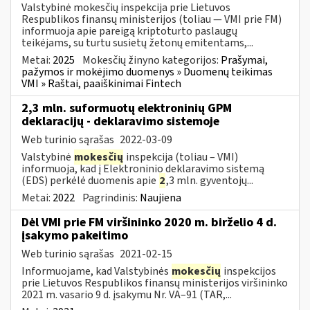
Valstybinė mokesčių inspekcija prie Lietuvos
Respublikos finansų ministerijos (toliau — VMI prie FM)
informuoja apie pareigą kriptoturto paslaugų
teikėjams, su turtu susietų žetonų emitentams,...
Metai:
2025
Mokesčių žinyno kategorijos:
Prašymai,
pažymos ir mokėjimo duomenys » Duomenų teikimas
VMI » Raštai, paaiškinimai Fintech
2,3 mln. suformuotų elektroninių GPM
deklaracijų - deklaravimo sistemoje
Web turinio sąrašas
2022-03-09
Valstybinė
mokesčių
inspekcija (toliau – VMI)
informuoja, kad į Elektroninio deklaravimo sistemą
(EDS) perkėlė duomenis apie
2
,3 mln. gyventojų...
Metai:
2022
Pagrindinis:
Naujiena
Dėl VMI prie FM viršininko 2020 m. birželio 4 d.
įsakymo pakeitimo
Web turinio sąrašas
2021-02-15
Informuojame, kad Valstybinės
mokesčių
inspekcijos
prie Lietuvos Respublikos finansų ministerijos viršininko
2021 m. vasario 9 d. įsakymu Nr. VA–91 (TAR,...