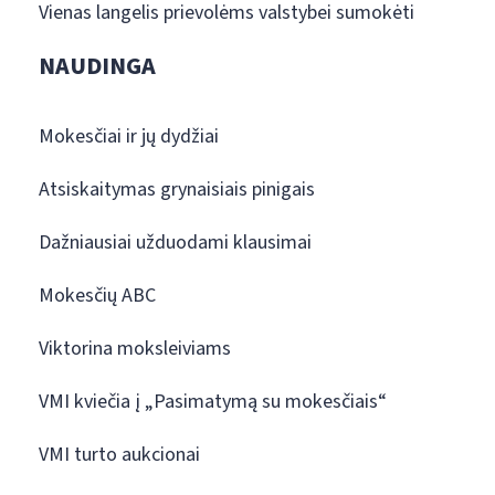
Vienas langelis prievolėms valstybei sumokėti
NAUDINGA
Mokesčiai ir jų dydžiai
Atsiskaitymas grynaisiais pinigais
Dažniausiai užduodami klausimai
Mokesčių ABC
Viktorina moksleiviams
VMI kviečia į „Pasimatymą su mokesčiais“
VMI turto aukcionai