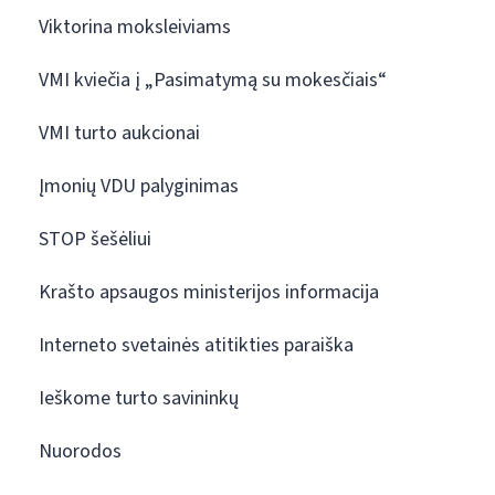
Viktorina moksleiviams
VMI kviečia į „Pasimatymą su mokesčiais“
VMI turto aukcionai
Įmonių VDU palyginimas
STOP šešėliui
Krašto apsaugos ministerijos informacija
Interneto svetainės atitikties paraiška
Ieškome turto savininkų
Nuorodos