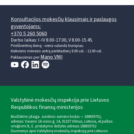
Konsultacijos mokesčių klausimais ir paslaugos
gyventojams:
+370 5 260 5060
Darbo laikas: I-IV 8.00-17.00, V 8.00-15.45.
Prieššventinę dieną - viena valanda trumpiau.
Kiekvieno mėnesio antrą penktadienį 8.00 val. - 12.00 val.
Mano VMI
Paklausimas per
Valstybinė mokesčių inspekcija prie Lietuvos
Respublikos finansų ministerijos
Biudžetinė įstaiga. Juridinio asmens kodas — 188659752,
adresas: Vasario 16-osios g. 14, 01107 Vilnius, Lietuva, el.paštas:
vmi@vmi.lt
, E. pristatymo dėžutės adresas 188659752
Duomenys apie Valstybinę mokesčių inspekciją prie Lietuvos