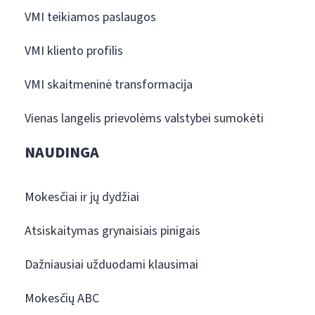
VMI teikiamos paslaugos
VMI kliento profilis
VMI skaitmeninė transformacija
Vienas langelis prievolėms valstybei sumokėti
NAUDINGA
Mokesčiai ir jų dydžiai
Atsiskaitymas grynaisiais pinigais
Dažniausiai užduodami klausimai
Mokesčių ABC