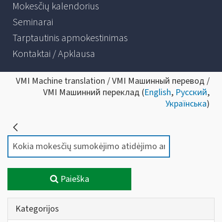
Mokesčių kalendorius
Seminarai
Tarptautinis apmokestinimas
Kontaktai / Apklausa
VMI Machine translation / VMI Машинный перевод /
VMI Машинний переклад (
English
,
Русский
,
Українська
)
Paieška
Kategorijos