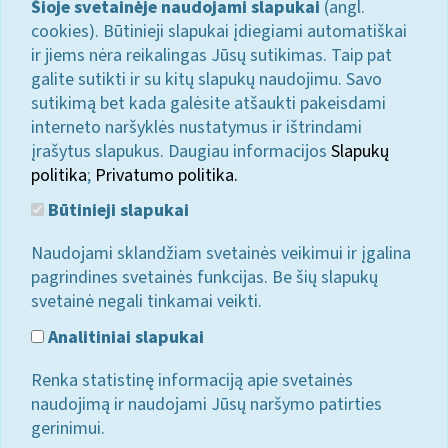
Šioje svetainėje naudojami slapukai
(angl.
cookies). Būtinieji slapukai įdiegiami automatiškai
ir jiems nėra reikalingas Jūsų sutikimas. Taip pat
galite sutikti ir su kitų slapukų naudojimu. Savo
sutikimą bet kada galėsite atšaukti pakeisdami
interneto naršyklės nustatymus ir ištrindami
įrašytus slapukus. Daugiau informacijos
Slapukų
politika
;
Privatumo politika.
Būtinieji slapukai
Naudojami sklandžiam svetainės veikimui ir įgalina
pagrindines svetainės funkcijas. Be šių slapukų
svetainė negali tinkamai veikti.
Analitiniai slapukai
Renka statistinę informaciją apie svetainės
naudojimą ir naudojami Jūsų naršymo patirties
gerinimui.