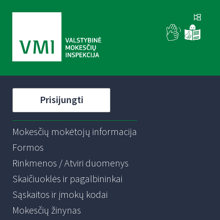
Prisijungti
Mokesčių mokėtojų informacija
Formos
Rinkmenos / Atviri duomenys
Skaičiuoklės ir pagalbininkai
Sąskaitos ir įmokų kodai
Mokesčių žinynas