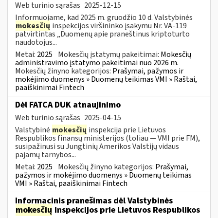
Web turinio sąrašas
2025-12-15
Informuojame, kad 2025 m. gruodžio 10 d. Valstybinės
mokesčių
inspekcijos viršininko įsakymu Nr. VA-119
patvirtintas „Duomenų apie praneštinus kriptoturto
naudotojus...
Metai:
2025
Mokesčių įstatymų pakeitimai:
Mokesčių
administravimo įstatymo pakeitimai nuo 2026 m.
Mokesčių žinyno kategorijos:
Prašymai, pažymos ir
mokėjimo duomenys » Duomenų teikimas VMI » Raštai,
paaiškinimai Fintech
Dėl FATCA DUK atnaujinimo
Web turinio sąrašas
2025-04-15
Valstybinė
mokesčių
inspekcija prie Lietuvos
Respublikos finansų ministerijos (toliau — VMI prie FM),
susipažinusi su Jungtinių Amerikos Valstijų vidaus
pajamų tarnybos...
Metai:
2025
Mokesčių žinyno kategorijos:
Prašymai,
pažymos ir mokėjimo duomenys » Duomenų teikimas
VMI » Raštai, paaiškinimai Fintech
Informacinis pranešimas dėl Valstybinės
mokesčių
inspekcijos prie Lietuvos Respublikos