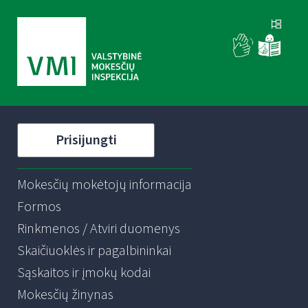
Prisijungti
Mokesčių mokėtojų informacija
Formos
Rinkmenos / Atviri duomenys
Skaičiuoklės ir pagalbininkai
Sąskaitos ir įmokų kodai
Mokesčių žinynas