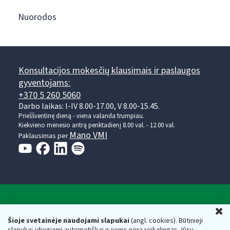
Nuorodos
Konsultacijos mokesčių klausimais ir paslaugos
gyventojams:
+370 5 260 5060
Darbo laikas: I-IV 8.00-17.00, V 8.00-15.45.
Prieššventinę dieną - viena valanda trumpiau.
Kiekvieno mėnesio antrą penktadienį 8.00 val. - 12.00 val.
Mano VMI
Paklausimas per
Valstybinė mokesčių inspekcija prie Lietuvos
U
Respublikos finansų ministerijos
Šioje svetainėje naudojami slapukai
(angl. cookies). Būtinieji
slapukai įdiegiami automatiškai ir jiems nėra reikalingas Jūsų