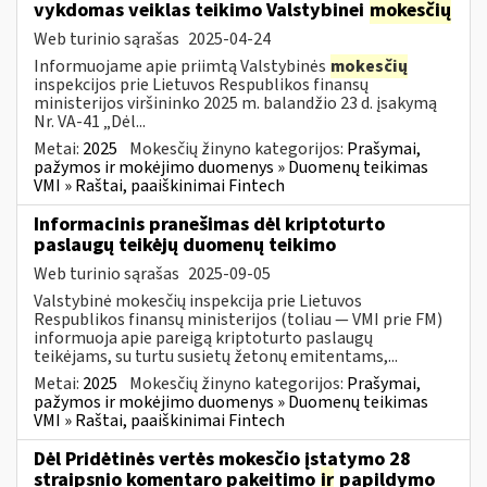
vykdomas veiklas teikimo Valstybinei
mokesčių
Web turinio sąrašas
2025-04-24
Informuojame apie priimtą Valstybinės
mokesčių
inspekcijos prie Lietuvos Respublikos finansų
ministerijos viršininko 2025 m. balandžio 23 d. įsakymą
Nr. VA-41 „Dėl...
Metai:
2025
Mokesčių žinyno kategorijos:
Prašymai,
pažymos ir mokėjimo duomenys » Duomenų teikimas
VMI » Raštai, paaiškinimai Fintech
Informacinis pranešimas dėl kriptoturto
paslaugų teikėjų duomenų teikimo
Web turinio sąrašas
2025-09-05
Valstybinė mokesčių inspekcija prie Lietuvos
Respublikos finansų ministerijos (toliau — VMI prie FM)
informuoja apie pareigą kriptoturto paslaugų
teikėjams, su turtu susietų žetonų emitentams,...
Metai:
2025
Mokesčių žinyno kategorijos:
Prašymai,
pažymos ir mokėjimo duomenys » Duomenų teikimas
VMI » Raštai, paaiškinimai Fintech
Dėl Pridėtinės vertės mokesčio įstatymo 28
straipsnio komentaro pakeitimo
ir
papildymo