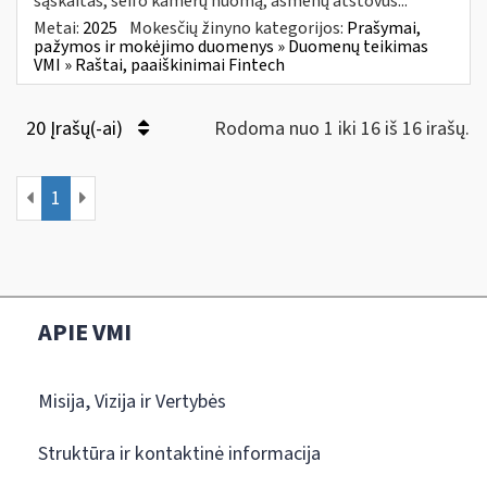
sąskaitas, seifo kamerų nuomą, asmenų atstovus...
Metai:
2025
Mokesčių žinyno kategorijos:
Prašymai,
pažymos ir mokėjimo duomenys » Duomenų teikimas
VMI » Raštai, paaiškinimai Fintech
20 Įrašų(-ai)
Rodoma nuo 1 iki 16 iš 16 irašų.
1
APIE VMI
Misija, Vizija ir Vertybės
Struktūra ir kontaktinė informacija