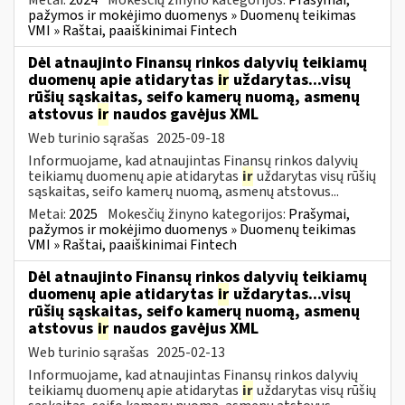
pažymos ir mokėjimo duomenys » Duomenų teikimas
VMI » Raštai, paaiškinimai Fintech
Dėl atnaujinto Finansų rinkos dalyvių teikiamų
duomenų apie atidarytas
ir
uždarytas...visų
rūšių sąskaitas, seifo kamerų nuomą, asmenų
atstovus
ir
naudos gavėjus XML
Web turinio sąrašas
2025-09-18
Informuojame, kad atnaujintas Finansų rinkos dalyvių
teikiamų duomenų apie atidarytas
ir
uždarytas visų rūšių
sąskaitas, seifo kamerų nuomą, asmenų atstovus...
Metai:
2025
Mokesčių žinyno kategorijos:
Prašymai,
pažymos ir mokėjimo duomenys » Duomenų teikimas
VMI » Raštai, paaiškinimai Fintech
Dėl atnaujinto Finansų rinkos dalyvių teikiamų
duomenų apie atidarytas
ir
uždarytas...visų
rūšių sąskaitas, seifo kamerų nuomą, asmenų
atstovus
ir
naudos gavėjus XML
Web turinio sąrašas
2025-02-13
Informuojame, kad atnaujintas Finansų rinkos dalyvių
teikiamų duomenų apie atidarytas
ir
uždarytas visų rūšių