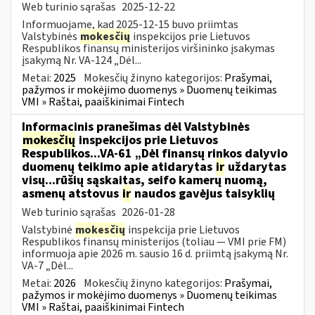
Web turinio sąrašas
2025-12-22
Informuojame, kad 2025-12-15 buvo priimtas
Valstybinės
mokesčių
inspekcijos prie Lietuvos
Respublikos finansų ministerijos viršininko įsakymas
įsakymą Nr. VA-124 „Dėl...
Metai:
2025
Mokesčių žinyno kategorijos:
Prašymai,
pažymos ir mokėjimo duomenys » Duomenų teikimas
VMI » Raštai, paaiškinimai Fintech
Informacinis pranešimas dėl Valstybinės
mokesčių
inspekcijos prie Lietuvos
Respublikos...VA-61 „Dėl finansų rinkos dalyvio
duomenų teikimo apie atidarytas
ir
uždarytas
visų...rūšių sąskaitas, seifo kamerų nuomą,
asmenų atstovus
ir
naudos gavėjus taisyklių
Web turinio sąrašas
2026-01-28
Valstybinė
mokesčių
inspekcija prie Lietuvos
Respublikos finansų ministerijos (toliau — VMI prie FM)
informuoja apie 2026 m. sausio 16 d. priimtą įsakymą Nr.
VA-7 „Dėl...
Metai:
2026
Mokesčių žinyno kategorijos:
Prašymai,
pažymos ir mokėjimo duomenys » Duomenų teikimas
VMI » Raštai, paaiškinimai Fintech