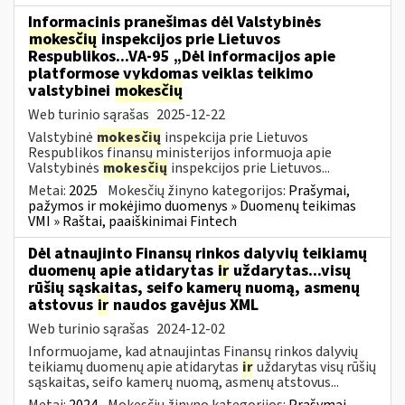
Informacinis pranešimas dėl Valstybinės
mokesčių
inspekcijos prie Lietuvos
Respublikos...VA-95 „Dėl informacijos apie
platformose vykdomas veiklas teikimo
valstybinei
mokesčių
Web turinio sąrašas
2025-12-22
Valstybinė
mokesčių
inspekcija prie Lietuvos
Respublikos finansų ministerijos informuoja apie
Valstybinės
mokesčių
inspekcijos prie Lietuvos...
Metai:
2025
Mokesčių žinyno kategorijos:
Prašymai,
pažymos ir mokėjimo duomenys » Duomenų teikimas
VMI » Raštai, paaiškinimai Fintech
Dėl atnaujinto Finansų rinkos dalyvių teikiamų
duomenų apie atidarytas
ir
uždarytas...visų
rūšių sąskaitas, seifo kamerų nuomą, asmenų
atstovus
ir
naudos gavėjus XML
Web turinio sąrašas
2024-12-02
Informuojame, kad atnaujintas Finansų rinkos dalyvių
teikiamų duomenų apie atidarytas
ir
uždarytas visų rūšių
sąskaitas, seifo kamerų nuomą, asmenų atstovus...
Metai:
2024
Mokesčių žinyno kategorijos:
Prašymai,