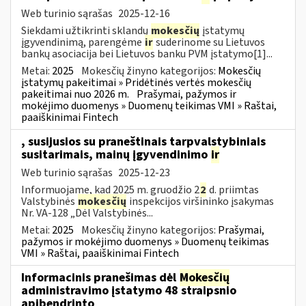
Web turinio sąrašas
2025-12-16
Siekdami užtikrinti sklandų
mokesčių
įstatymų
įgyvendinimą, parengėme
ir
suderinome su Lietuvos
bankų asociacija bei Lietuvos banku PVM įstatymo[1]...
Metai:
2025
Mokesčių žinyno kategorijos:
Mokesčių
įstatymų pakeitimai » Pridėtinės vertės mokesčių
pakeitimai nuo 2026 m.
Prašymai, pažymos ir
mokėjimo duomenys » Duomenų teikimas VMI » Raštai,
paaiškinimai Fintech
, susijusios su praneštinais tarpvalstybiniais
susitarimais, mainų įgyvendinimo
ir
Web turinio sąrašas
2025-12-23
Informuojame, kad 2025 m. gruodžio 2
2
d. priimtas
Valstybinės
mokesčių
inspekcijos viršininko įsakymas
Nr. VA-128 „Dėl Valstybinės...
Metai:
2025
Mokesčių žinyno kategorijos:
Prašymai,
pažymos ir mokėjimo duomenys » Duomenų teikimas
VMI » Raštai, paaiškinimai Fintech
Informacinis pranešimas dėl
Mokesčių
administravimo įstatymo 48 straipsnio
apibendrinto