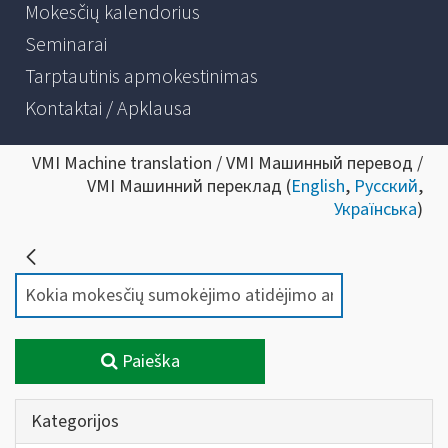
Mokesčių kalendorius
Seminarai
Tarptautinis apmokestinimas
Kontaktai / Apklausa
VMI Machine translation / VMI Машинный перевод /
VMI Машинний переклад (
English
,
Русский
,
Українська
)
Paieška
Kategorijos