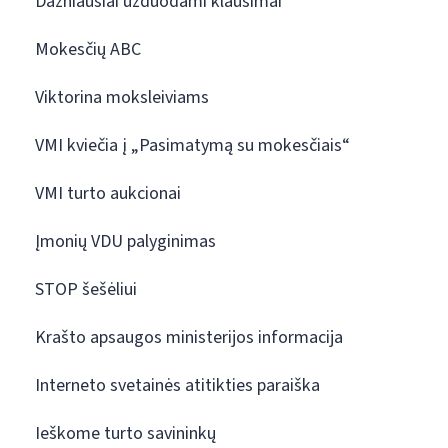
Dažniausiai užduodami klausimai
Mokesčių ABC
Viktorina moksleiviams
VMI kviečia į „Pasimatymą su mokesčiais“
VMI turto aukcionai
Įmonių VDU palyginimas
STOP šešėliui
Krašto apsaugos ministerijos informacija
Interneto svetainės atitikties paraiška
Ieškome turto savininkų