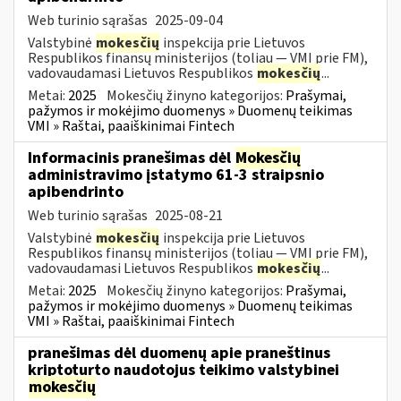
Web turinio sąrašas
2025-09-04
Valstybinė
mokesčių
inspekcija prie Lietuvos
Respublikos finansų ministerijos (toliau — VMI prie FM),
vadovaudamasi Lietuvos Respublikos
mokesčių
...
Metai:
2025
Mokesčių žinyno kategorijos:
Prašymai,
pažymos ir mokėjimo duomenys » Duomenų teikimas
VMI » Raštai, paaiškinimai Fintech
Informacinis pranešimas dėl
Mokesčių
administravimo įstatymo 61-3 straipsnio
apibendrinto
Web turinio sąrašas
2025-08-21
Valstybinė
mokesčių
inspekcija prie Lietuvos
Respublikos finansų ministerijos (toliau — VMI prie FM),
vadovaudamasi Lietuvos Respublikos
mokesčių
...
Metai:
2025
Mokesčių žinyno kategorijos:
Prašymai,
pažymos ir mokėjimo duomenys » Duomenų teikimas
VMI » Raštai, paaiškinimai Fintech
pranešimas dėl duomenų apie praneštinus
kriptoturto naudotojus teikimo valstybinei
mokesčių