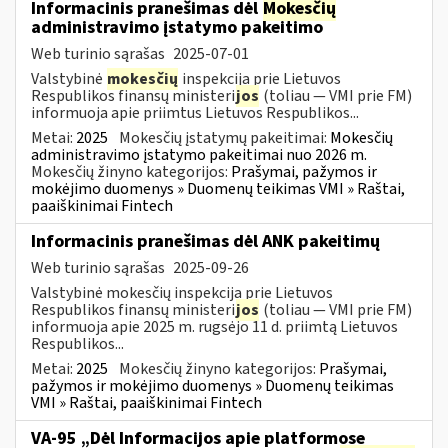
Informacinis pranešimas dėl
Mokesčių
administravimo įstatymo pakeitimo
Web turinio sąrašas
2025-07-01
Valstybinė
mokesčių
inspekcija prie Lietuvos
Respublikos finansų ministeri
jos
(toliau — VMI prie FM)
informuoja apie priimtus Lietuvos Respublikos...
Metai:
2025
Mokesčių įstatymų pakeitimai:
Mokesčių
administravimo įstatymo pakeitimai nuo 2026 m.
Mokesčių žinyno kategorijos:
Prašymai, pažymos ir
mokėjimo duomenys » Duomenų teikimas VMI » Raštai,
paaiškinimai Fintech
Informacinis pranešimas dėl ANK pakeitimų
Web turinio sąrašas
2025-09-26
Valstybinė mokesčių inspekcija prie Lietuvos
Respublikos finansų ministeri
jos
(toliau — VMI prie FM)
informuoja apie 2025 m. rugsėjo 11 d. priimtą Lietuvos
Respublikos...
Metai:
2025
Mokesčių žinyno kategorijos:
Prašymai,
pažymos ir mokėjimo duomenys » Duomenų teikimas
VMI » Raštai, paaiškinimai Fintech
VA-95 „Dėl Informacijos apie platformose