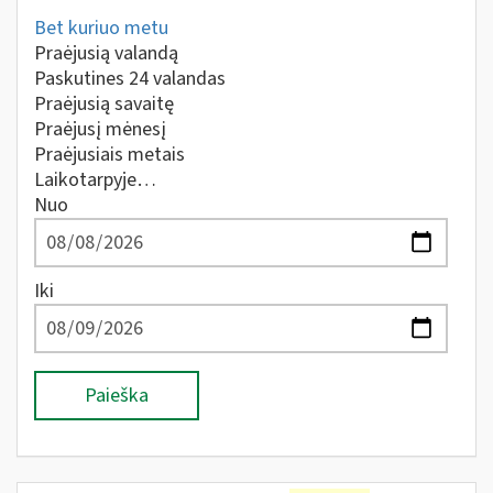
Bet kuriuo metu
Praėjusią valandą
Paskutines 24 valandas
Praėjusią savaitę
Praėjusį mėnesį
Praėjusiais metais
Laikotarpyje…
Nuo
Iki
Paieška