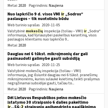
Metai:
2020
Pagrindinis:
Naujiena
Nuo lapkričio 9 d. visos VMI
ir
„Sodros“
paslaugos – tik nuotoliniu būdu
Web turinio sąrašas
2020-11-05
Valstybinė
mokesčių
inspekcija (toliau – VMI)
ir
„Sodra“
informuoja, kad Vyriausybei paskelbus karantiną, visos
paslaugos klientams nuo lapkričio 9...
Metai:
2020
Daugiau nei 6 tūkst. mikroįmonių dar gali
pasinaudoti galimybe gauti subsidiją
Web turinio sąrašas
2020-11-25
Valstybinė mokesčių inspekcija (toliau – VMI)
informuoja, jog išsiuntė daugiau nei 6 tūkst. pranešimų
mikroįmonėms, kurios sulaukė kvietimų teikti prašymus
negrąžinamai subsidijai gauti, tačiau to...
Metai:
2020
Pagrindinis:
Naujiena
Dėl Lietuvos Respublikos pelno mokesčio
įstatymo 30 straipsnio 6 dalies pakeitimo
ir
...56-
2
straipsnio apibendrinto paaiškinimo