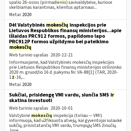
spalio 26-osios (pirmadienio) savivaldybėse, kuriose
skelbiamas karantinas, klientus aptarnaus...
Metai:
2020
Dėl Valstybinės
mokesčių
inspekcijos prie
Lietuvos Respublikos finansų ministerijos...apie
išlaidas PRC912 formos, papildomo lapo
PRC912P formos užpildymo bei pateikimo
mokesčių
Web turinio sąrašas
2020-12-21
Informuojame, kad Valstybinės mokesčių inspekcijos
prie Lietuvos Respublikos finansų ministerijos viršininko
2020 m. gruodžio 16 d. įsakymu Nr. VA-88[1] (TAR, 2020-
1
2
-16,...
Metai:
2020
Sukčiai, prisidengę VMI vardu, siunčia SMS
ir
skatina investuoti
Web turinio sąrašas
2020-10-01
Valstybinė
mokesčių
inspekcija (toliau — VMI)
informuoja, kad užfiksuota atvejų, kai gyventojai sulaukė
sukčių, prisistatančių VMI vardu, trumpųjų SMS žinučių.
Jose...