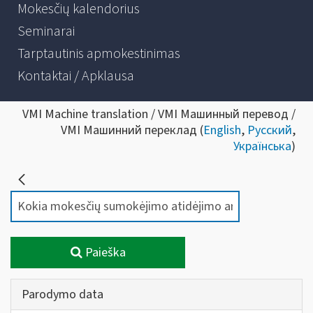
Mokesčių kalendorius
Seminarai
Tarptautinis apmokestinimas
Kontaktai / Apklausa
VMI Machine translation / VMI Машинный перевод /
VMI Машинний переклад (
English
,
Русский
,
Українська
)
Paieška
Parodymo data