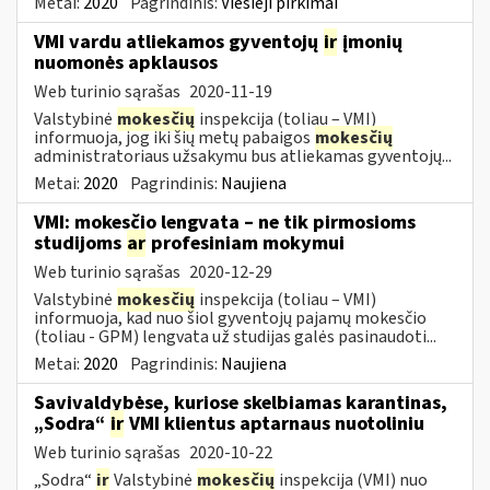
Metai:
2020
Pagrindinis:
Viešieji pirkimai
VMI vardu atliekamos gyventojų
ir
įmonių
nuomonės apklausos
Web turinio sąrašas
2020-11-19
Valstybinė
mokesčių
inspekcija (toliau – VMI)
informuoja, jog iki šių metų pabaigos
mokesčių
administratoriaus užsakymu bus atliekamas gyventojų...
Metai:
2020
Pagrindinis:
Naujiena
VMI: mokesčio lengvata – ne tik pirmosioms
studijoms
ar
profesiniam mokymui
Web turinio sąrašas
2020-12-29
Valstybinė
mokesčių
inspekcija (toliau – VMI)
informuoja, kad nuo šiol gyventojų pajamų mokesčio
(toliau - GPM) lengvata už studijas galės pasinaudoti...
Metai:
2020
Pagrindinis:
Naujiena
Savivaldybėse, kuriose skelbiamas karantinas,
„Sodra“
ir
VMI klientus aptarnaus nuotoliniu
Web turinio sąrašas
2020-10-22
„Sodra“
ir
Valstybinė
mokesčių
inspekcija (VMI) nuo