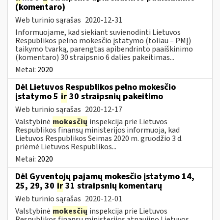
(komentaro)
Web turinio sąrašas
2020-12-31
Informuojame, kad siekiant suvienodinti Lietuvos
Respublikos pelno mokesčio įstatymo (toliau – PMĮ)
taikymo tvarką, parengtas apibendrinto paaiškinimo
(komentaro) 30 straipsnio 6 dalies pakeitimas...
Metai:
2020
Dėl Lietuvos Respublikos pelno mokesčio
įstatymo 5
ir
30 straipsnių pakeitimo
Web turinio sąrašas
2020-12-17
Valstybinė
mokesčių
inspekcija prie Lietuvos
Respublikos finansų ministerijos informuoja, kad
Lietuvos Respublikos Seimas 2020 m. gruodžio 3 d.
priėmė Lietuvos Respublikos...
Metai:
2020
Dėl Gyventojų pajamų mokesčio įstatymo 14,
25, 29, 30
ir
31 straipsnių komentarų
Web turinio sąrašas
2020-12-01
Valstybinė
mokesčių
inspekcija prie Lietuvos
Respublikos finansų ministerijos atnaujino Lietuvos