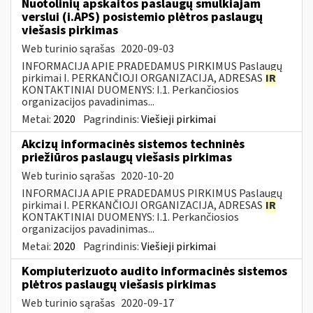
Nuotolinių apskaitos paslaugų smulkiajam
verslui (i.APS) posistemio plėtros paslaugų
viešasis pirkimas
Web turinio sąrašas
2020-09-03
INFORMACIJA APIE PRADEDAMUS PIRKIMUS Paslaugų
pirkimai I. PERKANČIOJI ORGANIZACIJA, ADRESAS
IR
KONTAKTINIAI DUOMENYS: I.1. Perkančiosios
organizacijos pavadinimas...
Metai:
2020
Pagrindinis:
Viešieji pirkimai
Akcizų informacinės sistemos techninės
priežiūros paslaugų viešasis pirkimas
Web turinio sąrašas
2020-10-20
INFORMACIJA APIE PRADEDAMUS PIRKIMUS Paslaugų
pirkimai I. PERKANČIOJI ORGANIZACIJA, ADRESAS
IR
KONTAKTINIAI DUOMENYS: I.1. Perkančiosios
organizacijos pavadinimas...
Metai:
2020
Pagrindinis:
Viešieji pirkimai
Kompiuterizuoto audito informacinės sistemos
plėtros paslaugų viešasis pirkimas
Web turinio sąrašas
2020-09-17