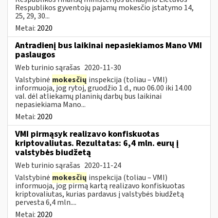
Respublikos gyventojų pajamų mokesčio įstatymo 14,
25, 29, 30...
Metai:
2020
Antradienį bus laikinai nepasiekiamos Mano VMI
paslaugos
Web turinio sąrašas
2020-11-30
Valstybinė
mokesčių
inspekcija (toliau – VMI)
informuoja, jog rytoj, gruodžio 1 d., nuo 06.00 iki 14.00
val. dėl atliekamų planinių darbų bus laikinai
nepasiekiama Mano...
Metai:
2020
VMI pirmąsyk realizavo konfiskuotas
kriptovaliutas. Rezultatas: 6,4 mln. eurų į
valstybės biudžetą
Web turinio sąrašas
2020-11-24
Valstybinė
mokesčių
inspekcija (toliau – VMI)
informuoja, jog pirmą kartą realizavo konfiskuotas
kriptovaliutas, kurias pardavus į valstybės biudžetą
pervesta 6,4 mln....
Metai:
2020