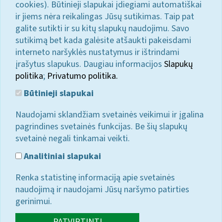
cookies). Būtinieji slapukai įdiegiami automatiškai
ir jiems nėra reikalingas Jūsų sutikimas. Taip pat
galite sutikti ir su kitų slapukų naudojimu. Savo
sutikimą bet kada galėsite atšaukti pakeisdami
interneto naršyklės nustatymus ir ištrindami
įrašytus slapukus. Daugiau informacijos
Slapukų
politika
;
Privatumo politika.
Būtinieji slapukai
Naudojami sklandžiam svetainės veikimui ir įgalina
pagrindines svetainės funkcijas. Be šių slapukų
svetainė negali tinkamai veikti.
Analitiniai slapukai
Renka statistinę informaciją apie svetainės
naudojimą ir naudojami Jūsų naršymo patirties
gerinimui.
PATVIRTINTI