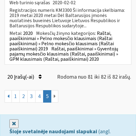
Web turinio sąrašas
2020-02-02
Registracijos numeris KM3300 Ši informacija skelbiama:
2019 metai 2020 metai Dėl Baltarusijos įmonės
nuolatinės buveinės Lietuvoje Lietuvos Respublikos ir
Baltarusijos Respublikos sudarytoje...
Metai:
2020
Mokesčių žinyno kategorijos:
Raštai,
paaiškinimai » Pelno mokesčio klausimais (Raštai
paaiškinimai) » Pelno mokesčio klausimais (Raštai
paaiškinimai) 2019
Raštai, paaiškinimai » Gyventojų
pajamų mokesčio klausimais (Raštai, paaiškinimai) »
GPM klausimais (Raštai, paaiškinimai) 2020
20 Įrašų(-ai)
Rodoma nuo 81 iki 82 iš 82 irašų.
1
2
3
4
5
Uždaryti
Šioje svetainėje naudojami slapukai
(angl.