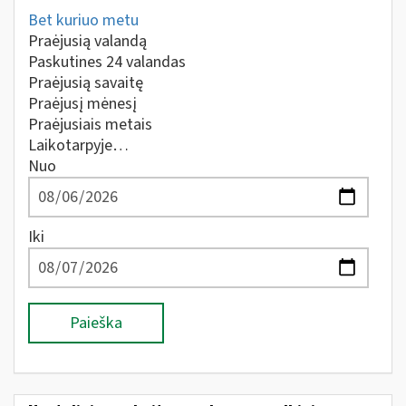
Bet kuriuo metu
Praėjusią valandą
Paskutines 24 valandas
Praėjusią savaitę
Praėjusį mėnesį
Praėjusiais metais
Laikotarpyje…
Nuo
Iki
Paieška