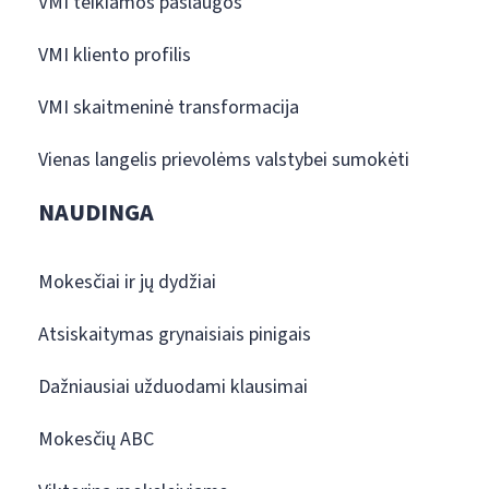
VMI teikiamos paslaugos
VMI kliento profilis
VMI skaitmeninė transformacija
Vienas langelis prievolėms valstybei sumokėti
NAUDINGA
Mokesčiai ir jų dydžiai
Atsiskaitymas grynaisiais pinigais
Dažniausiai užduodami klausimai
Mokesčių ABC