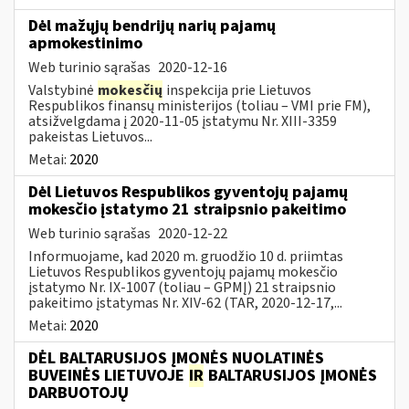
Dėl mažųjų bendrijų narių pajamų
apmokestinimo
Web turinio sąrašas
2020-12-16
Valstybinė
mokesčių
inspekcija prie Lietuvos
Respublikos finansų ministerijos (toliau – VMI prie FM),
atsižvelgdama į 2020-11-05 įstatymu Nr. XIII-3359
pakeistas Lietuvos...
Metai:
2020
Dėl Lietuvos Respublikos gyventojų pajamų
mokesčio įstatymo 21 straipsnio pakeitimo
Web turinio sąrašas
2020-12-22
Informuojame, kad 2020 m. gruodžio 10 d. priimtas
Lietuvos Respublikos gyventojų pajamų mokesčio
įstatymo Nr. IX-1007 (toliau – GPMĮ) 21 straipsnio
pakeitimo įstatymas Nr. XIV-62 (TAR, 2020-12-17,...
Metai:
2020
DĖL BALTARUSIJOS ĮMONĖS NUOLATINĖS
BUVEINĖS LIETUVOJE
IR
BALTARUSIJOS ĮMONĖS
DARBUOTOJŲ