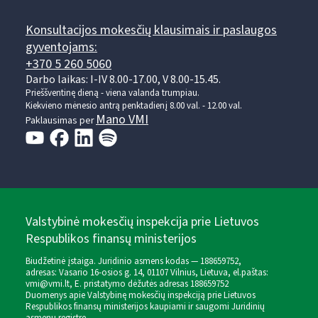
Konsultacijos mokesčių klausimais ir paslaugos
gyventojams:
+370 5 260 5060
Darbo laikas: I-IV 8.00-17.00, V 8.00-15.45.
Prieššventinę dieną - viena valanda trumpiau.
Kiekvieno mėnesio antrą penktadienį 8.00 val. - 12.00 val.
Mano VMI
Paklausimas per
Valstybinė mokesčių inspekcija prie Lietuvos
Respublikos finansų ministerijos
Biudžetinė įstaiga. Juridinio asmens kodas — 188659752,
adresas: Vasario 16-osios g. 14, 01107 Vilnius, Lietuva, el.paštas:
vmi@vmi.lt
, E. pristatymo dėžutės adresas 188659752
Duomenys apie Valstybinę mokesčių inspekciją prie Lietuvos
Respublikos finansų ministerijos kaupiami ir saugomi Juridinių