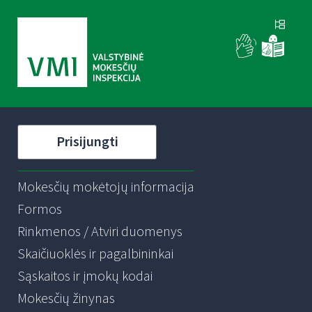
Prisijungti
Mokesčių mokėtojų informacija
Formos
Rinkmenos / Atviri duomenys
Skaičiuoklės ir pagalbininkai
Sąskaitos ir įmokų kodai
Mokesčių žinynas