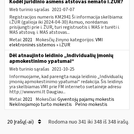
Kodėl juridinio asmens atstovas nemato i.ŽUR?
Web turinio sąrašas
2021-07-07
Registracijos numeris KM2941 Ši informacija skelbiama:
i.ŽUR (galioja iki 2024-04-30) Asmuo, norėdamas
prisijungti prie i. ŽUR, turi registruotis i. MAS ir turėti i.
MAS atstovą. i. MAS atstovas...
Metai:
2021
Mokesčių žinyno kategorijos:
VMI
elektroninės sistemos » i.ZUR
Dėl atnaujinto leidinio „Individualių įmonių
apmokestinimo ypatumai“
Web turinio sąrašas
2021-10-25
Informuojame, kad parengta nauja leidinio „Individualių
įmonių apmokestinimo ypatumai“ redakcija. Šis leidinys
yra skelbiamas VMI prie FM interneto svetainėje adresu
http://www.vmi.lt Daugiau...
Metai:
2021
Mokesčiai:
Gyventojų pajamų mokestis
Nekilnojamojo turto mokestis
Pelno mokestis
20 Įrašų(-ai)
Rodoma nuo 341 iki 348 iš 348 irašų.