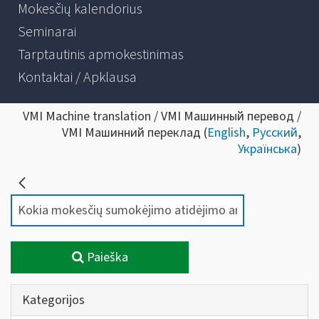
Mokesčių kalendorius
Seminarai
Tarptautinis apmokestinimas
Kontaktai / Apklausa
VMI Machine translation / VMI Машинный перевод /
VMI Машинний переклад (
English
,
Русский
,
Українська
)
Paieška
Kategorijos