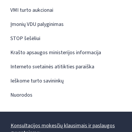
VMI turto aukcionai
Įmonių VDU palyginimas
STOP šešėliui
Krašto apsaugos ministerijos informacija
Interneto svetainės atitikties paraiška
Ieškome turto savininkų
Nuorodos
Konsultacijos mokesčių klausimais ir paslaugos