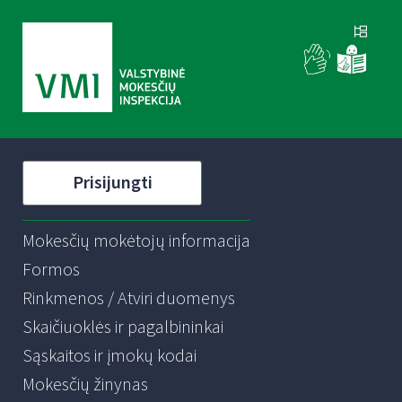
Prisijungti
Mokesčių mokėtojų informacija
Formos
Rinkmenos / Atviri duomenys
Skaičiuoklės ir pagalbininkai
Sąskaitos ir įmokų kodai
Mokesčių žinynas