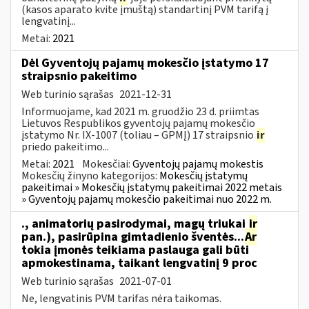
(kasos aparato kvite įmuštą) standartinį PVM tarifą į
lengvatinį...
Metai:
2021
Dėl Gyventojų pajamų mokesčio įstatymo 17
straipsnio pakeitimo
Web turinio sąrašas
2021-12-31
Informuojame, kad 2021 m. gruodžio 23 d. priimtas
Lietuvos Respublikos gyventojų pajamų mokesčio
įstatymo Nr. IX-1007 (toliau – GPMĮ) 17 straipsnio
ir
priedo pakeitimo...
Metai:
2021
Mokesčiai:
Gyventojų pajamų mokestis
Mokesčių žinyno kategorijos:
Mokesčių įstatymų
pakeitimai » Mokesčių įstatymų pakeitimai 2022 metais
» Gyventojų pajamų mokesčio pakeitimai nuo 2022 m.
., animatorių pasirodymai, magų triukai
ir
pan.), pasirūpina gimtadienio šventės...
Ar
tokia įmonės teikiama paslauga gali būti
apmokestinama, taikant lengvatinį 9 proc
Web turinio sąrašas
2021-07-01
Ne, lengvatinis PVM tarifas nėra taikomas.