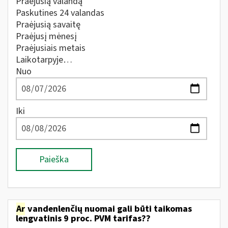
Praėjusią valandą
Paskutines 24 valandas
Praėjusią savaitę
Praėjusį mėnesį
Praėjusiais metais
Laikotarpyje…
Nuo
Iki
Paieška
Ar
vandenlenčių nuomai gali būti taikomas
lengvatinis 9 proc. PVM tarifas??