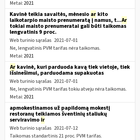
Metai:
2021
Kavinė teikia savaitės, mėnesio
ar
kito
laikotarpio maisto prenumeratą į namus, t...
Ar
tokiai maisto prenumeratai gali būti taikomas
lengvatinis 9 proc.
Web turinio sąrašas
2021-07-01
Ne, lengvatinis PVM tarifas nėra taikomas.
Metai:
2021
Ar
kavinė, kuri parduoda kavą tiek vietoje, tiek
išsinešimui, parduodama supakuotas
Web turinio sąrašas
2021-07-01
Ne, lengvatinis PVM tarifas tokiu atveju nėra taikomas.
Metai:
2021
apmokestinamos už papildomą mokestį
restoranų teikiamos šventinių staliukų
serviravimo
ir
Web turinio sąrašas
2021-07-12
Taikomas standartinis 21 proc. PVM tarifas.