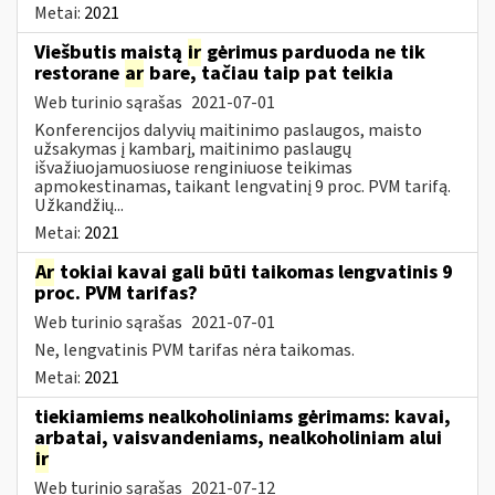
Metai:
2021
Viešbutis maistą
ir
gėrimus parduoda ne tik
restorane
ar
bare, tačiau taip pat teikia
Web turinio sąrašas
2021-07-01
Konferencijos dalyvių maitinimo paslaugos, maisto
užsakymas į kambarį, maitinimo paslaugų
išvažiuojamuosiuose renginiuose teikimas
apmokestinamas, taikant lengvatinį 9 proc. PVM tarifą.
Užkandžių...
Metai:
2021
Ar
tokiai kavai gali būti taikomas lengvatinis 9
proc. PVM tarifas?
Web turinio sąrašas
2021-07-01
Ne, lengvatinis PVM tarifas nėra taikomas.
Metai:
2021
tiekiamiems nealkoholiniams gėrimams: kavai,
arbatai, vaisvandeniams, nealkoholiniam alui
ir
Web turinio sąrašas
2021-07-12