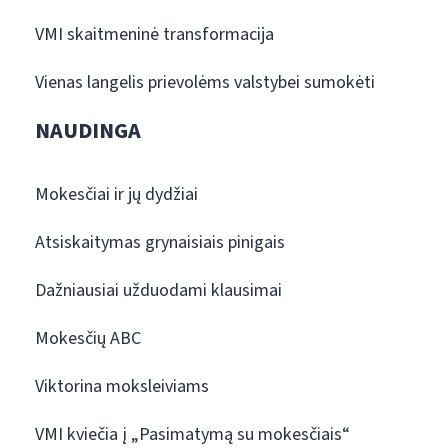
VMI skaitmeninė transformacija
Vienas langelis prievolėms valstybei sumokėti
NAUDINGA
Mokesčiai ir jų dydžiai
Atsiskaitymas grynaisiais pinigais
Dažniausiai užduodami klausimai
Mokesčių ABC
Viktorina moksleiviams
VMI kviečia į „Pasimatymą su mokesčiais“