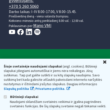
gyventojams:
+370 5 260 5060
Darbo laikas: I-IV 8.00-17.00, V 8.00-15.45.
Prieššventinę dieną - viena valanda trumpiau.
Kiekvieno mėnesio antrą penktadienį 8.00 val. - 12.00 val.
Mano VMI
Paklausimas per
Valstybinė mokesčių inspekcija prie Lietuvos
U
Respublikos finansų ministerijos
Šioje svetainėje naudojami slapukai
(angl. cookies). Būtinieji
slapukai įdiegiami automatiškai ir jiems nėra reikalingas Jūsų
Biudžetinė įstaiga. Juridinio asmens kodas — 188659752,
sutikimas. Taip pat galite sutikti ir su kitų slapukų naudojimu. Savo
adresas: Vasario 16-osios g. 14, 01107 Vilnius, Lietuva, el.paštas:
sutikimą bet kada galėsite atšaukti pakeisdami interneto naršyklės
vmi@vmi.lt
, E. pristatymo dėžutės adresas 188659752
nustatymus ir ištrindami įrašytus slapukus. Daugiau informacijos
Duomenys apie Valstybinę mokesčių inspekciją prie Lietuvos
Slapukų politika
;
Privatumo politika.
Respublikos finansų ministerijos kaupiami ir saugomi Juridinių
asmenų registre
Būtinieji slapukai
Naudojami sklandžiam svetainės veikimui ir įgalina pagrindines
svetainės funkcijas. Be šių slapukų svetainė negali tinkamai veikti.