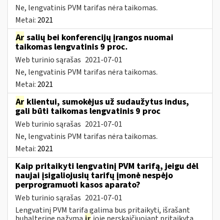
Ne, lengvatinis PVM tarifas nėra taikomas.
Metai:
2021
Ar
salių bei konferencijų įrangos nuomai
taikomas lengvatinis 9 proc.
Web turinio sąrašas
2021-07-01
Ne, lengvatinis PVM tarifas nėra taikomas.
Metai:
2021
Ar
klientui, sumokėjus už sudaužytus indus,
gali būti taikomas lengvatinis 9 proc
Web turinio sąrašas
2021-07-01
Ne, lengvatinis PVM tarifas nėra taikomas.
Metai:
2021
Kaip pritaikyti lengvatinį PVM tarifą, jeigu dėl
naujai įsigaliojusių tarifų įmonė nespėjo
perprogramuoti kasos aparato?
Web turinio sąrašas
2021-07-01
Lengvatinį PVM tarifą galima bus pritaikyti, išrašant
buhalterinę pažymą
ir
joje perskaičiuojant pritaikytą