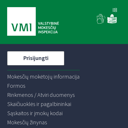
Prisijungti
Mokesčių mokėtojų informacija
Formos
Rinkmenos / Atviri duomenys
Skaičiuoklės ir pagalbininkai
Sąskaitos ir įmokų kodai
Mokesčių žinynas