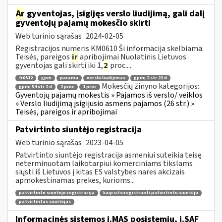
Ar
gyventojas, įsigijęs verslo liudijimą, gali dalį
gyventojų pajamų mokesčio skirti
Web turinio sąrašas
2024-02-05
Registracijos numeris KM0610 Ši informacija skelbiama:
Teisės, pareigos
ir
apribojimai Nuolatinis Lietuvos
gyventojas gali skirti iki 1,
2
proc....
fr0512
gpm
parama
verslo liudijimas
gpmį 2 str 22 d
Mokesčių žinyno kategorijos:
gpmį 34 str 2 d
2 proc
1 proc
Gyventojų pajamų mokestis » Pajamos iš verslo/ veiklos
» Verslo liudijimą įsigijusio asmens pajamos (26 str.) »
Teisės, pareigos ir apribojimai
Patvirtinto siuntėjo registracija
Web turinio sąrašas
2023-04-05
Patvirtinto siuntėjo registracija asmeniui suteikia teisę
neterminuotam laikotarpiui komerciniams tikslams
siųsti iš Lietuvos į kitas ES valstybes nares akcizais
apmokestinamas prekes, kurioms...
patvirtinto siuntėjo registracija
kaip užsiregistruoti patvirtintu siuntėju
patvirtintas siuntėjas
Informacinės sistemos i.MAS posistemių, i.SAF