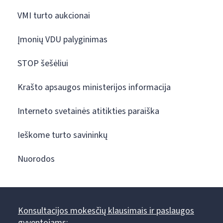
VMI turto aukcionai
Įmonių VDU palyginimas
STOP šešėliui
Krašto apsaugos ministerijos informacija
Interneto svetainės atitikties paraiška
Ieškome turto savininkų
Nuorodos
Konsultacijos mokesčių klausimais ir paslaugos
gyventojams: