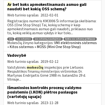
Ar
bet koks apmokestinamasis asmuo gali
naudoti bet kokią OSS schemą?
Web turinio sąrašas
2022-02-01
Registracijos numeris KM3006 Ši informacija skelbiama:
OSS (One Stop Shop) Tai, kokią schemą ir kaip
apmokestinamasis asmuo gali naudoti, priklauso nuo
to, kokią veiklą asmuo vykdys ir kur toks...
oss
oss schemos
oss schemų naudojimas
kokia oss schema priklauso
Mokesčių žinyno kategorijos:
VMI elektroninės sistemos
» Kitos sistemos » MOSS (Mini One Stop Shop)
Vadovybė
Web turinio sąrašas
2019-02-12
Valstybinės
mokesčių
inspekcijos prie Lietuvos
Respublikos finansų ministerijos viršininkas Dr.
Martynas Endrijaitis Gimė 1988 m. balandžio 29 d.
Vilniuje...
Išmaniosios kontrolės procesų valdymo
posistemio (i.KON) plėtros paslaugos
(vartotojų sąsaja)
Web turinio sąrašas
2023-11-28