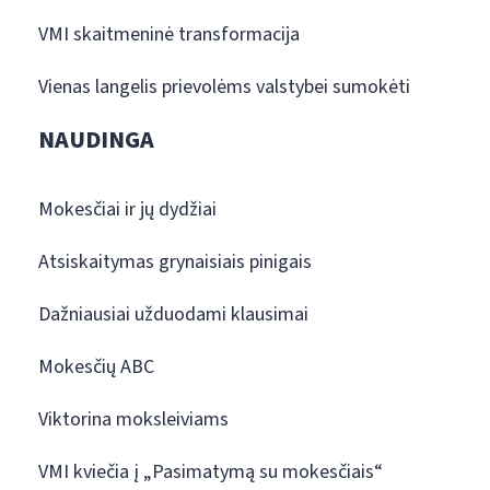
VMI skaitmeninė transformacija
Vienas langelis prievolėms valstybei sumokėti
NAUDINGA
Mokesčiai ir jų dydžiai
Atsiskaitymas grynaisiais pinigais
Dažniausiai užduodami klausimai
Mokesčių ABC
Viktorina moksleiviams
VMI kviečia į „Pasimatymą su mokesčiais“