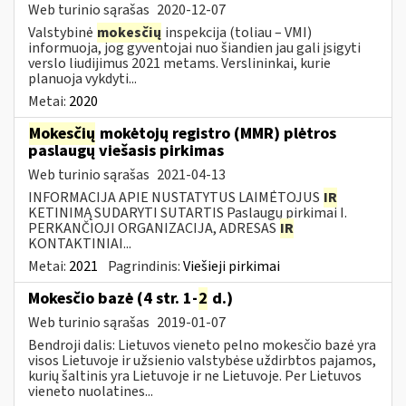
Web turinio sąrašas
2020-12-07
Valstybinė
mokesčių
inspekcija (toliau – VMI)
informuoja, jog gyventojai nuo šiandien jau gali įsigyti
verslo liudijimus 2021 metams. Verslininkai, kurie
planuoja vykdyti...
Metai:
2020
Mokesčių
mokėtojų registro (MMR) plėtros
paslaugų viešasis pirkimas
Web turinio sąrašas
2021-04-13
INFORMACIJA APIE NUSTATYTUS LAIMĖTOJUS
IR
KETINIMĄ SUDARYTI SUTARTIS Paslaugų pirkimai I.
PERKANČIOJI ORGANIZACIJA, ADRESAS
IR
KONTAKTINIAI...
Metai:
2021
Pagrindinis:
Viešieji pirkimai
Mokesčio bazė (4 str. 1-
2
d.)
Web turinio sąrašas
2019-01-07
Bendroji dalis: Lietuvos vieneto pelno mokesčio bazė yra
visos Lietuvoje ir užsienio valstybėse uždirbtos pajamos,
kurių šaltinis yra Lietuvoje ir ne Lietuvoje. Per Lietuvos
vieneto nuolatines...