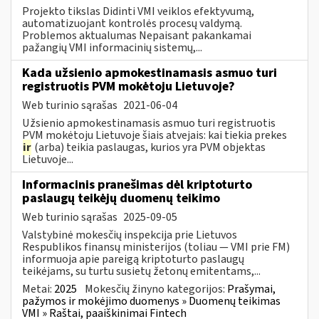
Projekto tikslas Didinti VMI veiklos efektyvumą,
automatizuojant kontrolės procesų valdymą.
Problemos aktualumas Nepaisant pakankamai
pažangių VMI informacinių sistemų,...
Kada užsienio apmokestinamasis asmuo turi
registruotis PVM mokėtoju Lietuvoje?
Web turinio sąrašas
2021-06-04
Užsienio apmokestinamasis asmuo turi registruotis
PVM mokėtoju Lietuvoje šiais atvejais: kai tiekia prekes
ir
(arba) teikia paslaugas, kurios yra PVM objektas
Lietuvoje...
Informacinis pranešimas dėl kriptoturto
paslaugų teikėjų duomenų teikimo
Web turinio sąrašas
2025-09-05
Valstybinė mokesčių inspekcija prie Lietuvos
Respublikos finansų ministerijos (toliau — VMI prie FM)
informuoja apie pareigą kriptoturto paslaugų
teikėjams, su turtu susietų žetonų emitentams,...
Metai:
2025
Mokesčių žinyno kategorijos:
Prašymai,
pažymos ir mokėjimo duomenys » Duomenų teikimas
VMI » Raštai, paaiškinimai Fintech