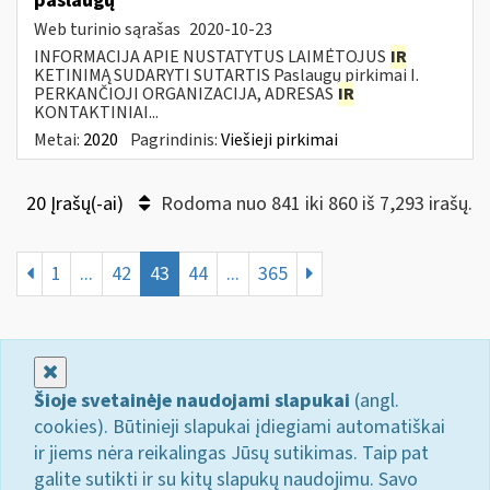
paslaugų
Web turinio sąrašas
2020-10-23
INFORMACIJA APIE NUSTATYTUS LAIMĖTOJUS
IR
KETINIMĄ SUDARYTI SUTARTIS Paslaugų pirkimai I.
PERKANČIOJI ORGANIZACIJA, ADRESAS
IR
KONTAKTINIAI...
Metai:
2020
Pagrindinis:
Viešieji pirkimai
20 Įrašų(-ai)
Rodoma nuo 841 iki 860 iš 7,293 irašų.
1
...
42
43
44
...
365
Uždaryti
Šioje svetainėje naudojami slapukai
(angl.
cookies). Būtinieji slapukai įdiegiami automatiškai
ir jiems nėra reikalingas Jūsų sutikimas. Taip pat
galite sutikti ir su kitų slapukų naudojimu. Savo