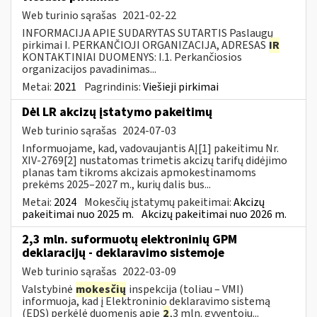
Web turinio sąrašas
2021-02-22
INFORMACIJA APIE SUDARYTAS SUTARTIS Paslaugų
pirkimai I. PERKANČIOJI ORGANIZACIJA, ADRESAS
IR
KONTAKTINIAI DUOMENYS: I.1. Perkančiosios
organizacijos pavadinimas...
Metai:
2021
Pagrindinis:
Viešieji pirkimai
Dėl LR akcizų įstatymo pakeitimų
Web turinio sąrašas
2024-07-03
Informuojame, kad, vadovaujantis AĮ[1] pakeitimu Nr.
XIV-2769[2] nustatomas trimetis akcizų tarifų didėjimo
planas tam tikroms akcizais apmokestinamoms
prekėms 2025–2027 m., kurių dalis bus...
Metai:
2024
Mokesčių įstatymų pakeitimai:
Akcizų
pakeitimai nuo 2025 m.
Akcizų pakeitimai nuo 2026 m.
2,3 mln. suformuotų elektroninių GPM
deklaracijų - deklaravimo sistemoje
Web turinio sąrašas
2022-03-09
Valstybinė
mokesčių
inspekcija (toliau – VMI)
informuoja, kad į Elektroninio deklaravimo sistemą
(EDS) perkėlė duomenis apie
2
,3 mln. gyventojų...