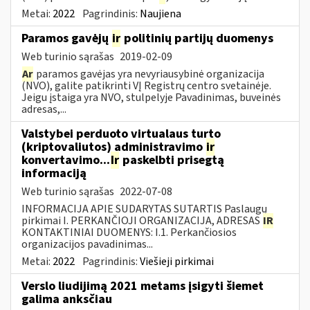
Metai:
2022
Pagrindinis:
Naujiena
Paramos gavėjų
ir
politinių partijų duomenys
Web turinio sąrašas
2019-02-09
Ar
paramos gavėjas yra nevyriausybinė organizacija
(NVO), galite patikrinti VĮ Registrų centro svetainėje.
Jeigu įstaiga yra NVO, stulpelyje Pavadinimas, buveinės
adresas,...
Valstybei perduoto virtualaus turto
(kriptovaliutos) administravimo
ir
konvertavimo...
Ir
paskelbti prisegtą
informaciją
Web turinio sąrašas
2022-07-08
INFORMACIJA APIE SUDARYTAS SUTARTIS Paslaugų
pirkimai I. PERKANČIOJI ORGANIZACIJA, ADRESAS
IR
KONTAKTINIAI DUOMENYS: I.1. Perkančiosios
organizacijos pavadinimas...
Metai:
2022
Pagrindinis:
Viešieji pirkimai
Verslo liudijimą 2021 metams įsigyti šiemet
galima anksčiau