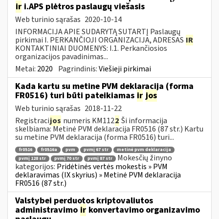
ir
i.APS plėtros paslaugų viešasis
Web turinio sąrašas
2020-10-14
INFORMACIJA APIE SUDARYTĄ SUTARTĮ Paslaugų
pirkimai I. PERKANČIOJI ORGANIZACIJA, ADRESAS
IR
KONTAKTINIAI DUOMENYS: I.1. Perkančiosios
organizacijos pavadinimas...
Metai:
2020
Pagrindinis:
Viešieji pirkimai
Kada kartu su metine PVM deklaracija (forma
FR0516) turi būti pateikiamas
ir
jos
Web turinio sąrašas
2018-11-22
Registraci
jos
numeris KM112
2
Ši informacija
skelbiama: Metinė PVM deklaracija FR0516 (87 str.) Kartu
su metine PVM deklaracija (forma FR0516) turi...
fr0516
fr0516a
pvm
pvmį 67 str
metinė pvm deklaracija
Mokesčių žinyno
pvmį 128 str
pvmį 70 str
pvmį 87 str
kategorijos:
Pridėtinės vertės mokestis » PVM
deklaravimas (IX skyrius) » Metinė PVM deklaracija
FR0516 (87 str.)
Valstybei perduotos kriptovaliutos
administravimo
ir
konvertavimo organizavimo