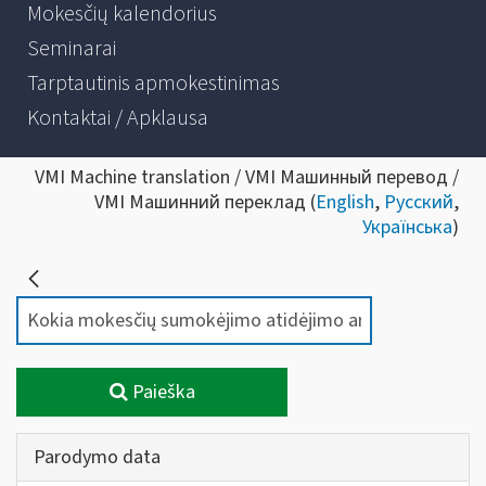
Mokesčių kalendorius
Seminarai
Tarptautinis apmokestinimas
Kontaktai / Apklausa
VMI Machine translation / VMI Машинный перевод /
VMI Машинний переклад (
English
,
Русский
,
Українська
)
Paieška
Parodymo data