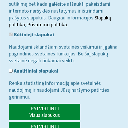
sutikimą bet kada galėsite atšaukti pakeisdami
interneto naršyklės nustatymus ir ištrindami
įrašytus slapukus. Daugiau informacijos
Slapukų
politika
;
Privatumo politika.
Būtinieji slapukai
Naudojami sklandžiam svetainės veikimui ir įgalina
pagrindines svetainės funkcijas. Be šių slapukų
svetainė negali tinkamai veikti.
Analitiniai slapukai
Renka statistinę informaciją apie svetainės
naudojimą ir naudojami Jūsų naršymo patirties
gerinimui.
PATVIRTINTI
Visus slapukus
PATVIRTINTI