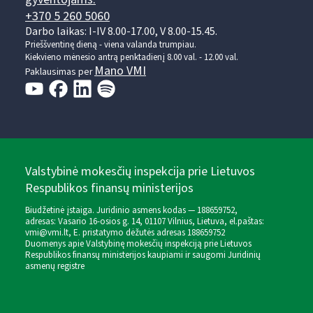
+370 5 260 5060
Darbo laikas: I-IV 8.00-17.00, V 8.00-15.45.
Prieššventinę dieną - viena valanda trumpiau.
Kiekvieno mėnesio antrą penktadienį 8.00 val. - 12.00 val.
Mano VMI
Paklausimas per
Valstybinė mokesčių inspekcija prie Lietuvos
Respublikos finansų ministerijos
Biudžetinė įstaiga. Juridinio asmens kodas — 188659752,
adresas: Vasario 16-osios g. 14, 01107 Vilnius, Lietuva, el.paštas:
vmi@vmi.lt
, E. pristatymo dėžutės adresas 188659752
Duomenys apie Valstybinę mokesčių inspekciją prie Lietuvos
Respublikos finansų ministerijos kaupiami ir saugomi Juridinių
asmenų registre