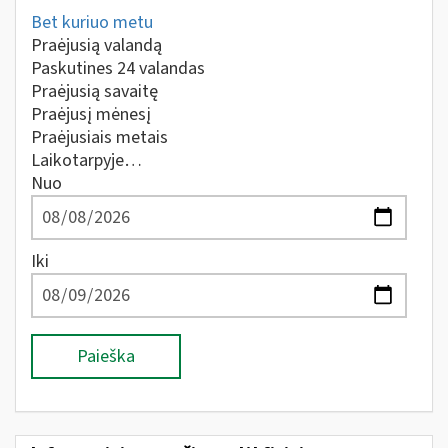
Bet kuriuo metu
Praėjusią valandą
Paskutines 24 valandas
Praėjusią savaitę
Praėjusį mėnesį
Praėjusiais metais
Laikotarpyje…
Nuo
Iki
Paieška