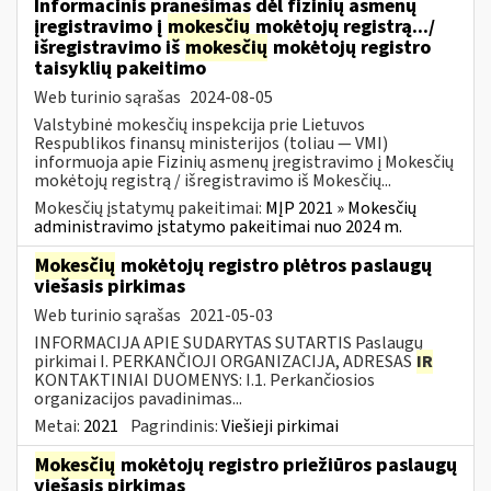
Informacinis pranešimas dėl fizinių asmenų
įregistravimo į
mokesčių
mokėtojų registrą.../
išregistravimo iš
mokesčių
mokėtojų registro
taisyklių pakeitimo
Web turinio sąrašas
2024-08-05
Valstybinė mokesčių inspekcija prie Lietuvos
Respublikos finansų ministerijos (toliau — VMI)
informuoja apie Fizinių asmenų įregistravimo į Mokesčių
mokėtojų registrą / išregistravimo iš Mokesčių...
Mokesčių įstatymų pakeitimai:
MĮP 2021 » Mokesčių
administravimo įstatymo pakeitimai nuo 2024 m.
Mokesčių
mokėtojų registro plėtros paslaugų
viešasis pirkimas
Web turinio sąrašas
2021-05-03
INFORMACIJA APIE SUDARYTAS SUTARTIS Paslaugų
pirkimai I. PERKANČIOJI ORGANIZACIJA, ADRESAS
IR
KONTAKTINIAI DUOMENYS: I.1. Perkančiosios
organizacijos pavadinimas...
Metai:
2021
Pagrindinis:
Viešieji pirkimai
Mokesčių
mokėtojų registro priežiūros paslaugų
viešasis pirkimas