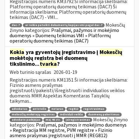
Registracijos numeris KM3792 Ši informacija skelbiama:
Platformų operatorių duomenų teikimas (DAC7) Ši
informacija skelbiama: Platformų operatorių duomenų
teikimas (DAC7) - VMI...
Mokesčių
dac-7
ar reikia pateikti dokumentų kopijas vmi pagal dac-7
žinyno kategorijos:
Prašymai, pažymos ir mokėjimo
duomenys » Duomenų teikimas VMI » Platformų
operatorių duomenų teikimas (DAC7)
Kokia
yra gyventojų įregistravimo į
Mokesčių
mokėtojų registrą bei duomenų
tikslinimo...
tvarka
?
Web turinio sąrašas
2026-01-19
Registracijos numeris KM1351 Ši informacija skelbiama:
Fizinio asmens prašymas
įregistruoti/pakeisti/išregistruoti individualios veiklos
duomenis MMR Aspektas Komentaras Taisyklių
taikymas...
advokatas
antstolis
notaras
reg812
registravimas
mokesčių mokėtojų registras
individuli veikla
duomenų pakeitimas
Mokesčių žinyno
advokato padėjėjas
maį 46 str.
įsiregistravimas
kategorijos:
Prašymai, pažymos ir mokėjimo duomenys
» Registracija MM registre, PVM registre » Fizinio
asmens prašymas įregistruoti į MMR (REG812)