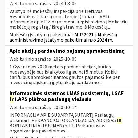
Web turinio sąrašas
2024-08-05
Valstybinė mokesčių inspekcija prie Lietuvos
Respublikos finansų ministerijos (toliau — VMI)
informuoja apie Fizinių asmenų įregistravimo į Mokesčių
mokėtojų registrą / išregistravimo iš Mokesčių...
Mokesčių įstatymų pakeitimai:
MĮP 2021 » Mokesčių
administravimo įstatymo pakeitimai nuo 2024 m.
Apie akcijų pardavimo pajamų apmokestinimą
Web turinio sąrašas
2025-10-09
1.Gyventojas 2026 metais parduos akcijas, kurios
nuosavybėje bus išlaikytos ilgiau nei 5 metus. Kokiu
tarifu bus apmokestinamos gautos pajamos? Ne per
investicinę sąskaitą įgytų akcijų pardavimo...
Informacinės sistemos i.MAS posistemių, i.SAF
ir
i.APS plėtros paslaugų viešasis
Web turinio sąrašas
2020-10-14
INFORMACIJA APIE SUDARYTĄ SUTARTĮ Paslaugų
pirkimai I. PERKANČIOJI ORGANIZACIJA, ADRESAS
IR
KONTAKTINIAI DUOMENYS: I.1. Perkančiosios
organizacijos pavadinimas...