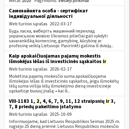
Metai:
2020
Pagrindinis:
Viešieji pirkimai
Самозайнята особа - сертифікат
індивідуальної діяльності
Web turinio sąrašas
2022-03-17
Будь ласка, виберіть машинний переклад
українською мовою Ukrainos piliečiai gali vykdyti
savarankišką komercinę, gamybinę, kūrybinę ar
profesinę veiklą Lietuvoje. Pasirinkti galima iš dviejų...
Kaip apskaičiuojamas pajamų mokestis
išmokėjus lėšas iš investicinės sąskaitos
ir
Web turinio sąrašas
2026-02-17
Mokėtina pajamų mokesčio suma apskaičiuojama
išmokėjus lėšas iš investicinės sąskaitos, jeigu išmokėtų
lėšų suma viršija lėšų išmokėjimo dieną investicinėje
sąskaitoje buvusį įnašą: • kai iš...
VIII-1183 1,
2
, 4, 6, 7, 9, 11, 12 straipsnių
ir
3,
7, 8 priedų pakeitimo įstatymo
Web turinio sąrašas
2025-10-09
Informuojame, kad Lietuvos Respublikos Seimas 2025 m.
rugsėjo 25 dieną priėmė: Lietuvos Respublikos mokesčio