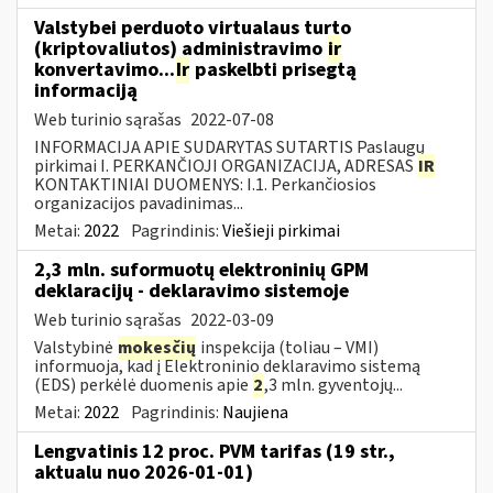
Valstybei perduoto virtualaus turto
(kriptovaliutos) administravimo
ir
konvertavimo...
Ir
paskelbti prisegtą
informaciją
Web turinio sąrašas
2022-07-08
INFORMACIJA APIE SUDARYTAS SUTARTIS Paslaugų
pirkimai I. PERKANČIOJI ORGANIZACIJA, ADRESAS
IR
KONTAKTINIAI DUOMENYS: I.1. Perkančiosios
organizacijos pavadinimas...
Metai:
2022
Pagrindinis:
Viešieji pirkimai
2,3 mln. suformuotų elektroninių GPM
deklaracijų - deklaravimo sistemoje
Web turinio sąrašas
2022-03-09
Valstybinė
mokesčių
inspekcija (toliau – VMI)
informuoja, kad į Elektroninio deklaravimo sistemą
(EDS) perkėlė duomenis apie
2
,3 mln. gyventojų...
Metai:
2022
Pagrindinis:
Naujiena
Lengvatinis 12 proc. PVM tarifas (19 str.,
aktualu nuo 2026-01-01)