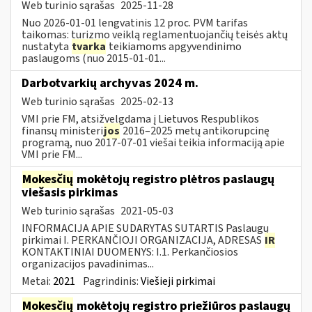
Web turinio sąrašas
2025-11-28
Nuo 2026-01-01 lengvatinis 12 proc. PVM tarifas
taikomas: turizmo veiklą reglamentuojančių teisės aktų
nustatyta
tvarka
teikiamoms apgyvendinimo
paslaugoms (nuo 2015-01-01...
Darbotvarkių archyvas 2024 m.
Web turinio sąrašas
2025-02-13
VMI prie FM, atsižvelgdama į Lietuvos Respublikos
finansų ministeri
jos
2016–2025 metų antikorupcinę
programą, nuo 2017-07-01 viešai teikia informaciją apie
VMI prie FM...
Mokesčių
mokėtojų registro plėtros paslaugų
viešasis pirkimas
Web turinio sąrašas
2021-05-03
INFORMACIJA APIE SUDARYTAS SUTARTIS Paslaugų
pirkimai I. PERKANČIOJI ORGANIZACIJA, ADRESAS
IR
KONTAKTINIAI DUOMENYS: I.1. Perkančiosios
organizacijos pavadinimas...
Metai:
2021
Pagrindinis:
Viešieji pirkimai
Mokesčių
mokėtojų registro priežiūros paslaugų