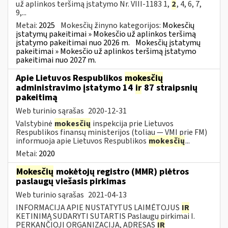
už aplinkos teršimą įstatymo Nr. VIII-1183 1,
2
, 4, 6, 7,
9,...
Metai:
2025
Mokesčių žinyno kategorijos:
Mokesčių
įstatymų pakeitimai » Mokesčio už aplinkos teršimą
įstatymo pakeitimai nuo 2026 m.
Mokesčių įstatymų
pakeitimai » Mokesčio už aplinkos teršimą įstatymo
pakeitimai nuo 2027 m.
Apie Lietuvos Respublikos
mokesčių
administravimo įstatymo 14
ir
87 straipsnių
pakeitimą
Web turinio sąrašas
2020-12-31
Valstybinė
mokesčių
inspekcija prie Lietuvos
Respublikos finansų ministerijos (toliau — VMI prie FM)
informuoja apie Lietuvos Respublikos
mokesčių
...
Metai:
2020
Mokesčių
mokėtojų registro (MMR) plėtros
paslaugų viešasis pirkimas
Web turinio sąrašas
2021-04-13
INFORMACIJA APIE NUSTATYTUS LAIMĖTOJUS
IR
KETINIMĄ SUDARYTI SUTARTIS Paslaugų pirkimai I.
PERKANČIOJI ORGANIZACIJA, ADRESAS
IR