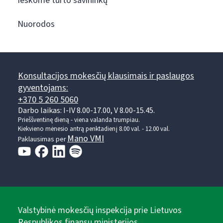
Ieškome turto savininkų
Nuorodos
Konsultacijos mokesčių klausimais ir paslaugos
gyventojams:
+370 5 260 5060
Darbo laikas: I-IV 8.00-17.00, V 8.00-15.45.
Prieššventinę dieną - viena valanda trumpiau.
Kiekvieno mėnesio antrą penktadienį 8.00 val. - 12.00 val.
Mano VMI
Paklausimas per
Valstybinė mokesčių inspekcija prie Lietuvos
Respublikos finansų ministerijos