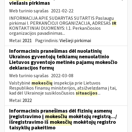
viešasis pirkimas
Web turinio sąrašas
2021-02-22
INFORMACIJA APIE SUDARYTAS SUTARTIS Paslaugų
pirkimai I. PERKANČIOJI ORGANIZACIJA, ADRESAS
IR
KONTAKTINIAI DUOMENYS: I.1. Perkančiosios
organizacijos pavadinimas...
Metai:
2021
Pagrindinis:
Viešieji pirkimai
Informacinis pranešimas dėl nuolatinių
Ukrainos gyventojų teikiamų nenuolatinio
Lietuvos gyventojo metinės pajamų mokesčio
deklaracijos formų
Web turinio sąrašas
2022-03-08
Valstybinė
mokesčių
inspekcija prie Lietuvos
Respublikos finansų ministerijos, atsižvelgdama į tai,
kad dėl Ukrainoje susiklosčiusios
situacijos
...
Metai:
2022
Informacinis pranešimas dėl fizinių asmenų
įregistravimo į
mokesčių
mokėtojų registrą.../
išregistravimo iš
mokesčių
mokėtojų registro
taisyklių pakeitimo