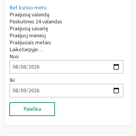
Bet kuriuo metu
Praėjusią valandą
Paskutines 24 valandas
Praėjusią savaitę
Praėjusį mėnesį
Praėjusiais metais
Laikotarpyje…
Nuo
Iki
Paieška