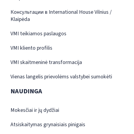
Консультации в International House Vilnius /
Klaipėda
VMI teikiamos paslaugos
VMI kliento profilis
VMI skaitmeninė transformacija
Vienas langelis prievolėms valstybei sumokėti
NAUDINGA
Mokesčiai ir jų dydžiai
Atsiskaitymas grynaisiais pinigais