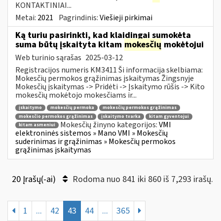
KONTAKTINIAI...
Metai:
2021
Pagrindinis:
Viešieji pirkimai
Ką turiu pasirinkti, kad klaidingai sumokėta
suma būtų įskaityta kitam
mokesčių
mokėtojui
Web turinio sąrašas
2025-03-12
Registracijos numeris KM3411 Ši informacija skelbiama:
Mokesčių permokos grąžinimas įskaitymas Žingsnyje
Mokesčių įskaitymas -> Pridėti -> Įskaitymo rūšis -> Kito
mokesčių mokėtojo mokesčiams ir...
įskaitymo
mokesčių permoka
mokesčių permokos grąžinimas
mokesčio permokos grąžinimas
įskaitymo tvarka
kitam gyventojui
Mokesčių žinyno kategorijos:
VMI
kitam asmeniui
elektroninės sistemos » Mano VMI » Mokesčių
suderinimas ir grąžinimas » Mokesčių permokos
grąžinimas įskaitymas
20 Įrašų(-ai)
Rodoma nuo 841 iki 860 iš 7,293 irašų.
1
...
42
43
44
...
365