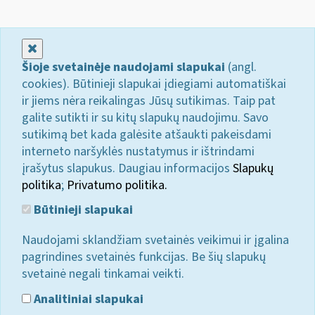
Uždaryti
Šioje svetainėje naudojami slapukai
(angl.
cookies). Būtinieji slapukai įdiegiami automatiškai
ir jiems nėra reikalingas Jūsų sutikimas. Taip pat
galite sutikti ir su kitų slapukų naudojimu. Savo
sutikimą bet kada galėsite atšaukti pakeisdami
interneto naršyklės nustatymus ir ištrindami
įrašytus slapukus. Daugiau informacijos
Slapukų
politika
;
Privatumo politika.
Būtinieji slapukai
Naudojami sklandžiam svetainės veikimui ir įgalina
pagrindines svetainės funkcijas. Be šių slapukų
svetainė negali tinkamai veikti.
Analitiniai slapukai