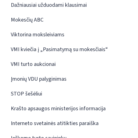
Dažniausiai užduodami klausimai
Mokesčių ABC
Viktorina moksleiviams
VMI kviečia į „Pasimatymą su mokesčiais“
VMI turto aukcionai
Įmonių VDU palyginimas
STOP šešėliui
Krašto apsaugos ministerijos informacija
Interneto svetainės atitikties paraiška