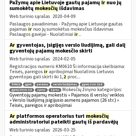
Pažymų apie Lietuvoje gautų pajamų
ir
nuo jų
sumokėtų
mokesčių
išdavimas
Web turinio sąrašas
2020-04-09
Paslaugos pavadinimas - Pažymų apie Lietuvoje gautas
pajamas
ir
nuo jų sumokėtus mokesčius išdavimas
Paslaugos gavėjai - Nuolatiniai
ir
...
Ar
gyventojas, įsigijęs verslo liudijimą, gali dalį
gyventojų pajamų mokesčio skirti
Web turinio sąrašas
2024-02-05
Registracijos numeris KM0610 Ši informacija skelbiama:
Teisės, pareigos
ir
apribojimai Nuolatinis Lietuvos
gyventojas gali skirti iki 1,
2
proc....
fr0512
gpm
parama
verslo liudijimas
gpmį 2 str 22 d
Mokesčių žinyno kategorijos:
gpmį 34 str 2 d
2 proc
1 proc
Gyventojų pajamų mokestis » Pajamos iš verslo/ veiklos
» Verslo liudijimą įsigijusio asmens pajamos (26 str.) »
Teisės, pareigos ir apribojimai
Ar
platformos operatorius turi
mokesčių
administratoriui pateikti gautų iš pardavėjų
Web turinio sąrašas
2026-03-25