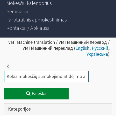
Mokesčių kalendorius
Seminarai
Tarptautinis apmokestinimas
Kontaktai / Apklausa
VMI Machine translation / VMI Машинный перевод /
VMI Машинний переклад (
English
,
Русский
,
Українська
)
Paieška
Kategorijos