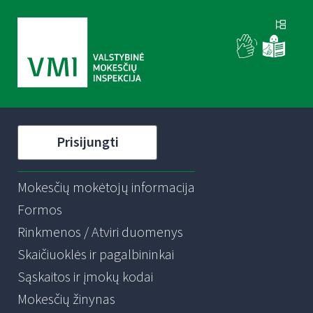
Prisijungti
Mokesčių mokėtojų informacija
Formos
Rinkmenos / Atviri duomenys
Skaičiuoklės ir pagalbininkai
Sąskaitos ir įmokų kodai
Mokesčių žinynas