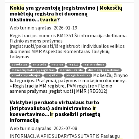
Kokia
yra gyventojų įregistravimo į
Mokesčių
mokėtojų registrą bei duomenų
tikslinimo...
tvarka
?
Web turinio sąrašas
2026-01-19
Registracijos numeris KM1351 Ši informacija skelbiama:
Fizinio asmens prašymas
įregistruoti/pakeisti/išregistruoti individualios veiklos
duomenis MMR Aspektas Komentaras Taisyklių
taikymas...
advokatas
antstolis
notaras
reg812
registravimas
mokesčių mokėtojų registras
individuli veikla
duomenų pakeitimas
Mokesčių žinyno
advokato padėjėjas
maį 46 str.
įsiregistravimas
kategorijos:
Prašymai, pažymos ir mokėjimo duomenys
» Registracija MM registre, PVM registre » Fizinio
asmens prašymas įregistruoti į MMR (REG812)
Valstybei perduoto virtualaus turto
(kriptovaliutos) administravimo
ir
konvertavimo...
Ir
paskelbti prisegtą
informaciją
Web turinio sąrašas
2022-07-08
INFORMACIJA APIE SUDARYTAS SUTARTIS Paslaugų