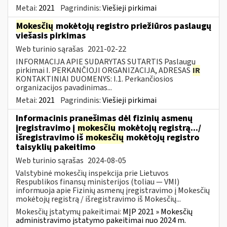
Metai:
2021
Pagrindinis:
Viešieji pirkimai
Mokesčių
mokėtojų registro priežiūros paslaugų
viešasis pirkimas
Web turinio sąrašas
2021-02-22
INFORMACIJA APIE SUDARYTAS SUTARTIS Paslaugų
pirkimai I. PERKANČIOJI ORGANIZACIJA, ADRESAS
IR
KONTAKTINIAI DUOMENYS: I.1. Perkančiosios
organizacijos pavadinimas...
Metai:
2021
Pagrindinis:
Viešieji pirkimai
Informacinis pranešimas dėl fizinių asmenų
įregistravimo į
mokesčių
mokėtojų registrą.../
išregistravimo iš
mokesčių
mokėtojų registro
taisyklių pakeitimo
Web turinio sąrašas
2024-08-05
Valstybinė mokesčių inspekcija prie Lietuvos
Respublikos finansų ministerijos (toliau — VMI)
informuoja apie Fizinių asmenų įregistravimo į Mokesčių
mokėtojų registrą / išregistravimo iš Mokesčių...
Mokesčių įstatymų pakeitimai:
MĮP 2021 » Mokesčių
administravimo įstatymo pakeitimai nuo 2024 m.