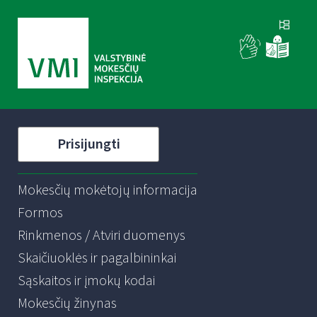
Prisijungti
Mokesčių mokėtojų informacija
Formos
Rinkmenos / Atviri duomenys
Skaičiuoklės ir pagalbininkai
Sąskaitos ir įmokų kodai
Mokesčių žinynas