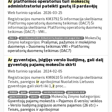
Ar
platformos operatorius turi
mokesčių
administratoriui pateikti gautų iš pardavėjų
Web turinio sąrašas
2026-03-25
Registracijos numeris KM3792 Ši informacija skelbiama:
Platformų operatorių duomenų teikimas (DAC7) Ši
informacija skelbiama: Platformų operatorių duomenų
teikimas (DAC7) - VMI...
Mokesčių
dac-7
ar reikia pateikti dokumentų kopijas vmi pagal dac-7
žinyno kategorijos:
Prašymai, pažymos ir mokėjimo
duomenys » Duomenų teikimas VMI » Platformų
operatorių duomenų teikimas (DAC7)
Ar
gyventojas, įsigijęs verslo liudijimą, gali dalį
gyventojų pajamų mokesčio skirti
Web turinio sąrašas
2024-02-05
Registracijos numeris KM0610 Ši informacija skelbiama:
Teisės, pareigos
ir
apribojimai Nuolatinis Lietuvos
gyventojas gali skirti iki 1,
2
proc....
fr0512
gpm
parama
verslo liudijimas
gpmį 2 str 22 d
Mokesčių žinyno kategorijos:
gpmį 34 str 2 d
2 proc
1 proc
Gyventojų pajamų mokestis » Pajamos iš verslo/ veiklos
» Verslo liudijimą įsigijusio asmens pajamos (26 str.) »
Teisės, pareigos ir apribojimai