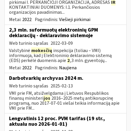
pirkimai I. PERKANČIOJI ORGANIZACIJA, ADRESAS
IR
KONTAKTINIAI DUOMENYS: I.1. Perkančiosios
organizacijos pavadinimas...
Metai:
2022
Pagrindinis:
Viešieji pirkimai
2,3 mln. suformuotų elektroninių GPM
deklaracijų - deklaravimo sistemoje
Web turinio sąrašas
2022-03-09
Valstybinė
mokesčių
inspekcija (toliau – VMI)
informuoja, kad į Elektroninio deklaravimo sistemą
(EDS) perkėlė duomenis apie
2
,3 mln. gyventojų...
Metai:
2022
Pagrindinis:
Naujiena
Darbotvarkių archyvas 2024 m.
Web turinio sąrašas
2025-02-13
VMI prie FM, atsižvelgdama į Lietuvos Respublikos
finansų ministeri
jos
2016–2025 metų antikorupcinę
programą, nuo 2017-07-01 viešai teikia informaciją apie
VMI prie FM...
Lengvatinis 12 proc. PVM tarifas (19 str.,
aktualu nuo 2026-01-01)