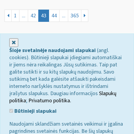
1
...
42
43
44
...
365
Uždaryti
Šioje svetainėje naudojami slapukai
(angl.
cookies). Būtinieji slapukai įdiegiami automatiškai
ir jiems nėra reikalingas Jūsų sutikimas. Taip pat
galite sutikti ir su kitų slapukų naudojimu. Savo
sutikimą bet kada galėsite atšaukti pakeisdami
interneto naršyklės nustatymus ir ištrindami
įrašytus slapukus. Daugiau informacijos
Slapukų
politika
;
Privatumo politika.
Būtinieji slapukai
Naudojami sklandžiam svetainės veikimui ir įgalina
pagrindines svetainės funkcijas. Be šių slapukų