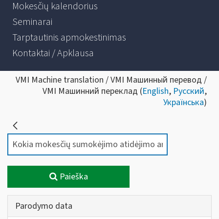
Mokesčių kalendorius
Seminarai
Tarptautinis apmokestinimas
Kontaktai / Apklausa
VMI Machine translation / VMI Машинный перевод /
VMI Машинний переклад (
English
,
Русский
,
Українська
)
Paieška
Parodymo data