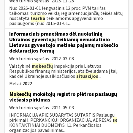
Web turinio sąrašas
2025-11-28
Nuo 2026-01-01 lengvatinis 12 proc. PVM tarifas
taikomas: turizmo veiklą reglamentuojančių teisės aktų
nustatyta
tvarka
teikiamoms apgyvendinimo
paslaugoms (nuo 2015-01-01...
Informacinis pranešimas dėl nuolatinių
Ukrainos gyventojų teikiamų nenuolatinio
Lietuvos gyventojo metinės pajamų mokesčio
deklaracijos formų
Web turinio sąrašas
2022-03-08
Valstybinė
mokesčių
inspekcija prie Lietuvos
Respublikos finansų ministerijos, atsižvelgdama į tai,
kad dėl Ukrainoje susiklosčiusios
situacijos
...
Metai:
2022
Mokesčių
mokėtojų registro plėtros paslaugų
viešasis pirkimas
Web turinio sąrašas
2021-05-03
INFORMACIJA APIE SUDARYTAS SUTARTIS Paslaugų
pirkimai I. PERKANČIOJI ORGANIZACIJA, ADRESAS
IR
KONTAKTINIAI DUOMENYS: I.1. Perkančiosios
organizacijos pavadinimas...