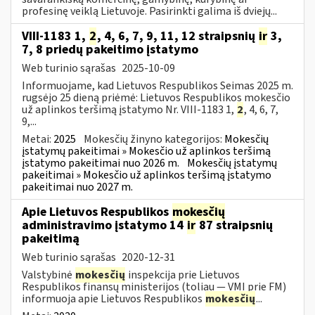
profesinę veiklą Lietuvoje. Pasirinkti galima iš dviejų...
VIII-1183 1,
2
, 4, 6, 7, 9, 11, 12 straipsnių
ir
3,
7, 8 priedų pakeitimo įstatymo
Web turinio sąrašas
2025-10-09
Informuojame, kad Lietuvos Respublikos Seimas 2025 m.
rugsėjo 25 dieną priėmė: Lietuvos Respublikos mokesčio
už aplinkos teršimą įstatymo Nr. VIII-1183 1,
2
, 4, 6, 7,
9,...
Metai:
2025
Mokesčių žinyno kategorijos:
Mokesčių
įstatymų pakeitimai » Mokesčio už aplinkos teršimą
įstatymo pakeitimai nuo 2026 m.
Mokesčių įstatymų
pakeitimai » Mokesčio už aplinkos teršimą įstatymo
pakeitimai nuo 2027 m.
Apie Lietuvos Respublikos
mokesčių
administravimo įstatymo 14
ir
87 straipsnių
pakeitimą
Web turinio sąrašas
2020-12-31
Valstybinė
mokesčių
inspekcija prie Lietuvos
Respublikos finansų ministerijos (toliau — VMI prie FM)
informuoja apie Lietuvos Respublikos
mokesčių
...