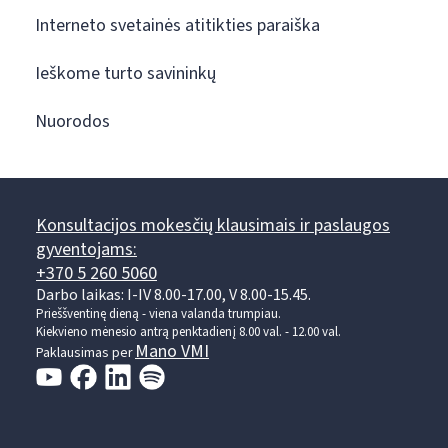
Interneto svetainės atitikties paraiška
Ieškome turto savininkų
Nuorodos
Konsultacijos mokesčių klausimais ir paslaugos
gyventojams:
+370 5 260 5060
Darbo laikas: I-IV 8.00-17.00, V 8.00-15.45.
Prieššventinę dieną - viena valanda trumpiau.
Kiekvieno mėnesio antrą penktadienį 8.00 val. - 12.00 val.
Mano VMI
Paklausimas per