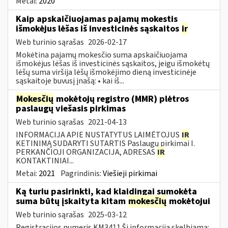
Metai:
2020
Kaip apskaičiuojamas pajamų mokestis
išmokėjus lėšas iš investicinės sąskaitos
ir
Web turinio sąrašas
2026-02-17
Mokėtina pajamų mokesčio suma apskaičiuojama
išmokėjus lėšas iš investicinės sąskaitos, jeigu išmokėtų
lėšų suma viršija lėšų išmokėjimo dieną investicinėje
sąskaitoje buvusį įnašą: • kai iš...
Mokesčių
mokėtojų registro (MMR) plėtros
paslaugų viešasis pirkimas
Web turinio sąrašas
2021-04-13
INFORMACIJA APIE NUSTATYTUS LAIMĖTOJUS
IR
KETINIMĄ SUDARYTI SUTARTIS Paslaugų pirkimai I.
PERKANČIOJI ORGANIZACIJA, ADRESAS
IR
KONTAKTINIAI...
Metai:
2021
Pagrindinis:
Viešieji pirkimai
Ką turiu pasirinkti, kad klaidingai sumokėta
suma būtų įskaityta kitam
mokesčių
mokėtojui
Web turinio sąrašas
2025-03-12
Registracijos numeris KM3411 Ši informacija skelbiama: