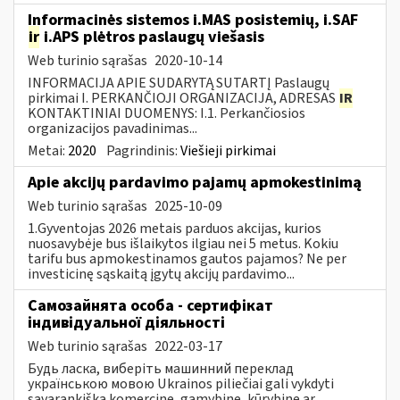
Informacinės sistemos i.MAS posistemių, i.SAF
ir
i.APS plėtros paslaugų viešasis
Web turinio sąrašas
2020-10-14
INFORMACIJA APIE SUDARYTĄ SUTARTĮ Paslaugų
pirkimai I. PERKANČIOJI ORGANIZACIJA, ADRESAS
IR
KONTAKTINIAI DUOMENYS: I.1. Perkančiosios
organizacijos pavadinimas...
Metai:
2020
Pagrindinis:
Viešieji pirkimai
Apie akcijų pardavimo pajamų apmokestinimą
Web turinio sąrašas
2025-10-09
1.Gyventojas 2026 metais parduos akcijas, kurios
nuosavybėje bus išlaikytos ilgiau nei 5 metus. Kokiu
tarifu bus apmokestinamos gautos pajamos? Ne per
investicinę sąskaitą įgytų akcijų pardavimo...
Самозайнята особа - сертифікат
індивідуальної діяльності
Web turinio sąrašas
2022-03-17
Будь ласка, виберіть машинний переклад
українською мовою Ukrainos piliečiai gali vykdyti
savarankišką komercinę, gamybinę, kūrybinę ar