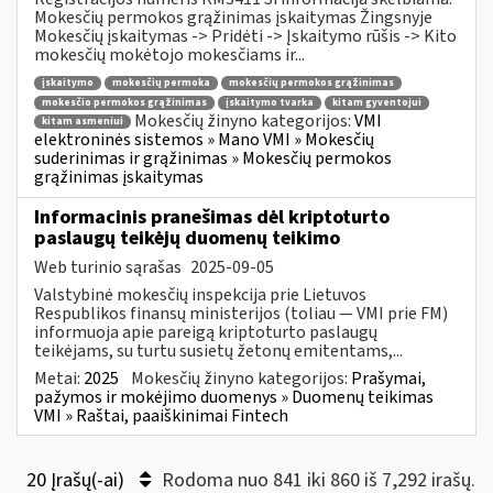
Mokesčių permokos grąžinimas įskaitymas Žingsnyje
Mokesčių įskaitymas -> Pridėti -> Įskaitymo rūšis -> Kito
mokesčių mokėtojo mokesčiams ir...
įskaitymo
mokesčių permoka
mokesčių permokos grąžinimas
mokesčio permokos grąžinimas
įskaitymo tvarka
kitam gyventojui
Mokesčių žinyno kategorijos:
VMI
kitam asmeniui
elektroninės sistemos » Mano VMI » Mokesčių
suderinimas ir grąžinimas » Mokesčių permokos
grąžinimas įskaitymas
Informacinis pranešimas dėl kriptoturto
paslaugų teikėjų duomenų teikimo
Web turinio sąrašas
2025-09-05
Valstybinė mokesčių inspekcija prie Lietuvos
Respublikos finansų ministerijos (toliau — VMI prie FM)
informuoja apie pareigą kriptoturto paslaugų
teikėjams, su turtu susietų žetonų emitentams,...
Metai:
2025
Mokesčių žinyno kategorijos:
Prašymai,
pažymos ir mokėjimo duomenys » Duomenų teikimas
VMI » Raštai, paaiškinimai Fintech
20 Įrašų(-ai)
Rodoma nuo 841 iki 860 iš 7,292 irašų.