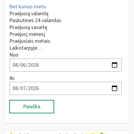
Bet kuriuo metu
Praėjusią valandą
Paskutines 24 valandas
Praėjusią savaitę
Praėjusį mėnesį
Praėjusiais metais
Laikotarpyje…
Nuo
Iki
Paieška