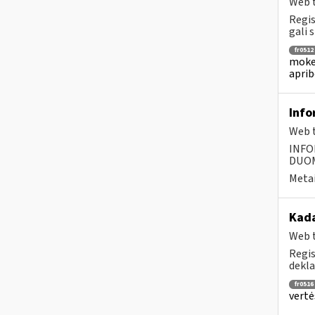
Web t
Regis
gali s
fr0512
mokes
aprib
Info
Web t
INFO
DUOME
Metai
Kada
Web t
Regis
dekla
fr0516
vertė