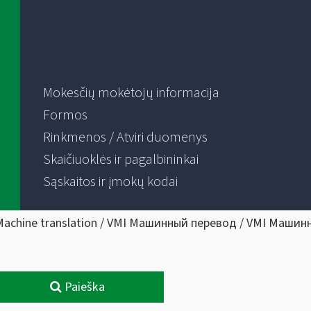
Mokesčių mokėtojų informacija
Formos
Rinkmenos / Atviri duomenys
Skaičiuoklės ir pagalbininkai
Sąskaitos ir įmokų kodai
Machine translation / VMI Машинный перевод / VMI Машин
Paieška