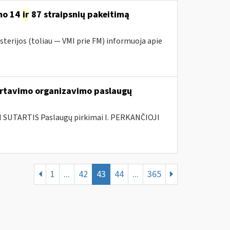
mo 14
ir
87 straipsnių pakeitimą
sterijos (toliau — VMI prie FM) informuoja apie
rtavimo organizavimo paslaugų
SUTARTIS Paslaugų pirkimai I. PERKANČIOJI
1
...
42
43
44
...
365