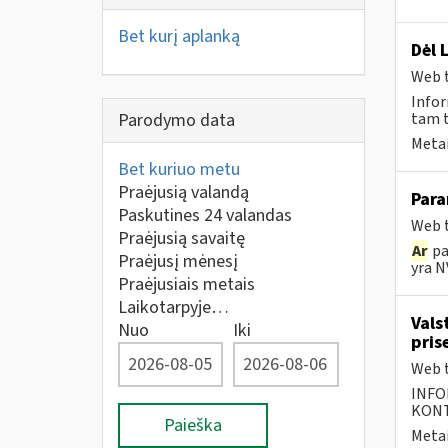
Bet kurį aplanką
Dėl 
Web t
Infor
Parodymo data
tam t
Metai
Bet kuriuo metu
Praėjusią valandą
Para
Paskutines 24 valandas
Web t
Praėjusią savaitę
Ar
pa
Praėjusį mėnesį
yra N
Praėjusiais metais
Laikotarpyje…
Vals
Nuo
Iki
pris
Web t
INFO
KONTA
Paieška
Metai