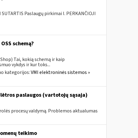
SUTARTIS Paslaugų pirkimai I. PERKANČIOJI
ą OSS schemą?
Shop) Tai, kokią schemą ir kaip
uo vykdys ir kur toks...
o kategorijos:
VMI elektroninės sistemos »
lėtros paslaugos (vartotojų sąsaja)
ntrolės procesų valdymą. Problemos aktualumas
duomenų teikimo