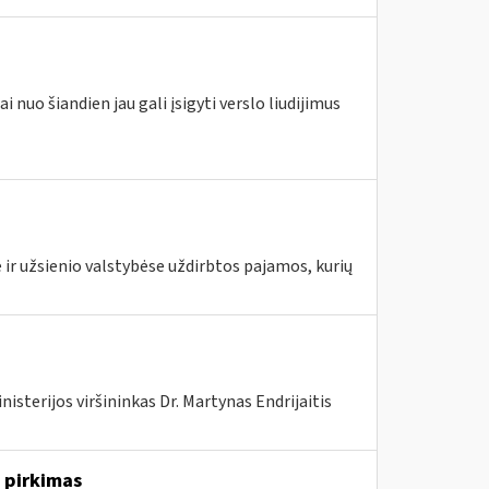
 nuo šiandien jau gali įsigyti verslo liudijimus
 ir užsienio valstybėse uždirbtos pajamos, kurių
isterijos viršininkas Dr. Martynas Endrijaitis
 pirkimas