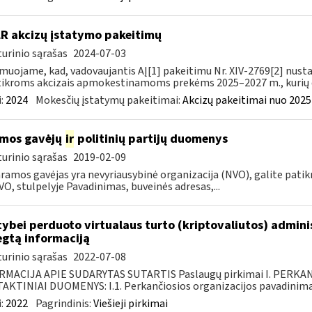
LR akcizų įstatymo pakeitimų
urinio sąrašas
2024-07-03
muojame, kad, vadovaujantis AĮ[1] pakeitimu Nr. XIV-2769[2] nusta
ikroms akcizais apmokestinamoms prekėms 2025–2027 m., kurių da
:
2024
Mokesčių įstatymų pakeitimai:
Akcizų pakeitimai nuo 2025
mos gavėjų
ir
politinių partijų duomenys
urinio sąrašas
2019-02-09
ramos gavėjas yra nevyriausybinė organizacija (NVO), galite patikri
VO, stulpelyje Pavadinimas, buveinės adresas,...
tybei perduoto virtualaus turto (kriptovaliutos) admin
egtą informaciją
urinio sąrašas
2022-07-08
RMACIJA APIE SUDARYTAS SUTARTIS Paslaugų pirkimai I. PERK
KTINIAI DUOMENYS: I.1. Perkančiosios organizacijos pavadinimas
:
2022
Pagrindinis:
Viešieji pirkimai