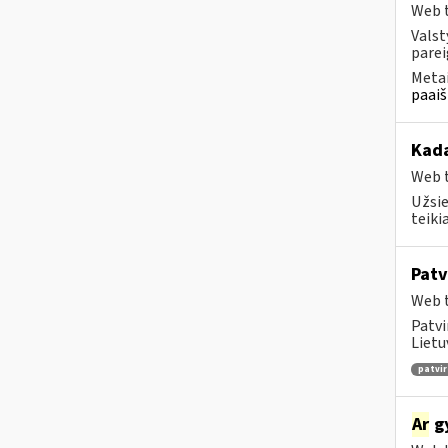
Web t
Valst
parei
Metai
paaiš
Kada
Web t
Užsie
teiki
Patv
Web t
Patvi
Lietu
patvir
Ar
gy