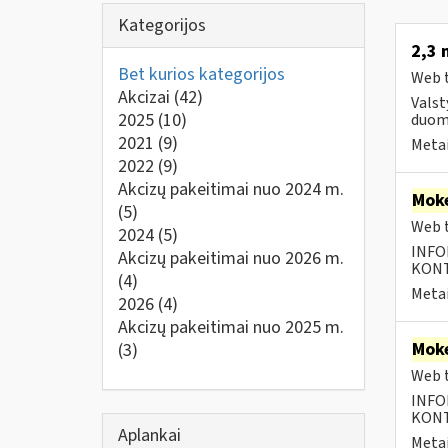
Kategorijos
2,3 
Bet kurios kategorijos
Web t
Akcizai
(42)
Valst
2025
(10)
duom
2021
(9)
Metai
2022
(9)
Akcizų pakeitimai nuo 2024 m.
Moke
(5)
Web t
2024
(5)
INFO
Akcizų pakeitimai nuo 2026 m.
KONTA
(4)
Metai
2026
(4)
Akcizų pakeitimai nuo 2025 m.
Moke
(3)
Web t
INFO
KONTA
Aplankai
Metai