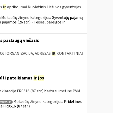
os
ir
apribojimai Nuolatinis Lietuvos gyventojas
Mokesčių žinyno kategorijos:
Gyventojų pajamų
 pajamos (26 str.) » Teisės, pareigos ir
s paslaugų viešasis
IOJI ORGANIZACIJA, ADRESAS
IR
KONTAKTINIAI
būti pateikiamas
ir
jos
klaracija FR0516 (87 str.) Kartu su metine PVM
Mokesčių žinyno kategorijos:
Pridėtinės
vmį 87 str
a FR0516 (87 str.)