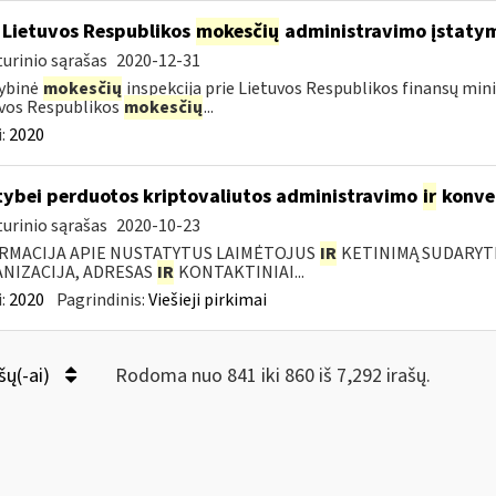
 Lietuvos Respublikos
mokesčių
administravimo įstaty
urinio sąrašas
2020-12-31
ybinė
mokesčių
inspekcija prie Lietuvos Respublikos finansų mini
vos Respublikos
mokesčių
...
:
2020
tybei perduotos kriptovaliutos administravimo
ir
konve
urinio sąrašas
2020-10-23
RMACIJA APIE NUSTATYTUS LAIMĖTOJUS
IR
KETINIMĄ SUDARYTI 
NIZACIJA, ADRESAS
IR
KONTAKTINIAI...
:
2020
Pagrindinis:
Viešieji pirkimai
šų(-ai)
Rodoma nuo 841 iki 860 iš 7,292 irašų.