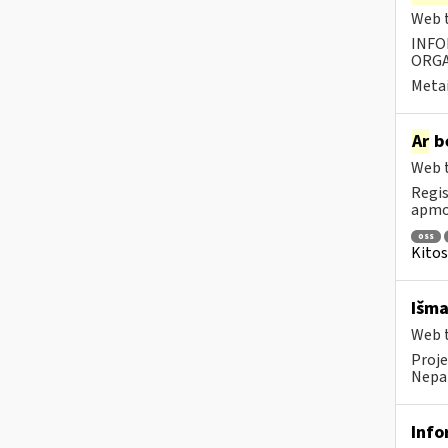
Web t
INFO
ORGA
Metai
Ar
be
Web t
Regis
apmok
oss
Kitos
Išma
Web t
Proje
Nepai
Info