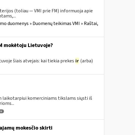
erijos (toliau — VMI prie FM) informuoja apie
tams,...
imo duomenys » Duomenų teikimas VMI » Raštai,
M mokėtoju Lietuvoje?
je šiais atvejais: kai tiekia prekes
ir
(arba)
 laikotarpiui komerciniams tikslams siųsti iš
ioms...
as
pajamų mokesčio skirti