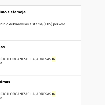
vimo sistemoje
roninio deklaravimo sistemą (EDS) perkėlė
mas
ANČIOJI ORGANIZACIJA, ADRESAS
IR
...
rkimas
ANČIOJI ORGANIZACIJA, ADRESAS
IR
...