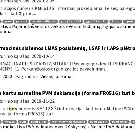
urinio sąrašas
2024-02-05
tracijos numeris KM0610 Ši informacija skelbiama: Teisės, pareig
kirti iki 1,
2
proc....
gpm
parama
verslo liudijimas
gpmį 2 str 22 d
gpmį 34 str 2 d
2 proc
1 proc
tis » Pajamos iš verslo/ veiklos » Verslo liudijimą įsigijusio asmens
ojimai
rmacinės sistemos i.MAS posistemių, i.SAF
ir
i.APS plėtro
urinio sąrašas
2020-10-14
RMACIJA APIE SUDARYTĄ SUTARTĮ Paslaugų pirkimai I. PERKANČ
NYS: I.1. Perkančiosios organizacijos pavadinimas...
:
2020
Pagrindinis:
Viešieji pirkimai
 kartu su metine PVM deklaracija (forma FR0516) turi 
urinio sąrašas
2018-11-22
traci
jos
numeris KM112
2
Ši informacija skelbiama: Metinė PVM de
racija (forma FR0516) turi...
fr0516a
pvm
pvmį 67 str
metinė pvm deklaracija
pvmį 128 str
pvmį 70 str
p
s mokestis » PVM deklaravimas (IX skyrius) » Metinė PVM deklaracij