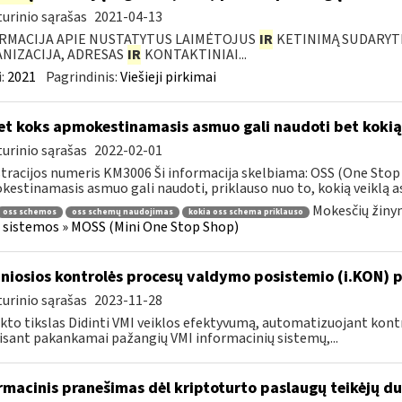
urinio sąrašas
2021-04-13
RMACIJA APIE NUSTATYTUS LAIMĖTOJUS
IR
KETINIMĄ SUDARYTI 
NIZACIJA, ADRESAS
IR
KONTAKTINIAI...
:
2021
Pagrindinis:
Viešieji pirkimai
t koks apmokestinamasis asmuo gali naudoti bet koki
urinio sąrašas
2022-02-01
tracijos numeris KM3006 Ši informacija skelbiama: OSS (One Stop 
estinamasis asmuo gali naudoti, priklauso nuo to, kokią veiklą asm
Mokesčių žinyn
oss schemos
oss schemų naudojimas
kokia oss schema priklauso
 sistemos » MOSS (Mini One Stop Shop)
niosios kontrolės procesų valdymo posistemio (i.KON) p
urinio sąrašas
2023-11-28
kto tikslas Didinti VMI veiklos efektyvumą, automatizuojant ko
sant pakankamai pažangių VMI informacinių sistemų,...
rmacinis pranešimas dėl kriptoturto paslaugų teikėjų 