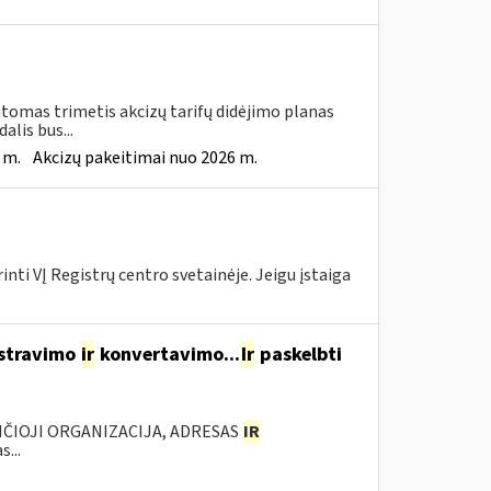
tomas trimetis akcizų tarifų didėjimo planas
lis bus...
 m.
Akcizų pakeitimai nuo 2026 m.
nti VĮ Registrų centro svetainėje. Jeigu įstaiga
istravimo
ir
konvertavimo...
Ir
paskelbti
ANČIOJI ORGANIZACIJA, ADRESAS
IR
...