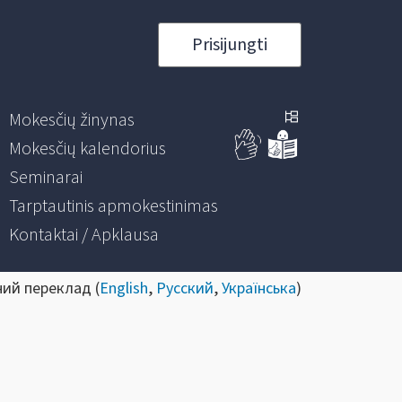
Prisijungti
Mokesčių žinynas
Mokesčių kalendorius
Seminarai
Tarptautinis apmokestinimas
Kontaktai / Apklausa
ний переклад (
English
,
Русский
,
Українська
)