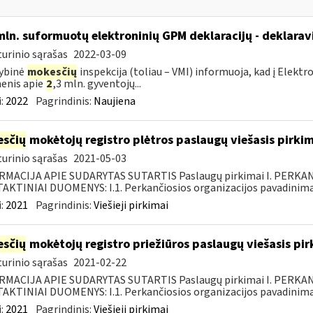
mln. suformuotų elektroninių GPM deklaracijų - deklara
urinio sąrašas
2022-03-09
ybinė
mokesčių
inspekcija (toliau – VMI) informuoja, kad į Elekt
enis apie
2
,3 mln. gyventojų...
:
2022
Pagrindinis:
Naujiena
sčių
mokėtojų registro plėtros paslaugų viešasis pirki
urinio sąrašas
2021-05-03
RMACIJA APIE SUDARYTAS SUTARTIS Paslaugų pirkimai I. PERK
KTINIAI DUOMENYS: I.1. Perkančiosios organizacijos pavadinimas
:
2021
Pagrindinis:
Viešieji pirkimai
sčių
mokėtojų registro priežiūros paslaugų viešasis pi
urinio sąrašas
2021-02-22
RMACIJA APIE SUDARYTAS SUTARTIS Paslaugų pirkimai I. PERK
KTINIAI DUOMENYS: I.1. Perkančiosios organizacijos pavadinimas
:
2021
Pagrindinis:
Viešieji pirkimai