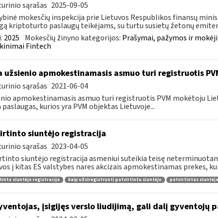
urinio sąrašas
2025-09-05
ybinė mokesčių inspekcija prie Lietuvos Respublikos finansų minist
gą kriptoturto paslaugų teikėjams, su turtu susietų žetonų emiten
:
2025
Mokesčių žinyno kategorijos:
Prašymai, pažymos ir mokėj
kinimai Fintech
 užsienio apmokestinamasis asmuo turi registruotis PV
urinio sąrašas
2021-06-04
nio apmokestinamasis asmuo turi registruotis PVM mokėtoju Lietuvo
a paslaugas, kurios yra PVM objektas Lietuvoje...
irtinto siuntėjo registracija
urinio sąrašas
2023-04-05
rtinto siuntėjo registracija asmeniui suteikia teisę neterminuotam
vos į kitas ES valstybes nares akcizais apmokestinamas prekes, kur
tinto siuntėjo registracija
kaip užsiregistruoti patvirtintu siuntėju
patvirtintas siuntėj
ventojas, įsigijęs verslo liudijimą, gali dalį gyventojų 