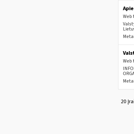
Apie
Web t
Valst
Lietu
Metai
Vals
Web t
INFO
ORGA
Metai
20 Įra