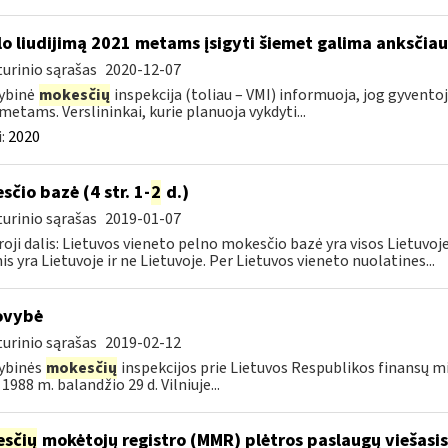
lo liudijimą 2021 metams įsigyti šiemet galima anksčiau
urinio sąrašas
2020-12-07
ybinė
mokesčių
inspekcija (toliau – VMI) informuoja, jog gyventojai
metams. Verslininkai, kurie planuoja vykdyti...
:
2020
sčio bazė (4 str. 1-
2
d.)
urinio sąrašas
2019-01-07
oji dalis: Lietuvos vieneto pelno mokesčio bazė yra visos Lietuvoje
nis yra Lietuvoje ir ne Lietuvoje. Per Lietuvos vieneto nuolatines...
ovybė
urinio sąrašas
2019-02-12
ybinės
mokesčių
inspekcijos prie Lietuvos Respublikos finansų min
1988 m. balandžio 29 d. Vilniuje...
sčių
mokėtojų registro (MMR) plėtros paslaugų viešasis