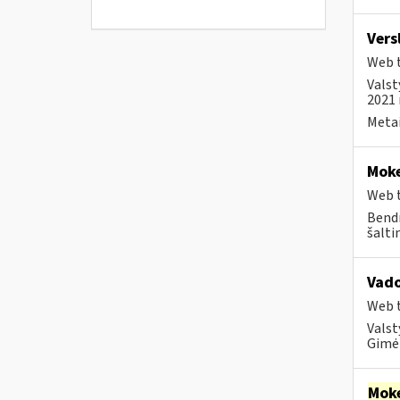
Vers
Web t
Valst
2021 
Metai
Moke
Web t
Bendr
šalti
Vad
Web t
Valst
Gimė 
Moke