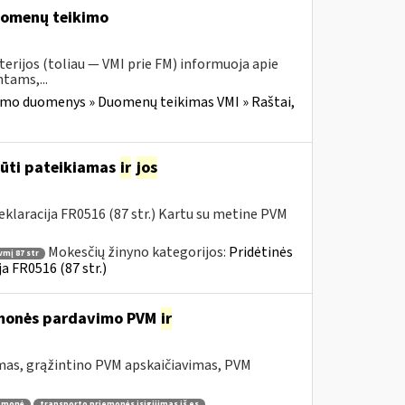
duomenų teikimo
erijos (toliau — VMI prie FM) informuoja apie
tams,...
imo duomenys » Duomenų teikimas VMI » Raštai,
būti pateikiamas
ir
jos
klaracija FR0516 (87 str.) Kartu su metine PVM
Mokesčių žinyno kategorijos:
Pridėtinės
vmį 87 str
a FR0516 (87 str.)
iemonės pardavimo PVM
ir
mas, grąžintino PVM apskaičiavimas, PVM
iemonė
transporto priemonės įsigijimas iš es