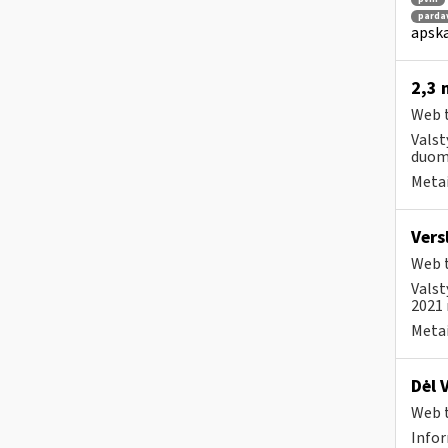
parda
apska
2,3 
Web t
Valst
duom
Metai
Vers
Web t
Valst
2021 
Metai
Dėl 
Web t
Infor