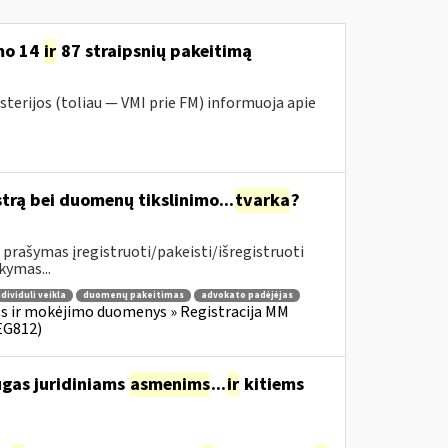
mo 14
ir
87 straipsnių pakeitimą
sterijos (toliau — VMI prie FM) informuoja apie
trą bei duomenų tikslinimo...
tvarka
?
prašymas įregistruoti/pakeisti/išregistruoti
kymas...
ndividuli veikla
duomenų pakeitimas
advokato padėjėjas
s ir mokėjimo duomenys » Registracija MM
EG812)
augas juridiniams
asmenims
...
ir
kitiems