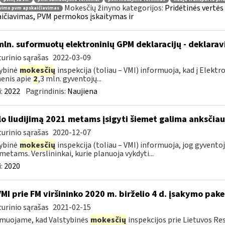
Mokesčių žinyno kategorijos:
Pridėtinės vertė
vimo pvm apskaičiavimas
ičiavimas, PVM permokos įskaitymas ir
mln. suformuotų elektroninių GPM deklaracijų - deklara
urinio sąrašas
2022-03-09
ybinė
mokesčių
inspekcija (toliau – VMI) informuoja, kad į Elekt
enis apie
2
,3 mln. gyventojų...
:
2022
Pagrindinis:
Naujiena
lo liudijimą 2021 metams įsigyti šiemet galima anksčiau
urinio sąrašas
2020-12-07
ybinė
mokesčių
inspekcija (toliau – VMI) informuoja, jog gyventojai
metams. Verslininkai, kurie planuoja vykdyti...
:
2020
VMI prie FM viršininko 2020 m. birželio 4 d. įsakymo pak
urinio sąrašas
2021-02-15
muojame, kad Valstybinės
mokesčių
inspekcijos prie Lietuvos Re