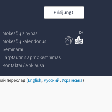
Prisijungti
Mokesčių žinynas
Mokesčių kalendorius
Seminarai
Tarptautinis apmokestinimas
Kontaktai / Apklausa
ний переклад (
English
,
Русский
,
Українська
)