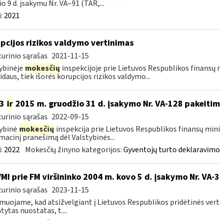
io 9 d. įsakymu Nr. VA–91 (TAR,...
:
2021
pcijos rizikos valdymo vertinimas
urinio sąrašas
2021-11-15
ybinėje
mokesčių
inspekcijoje prie Lietuvos Respublikos finansų m
vidaus, tiek išorės korupcijos rizikos valdymo...
13
ir
2015 m. gruodžio 31 d. įsakymo Nr. VA-128 pakeiti
urinio sąrašas
2022-09-15
ybinė
mokesčių
inspekcija prie Lietuvos Respublikos finansų mini
macinį pranešimą dėl Valstybinės...
:
2022
Mokesčių žinyno kategorijos:
Gyventojų turto deklaravimo
VMI prie FM viršininko 2004 m. kovo 5 d. įsakymo Nr. VA-
urinio sąrašas
2023-11-15
muojame, kad atsižvelgiant į Lietuvos Respublikos pridėtinės ver
tytas nuostatas, t....