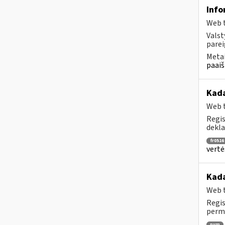
Info
Web t
Valst
parei
Metai
paaiš
Kada
Web t
Regis
dekla
fr0516
vertė
Kada
Web t
Regis
perm
pvm