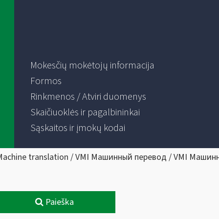
Mokesčių mokėtojų informacija
Formos
Rinkmenos / Atviri duomenys
Skaičiuoklės ir pagalbininkai
Sąskaitos ir įmokų kodai
Machine translation / VMI Машинный перевод / VMI Машин
Paieška