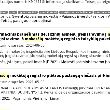
tracijos numeris KM0611 Ši informacija skelbiama: Teisės, pareig
jimai
gpm
gpmį 2 str 22 d
gpmį 10 str 2 d
prekybos verslo liudijimas
gamybos vers
orijos:
Gyventojų pajamų mokestis » Pajamos iš verslo/ veiklos » V
 » Teisės, pareigos ir apribojimai
rmacinis pranešimas dėl fizinių asmenų įregistravimo į
m
gistravimo iš
mokesčių
mokėtojų registro taisyklių pake
urinio sąrašas
2024-08-05
ybinė mokesčių inspekcija prie Lietuvos Respublikos finansų minist
ų įregistravimo į Mokesčių mokėtojų registrą / išregistravimo iš M
čių įstatymų pakeitimai:
MĮP 2021 » Mokesčių administravimo įs
sčių
mokėtojų registro plėtros paslaugų viešasis pirki
urinio sąrašas
2021-05-03
RMACIJA APIE SUDARYTAS SUTARTIS Paslaugų pirkimai I. PERK
KTINIAI DUOMENYS: I.1. Perkančiosios organizacijos pavadinimas
:
2021
Pagrindinis:
Viešieji pirkimai