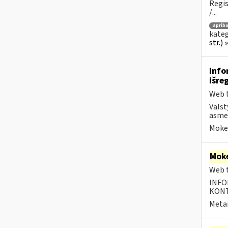
Regis
/...
apribo
kateg
str.)
Info
išre
Web t
Valst
asmen
Mokes
Moke
Web t
INFO
KONTA
Metai