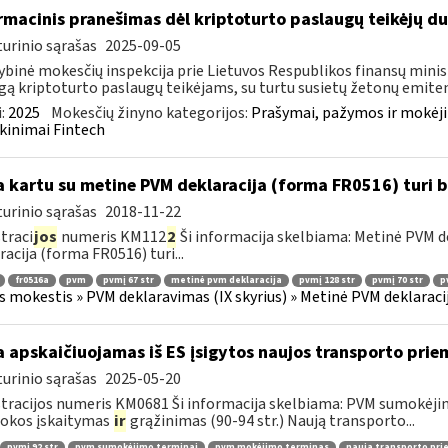
rmacinis pranešimas dėl kriptoturto paslaugų teikėjų 
urinio sąrašas
2025-09-05
ybinė mokesčių inspekcija prie Lietuvos Respublikos finansų minist
gą kriptoturto paslaugų teikėjams, su turtu susietų žetonų emiten
:
2025
Mokesčių žinyno kategorijos:
Prašymai, pažymos ir mokėj
kinimai Fintech
 kartu su metine PVM deklaracija (forma FR0516) turi 
urinio sąrašas
2018-11-22
traci
jos
numeris KM112
2
Ši informacija skelbiama: Metinė PVM de
racija (forma FR0516) turi...
fr0516a
pvm
pvmį 67 str
metinė pvm deklaracija
pvmį 128 str
pvmį 70 str
p
s mokestis » PVM deklaravimas (IX skyrius) » Metinė PVM deklaracij
 apskaičiuojamas iš ES įsigytos naujos transporto pr
urinio sąrašas
2025-05-20
tracijos numeris KM0681 Ši informacija skelbiama: PVM sumokėji
okos įskaitymas
ir
grąžinimas (90-94 str.) Naują transporto...
pvmį 92 str
pvm sumokėjimo terminai
pvm mokėjimo terminas
nauja transporto pr