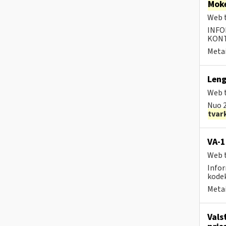
Moke
Web t
INFO
KONTA
Metai
Leng
Web t
Nuo 2
tvar
VA-1
Web t
Infor
kodek
Metai
Vals