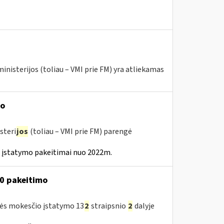
inisterijos (toliau – VMI prie FM) yra atliekamas
mo
steri
jos
(toliau – VMI prie FM) parengė
 įstatymo pakeitimai nuo 2022m.
30 pakeitimo
tės mokesčio įstatymo 13
2
straipsnio
2
dalyje