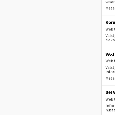
vasar
Metai
Koru
Web t
Valst
tiek 
VA-
Web t
Valst
infor
Metai
Dėl 
Web t
Infor
nusta