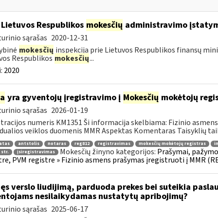
 Lietuvos Respublikos
mokesčių
administravimo įstaty
urinio sąrašas
2020-12-31
ybinė
mokesčių
inspekcija prie Lietuvos Respublikos finansų mini
vos Respublikos
mokesčių
...
:
2020
ia
yra gyventojų įregistravimo į
Mokesčių
mokėtojų regis
urinio sąrašas
2026-01-19
tracijos numeris KM1351 Ši informacija skelbiama: Fizinio asmens 
idualios veiklos duomenis MMR Aspektas Komentaras Taisyklių tai
atas
antstolis
notaras
reg812
registravimas
mokesčių mokėtojų registras
i
Mokesčių žinyno kategorijos:
Prašymai, pažymo
 str.
įsiregistravimas
tre, PVM registre » Fizinio asmens prašymas įregistruoti į MMR (R
ijęs verslo liudijimą, parduoda prekes bei suteikia pasl
ntojams nesilaikydamas nustatytų apribojimų?
urinio sąrašas
2025-06-17