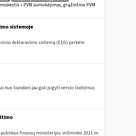
s mokestis » PVM sumokėjimas, grąžintino PVM
vimo sistemoje
roninio deklaravimo sistemą (EDS) perkėlė
 nuo šiandien jau gali įsigyti verslo liudijimus
eitimo
spublikos finansų ministerijos viršininko 2021 m.