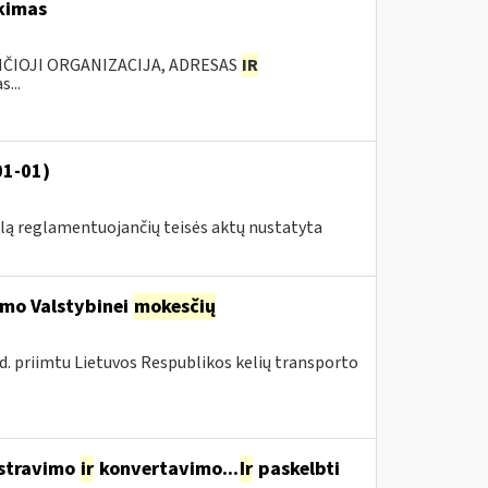
rkimas
ANČIOJI ORGANIZACIJA, ADRESAS
IR
...
01-01)
klą reglamentuojančių teisės aktų nustatyta
imo Valstybinei
mokesčių
d. priimtu Lietuvos Respublikos kelių transporto
istravimo
ir
konvertavimo...
Ir
paskelbti