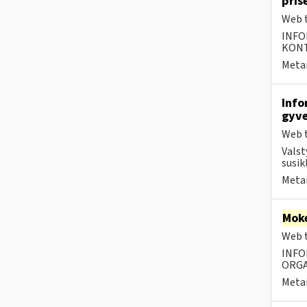
pris
Web t
INFO
KONTA
Metai
Info
gyve
Web t
Valst
susik
Metai
Moke
Web t
INFO
ORGA
Metai