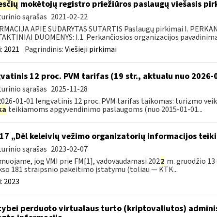
sčių
mokėtojų registro priežiūros paslaugų viešasis pi
urinio sąrašas
2021-02-22
RMACIJA APIE SUDARYTAS SUTARTIS Paslaugų pirkimai I. PERK
KTINIAI DUOMENYS: I.1. Perkančiosios organizacijos pavadinimas
:
2021
Pagrindinis:
Viešieji pirkimai
vatinis 12 proc. PVM tarifas (19 str., aktualu nuo 2026-
urinio sąrašas
2025-11-28
026-01-01 lengvatinis 12 proc. PVM tarifas taikomas: turizmo vei
ka
teikiamoms apgyvendinimo paslaugoms (nuo 2015-01-01...
17 „Dėl keleivių vežimo organizatorių informacijos teik
urinio sąrašas
2023-02-07
muojame, jog VMI prie FM[1], vadovaudamasi 202
2
m. gruodžio 13 
so 181 straipsnio pakeitimo įstatymu (toliau — KTK...
:
2023
tybei perduoto virtualaus turto (kriptovaliutos) admin