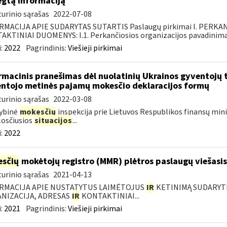
egtą informaciją
urinio sąrašas
2022-07-08
RMACIJA APIE SUDARYTAS SUTARTIS Paslaugų pirkimai I. PERK
KTINIAI DUOMENYS: I.1. Perkančiosios organizacijos pavadinimas
:
2022
Pagrindinis:
Viešieji pirkimai
rmacinis pranešimas dėl nuolatinių Ukrainos gyventojų 
ntojo metinės pajamų mokesčio deklaracijos formų
urinio sąrašas
2022-03-08
ybinė
mokesčių
inspekcija prie Lietuvos Respublikos finansų minis
losčiusios
situacijos
...
:
2022
sčių
mokėtojų registro (MMR) plėtros paslaugų viešasis
urinio sąrašas
2021-04-13
RMACIJA APIE NUSTATYTUS LAIMĖTOJUS
IR
KETINIMĄ SUDARYTI 
NIZACIJA, ADRESAS
IR
KONTAKTINIAI...
:
2021
Pagrindinis:
Viešieji pirkimai