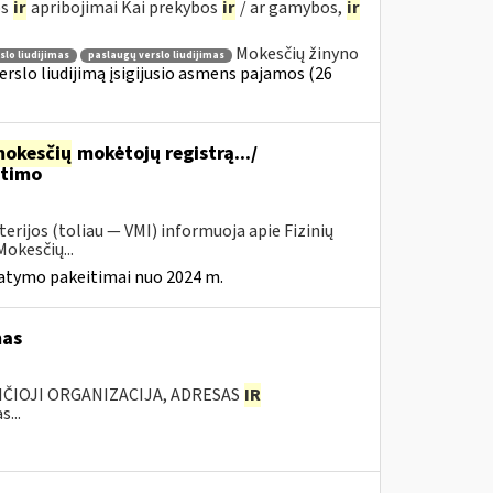
os
ir
apribojimai Kai prekybos
ir
/ ar gamybos,
ir
Mokesčių žinyno
lo liudijimas
paslaugų verslo liudijimas
erslo liudijimą įsigijusio asmens pajamos (26
okesčių
mokėtojų registrą.../
itimo
erijos (toliau — VMI) informuoja apie Fizinių
okesčių...
tatymo pakeitimai nuo 2024 m.
mas
ANČIOJI ORGANIZACIJA, ADRESAS
IR
...