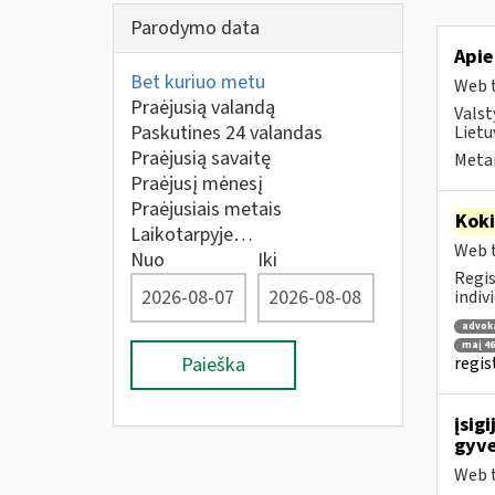
Parodymo data
Apie
Bet kuriuo metu
Web t
Praėjusią valandą
Valst
Paskutines 24 valandas
Lietu
Praėjusią savaitę
Metai
Praėjusį mėnesį
Praėjusiais metais
Kok
Laikotarpyje…
Web t
Nuo
Iki
Regis
indiv
advok
maį 46
Paieška
regis
įsig
gyve
Web t