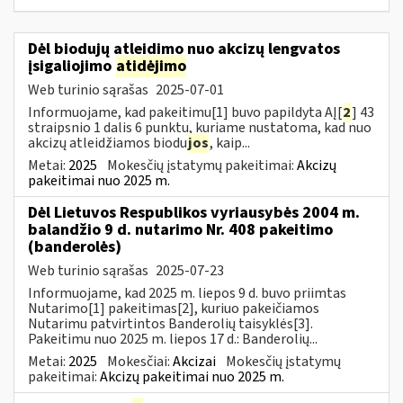
Dėl biodujų atleidimo nuo akcizų lengvatos
įsigaliojimo
atidėjimo
Web turinio sąrašas
2025-07-01
Informuojame, kad pakeitimu[1] buvo papildyta AĮ[
2
] 43
straipsnio 1 dalis 6 punktu, kuriame nustatoma, kad nuo
akcizų atleidžiamos biodu
jos
, kaip...
Metai:
2025
Mokesčių įstatymų pakeitimai:
Akcizų
pakeitimai nuo 2025 m.
Dėl Lietuvos Respublikos vyriausybės 2004 m.
balandžio 9 d. nutarimo Nr. 408 pakeitimo
(banderolės)
Web turinio sąrašas
2025-07-23
Informuojame, kad 2025 m. liepos 9 d. buvo priimtas
Nutarimo[1] pakeitimas[2], kuriuo pakeičiamos
Nutarimu patvirtintos Banderolių taisyklės[3].
Pakeitimu nuo 2025 m. liepos 17 d.: Banderolių...
Metai:
2025
Mokesčiai:
Akcizai
Mokesčių įstatymų
pakeitimai:
Akcizų pakeitimai nuo 2025 m.