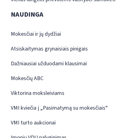
NAUDINGA
Mokesčiai ir jų dydžiai
Atsiskaitymas grynaisiais pinigais
Dažniausiai užduodami klausimai
Mokesčių ABC
Viktorina moksleiviams
VMI kviečia į „Pasimatymą su mokesčiais“
VMI turto aukcionai
Įmonių VDU palyginimas