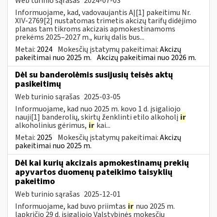
Web turinio sąrašas
2024-07-03
Informuojame, kad, vadovaujantis AĮ[1] pakeitimu Nr.
XIV-2769[2] nustatomas trimetis akcizų tarifų didėjimo
planas tam tikroms akcizais apmokestinamoms
prekėms 2025–2027 m., kurių dalis bus...
Metai:
2024
Mokesčių įstatymų pakeitimai:
Akcizų
pakeitimai nuo 2025 m.
Akcizų pakeitimai nuo 2026 m.
Dėl su banderolėmis susijusių teisės aktų
pasikeitimų
Web turinio sąrašas
2025-03-05
Informuojame, kad nuo 2025 m. kovo 1 d. įsigaliojo
nauji[1] banderolių, skirtų ženklinti etilo alkoholį
ir
alkoholinius gėrimus,
ir
kai...
Metai:
2025
Mokesčių įstatymų pakeitimai:
Akcizų
pakeitimai nuo 2025 m.
Dėl kai kurių akcizais apmokestinamų prekių
apyvartos duomenų pateikimo taisyklių
pakeitimo
Web turinio sąrašas
2025-12-01
Informuojame, kad buvo priimtas
ir
nuo 2025 m.
lapkričio 29 d. įsigaliojo Valstybinės mokesčių