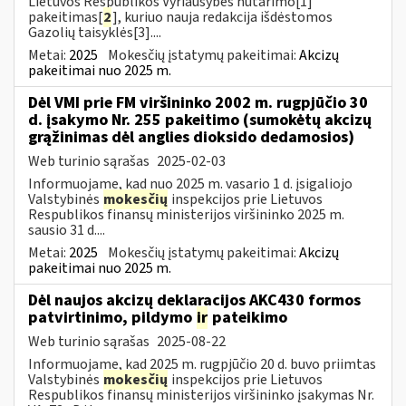
Lietuvos Respublikos Vyriausybės nutarimo[1]
pakeitimas[
2
], kuriuo nauja redakcija išdėstomos
Gazolių taisyklės[3]....
Metai:
2025
Mokesčių įstatymų pakeitimai:
Akcizų
pakeitimai nuo 2025 m.
Dėl VMI prie FM viršininko 2002 m. rugpjūčio 30
d. įsakymo Nr. 255 pakeitimo (sumokėtų akcizų
grąžinimas dėl anglies dioksido dedamosios)
Web turinio sąrašas
2025-02-03
Informuojame, kad nuo 2025 m. vasario 1 d. įsigaliojo
Valstybinės
mokesčių
inspekcijos prie Lietuvos
Respublikos finansų ministerijos viršininko 2025 m.
sausio 31 d....
Metai:
2025
Mokesčių įstatymų pakeitimai:
Akcizų
pakeitimai nuo 2025 m.
Dėl naujos akcizų deklaracijos AKC430 formos
patvirtinimo, pildymo
ir
pateikimo
Web turinio sąrašas
2025-08-22
Informuojame, kad 2025 m. rugpjūčio 20 d. buvo priimtas
Valstybinės
mokesčių
inspekcijos prie Lietuvos
Respublikos finansų ministerijos viršininko įsakymas Nr.