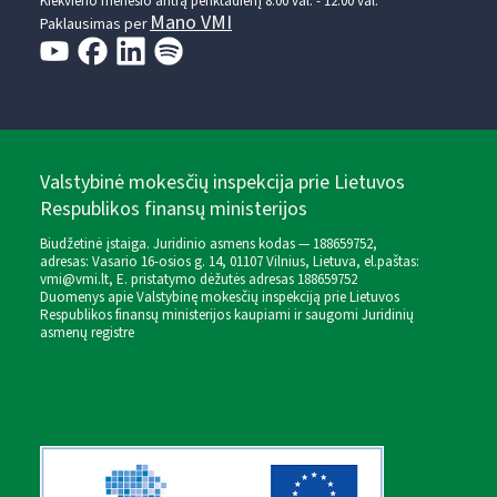
Kiekvieno mėnesio antrą penktadienį 8.00 val. - 12.00 val.
Mano VMI
Paklausimas per
Valstybinė mokesčių inspekcija prie Lietuvos
Respublikos finansų ministerijos
Biudžetinė įstaiga. Juridinio asmens kodas — 188659752,
adresas: Vasario 16-osios g. 14, 01107 Vilnius, Lietuva, el.paštas:
vmi@vmi.lt
, E. pristatymo dėžutės adresas 188659752
Duomenys apie Valstybinę mokesčių inspekciją prie Lietuvos
Respublikos finansų ministerijos kaupiami ir saugomi Juridinių
asmenų registre