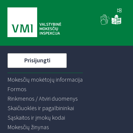
Prisijungti
Mokesčių mokėtojų informacija
Formos
Rinkmenos / Atviri duomenys
Skaičiuoklės ir pagalbininkai
Sąskaitos ir įmokų kodai
Mokesčių žinynas