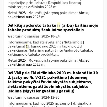
inspekcijos prie Lietuvos Respublikos finansų
ministerijos viršininko 2025 m....
Metai:
2025
Mokesčių įstatymų pakeitimai:
Akcizų
pakeitimai nuo 2025 m.
Dėl kitų apdoroto tabako
ir
(arba) kaitinamojo
tabako produktų ženklinimo specialiais
Web turinio sąrašas
2025-10-24
Informuojame, kad atsižvelgiant į Nutarimo[1]
pakeitimą[
2
], kuriuo nuo 2025 m. lapkričio 1 d.
pakeičiamas Nutarimu patvirtintų Apdoroto tabako,
kaitinamojo tabako produktų,...
Metai:
2025
Mokesčių įstatymų pakeitimai:
Akcizų
pakeitimai nuo 2025 m.
Dėl VMI prie FM viršininko 2003 m. balandžio 30
d. įsakymo Nr. V-131 pakeitimo (duomenų
teikimo pokyčiai žuvininkystės subjektams,
siekiantiems gauti žuvininkystės subjekto
leidimą įsigyti lengvatinių gazolių)
Web turinio sąrašas
2024-12-30
Informuojame, kad nuo 2025 m. sausio 1 d. įsigalioja