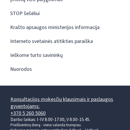
STOP šešėliui
Krašto apsaugos ministerijos informacija
Interneto svetainės atitikties paraiška
Ieškome turto savininkų
Nuorodos
Konsultacijos mokesčių klausimais ir paslaugos
gyventojams:
+370 5 260 5060
Darbo laikas: I-IV 8.00-17.00, V 8.00-15.45.
Prieššventinę dieną - viena valanda trumpiau.