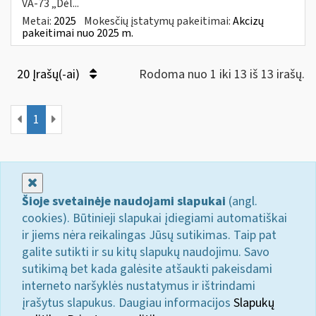
VA-73 „Dėl...
Metai:
2025
Mokesčių įstatymų pakeitimai:
Akcizų
pakeitimai nuo 2025 m.
20 Įrašų(-ai)
Rodoma nuo 1 iki 13 iš 13 irašų.
1
Uždaryti
Šioje svetainėje naudojami slapukai
(angl.
cookies). Būtinieji slapukai įdiegiami automatiškai
ir jiems nėra reikalingas Jūsų sutikimas. Taip pat
galite sutikti ir su kitų slapukų naudojimu. Savo
sutikimą bet kada galėsite atšaukti pakeisdami
interneto naršyklės nustatymus ir ištrindami
įrašytus slapukus. Daugiau informacijos
Slapukų