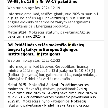
VA-99, Nr. 156
ir
Nr. VA-17 pakeitimo
Web turinio sąrašas
2024-12-19
Informuojame, kad, atsižvelgiant į nuo 2025 m. sausio 1
d. įsigaliosiančius AĮ[1] pakeitimus[2], susijusius su
anglies dioksido dedamosios taikymu energiniams
produktams bei į Energinių produktų...
Metai:
2024
Mokesčių įstatymų pakeitimai:
Akcizų
pakeitimai nuo 2025 m.
Dėl Pridėtinės vertės mokesčio
ir
Akcizų
lengvatų taikymo Europos Sąjungos
institucijoms...
ir
įstaigoms
Web turinio sąrašas
2025-12-22
Informuojame, kad Lietuvos Respublikos finansų
ministro 2025 m. gruodžio 18 d. įsakymu Nr. 1K-307[1]
(toliau - Įsakymas) kurį galima rasti čia, nauja redakcija
išdėstytas Pridėtinės vertės mokesčio...
Metai:
2025
Mokesčiai:
Akcizai
Pridėtinės vertės
mokestis
Mokesčių įstatymų pakeitimai:
Akcizų
pakeitimai nuo 2025 m.
Akcizų pakeitimai nuo 2026 m.
MĮP 2021 » Pridėtinės vertės mokesčio pakeitimai nuo
2025 m.
Mokesčių žinyno kategorijos:
Mokesčių
įstatymų pakeitimai » Pridėtinės vertės mokesčių