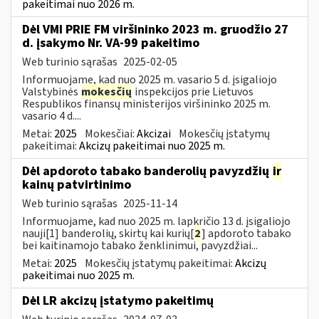
pakeitimai nuo 2026 m.
Dėl VMI PRIE FM viršininko 2023 m. gruodžio 27
d. įsakymo Nr. VA-99 pakeitimo
Web turinio sąrašas
2025-02-05
Informuojame, kad nuo 2025 m. vasario 5 d. įsigaliojo
Valstybinės
mokesčių
inspekcijos prie Lietuvos
Respublikos finansų ministerijos viršininko 2025 m.
vasario 4 d....
Metai:
2025
Mokesčiai:
Akcizai
Mokesčių įstatymų
pakeitimai:
Akcizų pakeitimai nuo 2025 m.
Dėl apdoroto tabako banderolių pavyzdžių
ir
kainų patvirtinimo
Web turinio sąrašas
2025-11-14
Informuojame, kad nuo 2025 m. lapkričio 13 d. įsigaliojo
nauji[1] banderolių, skirtų kai kurių[
2
] apdoroto tabako
bei kaitinamojo tabako ženklinimui, pavyzdžiai...
Metai:
2025
Mokesčių įstatymų pakeitimai:
Akcizų
pakeitimai nuo 2025 m.
Dėl LR akcizų įstatymo pakeitimų