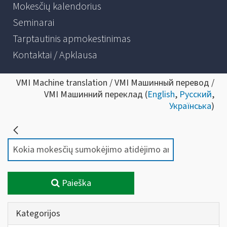
Mokesčių kalendorius
Seminarai
Tarptautinis apmokestinimas
Kontaktai / Apklausa
VMI Machine translation / VMI Машинный перевод /
VMI Машинний переклад (
English
,
Русский
,
Українська
)
Paieška
Kategorijos