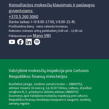
Konsultacijos mokesčių klausimais ir paslaugos
gyventojams:
+370 5 260 5060
Darbo laikas: I-IV 8.00-17.00, V 8.00-15.45.
Prieššventinę dieną - viena valanda trumpiau.
Kiekvieno mėnesio antrą penktadienį 8.00 val. - 12.00 val.
Mano VMI
Paklausimas per
Valstybinė mokesčių inspekcija prie Lietuvos
Respublikos finansų ministerijos
Biudžetinė įstaiga. Juridinio asmens kodas — 188659752,
adresas: Vasario 16-osios g. 14, 01107 Vilnius, Lietuva, el.paštas:
vmi@vmi.lt
, E. pristatymo dėžutės adresas 188659752
Duomenys apie Valstybinę mokesčių inspekciją prie Lietuvos
Respublikos finansų ministerijos kaupiami ir saugomi Juridinių
asmenų registre