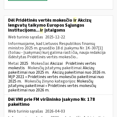
Dėl Pridėtinės vertės mokesčio
ir
Akcizų
lengvatų taikymo Europos Sąjungos
institucijoms...
ir
įstaigoms
Web turinio sąrašas
2025-12-22
Informuojame, kad Lietuvos Respublikos finansų
ministro 2025 m. gruodžio 18 d. įsakymu Nr. 1K-307[1]
(toliau - Įsakymas) kurį galima rasti čia, nauja redakcija
išdėstytas Pridėtinės vertės mokesčio...
Metai:
2025
Mokesčiai:
Akcizai
Pridėtinės vertės
mokestis
Mokesčių įstatymų pakeitimai:
Akcizų
pakeitimai nuo 2025 m.
Akcizų pakeitimai nuo 2026 m.
MĮP 2021 » Pridėtinės vertės mokesčio pakeitimai nuo
2025 m.
Mokesčių žinyno kategorijos:
Mokesčių
įstatymų pakeitimai » Pridėtinės vertės mokesčių
pakeitimai nuo 2026 m.
Dėl VMI prie FM viršininko įsakymo Nr. 178
pakeitimo
Web turinio sąrašas
2026-04-03