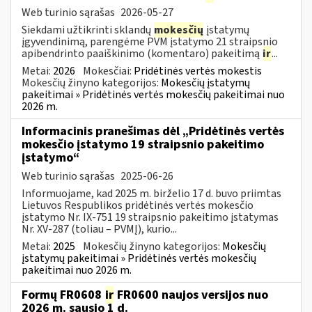
Web turinio sąrašas
2026-05-27
Siekdami užtikrinti sklandų
mokesčių
įstatymų
įgyvendinimą, parengėme PVM įstatymo 21 straipsnio
apibendrinto paaiškinimo (komentaro) pakeitimą
ir
...
Metai:
2026
Mokesčiai:
Pridėtinės vertės mokestis
Mokesčių žinyno kategorijos:
Mokesčių įstatymų
pakeitimai » Pridėtinės vertės mokesčių pakeitimai nuo
2026 m.
Informacinis pranešimas dėl „Pridėtinės vertės
mokesčio įstatymo 19 straipsnio pakeitimo
įstatymo“
Web turinio sąrašas
2025-06-26
Informuojame, kad 2025 m. birželio 17 d. buvo priimtas
Lietuvos Respublikos pridėtinės vertės mokesčio
įstatymo Nr. IX-751 19 straipsnio pakeitimo įstatymas
Nr. XV-287 (toliau – PVMĮ), kurio...
Metai:
2025
Mokesčių žinyno kategorijos:
Mokesčių
įstatymų pakeitimai » Pridėtinės vertės mokesčių
pakeitimai nuo 2026 m.
Formų FR0608
ir
FR0600 naujos versijos nuo
2026 m. sausio 1 d.