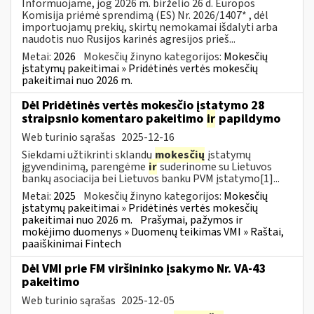
Informuojame, jog 2026 m. birželio 26 d. Europos
Komisija priėmė sprendimą (ES) Nr. 2026/1407* , dėl
importuojamų prekių, skirtų nemokamai išdalyti arba
naudotis nuo Rusijos karinės agresijos prieš...
Metai:
2026
Mokesčių žinyno kategorijos:
Mokesčių
įstatymų pakeitimai » Pridėtinės vertės mokesčių
pakeitimai nuo 2026 m.
Dėl Pridėtinės vertės mokesčio įstatymo 28
straipsnio komentaro pakeitimo
ir
papildymo
Web turinio sąrašas
2025-12-16
Siekdami užtikrinti sklandų
mokesčių
įstatymų
įgyvendinimą, parengėme
ir
suderinome su Lietuvos
bankų asociacija bei Lietuvos banku PVM įstatymo[1]...
Metai:
2025
Mokesčių žinyno kategorijos:
Mokesčių
įstatymų pakeitimai » Pridėtinės vertės mokesčių
pakeitimai nuo 2026 m.
Prašymai, pažymos ir
mokėjimo duomenys » Duomenų teikimas VMI » Raštai,
paaiškinimai Fintech
Dėl VMI prie FM viršininko įsakymo Nr. VA-43
pakeitimo
Web turinio sąrašas
2025-12-05