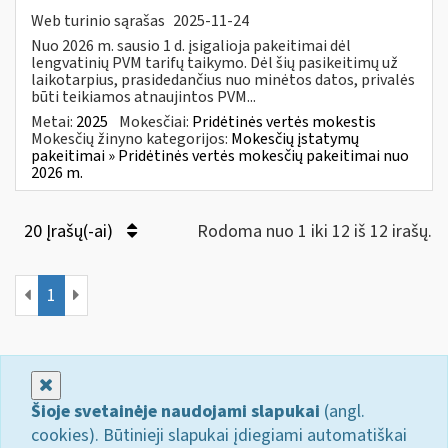
Web turinio sąrašas
2025-11-24
Nuo 2026 m. sausio 1 d. įsigalioja pakeitimai dėl
lengvatinių PVM tarifų taikymo. Dėl šių pasikeitimų už
laikotarpius, prasidedančius nuo minėtos datos, privalės
būti teikiamos atnaujintos PVM...
Metai:
2025
Mokesčiai:
Pridėtinės vertės mokestis
Mokesčių žinyno kategorijos:
Mokesčių įstatymų
pakeitimai » Pridėtinės vertės mokesčių pakeitimai nuo
2026 m.
20 Įrašų(-ai)
Rodoma nuo 1 iki 12 iš 12 irašų.
1
Uždaryti
Šioje svetainėje naudojami slapukai
(angl.
cookies). Būtinieji slapukai įdiegiami automatiškai