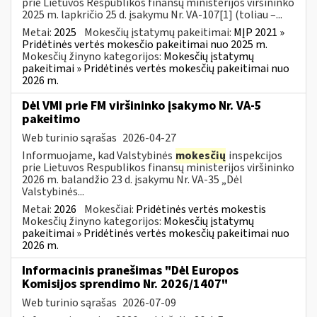
prie Lietuvos Respublikos finansų ministerijos viršininko
2025 m. lapkričio 25 d. įsakymu Nr. VA-107[1] (toliau –...
Metai:
2025
Mokesčių įstatymų pakeitimai:
MĮP 2021 »
Pridėtinės vertės mokesčio pakeitimai nuo 2025 m.
Mokesčių žinyno kategorijos:
Mokesčių įstatymų
pakeitimai » Pridėtinės vertės mokesčių pakeitimai nuo
2026 m.
Dėl VMI prie FM viršininko įsakymo Nr. VA-5
pakeitimo
Web turinio sąrašas
2026-04-27
Informuojame, kad Valstybinės
mokesčių
inspekcijos
prie Lietuvos Respublikos finansų ministerijos viršininko
2026 m. balandžio 23 d. įsakymu Nr. VA-35 „Dėl
Valstybinės...
Metai:
2026
Mokesčiai:
Pridėtinės vertės mokestis
Mokesčių žinyno kategorijos:
Mokesčių įstatymų
pakeitimai » Pridėtinės vertės mokesčių pakeitimai nuo
2026 m.
Informacinis pranešimas "Dėl Europos
Komisijos sprendimo Nr. 2026/1407"
Web turinio sąrašas
2026-07-09