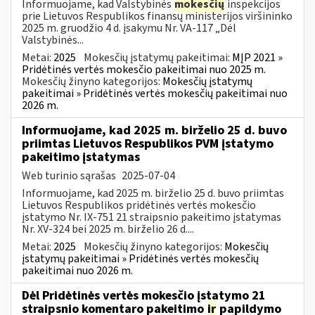
Informuojame, kad Valstybinės
mokesčių
inspekcijos
prie Lietuvos Respublikos finansų ministerijos viršininko
2025 m. gruodžio 4 d. įsakymu Nr. VA-117 „Dėl
Valstybinės...
Metai:
2025
Mokesčių įstatymų pakeitimai:
MĮP 2021 »
Pridėtinės vertės mokesčio pakeitimai nuo 2025 m.
Mokesčių žinyno kategorijos:
Mokesčių įstatymų
pakeitimai » Pridėtinės vertės mokesčių pakeitimai nuo
2026 m.
Informuojame, kad 2025 m. birželio 25 d. buvo
priimtas Lietuvos Respublikos PVM įstatymo
pakeitimo įstatymas
Web turinio sąrašas
2025-07-04
Informuojame, kad 2025 m. birželio 25 d. buvo priimtas
Lietuvos Respublikos pridėtinės vertės mokesčio
įstatymo Nr. IX-751 21 straipsnio pakeitimo įstatymas
Nr. XV-324 bei 2025 m. birželio 26 d....
Metai:
2025
Mokesčių žinyno kategorijos:
Mokesčių
įstatymų pakeitimai » Pridėtinės vertės mokesčių
pakeitimai nuo 2026 m.
Dėl Pridėtinės vertės mokesčio įstatymo 21
straipsnio komentaro pakeitimo
ir
papildymo