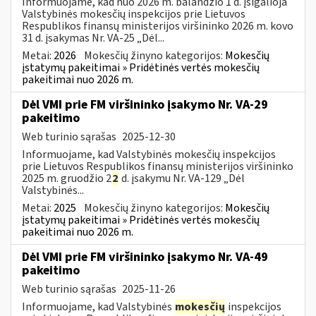
Informuojame, kad nuo 2026 m. balandžio 1 d. įsigalioja
Valstybinės mokesčių inspekcijos prie Lietuvos
Respublikos finansų ministerijos viršininko 2026 m. kovo
31 d. įsakymas Nr. VA-25 „Dėl...
Metai:
2026
Mokesčių žinyno kategorijos:
Mokesčių
įstatymų pakeitimai » Pridėtinės vertės mokesčių
pakeitimai nuo 2026 m.
Dėl VMI prie FM viršininko įsakymo Nr. VA-29
pakeitimo
Web turinio sąrašas
2025-12-30
Informuojame, kad Valstybinės mokesčių inspekcijos
prie Lietuvos Respublikos finansų ministerijos viršininko
2025 m. gruodžio 2
2
d. įsakymu Nr. VA-129 „Dėl
Valstybinės...
Metai:
2025
Mokesčių žinyno kategorijos:
Mokesčių
įstatymų pakeitimai » Pridėtinės vertės mokesčių
pakeitimai nuo 2026 m.
Dėl VMI prie FM viršininko įsakymo Nr. VA-49
pakeitimo
Web turinio sąrašas
2025-11-26
Informuojame, kad Valstybinės
mokesčių
inspekcijos