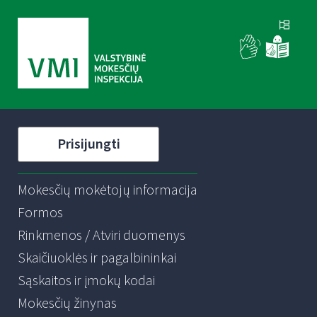
Prisijungti
Mokesčių mokėtojų informacija
Formos
Rinkmenos / Atviri duomenys
Skaičiuoklės ir pagalbininkai
Sąskaitos ir įmokų kodai
Mokesčių žinynas