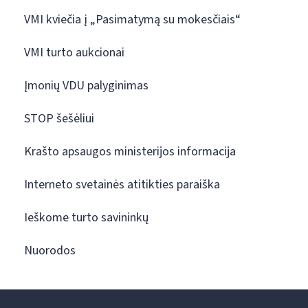
VMI kviečia į „Pasimatymą su mokesčiais“
VMI turto aukcionai
Įmonių VDU palyginimas
STOP šešėliui
Krašto apsaugos ministerijos informacija
Interneto svetainės atitikties paraiška
Ieškome turto savininkų
Nuorodos