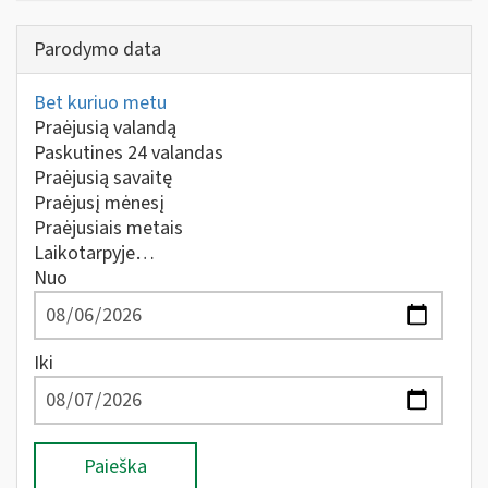
Parodymo data
Bet kuriuo metu
Praėjusią valandą
Paskutines 24 valandas
Praėjusią savaitę
Praėjusį mėnesį
Praėjusiais metais
Laikotarpyje…
Nuo
Iki
Paieška