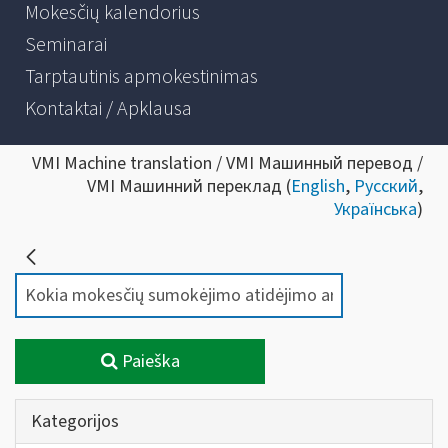
Mokesčių kalendorius
Seminarai
Tarptautinis apmokestinimas
Kontaktai / Apklausa
VMI Machine translation / VMI Машинный перевод /
VMI Машинний переклад (
English
,
Русский
,
Українська
)
Paieška
Kategorijos