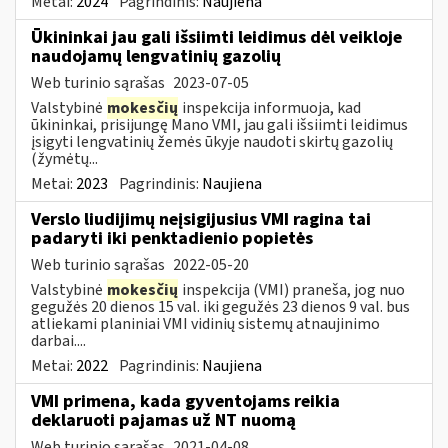
Metai:
2024
Pagrindinis:
Naujiena
Ūkininkai jau gali išsiimti leidimus dėl veikloje
naudojamų lengvatinių gazolių
Web turinio sąrašas
2023-07-05
Valstybinė
mokesčių
inspekcija informuoja, kad
ūkininkai, prisijungę Mano VMI, jau gali išsiimti leidimus
įsigyti lengvatinių žemės ūkyje naudoti skirtų gazolių
(žymėtų...
Metai:
2023
Pagrindinis:
Naujiena
Verslo liudijimų neįsigijusius VMI ragina tai
padaryti iki penktadienio popietės
Web turinio sąrašas
2022-05-20
Valstybinė
mokesčių
inspekcija (VMI) praneša, jog nuo
gegužės 20 dienos 15 val. iki gegužės 23 dienos 9 val. bus
atliekami planiniai VMI vidinių sistemų atnaujinimo
darbai....
Metai:
2022
Pagrindinis:
Naujiena
VMI primena, kada gyventojams reikia
deklaruoti pajamas už NT nuomą
Web turinio sąrašas
2021-04-08