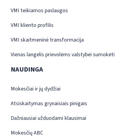
VMI teikiamos paslaugos
VMI kliento profilis
VMI skaitmeninė transformacija
Vienas langelis prievolėms valstybei sumokėti
NAUDINGA
Mokesčiai ir jų dydžiai
Atsiskaitymas grynaisiais pinigais
Dažniausiai užduodami klausimai
Mokesčių ABC