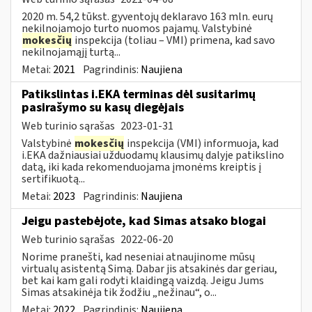
2020 m. 54,2 tūkst. gyventojų deklaravo 163 mln. eurų
nekilnojamojo turto nuomos pajamų. Valstybinė
mokesčių
inspekcija (toliau – VMI) primena, kad savo
nekilnojamąjį turtą...
Metai:
2021
Pagrindinis:
Naujiena
Patikslintas i.EKA terminas dėl susitarimų
pasirašymo su kasų diegėjais
Web turinio sąrašas
2023-01-31
Valstybinė
mokesčių
inspekcija (VMI) informuoja, kad
i.EKA dažniausiai užduodamų klausimų dalyje patikslino
datą, iki kada rekomenduojama įmonėms kreiptis į
sertifikuotą...
Metai:
2023
Pagrindinis:
Naujiena
Jeigu pastebėjote, kad Simas atsako blogai
Web turinio sąrašas
2022-06-20
Norime pranešti, kad neseniai atnaujinome mūsų
virtualų asistentą Simą. Dabar jis atsakinės dar geriau,
bet kai kam gali rodyti klaidingą vaizdą. Jeigu Jums
Simas atsakinėja tik žodžiu „nežinau“, o...
Metai:
2022
Pagrindinis:
Naujiena