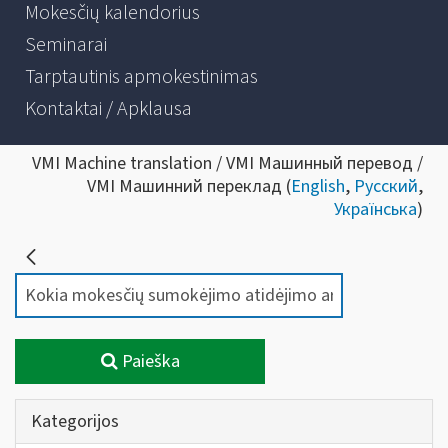
Mokesčių kalendorius
Seminarai
Tarptautinis apmokestinimas
Kontaktai / Apklausa
VMI Machine translation / VMI Машинный перевод /
VMI Машинний переклад (
English
,
Русский
,
Українська
)
Paieška
Kategorijos