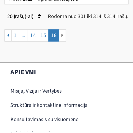
20 Įrašų(-ai)
Rodoma nuo 301 iki 314 iš 314 irašų.
1
...
14
15
16
APIE VMI
Misija, Vizija ir Vertybės
Struktūra ir kontaktinė informacija
Konsultavimasis su visuomene