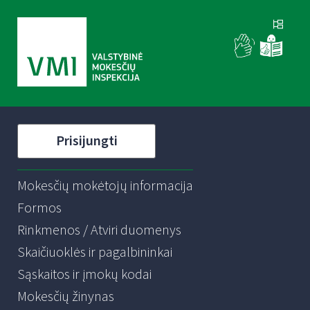
Prisijungti
Mokesčių mokėtojų informacija
Formos
Rinkmenos / Atviri duomenys
Skaičiuoklės ir pagalbininkai
Sąskaitos ir įmokų kodai
Mokesčių žinynas