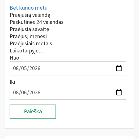
Bet kuriuo metu
Praėjusią valandą
Paskutines 24 valandas
Praėjusią savaitę
Praėjusį mėnesį
Praėjusiais metais
Laikotarpyje…
Nuo
Iki
Paieška