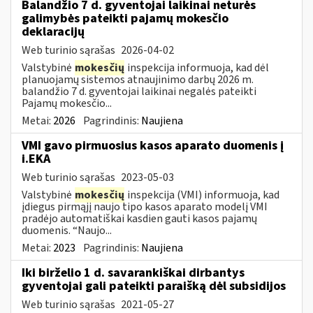
Balandžio 7 d. gyventojai laikinai neturės
galimybės pateikti pajamų mokesčio
deklaracijų
Web turinio sąrašas
2026-04-02
Valstybinė
mokesčių
inspekcija informuoja, kad dėl
planuojamų sistemos atnaujinimo darbų 2026 m.
balandžio 7 d. gyventojai laikinai negalės pateikti
Pajamų mokesčio...
Metai:
2026
Pagrindinis:
Naujiena
VMI gavo pirmuosius kasos aparato duomenis į
i.EKA
Web turinio sąrašas
2023-05-03
Valstybinė
mokesčių
inspekcija (VMI) informuoja, kad
įdiegus pirmąjį naujo tipo kasos aparato modelį VMI
pradėjo automatiškai kasdien gauti kasos pajamų
duomenis. “Naujo...
Metai:
2023
Pagrindinis:
Naujiena
Iki birželio 1 d. savarankiškai dirbantys
gyventojai gali pateikti paraišką dėl subsidijos
Web turinio sąrašas
2021-05-27