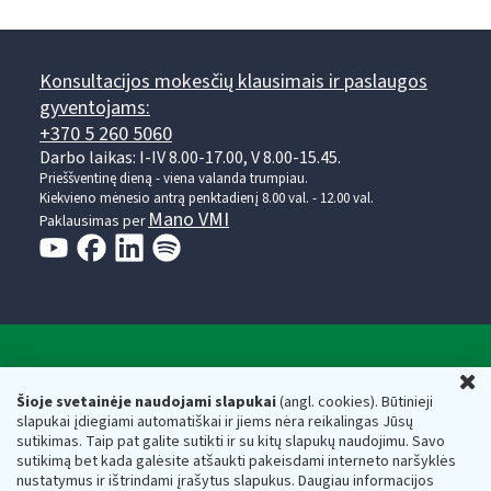
Konsultacijos mokesčių klausimais ir paslaugos
gyventojams:
+370 5 260 5060
Darbo laikas: I-IV 8.00-17.00, V 8.00-15.45.
Prieššventinę dieną - viena valanda trumpiau.
Kiekvieno mėnesio antrą penktadienį 8.00 val. - 12.00 val.
Mano VMI
Paklausimas per
Valstybinė mokesčių inspekcija prie Lietuvos
U
Respublikos finansų ministerijos
Šioje svetainėje naudojami slapukai
(angl. cookies). Būtinieji
slapukai įdiegiami automatiškai ir jiems nėra reikalingas Jūsų
Biudžetinė įstaiga. Juridinio asmens kodas — 188659752,
sutikimas. Taip pat galite sutikti ir su kitų slapukų naudojimu. Savo
adresas: Vasario 16-osios g. 14, 01107 Vilnius, Lietuva, el.paštas:
sutikimą bet kada galėsite atšaukti pakeisdami interneto naršyklės
vmi@vmi.lt
, E. pristatymo dėžutės adresas 188659752
nustatymus ir ištrindami įrašytus slapukus. Daugiau informacijos
Duomenys apie Valstybinę mokesčių inspekciją prie Lietuvos