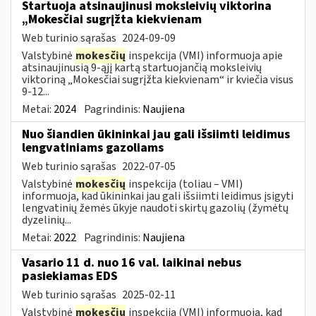
Startuoja atsinaujinusi moksleivių viktorina
„Mokesčiai sugrįžta kiekvienam
Web turinio sąrašas
2024-09-09
Valstybinė
mokesčių
inspekcija (VMI) informuoja apie
atsinaujinusią 9-ąjį kartą startuojančią moksleivių
viktoriną „Mokesčiai sugrįžta kiekvienam“ ir kviečia visus
9-12...
Metai:
2024
Pagrindinis:
Naujiena
Nuo šiandien ūkininkai jau gali išsiimti leidimus
lengvatiniams gazoliams
Web turinio sąrašas
2022-07-05
Valstybinė
mokesčių
inspekcija (toliau – VMI)
informuoja, kad ūkininkai jau gali išsiimti leidimus įsigyti
lengvatinių žemės ūkyje naudoti skirtų gazolių (žymėtų
dyzelinių...
Metai:
2022
Pagrindinis:
Naujiena
Vasario 11 d. nuo 16 val. laikinai nebus
pasiekiamas EDS
Web turinio sąrašas
2025-02-11
Valstybinė
mokesčių
inspekcija (VMI) informuoja, kad