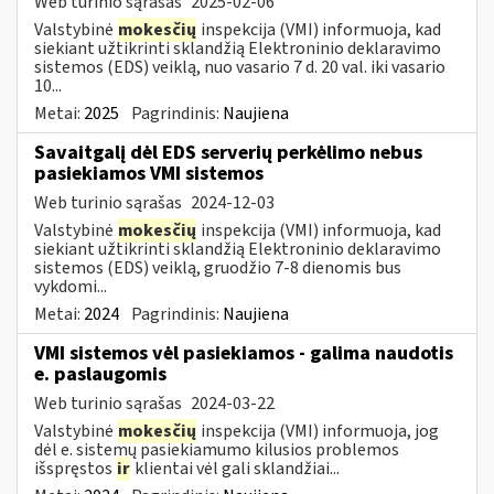
Web turinio sąrašas
2025-02-06
Valstybinė
mokesčių
inspekcija (VMI) informuoja, kad
siekiant užtikrinti sklandžią Elektroninio deklaravimo
sistemos (EDS) veiklą, nuo vasario 7 d. 20 val. iki vasario
10...
Metai:
2025
Pagrindinis:
Naujiena
Savaitgalį dėl EDS serverių perkėlimo nebus
pasiekiamos VMI sistemos
Web turinio sąrašas
2024-12-03
Valstybinė
mokesčių
inspekcija (VMI) informuoja, kad
siekiant užtikrinti sklandžią Elektroninio deklaravimo
sistemos (EDS) veiklą, gruodžio 7-8 dienomis bus
vykdomi...
Metai:
2024
Pagrindinis:
Naujiena
VMI sistemos vėl pasiekiamos - galima naudotis
e. paslaugomis
Web turinio sąrašas
2024-03-22
Valstybinė
mokesčių
inspekcija (VMI) informuoja, jog
dėl e. sistemų pasiekiamumo kilusios problemos
išspręstos
ir
klientai vėl gali sklandžiai...