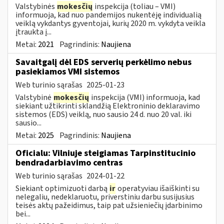
Valstybinės
mokesčių
inspekcija (toliau – VMI)
informuoja, kad nuo pandemijos nukentėję individualią
veiklą vykdantys gyventojai, kurių 2020 m. vykdyta veikla
įtraukta į...
Metai:
2021
Pagrindinis:
Naujiena
Savaitgalį dėl EDS serverių perkėlimo nebus
pasiekiamos VMI sistemos
Web turinio sąrašas
2025-01-23
Valstybinė
mokesčių
inspekcija (VMI) informuoja, kad
siekiant užtikrinti sklandžią Elektroninio deklaravimo
sistemos (EDS) veiklą, nuo sausio 24 d. nuo 20 val. iki
sausio...
Metai:
2025
Pagrindinis:
Naujiena
Oficialu: Vilniuje steigiamas Tarpinstitucinio
bendradarbiavimo centras
Web turinio sąrašas
2024-01-22
Siekiant optimizuoti darbą
ir
operatyviau išaiškinti su
nelegaliu, nedeklaruotu, priverstiniu darbu susijusius
teisės aktų pažeidimus, taip pat užsieniečių įdarbinimo
bei...