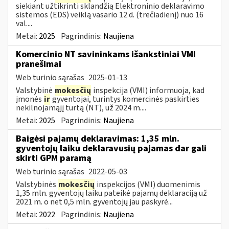
siekiant užtikrinti sklandžią Elektroninio deklaravimo
sistemos (EDS) veiklą vasario 12 d. (trečiadienį) nuo 16
val....
Metai:
2025
Pagrindinis:
Naujiena
Komercinio NT savininkams išankstiniai VMI
pranešimai
Web turinio sąrašas
2025-01-13
Valstybinė
mokesčių
inspekcija (VMI) informuoja, kad
įmonės
ir
gyventojai, turintys komercinės paskirties
nekilnojamąjį turtą (NT), už 2024 m....
Metai:
2025
Pagrindinis:
Naujiena
Baigėsi pajamų deklaravimas: 1,35 mln.
gyventojų laiku deklaravusių pajamas dar gali
skirti GPM paramą
Web turinio sąrašas
2022-05-03
Valstybinės
mokesčių
inspekcijos (VMI) duomenimis
1,35 mln. gyventojų laiku pateikė pajamų deklaraciją už
2021 m. o net 0,5 mln. gyventojų jau paskyrė...
Metai:
2022
Pagrindinis:
Naujiena