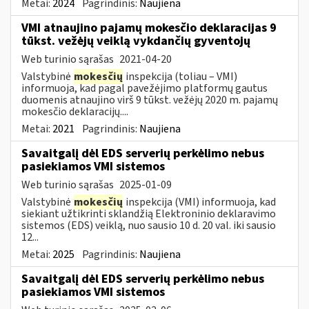
Metai:
2024
Pagrindinis:
Naujiena
VMI atnaujino pajamų mokesčio deklaracijas 9
tūkst. vežėjų veiklą vykdančių gyventojų
Web turinio sąrašas
2021-04-20
Valstybinė
mokesčių
inspekcija (toliau – VMI)
informuoja, kad pagal pavežėjimo platformų gautus
duomenis atnaujino virš 9 tūkst. vežėjų 2020 m. pajamų
mokesčio deklaracijų....
Metai:
2021
Pagrindinis:
Naujiena
Savaitgalį dėl EDS serverių perkėlimo nebus
pasiekiamos VMI sistemos
Web turinio sąrašas
2025-01-09
Valstybinė
mokesčių
inspekcija (VMI) informuoja, kad
siekiant užtikrinti sklandžią Elektroninio deklaravimo
sistemos (EDS) veiklą, nuo sausio 10 d. 20 val. iki sausio
12...
Metai:
2025
Pagrindinis:
Naujiena
Savaitgalį dėl EDS serverių perkėlimo nebus
pasiekiamos VMI sistemos