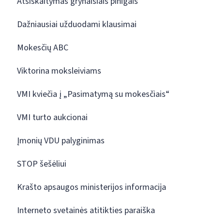
Atsiskaitymas grynaisiais pinigais
Dažniausiai užduodami klausimai
Mokesčių ABC
Viktorina moksleiviams
VMI kviečia į „Pasimatymą su mokesčiais“
VMI turto aukcionai
Įmonių VDU palyginimas
STOP šešėliui
Krašto apsaugos ministerijos informacija
Interneto svetainės atitikties paraiška