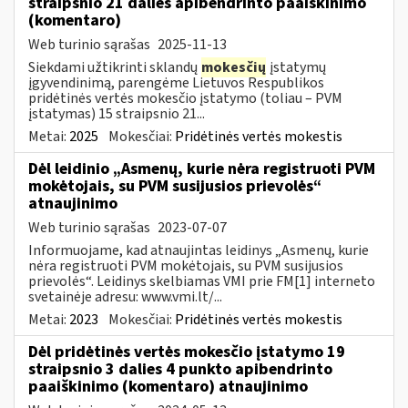
straipsnio 21 dalies apibendrinto paaiškinimo
(komentaro)
Web turinio sąrašas
2025-11-13
Siekdami užtikrinti sklandų
mokesčių
įstatymų
įgyvendinimą, parengėme Lietuvos Respublikos
pridėtinės vertės mokesčio įstatymo (toliau – PVM
įstatymas) 15 straipsnio 21...
Metai:
2025
Mokesčiai:
Pridėtinės vertės mokestis
Dėl leidinio „Asmenų, kurie nėra registruoti PVM
mokėtojais, su PVM susijusios prievolės“
atnaujinimo
Web turinio sąrašas
2023-07-07
Informuojame, kad atnaujintas leidinys „Asmenų, kurie
nėra registruoti PVM mokėtojais, su PVM susijusios
prievolės“. Leidinys skelbiamas VMI prie FM[1] interneto
svetainėje adresu: www.vmi.lt/...
Metai:
2023
Mokesčiai:
Pridėtinės vertės mokestis
Dėl pridėtinės vertės mokesčio įstatymo 19
straipsnio 3 dalies 4 punkto apibendrinto
paaiškinimo (komentaro) atnaujinimo