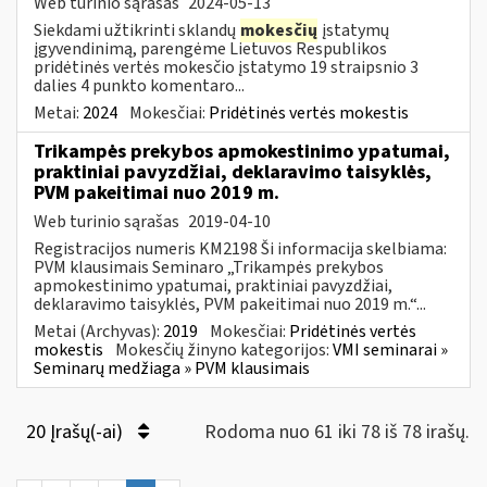
Web turinio sąrašas
2024-05-13
Siekdami užtikrinti sklandų
mokesčių
įstatymų
įgyvendinimą, parengėme Lietuvos Respublikos
pridėtinės vertės mokesčio įstatymo 19 straipsnio 3
dalies 4 punkto komentaro...
Metai:
2024
Mokesčiai:
Pridėtinės vertės mokestis
Trikampės prekybos apmokestinimo ypatumai,
praktiniai pavyzdžiai, deklaravimo taisyklės,
PVM pakeitimai nuo 2019 m.
Web turinio sąrašas
2019-04-10
Registracijos numeris KM2198 Ši informacija skelbiama:
PVM klausimais Seminaro „Trikampės prekybos
apmokestinimo ypatumai, praktiniai pavyzdžiai,
deklaravimo taisyklės, PVM pakeitimai nuo 2019 m.“...
Metai (Archyvas):
2019
Mokesčiai:
Pridėtinės vertės
mokestis
Mokesčių žinyno kategorijos:
VMI seminarai »
Seminarų medžiaga » PVM klausimais
20 Įrašų(-ai)
Rodoma nuo 61 iki 78 iš 78 irašų.