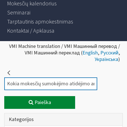
Mokesčių kalendorius
Seminarai
Tarptautinis apmokestinimas
Kontaktai / Apklausa
VMI Machine translation / VMI Машинный перевод /
VMI Машинний переклад (
English
,
Русский
,
Українська
)
Paieška
Kategorijos