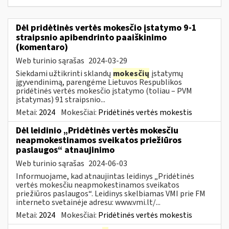
Dėl pridėtinės vertės mokesčio įstatymo 9-1
straipsnio apibendrinto paaiškinimo
(komentaro)
Web turinio sąrašas
2024-03-29
Siekdami užtikrinti sklandų
mokesčių
įstatymų
įgyvendinimą, parengėme Lietuvos Respublikos
pridėtinės vertės mokesčio įstatymo (toliau – PVM
įstatymas) 91 straipsnio...
Metai:
2024
Mokesčiai:
Pridėtinės vertės mokestis
Dėl leidinio „Pridėtinės vertės mokesčiu
neapmokestinamos sveikatos priežiūros
paslaugos“ atnaujinimo
Web turinio sąrašas
2024-06-03
Informuojame, kad atnaujintas leidinys „Pridėtinės
vertės mokesčiu neapmokestinamos sveikatos
priežiūros paslaugos“. Leidinys skelbiamas VMI prie FM
interneto svetainėje adresu: www.vmi.lt/...
Metai:
2024
Mokesčiai:
Pridėtinės vertės mokestis