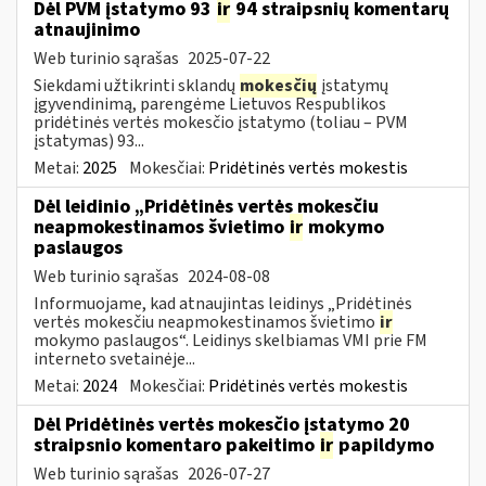
Dėl PVM įstatymo 93
ir
94 straipsnių komentarų
atnaujinimo
Web turinio sąrašas
2025-07-22
Siekdami užtikrinti sklandų
mokesčių
įstatymų
įgyvendinimą, parengėme Lietuvos Respublikos
pridėtinės vertės mokesčio įstatymo (toliau – PVM
įstatymas) 93...
Metai:
2025
Mokesčiai:
Pridėtinės vertės mokestis
Dėl leidinio „Pridėtinės vertės mokesčiu
neapmokestinamos švietimo
ir
mokymo
paslaugos
Web turinio sąrašas
2024-08-08
Informuojame, kad atnaujintas leidinys „Pridėtinės
vertės mokesčiu neapmokestinamos švietimo
ir
mokymo paslaugos“. Leidinys skelbiamas VMI prie FM
interneto svetainėje...
Metai:
2024
Mokesčiai:
Pridėtinės vertės mokestis
Dėl Pridėtinės vertės mokesčio įstatymo 20
straipsnio komentaro pakeitimo
ir
papildymo
Web turinio sąrašas
2026-07-27