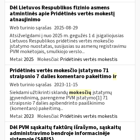
Dėl Lietuvos Respublikos fizinio asmens
atmintinės apie Pridėtinės vertės mokestį
atnaujinimo
Web turinio sąrašas
2025-08-29
Atsižvelgdami į nuo 2025 m. gegužės 1 d. įsigaliojusias
Lietuvos Respublikos pridėtinės vertės mokesčio
įstatymo nuostatas, susijusias su asmenų registravimu
PVM mokėtojais, smulkiojo verslo...
Metai:
2025
Mokesčiai:
Pridėtinės vertės mokestis
Pridėtinės vertės mokesčio įstatymo 71
straipsnio 7 dalies komentaro pakeitimo
ir
Web turinio sąrašas
2023-11-15
Siekdami užtikrinti sklandų
mokesčių
įstatymų
įgyvendinimą, parengėme PVM įstatymo[1] 71
straipsnio 7 dalies apibendrinto paaiškinimo
(komentaro) pakeitimą...
Metai:
2023
Mokesčiai:
Pridėtinės vertės mokestis
Dėl PVM sąskaitų faktūrų išrašymo, sąskaitų
administravimo bendroje informacinėje
sistemoje (SABIS)