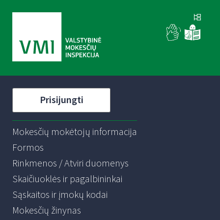
Prisijungti
Mokesčių mokėtojų informacija
Formos
Rinkmenos / Atviri duomenys
Skaičiuoklės ir pagalbininkai
Sąskaitos ir įmokų kodai
Mokesčių žinynas