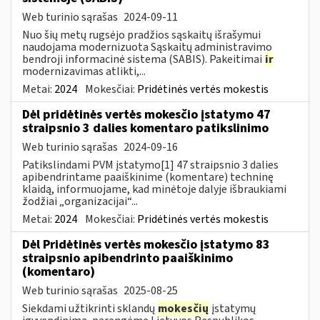
Web turinio sąrašas
2024-09-11
Nuo šių metų rugsėjo pradžios sąskaitų išrašymui
naudojama modernizuota Sąskaitų administravimo
bendroji informacinė sistema (SABIS). Pakeitimai
ir
modernizavimas atlikti,...
Metai:
2024
Mokesčiai:
Pridėtinės vertės mokestis
Dėl pridėtinės vertės mokesčio įstatymo 47
straipsnio 3 dalies komentaro patikslinimo
Web turinio sąrašas
2024-09-16
Patikslindami PVM įstatymo[1] 47 straipsnio 3 dalies
apibendrintame paaiškinime (komentare) techninę
klaidą, informuojame, kad minėtoje dalyje išbraukiami
žodžiai „organizacijai“...
Metai:
2024
Mokesčiai:
Pridėtinės vertės mokestis
Dėl Pridėtinės vertės mokesčio įstatymo 83
straipsnio apibendrinto paaiškinimo
(komentaro)
Web turinio sąrašas
2025-08-25
Siekdami užtikrinti sklandų
mokesčių
įstatymų