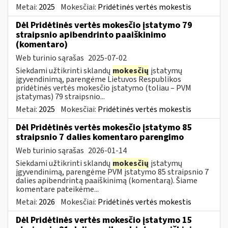
Metai:
2025
Mokesčiai:
Pridėtinės vertės mokestis
Dėl Pridėtinės vertės mokesčio įstatymo 79
straipsnio apibendrinto paaiškinimo
(komentaro)
Web turinio sąrašas
2025-07-02
Siekdami užtikrinti sklandų
mokesčių
įstatymų
įgyvendinimą, parengėme Lietuvos Respublikos
pridėtinės vertės mokesčio įstatymo (toliau – PVM
įstatymas) 79 straipsnio...
Metai:
2025
Mokesčiai:
Pridėtinės vertės mokestis
Dėl Pridėtinės vertės mokesčio įstatymo 85
straipsnio 7 dalies komentaro parengimo
Web turinio sąrašas
2026-01-14
Siekdami užtikrinti sklandų
mokesčių
įstatymų
įgyvendinimą, parengėme PVM įstatymo 85 straipsnio 7
dalies apibendrintą paaiškinimą (komentarą). Šiame
komentare pateikėme...
Metai:
2026
Mokesčiai:
Pridėtinės vertės mokestis
Dėl Pridėtinės vertės mokesčio įstatymo 15