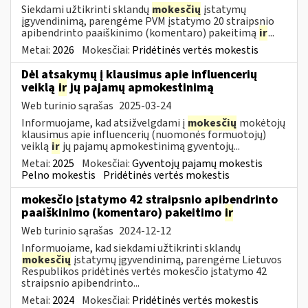
Siekdami užtikrinti sklandų
mokesčių
įstatymų
įgyvendinimą, parengėme PVM įstatymo 20 straipsnio
apibendrinto paaiškinimo (komentaro) pakeitimą
ir
...
Metai:
2026
Mokesčiai:
Pridėtinės vertės mokestis
Dėl atsakymų į klausimus apie influencerių
veiklą
ir
jų pajamų apmokestinimą
Web turinio sąrašas
2025-03-24
Informuojame, kad atsižvelgdami į
mokesčių
mokėtojų
klausimus apie influencerių (nuomonės formuotojų)
veiklą
ir
jų pajamų apmokestinimą gyventojų...
Metai:
2025
Mokesčiai:
Gyventojų pajamų mokestis
Pelno mokestis
Pridėtinės vertės mokestis
mokesčio įstatymo 42 straipsnio apibendrinto
paaiškinimo (komentaro) pakeitimo
ir
Web turinio sąrašas
2024-12-12
Informuojame, kad siekdami užtikrinti sklandų
mokesčių
įstatymų įgyvendinimą, parengėme Lietuvos
Respublikos pridėtinės vertės mokesčio įstatymo 42
straipsnio apibendrinto...
Metai:
2024
Mokesčiai:
Pridėtinės vertės mokestis