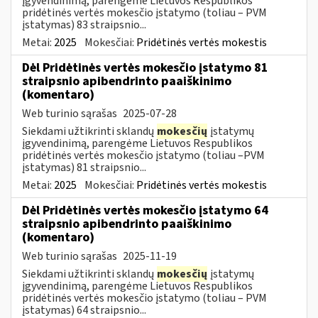
įgyvendinimą, parengėme Lietuvos Respublikos
pridėtinės vertės mokesčio įstatymo (toliau – PVM
įstatymas) 83 straipsnio...
Metai:
2025
Mokesčiai:
Pridėtinės vertės mokestis
Dėl Pridėtinės vertės mokesčio įstatymo 81
straipsnio apibendrinto paaiškinimo
(komentaro)
Web turinio sąrašas
2025-07-28
Siekdami užtikrinti sklandų
mokesčių
įstatymų
įgyvendinimą, parengėme Lietuvos Respublikos
pridėtinės vertės mokesčio įstatymo (toliau –PVM
įstatymas) 81 straipsnio...
Metai:
2025
Mokesčiai:
Pridėtinės vertės mokestis
Dėl Pridėtinės vertės mokesčio įstatymo 64
straipsnio apibendrinto paaiškinimo
(komentaro)
Web turinio sąrašas
2025-11-19
Siekdami užtikrinti sklandų
mokesčių
įstatymų
įgyvendinimą, parengėme Lietuvos Respublikos
pridėtinės vertės mokesčio įstatymo (toliau – PVM
įstatymas) 64 straipsnio...