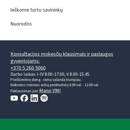
Ieškome turto savininkų
Nuorodos
Konsultacijos mokesčių klausimais ir paslaugos
gyventojams:
+370 5 260 5060
Darbo laikas: I-IV 8.00-17.00, V 8.00-15.45.
Prieššventinę dieną - viena valanda trumpiau.
Kiekvieno mėnesio antrą penktadienį 8.00 val. - 12.00 val.
Mano VMI
Paklausimas per