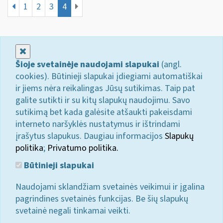
1
2
3
4
Uždaryti
Šioje svetainėje naudojami slapukai
(angl.
cookies). Būtinieji slapukai įdiegiami automatiškai
ir jiems nėra reikalingas Jūsų sutikimas. Taip pat
galite sutikti ir su kitų slapukų naudojimu. Savo
sutikimą bet kada galėsite atšaukti pakeisdami
interneto naršyklės nustatymus ir ištrindami
įrašytus slapukus. Daugiau informacijos
Slapukų
politika
;
Privatumo politika.
Būtinieji slapukai
Naudojami sklandžiam svetainės veikimui ir įgalina
pagrindines svetainės funkcijas. Be šių slapukų
svetainė negali tinkamai veikti.