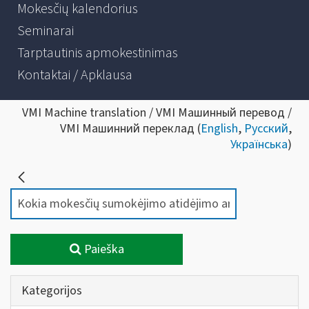
Mokesčių kalendorius
Seminarai
Tarptautinis apmokestinimas
Kontaktai / Apklausa
VMI Machine translation / VMI Машинный перевод /
VMI Машинний переклад (
English
,
Русский
,
Українська
)
Paieška
Kategorijos