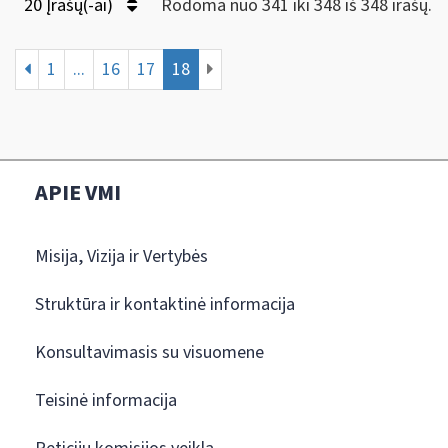
20 Įrašų(-ai)
Rodoma nuo 341 iki 348 iš 348 irašų.
1
...
16
17
18
APIE VMI
Misija, Vizija ir Vertybės
Struktūra ir kontaktinė informacija
Konsultavimasis su visuomene
Teisinė informacija