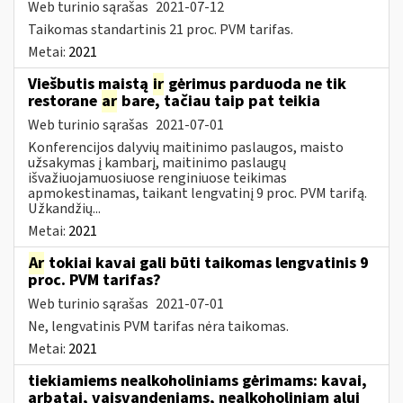
Web turinio sąrašas
2021-07-12
Taikomas standartinis 21 proc. PVM tarifas.
Metai:
2021
Viešbutis maistą
ir
gėrimus parduoda ne tik
restorane
ar
bare, tačiau taip pat teikia
Web turinio sąrašas
2021-07-01
Konferencijos dalyvių maitinimo paslaugos, maisto
užsakymas į kambarį, maitinimo paslaugų
išvažiuojamuosiuose renginiuose teikimas
apmokestinamas, taikant lengvatinį 9 proc. PVM tarifą.
Užkandžių...
Metai:
2021
Ar
tokiai kavai gali būti taikomas lengvatinis 9
proc. PVM tarifas?
Web turinio sąrašas
2021-07-01
Ne, lengvatinis PVM tarifas nėra taikomas.
Metai:
2021
tiekiamiems nealkoholiniams gėrimams: kavai,
arbatai, vaisvandeniams, nealkoholiniam alui