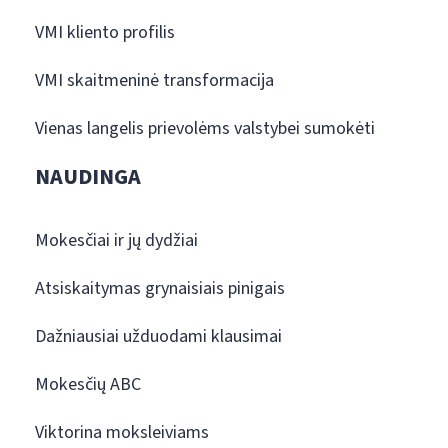
VMI kliento profilis
VMI skaitmeninė transformacija
Vienas langelis prievolėms valstybei sumokėti
NAUDINGA
Mokesčiai ir jų dydžiai
Atsiskaitymas grynaisiais pinigais
Dažniausiai užduodami klausimai
Mokesčių ABC
Viktorina moksleiviams