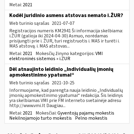
Metai:
2021
Kodėl juridinio asmens atstovas nemato i.ŽUR?
Web turinio sąrašas
2021-07-07
Registracijos numeris KM2941 Ši informacija skelbiama:
i.ŽUR (galioja iki 2024-04-30) Asmuo, norėdamas
prisijungti prie i. ŽUR, turi registruotis i. MAS ir turėti i.
MAS atstovą. i. MAS atstovas...
Metai:
2021
Mokesčių žinyno kategorijos:
VMI
elektroninės sistemos » i.ZUR
Dėl atnaujinto leidinio „Individualių įmonių
apmokestinimo ypatumai“
Web turinio sąrašas
2021-10-25
Informuojame, kad parengta nauja leidinio „Individualių
įmonių apmokestinimo ypatumai“ redakcija. Šis leidinys
yra skelbiamas VMI prie FM interneto svetainėje adresu
http://www.vmi.lt Daugiau...
Metai:
2021
Mokesčiai:
Gyventojų pajamų mokestis
Nekilnojamojo turto mokestis
Pelno mokestis