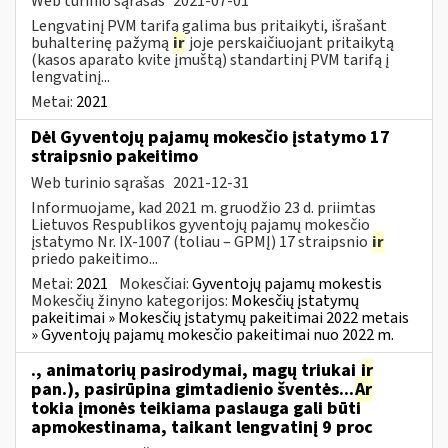
Web turinio sąrašas
2021-07-01
Lengvatinį PVM tarifą galima bus pritaikyti, išrašant
buhalterinę pažymą
ir
joje perskaičiuojant pritaikytą
(kasos aparato kvite įmuštą) standartinį PVM tarifą į
lengvatinį...
Metai:
2021
Dėl Gyventojų pajamų mokesčio įstatymo 17
straipsnio pakeitimo
Web turinio sąrašas
2021-12-31
Informuojame, kad 2021 m. gruodžio 23 d. priimtas
Lietuvos Respublikos gyventojų pajamų mokesčio
įstatymo Nr. IX-1007 (toliau – GPMĮ) 17 straipsnio
ir
priedo pakeitimo...
Metai:
2021
Mokesčiai:
Gyventojų pajamų mokestis
Mokesčių žinyno kategorijos:
Mokesčių įstatymų
pakeitimai » Mokesčių įstatymų pakeitimai 2022 metais
» Gyventojų pajamų mokesčio pakeitimai nuo 2022 m.
., animatorių pasirodymai, magų triukai
ir
pan.), pasirūpina gimtadienio šventės...
Ar
tokia įmonės teikiama paslauga gali būti
apmokestinama, taikant lengvatinį 9 proc