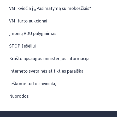
VMI kviečia į „Pasimatymą su mokesčiais“
VMI turto aukcionai
Įmonių VDU palyginimas
STOP šešėliui
Krašto apsaugos ministerijos informacija
Interneto svetainės atitikties paraiška
Ieškome turto savininkų
Nuorodos