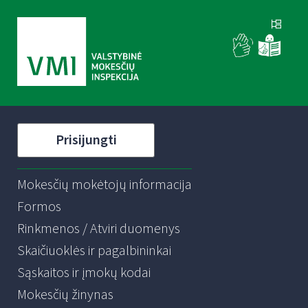
Prisijungti
Mokesčių mokėtojų informacija
Formos
Rinkmenos / Atviri duomenys
Skaičiuoklės ir pagalbininkai
Sąskaitos ir įmokų kodai
Mokesčių žinynas