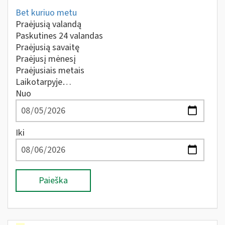
Bet kuriuo metu
Praėjusią valandą
Paskutines 24 valandas
Praėjusią savaitę
Praėjusį mėnesį
Praėjusiais metais
Laikotarpyje…
Nuo
Iki
Paieška