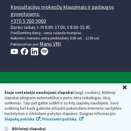
Konsultacijos mokesčių klausimais ir paslaugos
gyventojams:
+370 5 260 5060
Darbo laikas: I-IV 8.00-17.00, V 8.00-15.45.
Prieššventinę dieną - viena valanda trumpiau.
Kiekvieno mėnesio antrą penktadienį 8.00 val. - 12.00 val.
Mano VMI
Paklausimas per
Valstybinė mokesčių inspekcija prie Lietuvos
U
Respublikos finansų ministerijos
Šioje svetainėje naudojami slapukai
(angl. cookies). Būtinieji
slapukai įdiegiami automatiškai ir jiems nėra reikalingas Jūsų
Biudžetinė įstaiga. Juridinio asmens kodas — 188659752,
sutikimas. Taip pat galite sutikti ir su kitų slapukų naudojimu. Savo
adresas: Vasario 16-osios g. 14, 01107 Vilnius, Lietuva, el.paštas:
sutikimą bet kada galėsite atšaukti pakeisdami interneto naršyklės
vmi@vmi.lt
, E. pristatymo dėžutės adresas 188659752
nustatymus ir ištrindami įrašytus slapukus. Daugiau informacijos
Duomenys apie Valstybinę mokesčių inspekciją prie Lietuvos
Slapukų politika
;
Privatumo politika.
Respublikos finansų ministerijos kaupiami ir saugomi Juridinių
asmenų registre
Būtinieji slapukai