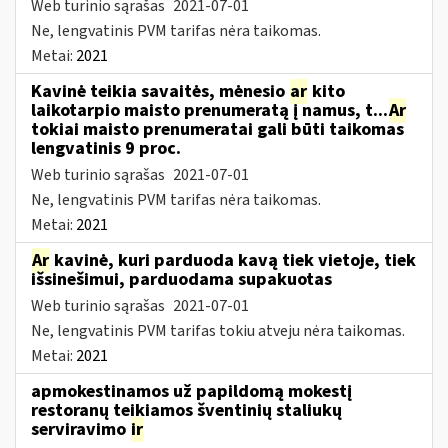
Web turinio sąrašas
2021-07-01
Ne, lengvatinis PVM tarifas nėra taikomas.
Metai:
2021
Kavinė teikia savaitės, mėnesio
ar
kito
laikotarpio maisto prenumeratą į namus, t...
Ar
tokiai maisto prenumeratai gali būti taikomas
lengvatinis 9 proc.
Web turinio sąrašas
2021-07-01
Ne, lengvatinis PVM tarifas nėra taikomas.
Metai:
2021
Ar
kavinė, kuri parduoda kavą tiek vietoje, tiek
išsinešimui, parduodama supakuotas
Web turinio sąrašas
2021-07-01
Ne, lengvatinis PVM tarifas tokiu atveju nėra taikomas.
Metai:
2021
apmokestinamos už papildomą mokestį
restoranų teikiamos šventinių staliukų
serviravimo
ir