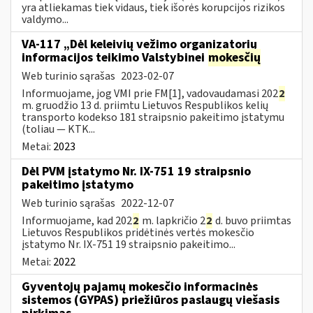
yra atliekamas tiek vidaus, tiek išorės korupcijos rizikos
valdymo...
VA-117 „Dėl keleivių vežimo organizatorių
informacijos teikimo Valstybinei
mokesčių
Web turinio sąrašas
2023-02-07
Informuojame, jog VMI prie FM[1], vadovaudamasi 202
2
m. gruodžio 13 d. priimtu Lietuvos Respublikos kelių
transporto kodekso 181 straipsnio pakeitimo įstatymu
(toliau — KTK...
Metai:
2023
Dėl PVM įstatymo Nr. IX-751 19 straipsnio
pakeitimo įstatymo
Web turinio sąrašas
2022-12-07
Informuojame, kad 202
2
m. lapkričio 2
2
d. buvo priimtas
Lietuvos Respublikos pridėtinės vertės mokesčio
įstatymo Nr. IX-751 19 straipsnio pakeitimo...
Metai:
2022
Gyventojų pajamų mokesčio informacinės
sistemos (GYPAS) priežiūros paslaugų viešasis