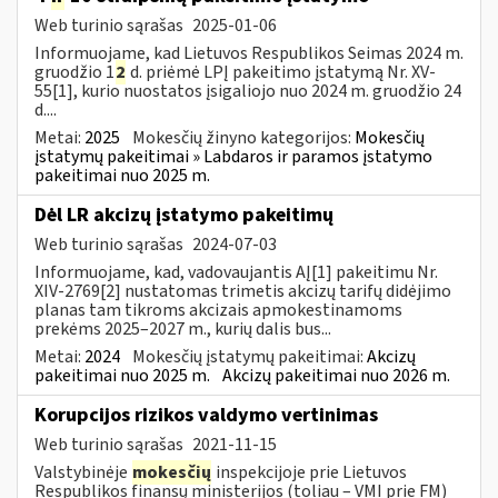
Web turinio sąrašas
2025-01-06
Informuojame, kad Lietuvos Respublikos Seimas 2024 m.
gruodžio 1
2
d. priėmė LPĮ pakeitimo įstatymą Nr. XV-
55[1], kurio nuostatos įsigaliojo nuo 2024 m. gruodžio 24
d....
Metai:
2025
Mokesčių žinyno kategorijos:
Mokesčių
įstatymų pakeitimai » Labdaros ir paramos įstatymo
pakeitimai nuo 2025 m.
Dėl LR akcizų įstatymo pakeitimų
Web turinio sąrašas
2024-07-03
Informuojame, kad, vadovaujantis AĮ[1] pakeitimu Nr.
XIV-2769[2] nustatomas trimetis akcizų tarifų didėjimo
planas tam tikroms akcizais apmokestinamoms
prekėms 2025–2027 m., kurių dalis bus...
Metai:
2024
Mokesčių įstatymų pakeitimai:
Akcizų
pakeitimai nuo 2025 m.
Akcizų pakeitimai nuo 2026 m.
Korupcijos rizikos valdymo vertinimas
Web turinio sąrašas
2021-11-15
Valstybinėje
mokesčių
inspekcijoje prie Lietuvos
Respublikos finansų ministerijos (toliau – VMI prie FM)