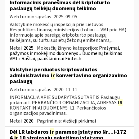
Informacinis pranešimas dėl kriptoturto
paslaugų teikėjų duomenų teikimo
Web turinio sąrašas
2025-09-05
Valstybinė mokesčių inspekcija prie Lietuvos
Respublikos finansų ministerijos (toliau — VMI prie FM)
informuoja apie pareigą kriptoturto paslaugų
teikėjams, su turtu susietų žetonų emitentams,...
Metai:
2025
Mokesčių žinyno kategorijos:
Prašymai,
pažymos ir mokėjimo duomenys » Duomenų teikimas
VMI » Raštai, paaiškinimai Fintech
Valstybei perduotos kriptovaliutos
administravimo
ir
konvertavimo organizavimo
paslaugų
Web turinio sąrašas
2020-11-11
INFORMACIJA APIE SUDARYTAS SUTARTIS Paslaugų
pirkimai I. PERKANČIOJI ORGANIZACIJA, ADRESAS
IR
KONTAKTINIAI DUOMENYS: I.1. Perkančiosios
organizacijos pavadinimas...
Metai:
2020
Pagrindinis:
Viešieji pirkimai
Dėl LR labdaros
ir
paramos įstatymo Nr....I-172
4
ir
10 straipsnių pakeitimo įstatymo