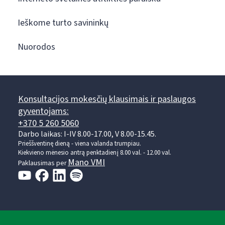
Ieškome turto savininkų
Nuorodos
Konsultacijos mokesčių klausimais ir paslaugos
gyventojams:
+370 5 260 5060
Darbo laikas: I-IV 8.00-17.00, V 8.00-15.45.
Prieššventinę dieną - viena valanda trumpiau.
Kiekvieno mėnesio antrą penktadienį 8.00 val. - 12.00 val.
Mano VMI
Paklausimas per