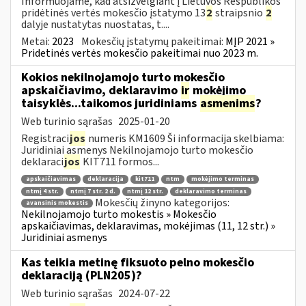
Informuojame, kad atsižvelgiant į Lietuvos Respublikos
pridėtinės vertės mokesčio įstatymo 13
2
straipsnio
2
dalyje nustatytas nuostatas, t....
Metai:
2023
Mokesčių įstatymų pakeitimai:
MĮP 2021 »
Pridetinės vertės mokesčio pakeitimai nuo 2023 m.
Kokios nekilnojamojo turto mokesčio
apskaičiavimo, deklaravimo
ir
mokėjimo
taisyklės...taikomos juridiniams
asmenims
?
Web turinio sąrašas
2025-01-20
Registraci
jos
numeris KM1609 Ši informacija skelbiama:
Juridiniai asmenys Nekilnojamojo turto mokesčio
deklaraci
jos
KIT711 formos...
apskaičiavimas
deklaracija
kit711
ntm
mokėjimo terminas
ntmį 4 str.
ntmį 7 str. 2 d.
ntmį 12 str.
deklaravimo terminas
Mokesčių žinyno kategorijos:
avansinis mokestis
Nekilnojamojo turto mokestis » Mokesčio
apskaičiavimas, deklaravimas, mokėjimas (11, 12 str.) »
Juridiniai asmenys
Kas teikia metinę fiksuoto pelno mokesčio
deklaraciją (PLN205)?
Web turinio sąrašas
2024-07-22