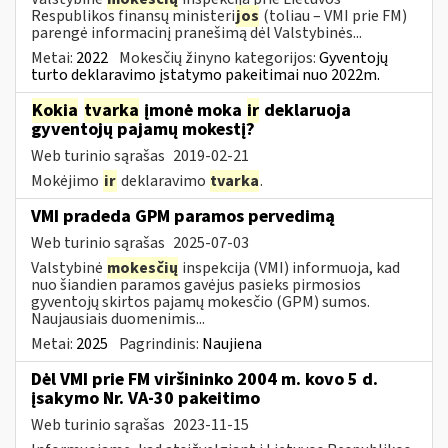
Respublikos finansų ministeri
jos
(toliau – VMI prie FM)
parengė informacinį pranešimą dėl Valstybinės...
Metai:
2022
Mokesčių žinyno kategorijos:
Gyventojų
turto deklaravimo įstatymo pakeitimai nuo 2022m.
Kokia
tvarka
įmonė moka
ir
deklaruoja
gyventojų pajamų mokestį?
Web turinio sąrašas
2019-02-21
Mokėjimo
ir
deklaravimo
tvarka
.
VMI pradeda GPM paramos pervedimą
Web turinio sąrašas
2025-07-03
Valstybinė
mokesčių
inspekcija (VMI) informuoja, kad
nuo šiandien paramos gavėjus pasieks pirmosios
gyventojų skirtos pajamų mokesčio (GPM) sumos.
Naujausiais duomenimis...
Metai:
2025
Pagrindinis:
Naujiena
Dėl VMI prie FM viršininko 2004 m. kovo 5 d.
įsakymo Nr. VA-30 pakeitimo
Web turinio sąrašas
2023-11-15