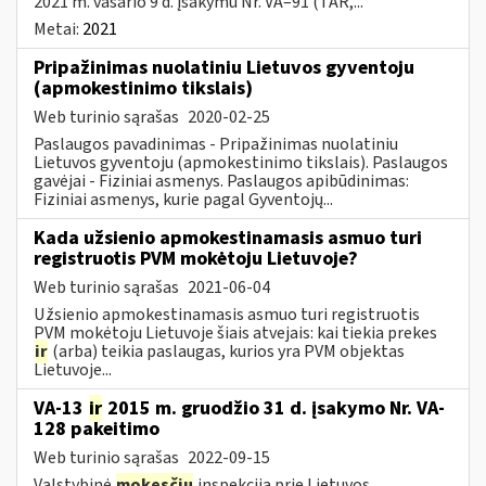
2021 m. vasario 9 d. įsakymu Nr. VA–91 (TAR,...
Metai:
2021
Pripažinimas nuolatiniu Lietuvos gyventoju
(apmokestinimo tikslais)
Web turinio sąrašas
2020-02-25
Paslaugos pavadinimas - Pripažinimas nuolatiniu
Lietuvos gyventoju (apmokestinimo tikslais). Paslaugos
gavėjai - Fiziniai asmenys. Paslaugos apibūdinimas:
Fiziniai asmenys, kurie pagal Gyventojų...
Kada užsienio apmokestinamasis asmuo turi
registruotis PVM mokėtoju Lietuvoje?
Web turinio sąrašas
2021-06-04
Užsienio apmokestinamasis asmuo turi registruotis
PVM mokėtoju Lietuvoje šiais atvejais: kai tiekia prekes
ir
(arba) teikia paslaugas, kurios yra PVM objektas
Lietuvoje...
VA-13
ir
2015 m. gruodžio 31 d. įsakymo Nr. VA-
128 pakeitimo
Web turinio sąrašas
2022-09-15
Valstybinė
mokesčių
inspekcija prie Lietuvos