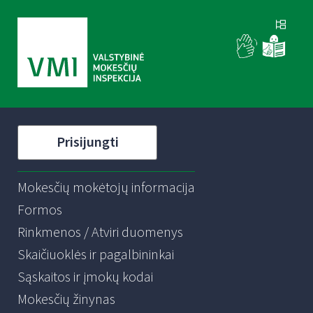
Prisijungti
Mokesčių mokėtojų informacija
Formos
Rinkmenos / Atviri duomenys
Skaičiuoklės ir pagalbininkai
Sąskaitos ir įmokų kodai
Mokesčių žinynas