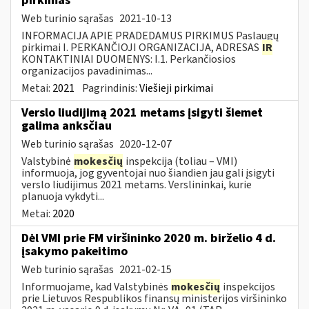
pirkimas
Web turinio sąrašas
2021-10-13
INFORMACIJA APIE PRADEDAMUS PIRKIMUS Paslaugų
pirkimai I. PERKANČIOJI ORGANIZACIJA, ADRESAS
IR
KONTAKTINIAI DUOMENYS: I.1. Perkančiosios
organizacijos pavadinimas...
Metai:
2021
Pagrindinis:
Viešieji pirkimai
Verslo liudijimą 2021 metams įsigyti šiemet
galima anksčiau
Web turinio sąrašas
2020-12-07
Valstybinė
mokesčių
inspekcija (toliau – VMI)
informuoja, jog gyventojai nuo šiandien jau gali įsigyti
verslo liudijimus 2021 metams. Verslininkai, kurie
planuoja vykdyti...
Metai:
2020
Dėl VMI prie FM viršininko 2020 m. birželio 4 d.
įsakymo pakeitimo
Web turinio sąrašas
2021-02-15
Informuojame, kad Valstybinės
mokesčių
inspekcijos
prie Lietuvos Respublikos finansų ministerijos viršininko