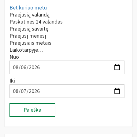
Bet kuriuo metu
Praėjusią valandą
Paskutines 24 valandas
Praėjusią savaitę
Praėjusį mėnesį
Praėjusiais metais
Laikotarpyje…
Nuo
Iki
Paieška