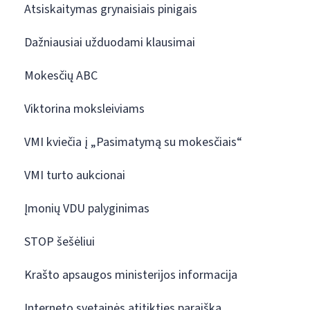
Atsiskaitymas grynaisiais pinigais
Dažniausiai užduodami klausimai
Mokesčių ABC
Viktorina moksleiviams
VMI kviečia į „Pasimatymą su mokesčiais“
VMI turto aukcionai
Įmonių VDU palyginimas
STOP šešėliui
Krašto apsaugos ministerijos informacija
Interneto svetainės atitikties paraiška