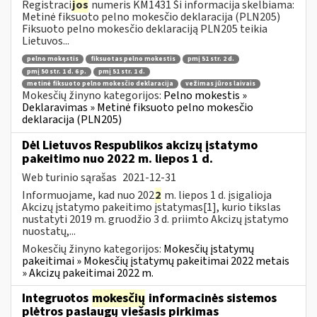
Registraci
jos
numeris KM1431 Ši informacija skelbiama:
Metinė fiksuoto pelno mokesčio deklaracija (PLN205)
Fiksuoto pelno mokesčio deklaraciją PLN205 teikia
Lietuvos...
pelno mokestis
fiksuotas pelno mokestis
pmį 51 str. 2 d.
pmį 50 str. 1 d. 6 p.
pmį 51 str. 1 d.
metinė fiksuoto pelno mokesčio deklaracija
vežimas jūros laivais
Mokesčių žinyno kategorijos:
Pelno mokestis »
Deklaravimas » Metinė fiksuoto pelno mokesčio
deklaracija (PLN205)
Dėl Lietuvos Respublikos akcizų įstatymo
pakeitimo nuo 2022 m. liepos 1 d.
Web turinio sąrašas
2021-12-31
Informuojame, kad nuo 202
2
m. liepos 1 d. įsigalioja
Akcizų įstatymo pakeitimo įstatymas[1], kurio tikslas
nustatyti 2019 m. gruodžio 3 d. priimto Akcizų įstatymo
nuostatų,...
Mokesčių žinyno kategorijos:
Mokesčių įstatymų
pakeitimai » Mokesčių įstatymų pakeitimai 2022 metais
» Akcizų pakeitimai 2022 m.
Integruotos
mokesčių
informacinės sistemos
plėtros paslaugų viešasis pirkimas