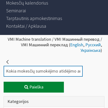
Mokesčių kalendorius
Seminarai
Tarptautinis apmokestinimas
Kontaktai / Apklausa
VMI Machine translation / VMI Машинный перевод /
VMI Машинний переклад (
English
,
Русский
,
Українська
)
Paieška
Kategorijos