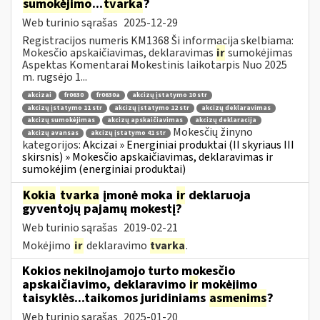
sumokėjimo
...
tvarka
?
Web turinio sąrašas
2025-12-29
Registracijos numeris KM1368 Ši informacija skelbiama:
Mokesčio apskaičiavimas, deklaravimas
ir
sumokėjimas
Aspektas Komentarai Mokestinis laikotarpis Nuo 2025
m. rugsėjo 1...
akcizai
fr0630
fr0630a
akcizų įstatymo 10 str
akcizų įstatymo 11 str
akcizų įstatymo 12 str
akcizų deklaravimas
akcizų sumokėjimas
akcizų apskaičiavimas
akcizų deklaracija
Mokesčių žinyno
akcizų avansas
akcizų įstatymo 41 str
kategorijos:
Akcizai » Energiniai produktai (II skyriaus III
skirsnis) » Mokesčio apskaičiavimas, deklaravimas ir
sumokėjim (energiniai produktai)
Kokia
tvarka
įmonė moka
ir
deklaruoja
gyventojų pajamų mokestį?
Web turinio sąrašas
2019-02-21
Mokėjimo
ir
deklaravimo
tvarka
.
Kokios nekilnojamojo turto mokesčio
apskaičiavimo, deklaravimo
ir
mokėjimo
taisyklės...taikomos juridiniams
asmenims
?
Web turinio sąrašas
2025-01-20