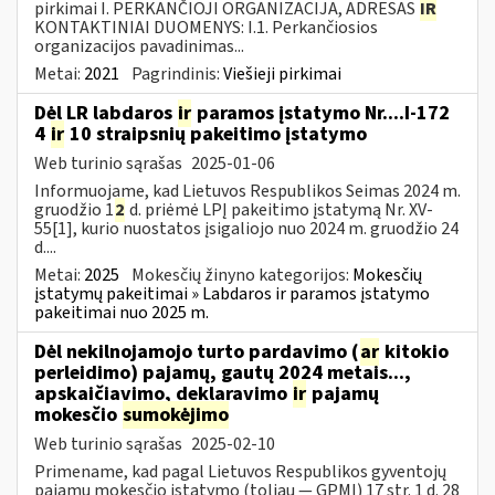
pirkimai I. PERKANČIOJI ORGANIZACIJA, ADRESAS
IR
KONTAKTINIAI DUOMENYS: I.1. Perkančiosios
organizacijos pavadinimas...
Metai:
2021
Pagrindinis:
Viešieji pirkimai
Dėl LR labdaros
ir
paramos įstatymo Nr....I-172
4
ir
10 straipsnių pakeitimo įstatymo
Web turinio sąrašas
2025-01-06
Informuojame, kad Lietuvos Respublikos Seimas 2024 m.
gruodžio 1
2
d. priėmė LPĮ pakeitimo įstatymą Nr. XV-
55[1], kurio nuostatos įsigaliojo nuo 2024 m. gruodžio 24
d....
Metai:
2025
Mokesčių žinyno kategorijos:
Mokesčių
įstatymų pakeitimai » Labdaros ir paramos įstatymo
pakeitimai nuo 2025 m.
Dėl nekilnojamojo turto pardavimo (
ar
kitokio
perleidimo) pajamų, gautų 2024 metais...,
apskaičiavimo, deklaravimo
ir
pajamų
mokesčio
sumokėjimo
Web turinio sąrašas
2025-02-10
Primename, kad pagal Lietuvos Respublikos gyventojų
pajamų mokesčio įstatymo (toliau — GPMĮ) 17 str. 1 d. 28