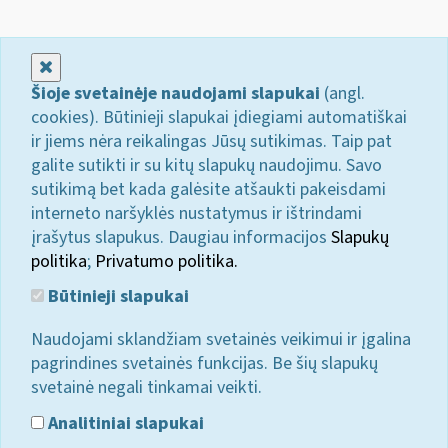
Uždaryti
Šioje svetainėje naudojami slapukai
(angl.
cookies). Būtinieji slapukai įdiegiami automatiškai
ir jiems nėra reikalingas Jūsų sutikimas. Taip pat
galite sutikti ir su kitų slapukų naudojimu. Savo
sutikimą bet kada galėsite atšaukti pakeisdami
interneto naršyklės nustatymus ir ištrindami
įrašytus slapukus. Daugiau informacijos
Slapukų
politika
;
Privatumo politika.
Būtinieji slapukai
Naudojami sklandžiam svetainės veikimui ir įgalina
pagrindines svetainės funkcijas. Be šių slapukų
svetainė negali tinkamai veikti.
Analitiniai slapukai