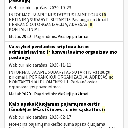
paslaugų
Web turinio sąrašas
2020-10-23
INFORMACIJA APIE NUSTATYTUS LAIMĖTOJUS
IR
KETINIMĄ SUDARYTI SUTARTIS Paslaugų pirkimai I.
PERKANČIOJI ORGANIZACIJA, ADRESAS
IR
KONTAKTINIAI...
Metai:
2020
Pagrindinis:
Viešieji pirkimai
Valstybei perduotos kriptovaliutos
administravimo
ir
konvertavimo organizavimo
paslaugų
Web turinio sąrašas
2020-11-11
INFORMACIJA APIE SUDARYTAS SUTARTIS Paslaugų
pirkimai I. PERKANČIOJI ORGANIZACIJA, ADRESAS
IR
KONTAKTINIAI DUOMENYS: I.1. Perkančiosios
organizacijos pavadinimas...
Metai:
2020
Pagrindinis:
Viešieji pirkimai
Kaip apskaičiuojamas pajamų mokestis
išmokėjus lėšas iš investicinės sąskaitos
ir
Web turinio sąrašas
2026-02-17
Mokėtina pajamų mokesčio suma apskaičiuojama