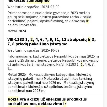
mokesčio
sumokėjimo
Web turinio sąrašas
2024-02-09
Primename apie nuolatinio gyventojo 2023 metais
gautų nekilnojamojo turto pardavimo (arba kitokio
perleidimo) pajamų apskaičiavimą, deklaravimą
ir
pajamų mokesčio...
Metai:
2024
VIII-1183 1,
2
, 4, 6, 7, 9, 11, 12 straipsnių
ir
3,
7, 8 priedų pakeitimo įstatymo
Web turinio sąrašas
2025-10-09
Informuojame, kad Lietuvos Respublikos Seimas 2025 m.
rugsėjo 25 dieną priėmė: Lietuvos Respublikos mokesčio
už aplinkos teršimą įstatymo Nr. VIII-1183 1,
2
, 4, 6, 7,
9,...
Metai:
2025
Mokesčių žinyno kategorijos:
Mokesčių
įstatymų pakeitimai » Mokesčio už aplinkos teršimą
įstatymo pakeitimai nuo 2026 m.
Mokesčių įstatymų
pakeitimai » Mokesčio už aplinkos teršimą įstatymo
pakeitimai nuo 2027 m.
Kokia
yra akcizų už energinius produktus
apskaičiavimo, deklaravimo
ir