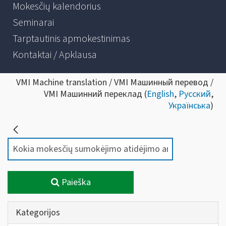
Mokesčių kalendorius
Seminarai
Tarptautinis apmokestinimas
Kontaktai / Apklausa
VMI Machine translation / VMI Машинный перевод /
VMI Машинний переклад (
English
,
Русский
,
Українська
)
Paieška
Kategorijos