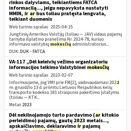
rinkos dalyviams, teikiantiems FATCA
informaciją..., jeigu nepavyksta nustatyti
MMIN,
ir
ar
bus toliau pratęsta lengvata,
teikiant duomenis
Web turinio sąrašas
2025-04-15
Jungtinių Amerikos Valstijų (toliau — JAV) vidaus pajamų
tarnyba išplatino pranešimą Nr. 2024-78, kuriuo
informavo valstybių
mokesčių
administratorius...
DUK:
DUK - FATCA
VA-117 „Dėl keleivių vežimo organizatorių
informacijos teikimo Valstybinei
mokesčių
Web turinio sąrašas
2023-02-07
Informuojame, jog VMI prie FM[1], vadovaudamasi 202
2
m. gruodžio 13 d. priimtu Lietuvos Respublikos kelių
transporto kodekso 181 straipsnio pakeitimo įstatymu
(toliau — KTK...
Metai:
2023
Dėl nekilnojamojo turto pardavimo (
ar
kitokio
perleidimo) pajamų, gautų 2023 metais...,
apskaičiavimo, deklaravimo
ir
pajamų