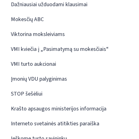
Dažniausiai užduodami klausimai
Mokesčių ABC
Viktorina moksleiviams
VMI kviečia į „Pasimatymą su mokesčiais“
VMI turto aukcionai
Įmonių VDU palyginimas
STOP šešėliui
Krašto apsaugos ministerijos informacija
Interneto svetainės atitikties paraiška
Ieškome turto savininkų