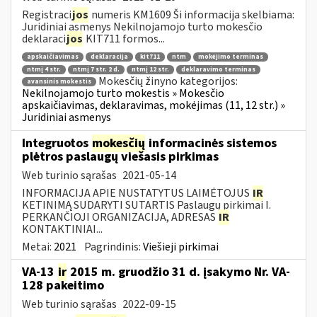
Registraci
jos
numeris KM1609 Ši informacija skelbiama:
Juridiniai asmenys Nekilnojamojo turto mokesčio
deklaraci
jos
KIT711 formos...
apskaičiavimas
deklaracija
kit711
ntm
mokėjimo terminas
ntmį 4 str.
ntmį 7 str. 2 d.
ntmį 12 str.
deklaravimo terminas
Mokesčių žinyno kategorijos:
avansinis mokestis
Nekilnojamojo turto mokestis » Mokesčio
apskaičiavimas, deklaravimas, mokėjimas (11, 12 str.) »
Juridiniai asmenys
Integruotos
mokesčių
informacinės sistemos
plėtros paslaugų viešasis pirkimas
Web turinio sąrašas
2021-05-14
INFORMACIJA APIE NUSTATYTUS LAIMĖTOJUS
IR
KETINIMĄ SUDARYTI SUTARTIS Paslaugų pirkimai I.
PERKANČIOJI ORGANIZACIJA, ADRESAS
IR
KONTAKTINIAI...
Metai:
2021
Pagrindinis:
Viešieji pirkimai
VA-13
ir
2015 m. gruodžio 31 d. įsakymo Nr. VA-
128 pakeitimo
Web turinio sąrašas
2022-09-15