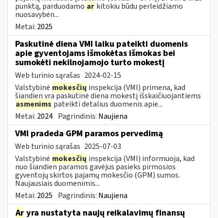
punktą, parduodamo
ar
kitokiu būdu perleidžiamo
nuosavybėn...
Metai:
2025
Paskutinė diena VMI laiku pateikti duomenis
apie gyventojams išmokėtas išmokas bei
sumokėti nekilnojamojo turto mokestį
Web turinio sąrašas
2024-02-15
Valstybinė
mokesčių
inspekcija (VMI) primena, kad
šiandien yra paskutinė diena mokestį išskaičiuojantiems
asmenims
pateikti detalius duomenis apie...
Metai:
2024
Pagrindinis:
Naujiena
VMI pradeda GPM paramos pervedimą
Web turinio sąrašas
2025-07-03
Valstybinė
mokesčių
inspekcija (VMI) informuoja, kad
nuo šiandien paramos gavėjus pasieks pirmosios
gyventojų skirtos pajamų mokesčio (GPM) sumos.
Naujausiais duomenimis...
Metai:
2025
Pagrindinis:
Naujiena
Ar
yra nustatyta naujų reikalavimų finansų