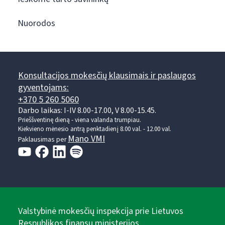
Nuorodos
Konsultacijos mokesčių klausimais ir paslaugos
gyventojams:
+370 5 260 5060
Darbo laikas: I-IV 8.00-17.00, V 8.00-15.45.
Prieššventinę dieną - viena valanda trumpiau.
Kiekvieno mėnesio antrą penktadienį 8.00 val. - 12.00 val.
Mano VMI
Paklausimas per
Valstybinė mokesčių inspekcija prie Lietuvos
Respublikos finansų ministerijos