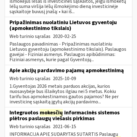
išmokėjus lėšas iš investicinės sąskaitos, jeigu išmokėtų
lėšų suma viršija lėšų išmokėjimo dieną investicinėje
sąskaitoje buvusį įnašą: • kai iš...
Pripažinimas nuolatiniu Lietuvos gyventoju
(apmokestinimo tikslais)
Web turinio sąrašas
2020-02-25
Paslaugos pavadinimas - Pripažinimas nuolatiniu
Lietuvos gyventoju (apmokestinimo tikslais). Paslaugos
gavėjai - Fiziniai asmenys. Paslaugos apibūdinimas:
Fiziniai asmenys, kurie pagal Gyventojų...
Apie akcijų pardavimo pajamų apmokestinimą
Web turinio sąrašas
2025-10-09
1.Gyventojas 2026 metais parduos akcijas, kurios
nuosavybėje bus išlaikytos ilgiau nei 5 metus. Kokiu
tarifu bus apmokestinamos gautos pajamos? Ne per
investicinę sąskaitą įgytų akcijų pardavimo...
Integruotos
mokesčių
informacinės sistemos
plėtros paslaugų viešasis pirkimas
Web turinio sąrašas
2021-06-15
INFORMACIJA APIE SUDARYTAS SUTARTIS Paslaugų