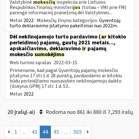
Valstybinė
mokesčių
inspekcija prie Lietuvos
Respublikos finansų ministeri
jos
(toliau – VMI prie FM)
parengė informacinį pranešimą dėl Valstybinės...
Metai:
2022
Mokesčių žinyno kategorijos:
Gyventojų
turto deklaravimo įstatymo pakeitimai nuo 2022m.
Dėl nekilnojamojo turto pardavimo (
ar
kitokio
perleidimo) pajamų, gautų 2021 metais...,
apskaičiavimo, deklaravimo
ir
pajamų
mokesčio
sumokėjimo
Web turinio sąrašas
2022-03-15
Primename, kad pagal Gyventojų pajamų mokesčio
įstatymo 17 str.1 d. 28 punktą, parduodamo ar kitokiu
būdu perleidžiamo nuosavybėn nekilnojamojo daikto
(išskyrus GPMĮ 17 str. 1 d. 53...
Metai:
2022
20 Įrašų(-ai)
Rodoma nuo 861 iki 880 iš 7,293 irašų.
1
...
43
44
45
...
365