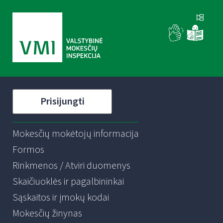
Prisijungti
Mokesčių mokėtojų informacija
Formos
Rinkmenos / Atviri duomenys
Skaičiuoklės ir pagalbininkai
Sąskaitos ir įmokų kodai
Mokesčių žinynas