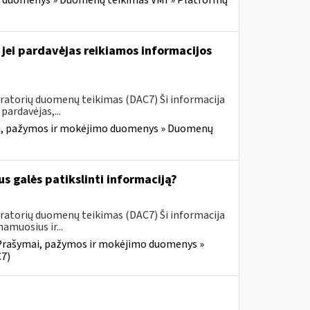
 duomenys » Duomenų teikimas VMI » Platformų
 jei pardavėjas reikiamos informacijos
ratorių duomenų teikimas (DAC7) Ši informacija
ardavėjas,...
, pažymos ir mokėjimo duomenys » Duomenų
s galės patikslinti informaciją?
ratorių duomenų teikimas (DAC7) Ši informacija
muosius ir...
Prašymai, pažymos ir mokėjimo duomenys »
7)