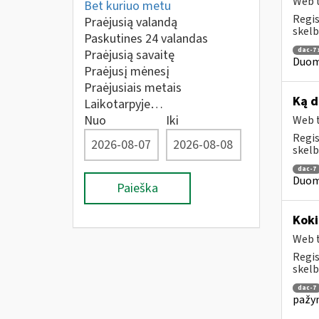
Web t
Bet kuriuo metu
Regis
Praėjusią valandą
skelb
Paskutines 24 valandas
dac-7
Praėjusią savaitę
Duome
Praėjusį mėnesį
Praėjusiais metais
Ką d
Laikotarpyje…
Nuo
Iki
Web t
Regis
skelb
dac-7
Duome
Paieška
Koki
Web t
Regis
skelb
dac-7
pažym