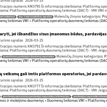
urinio sąrašas
2026-03-25
tracijos numeris KM3795 Ši informacija skelbiama: Platformų ope
iama: Platformų operatorių duomenų teikimas (DAC7) - VMI VMI in
Mokesčių žinyno kategorijos:
Pr
 xml rinkmena
dac-7 xml struktūros aprašas
nų teikimas VMI » Platformų operatorių duomenų teikimas (DAC
aryti, jei išbandžius visus įmanomus būdus, pardavėja
urinio sąrašas
2026-03-25
tracijos numeris KM3791 Ši informacija skelbiama: Platformų ope
iama: Platformų operatorių duomenų teikimas (DAC7) - VMI Jeigu 
Mokesčių žinyno kategorijos:
P
praneštinas pardavėjas duomenų nepateikia
nų teikimas VMI » Platformų operatorių duomenų teikimas (DAC
ų veiksmų gali imtis platformos operatorius, jei pardav
urinio sąrašas
2026-03-25
tracijos numeris KM3777 Ši informacija skelbiama: Platformų ope
iama: Platformų operatorių duomenų teikimas (DAC7) - VMI Jeigu p
platformų operatorius pardavėjui nepateikus informacijos
pardavėjas nepateikė informa
os ir mokėjimo duomenys » Duomenų teikimas VMI » Platformų 