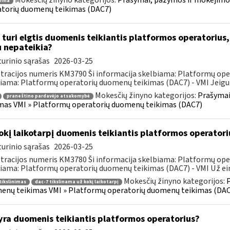
Mokesčių žinyno kategorijos:
Prašymai, pažymos ir mokėjimo
orma
torių duomenų teikimas (DAC7)
 turi elgtis duomenis teikiantis platformos operatorius,
u nepateikia?
urinio sąrašas
2026-03-25
tracijos numeris KM3790 Ši informacija skelbiama: Platformų ope
iama: Platformų operatorių duomenų teikimas (DAC7) - VMI Jeigu p
Mokesčių žinyno kategorijos:
Prašymai
praneštino pardavėjo atsakomybė
mas VMI » Platformų operatorių duomenų teikimas (DAC7)
okį laikotarpį duomenis teikiantis platformos operatoriu
urinio sąrašas
2026-03-25
tracijos numeris KM3780 Ši informacija skelbiama: Platformų ope
iama: Platformų operatorių duomenų teikimas (DAC7) - VMI Už eina
Mokesčių žinyno kategorijos:
tikslinimas
dac-7 tikslinama už kokį laikotarpį
nų teikimas VMI » Platformų operatorių duomenų teikimas (DAC
yra duomenis teikiantis platformos operatorius?