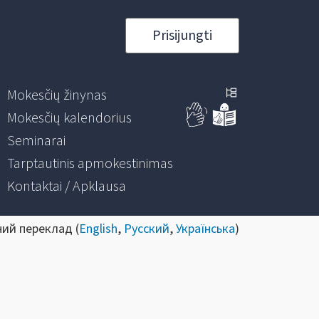
Prisijungti
Mokesčių žinynas
Mokesčių kalendorius
Seminarai
Tarptautinis apmokestinimas
Kontaktai / Apklausa
ний переклад (
English
,
Русский
,
Українська
)