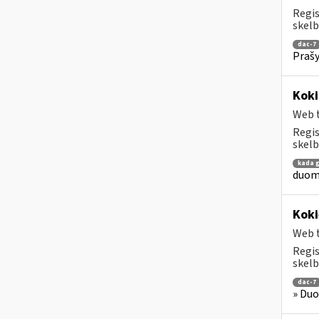
Regis
skelb
dac-7
Prašy
Koki
Web t
Regis
skelb
kada g
duome
Koki
Web t
Regis
skelb
dac-7
» Duo