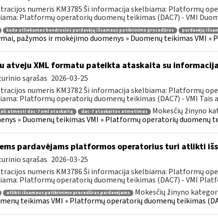
tracijos numeris KM3785 Ši informacija skelbiama: Platformų ope
iama: Platformų operatorių duomenų teikimas (DAC7) - VMI Duomen
kada atliekamos bendrosios pardavėjų išsamaus patikrinimo procedūros
pardavėjų išsa
mai, pažymos ir mokėjimo duomenys » Duomenų teikimas VMI » P
u atveju XML formatu pateikta ataskaita su informacija
urinio sąrašas
2026-03-25
tracijos numeris KM3782 Ši informacija skelbiama: Platformų ope
iama: Platformų operatorių duomenų teikimas (DAC7) - VMI Tais atve
Mokesčių žinyno ka
ali atmesti dac-7 xml ataskaitą
dac-7 ataskaitos atmetimas
nys » Duomenų teikimas VMI » Platformų operatorių duomenų t
ems pardavėjams platformos operatorius turi atlikti i
urinio sąrašas
2026-03-25
tracijos numeris KM3786 Ši informacija skelbiama: Platformų ope
iama: Platformų operatorių duomenų teikimas (DAC7) - VMI Platf
Mokesčių žinyno kategori
atlikti išsamaus patikrinimo procedūras pardavėjams
menų teikimas VMI » Platformų operatorių duomenų teikimas (D