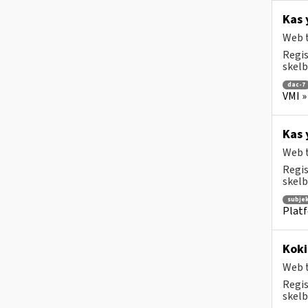
Kas 
Web t
Regis
skelb
dac-7
VMI »
Kas 
Web t
Regis
skelb
subje
Platf
Koki
Web t
Regis
skelb