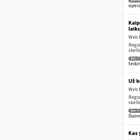
platf
opera
Kaip
laik
Web t
Regis
skelb
dac-7
teiki
Už k
Web t
Regis
skelb
dac-7 
Duome
Kas 