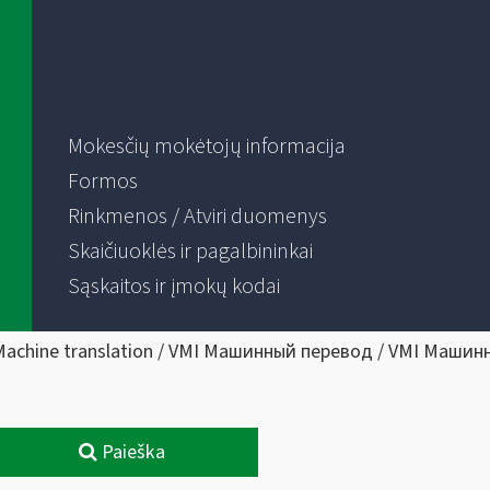
Mokesčių mokėtojų informacija
Formos
Rinkmenos / Atviri duomenys
Skaičiuoklės ir pagalbininkai
Sąskaitos ir įmokų kodai
Machine translation / VMI Машинный перевод / VMI Машин
Paieška