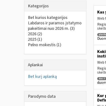
Kategorijos
Kas 
Bet kurios kategorijos
Web t
Labdaros ir paramos įstatymo
Regis
pakeitimai nuo 2026 m.
(3)
skelb
2026
(2)
platf
Duome
2025
(1)
Pelno mokestis
(1)
Koki
inst
Web t
Aplankai
Regis
skelb
Bet kurį aplanką
dac-7
duome
Kur 
Parodymo data
Defi