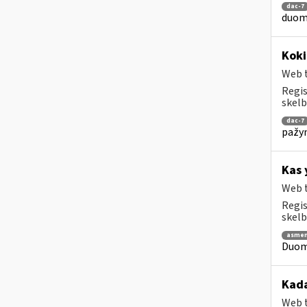
dac-7
duome
Koki
Web t
Regis
skelb
dac-7
pažym
Kas 
Web t
Regis
skelb
asmen
Duome
Kada
Web t