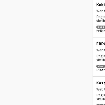
Koki
Web t
Regis
skelb
dac-7 
teiki
EBPO
Web t
Regis
skelb
ebpo
Platf
Kas 
Web t
Regis
skelb