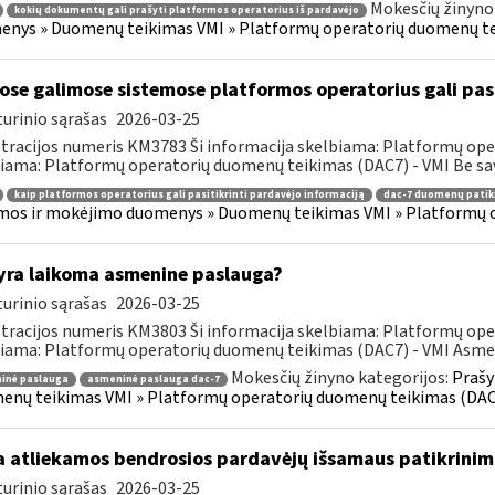
Mokesčių žinyno
kokių dokumentų gali prašyti platformos operatorius iš pardavėjo
nys » Duomenų teikimas VMI » Platformų operatorių duomenų t
ose galimose sistemose platformos operatorius gali pasi
urinio sąrašas
2026-03-25
tracijos numeris KM3783 Ši informacija skelbiama: Platformų ope
iama: Platformų operatorių duomenų teikimas (DAC7) - VMI Be sav
kaip platformos operatorius gali pasitikrinti pardavėjo informaciją
dac-7 duomenų patik
os ir mokėjimo duomenys » Duomenų teikimas VMI » Platformų 
yra laikoma asmenine paslauga?
urinio sąrašas
2026-03-25
tracijos numeris KM3803 Ši informacija skelbiama: Platformų ope
iama: Platformų operatorių duomenų teikimas (DAC7) - VMI Asmen
Mokesčių žinyno kategorijos:
Prašy
inė paslauga
asmeninė paslauga dac-7
nų teikimas VMI » Platformų operatorių duomenų teikimas (DAC
 atliekamos bendrosios pardavėjų išsamaus patikrinim
urinio sąrašas
2026-03-25