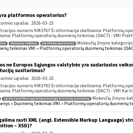
yra platformos operatorius?
urinio sąrašas
2026-03-25
tracijos numeris KM3767 Ši informacija skelbiama: Platformų ope
iama: Platformų operatorių duomenų teikimas (DAC7) - VMI Platf
Mokesčių žinyno kategorijo
orma
duomenų teikimas
platformų operatorius
nų teikimas VMI » Platformų operatorių duomenų teikimas (DAC
os ne Europos Sąjungos valstybės yra sudariusios veik
itucijų susitarimus?
urinio sąrašas
2026-03-25
tracijos numeris KM3793 Ši informacija skelbiama: Platformų ope
iama: Platformų operatorių duomenų teikimas (DAC7) - VMI Kai tik 
Mokesčių žinyno kat
sąrašas kvalifikuotųjų kompetentingų institucijų susitarimų
nys » Duomenų teikimas VMI » Platformų operatorių duomenų t
galima rasti XML (angl. Extensible Markup Language) st
nition – XSD)?