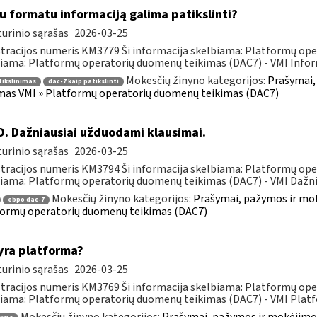
u formatu informaciją galima patikslinti?
urinio sąrašas
2026-03-25
tracijos numeris KM3779 Ši informacija skelbiama: Platformų ope
iama: Platformų operatorių duomenų teikimas (DAC7) - VMI Inform
Mokesčių žinyno kategorijos:
Prašymai,
tikslinimas
dac-7 kaip patikslinti
mas VMI » Platformų operatorių duomenų teikimas (DAC7)
. Dažniausiai užduodami klausimai.
urinio sąrašas
2026-03-25
tracijos numeris KM3794 Ši informacija skelbiama: Platformų ope
iama: Platformų operatorių duomenų teikimas (DAC7) - VMI Dažniau
Mokesčių žinyno kategorijos:
Prašymai, pažymos ir mo
ebpo dac-7
ormų operatorių duomenų teikimas (DAC7)
yra platforma?
urinio sąrašas
2026-03-25
tracijos numeris KM3769 Ši informacija skelbiama: Platformų ope
iama: Platformų operatorių duomenų teikimas (DAC7) - VMI Platfo