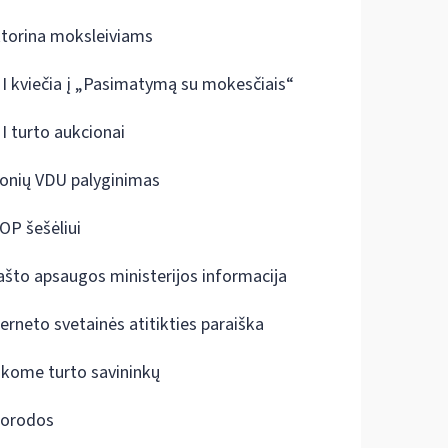
ktorina moksleiviams
I kviečia į „Pasimatymą su mokesčiais“
I turto aukcionai
onių VDU palyginimas
OP šešėliui
ašto apsaugos ministerijos informacija
terneto svetainės atitikties paraiška
škome turto savininkų
orodos