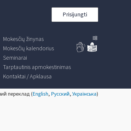
Prisijungti
Mokesčių žinynas
Mokesčių kalendorius
Seminarai
Tarptautinis apmokestinimas
Kontaktai / Apklausa
ний переклад (
English
,
Русский
,
Українська
)