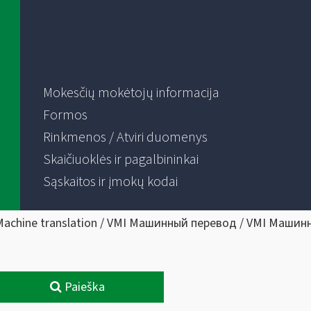
Mokesčių mokėtojų informacija
Formos
Rinkmenos / Atviri duomenys
Skaičiuoklės ir pagalbininkai
Sąskaitos ir įmokų kodai
Machine translation / VMI Машинный перевод / VMI Машин
Paieška