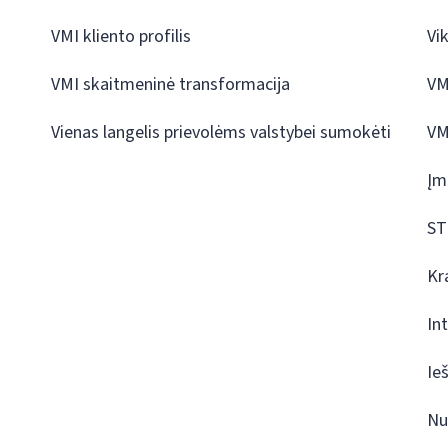
VMI kliento profilis
Vi
VMI skaitmeninė transformacija
VM
Vienas langelis prievolėms valstybei sumokėti
VM
Įm
ST
Kr
In
Ie
Nu