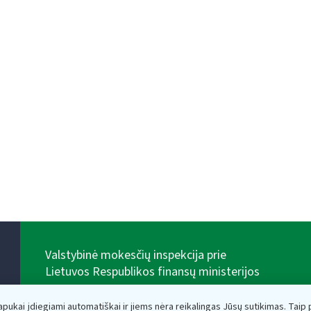
Valstybinė mokesčių inspekcija prie
Lietuvos Respublikos finansų ministerijos
Biudžetinė įstaiga. Juridinio asmens kodas — 188659752,
adresas: Vasario 16-osios g. 14, 01107 Vilnius, Lietuva,
lapukai įdiegiami automatiškai ir jiems nėra reikalingas Jūsų sutikimas. Taip pa