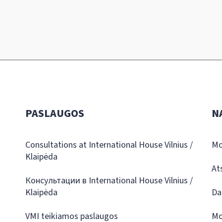
PASLAUGOS
N
Consultations at International House Vilnius /
Mo
Klaipėda
At
Консультации в International House Vilnius /
Klaipėda
Da
VMI teikiamos paslaugos
Mo