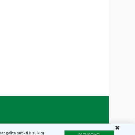
Uždar
t galite sutikti ir su kitų