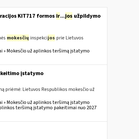
aracijos KIT717 formos
ir
...
jos
užpildymo
nės
mokesčių
inspekci
jos
prie Lietuvos
i » Mokesčio už aplinkos teršimą įstatymo
akeitimo įstatymo
ną priėmė: Lietuvos Respublikos mokesčio už
i » Mokesčio už aplinkos teršimą įstatymo
plinkos teršimą įstatymo pakeitimai nuo 2027