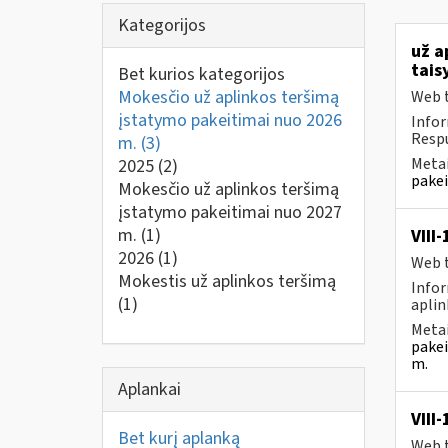
Kategorijos
už a
tais
Bet kurios kategorijos
Mokesčio už aplinkos teršimą
Web t
įstatymo pakeitimai nuo 2026
Infor
Respu
m.
(3)
Metai
2025
(2)
pakei
Mokesčio už aplinkos teršimą
įstatymo pakeitimai nuo 2027
m.
(1)
VIII
2026
(1)
Web t
Mokestis už aplinkos teršimą
Infor
(1)
aplin
Metai
pakei
m.
Aplankai
VIII
Bet kurį aplanką
Web t