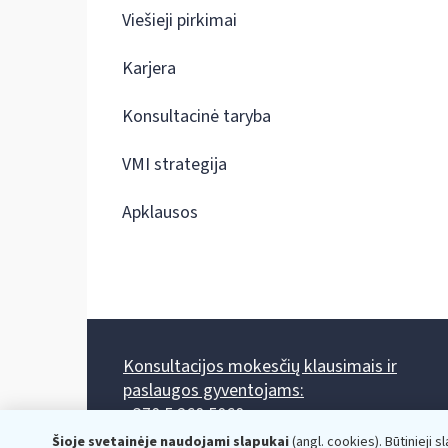
Viešieji pirkimai
Karjera
Konsultacinė taryba
VMI strategija
Apklausos
Konsultacijos mokesčių klausimais ir
paslaugos gyventojams:
+370 5 260 5060
Darbo laikas: I-IV 8.00-17.00, V 8.00-15.45.
Šioje svetainėje naudojami slapukai
(angl. cookies). Būtinieji s