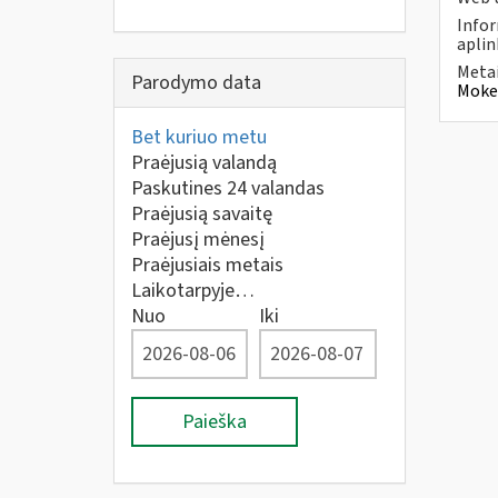
Infor
aplin
Metai
Parodymo data
Mokes
Bet kuriuo metu
Praėjusią valandą
Paskutines 24 valandas
Praėjusią savaitę
Praėjusį mėnesį
Praėjusiais metais
Laikotarpyje…
Nuo
Iki
Paieška