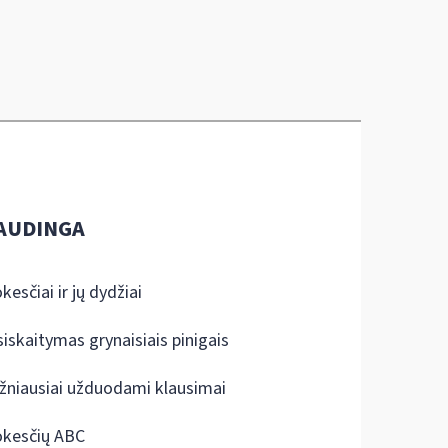
AUDINGA
kesčiai ir jų dydžiai
siskaitymas grynaisiais pinigais
žniausiai užduodami klausimai
kesčių ABC