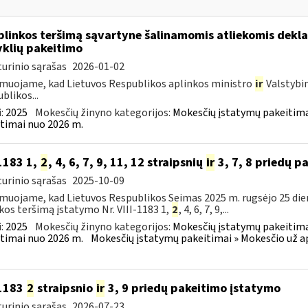
plinkos teršimą sąvartyne šalinamomis atliekomis dekl
yklių pakeitimo
urinio sąrašas
2026-01-02
muojame, kad Lietuvos Respublikos aplinkos ministro
ir
Valstybi
blikos...
:
2025
Mokesčių žinyno kategorijos:
Mokesčių įstatymų pakeitima
timai nuo 2026 m.
-1183 1,
2
, 4, 6, 7, 9, 11, 12 straipsnių
ir
3, 7, 8 priedų p
urinio sąrašas
2025-10-09
muojame, kad Lietuvos Respublikos Seimas 2025 m. rugsėjo 25 die
kos teršimą įstatymo Nr. VIII-1183 1,
2
, 4, 6, 7, 9,...
:
2025
Mokesčių žinyno kategorijos:
Mokesčių įstatymų pakeitima
timai nuo 2026 m.
Mokesčių įstatymų pakeitimai » Mokesčio už a
-1183
2
straipsnio
ir
3, 9 priedų pakeitimo įstatymo
urinio sąrašas
2026-07-23