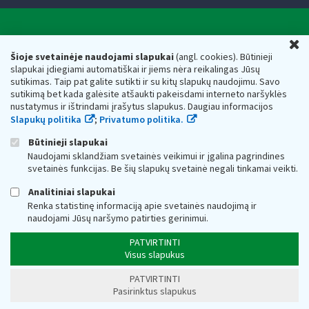
Valstybinė mokesčių inspekcija prie Lietuvos
U
Respublikos finansų ministerijos
Šioje svetainėje naudojami slapukai
(angl. cookies). Būtinieji
slapukai įdiegiami automatiškai ir jiems nėra reikalingas Jūsų
Biudžetinė įstaiga. Juridinio asmens kodas — 188659752,
sutikimas. Taip pat galite sutikti ir su kitų slapukų naudojimu. Savo
adresas: Vasario 16-osios g. 14, 01107 Vilnius, Lietuva, el.paštas:
sutikimą bet kada galėsite atšaukti pakeisdami interneto naršyklės
vmi@vmi.lt
, E. pristatymo dėžutės adresas 188659752
nustatymus ir ištrindami įrašytus slapukus. Daugiau informacijos
Duomenys apie Valstybinę mokesčių inspekciją prie Lietuvos
Slapukų politika
;
Privatumo politika.
Respublikos finansų ministerijos kaupiami ir saugomi Juridinių
asmenų registre
Būtinieji slapukai
Naudojami sklandžiam svetainės veikimui ir įgalina pagrindines
svetainės funkcijas. Be šių slapukų svetainė negali tinkamai veikti.
Analitiniai slapukai
Renka statistinę informaciją apie svetainės naudojimą ir
naudojami Jūsų naršymo patirties gerinimui.
PATVIRTINTI
Visus slapukus
PATVIRTINTI
Pasirinktus slapukus