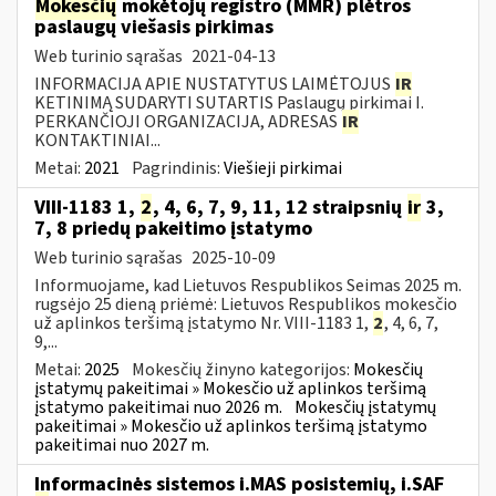
Mokesčių
mokėtojų registro (MMR) plėtros
paslaugų viešasis pirkimas
Web turinio sąrašas
2021-04-13
INFORMACIJA APIE NUSTATYTUS LAIMĖTOJUS
IR
KETINIMĄ SUDARYTI SUTARTIS Paslaugų pirkimai I.
PERKANČIOJI ORGANIZACIJA, ADRESAS
IR
KONTAKTINIAI...
Metai:
2021
Pagrindinis:
Viešieji pirkimai
VIII-1183 1,
2
, 4, 6, 7, 9, 11, 12 straipsnių
ir
3,
7, 8 priedų pakeitimo įstatymo
Web turinio sąrašas
2025-10-09
Informuojame, kad Lietuvos Respublikos Seimas 2025 m.
rugsėjo 25 dieną priėmė: Lietuvos Respublikos mokesčio
už aplinkos teršimą įstatymo Nr. VIII-1183 1,
2
, 4, 6, 7,
9,...
Metai:
2025
Mokesčių žinyno kategorijos:
Mokesčių
įstatymų pakeitimai » Mokesčio už aplinkos teršimą
įstatymo pakeitimai nuo 2026 m.
Mokesčių įstatymų
pakeitimai » Mokesčio už aplinkos teršimą įstatymo
pakeitimai nuo 2027 m.
Informacinės sistemos i.MAS posistemių, i.SAF