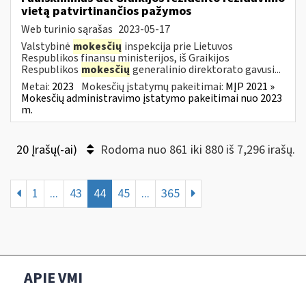
vietą patvirtinančios pažymos
Web turinio sąrašas
2023-05-17
Valstybinė
mokesčių
inspekcija prie Lietuvos
Respublikos finansų ministerijos, iš Graikijos
Respublikos
mokesčių
generalinio direktorato gavusi...
Metai:
2023
Mokesčių įstatymų pakeitimai:
MĮP 2021 »
Mokesčių administravimo įstatymo pakeitimai nuo 2023
m.
20 Įrašų(-ai)
Rodoma nuo 861 iki 880 iš 7,296 irašų.
1
...
43
44
45
...
365
APIE VMI