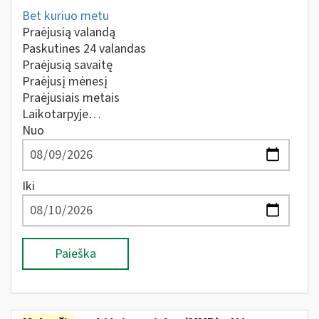
Bet kuriuo metu
Praėjusią valandą
Paskutines 24 valandas
Praėjusią savaitę
Praėjusį mėnesį
Praėjusiais metais
Laikotarpyje…
Nuo
Iki
Paieška