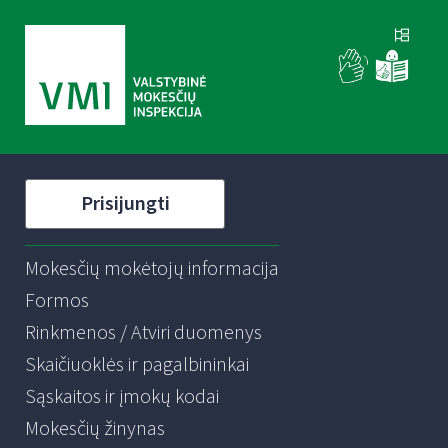
Prisijungti
Mokesčių mokėtojų informacija
Formos
Rinkmenos / Atviri duomenys
Skaičiuoklės ir pagalbininkai
Sąskaitos ir įmokų kodai
Mokesčių žinynas