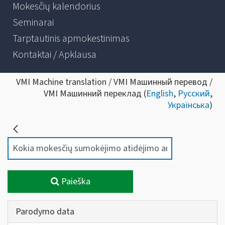
Mokesčių kalendorius
Seminarai
Tarptautinis apmokestinimas
Kontaktai / Apklausa
VMI Machine translation / VMI Машинный перевод /
VMI Машинний переклад (
English
,
Русский
,
Українська
)
Paieška
Parodymo data