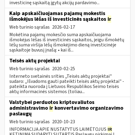
investicinę sąskaitą įgytų akcijų pardavimo...
Kaip apskaičiuojamas pajamų mokestis
išmokėjus lėšas iš investicinės sąskaitos
ir
Web turinio sąrašas
2026-02-17
Mokėtina pajamų mokesčio suma apskaičiuojama
išmokėjus lėšas iš investicinės sąskaitos, jeigu išmokėtų
lėšų suma viršija lėšų išmokėjimo dieną investicinėje
sąskaitoje buvusį įnašą: • kai iš...
Teisės aktų projektai
Web turinio sąrašas
2020-02-25
Interneto svetainės srities „Teisės aktų projektai"
sudaro: „Išvadoms gauti pateikti teisės aktų projektai" -
pateikta nuoroda į Lietuvos Respublikos Seimo teisės
aktų informacinės sistemos (toliau...
Valstybei perduotos kriptovaliutos
administravimo
ir
konvertavimo organizavimo
paslaugų
Web turinio sąrašas
2020-10-23
INFORMACIJA APIE NUSTATYTUS LAIMĖTOJUS
IR
KETINIMĄ SUDARYTI SUTARTIS Paslaugų pirkimai I.