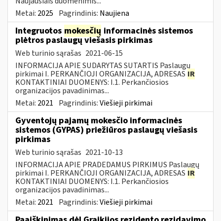
Naujausiais duomenimis...
Metai:
2025
Pagrindinis:
Naujiena
Integruotos
mokesčių
informacinės sistemos
plėtros paslaugų viešasis pirkimas
Web turinio sąrašas
2021-06-15
INFORMACIJA APIE SUDARYTAS SUTARTIS Paslaugų
pirkimai I. PERKANČIOJI ORGANIZACIJA, ADRESAS
IR
KONTAKTINIAI DUOMENYS: I.1. Perkančiosios
organizacijos pavadinimas...
Metai:
2021
Pagrindinis:
Viešieji pirkimai
Gyventojų pajamų mokesčio informacinės
sistemos (GYPAS) priežiūros paslaugų viešasis
pirkimas
Web turinio sąrašas
2021-10-13
INFORMACIJA APIE PRADEDAMUS PIRKIMUS Paslaugų
pirkimai I. PERKANČIOJI ORGANIZACIJA, ADRESAS
IR
KONTAKTINIAI DUOMENYS: I.1. Perkančiosios
organizacijos pavadinimas...
Metai:
2021
Pagrindinis:
Viešieji pirkimai
Paaiškinimas dėl Graikijos rezidento rezidavimo