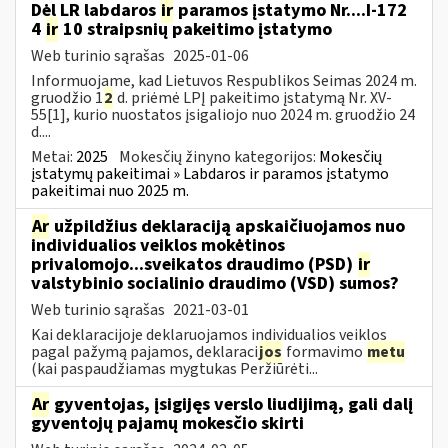
Dėl LR labdaros
ir
paramos įstatymo Nr....I-172
4
ir
10 straipsnių pakeitimo įstatymo
Web turinio sąrašas
2025-01-06
Informuojame, kad Lietuvos Respublikos Seimas 2024 m.
gruodžio 1
2
d. priėmė LPĮ pakeitimo įstatymą Nr. XV-
55[1], kurio nuostatos įsigaliojo nuo 2024 m. gruodžio 24
d....
Metai:
2025
Mokesčių žinyno kategorijos:
Mokesčių
įstatymų pakeitimai » Labdaros ir paramos įstatymo
pakeitimai nuo 2025 m.
Ar
užpildžius deklaraciją apskaičiuojamos nuo
individualios veiklos mokėtinos
privalomojo...sveikatos draudimo (PSD)
ir
valstybinio socialinio draudimo (VSD) sumos?
Web turinio sąrašas
2021-03-01
Kai deklaracijoje deklaruojamos individualios veiklos
pagal pažymą pajamos, deklaraci
jos
formavimo
metu
(kai paspaudžiamas mygtukas Peržiūrėti...
Ar
gyventojas, įsigijęs verslo liudijimą, gali dalį
gyventojų pajamų mokesčio skirti