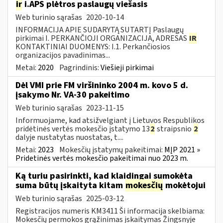
ir
i.APS plėtros paslaugų viešasis
Web turinio sąrašas
2020-10-14
INFORMACIJA APIE SUDARYTĄ SUTARTĮ Paslaugų
pirkimai I. PERKANČIOJI ORGANIZACIJA, ADRESAS
IR
KONTAKTINIAI DUOMENYS: I.1. Perkančiosios
organizacijos pavadinimas...
Metai:
2020
Pagrindinis:
Viešieji pirkimai
Dėl VMI prie FM viršininko 2004 m. kovo 5 d.
įsakymo Nr. VA-30 pakeitimo
Web turinio sąrašas
2023-11-15
Informuojame, kad atsižvelgiant į Lietuvos Respublikos
pridėtinės vertės mokesčio įstatymo 13
2
straipsnio
2
dalyje nustatytas nuostatas, t....
Metai:
2023
Mokesčių įstatymų pakeitimai:
MĮP 2021 »
Pridetinės vertės mokesčio pakeitimai nuo 2023 m.
Ką turiu pasirinkti, kad klaidingai sumokėta
suma būtų įskaityta kitam
mokesčių
mokėtojui
Web turinio sąrašas
2025-03-12
Registracijos numeris KM3411 Ši informacija skelbiama:
Mokesčių permokos grąžinimas įskaitymas Žingsnyje