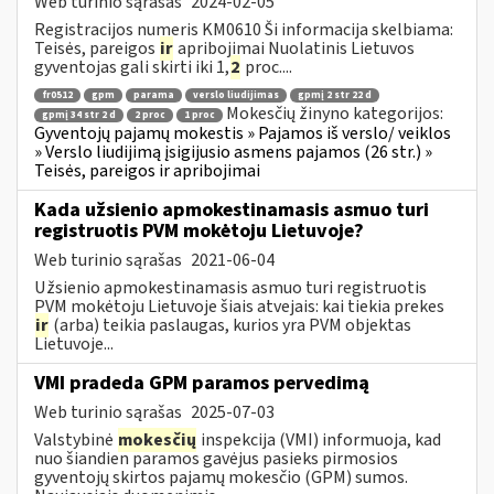
Web turinio sąrašas
2024-02-05
Registracijos numeris KM0610 Ši informacija skelbiama:
Teisės, pareigos
ir
apribojimai Nuolatinis Lietuvos
gyventojas gali skirti iki 1,
2
proc....
fr0512
gpm
parama
verslo liudijimas
gpmį 2 str 22 d
Mokesčių žinyno kategorijos:
gpmį 34 str 2 d
2 proc
1 proc
Gyventojų pajamų mokestis » Pajamos iš verslo/ veiklos
» Verslo liudijimą įsigijusio asmens pajamos (26 str.) »
Teisės, pareigos ir apribojimai
Kada užsienio apmokestinamasis asmuo turi
registruotis PVM mokėtoju Lietuvoje?
Web turinio sąrašas
2021-06-04
Užsienio apmokestinamasis asmuo turi registruotis
PVM mokėtoju Lietuvoje šiais atvejais: kai tiekia prekes
ir
(arba) teikia paslaugas, kurios yra PVM objektas
Lietuvoje...
VMI pradeda GPM paramos pervedimą
Web turinio sąrašas
2025-07-03
Valstybinė
mokesčių
inspekcija (VMI) informuoja, kad
nuo šiandien paramos gavėjus pasieks pirmosios
gyventojų skirtos pajamų mokesčio (GPM) sumos.