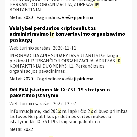
PERKANČIOJI ORGANIZACIJA, ADRESAS
IR
KONTAKTINIAI...
Metai:
2020
Pagrindinis:
Viešieji pirkimai
Valstybei perduotos kriptovaliutos
administravimo
ir
konvertavimo organizavimo
paslaugų
Web turinio sąrašas
2020-11-11
INFORMACIJA APIE SUDARYTAS SUTARTIS Paslaugų
pirkimai I. PERKANČIOJI ORGANIZACIJA, ADRESAS
IR
KONTAKTINIAI DUOMENYS: I.1. Perkančiosios
organizacijos pavadinimas...
Metai:
2020
Pagrindinis:
Viešieji pirkimai
Dėl PVM įstatymo Nr. IX-751 19 straipsnio
pakeitimo įstatymo
Web turinio sąrašas
2022-12-07
Informuojame, kad 202
2
m. lapkričio 2
2
d. buvo priimtas
Lietuvos Respublikos pridėtinės vertės mokesčio
įstatymo Nr. IX-751 19 straipsnio pakeitimo...
Metai:
2022