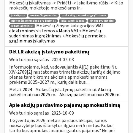
Mokesčių įskaitymas -> Pridėti -> Įskaitymo rūšis -> Kito
mokesčių mokėtojo mokesčiams ir...
įskaitymo
mokesčių permoka
mokesčių permokos grąžinimas
mokesčio permokos grąžinimas
įskaitymo tvarka
kitam gyventojui
Mokesčių žinyno kategorijos:
VMI
kitam asmeniui
elektroninės sistemos » Mano VMI » Mokesčių
suderinimas ir grąžinimas » Mokesčių permokos
grąžinimas įskaitymas
Dėl LR akcizų įstatymo pakeitimų
Web turinio sąrašas
2024-07-03
Informuojame, kad, vadovaujantis AĮ[1] pakeitimu Nr.
XIV-2769[2] nustatomas trimetis akcizų tarifų didėjimo
planas tam tikroms akcizais apmokestinamoms
prekėms 2025–2027 m., kurių dalis bus...
Metai:
2024
Mokesčių įstatymų pakeitimai:
Akcizų
pakeitimai nuo 2025 m.
Akcizų pakeitimai nuo 2026 m.
Apie akcijų pardavimo pajamų apmokestinimą
Web turinio sąrašas
2025-10-09
1.Gyventojas 2026 metais parduos akcijas, kurios
nuosavybėje bus išlaikytos ilgiau nei 5 metus. Kokiu
tarifu bus apmokestinamos gautos pajamos? Ne per