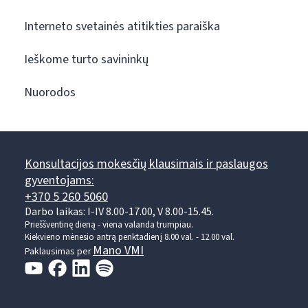
Interneto svetainės atitikties paraiška
Ieškome turto savininkų
Nuorodos
Konsultacijos mokesčių klausimais ir paslaugos
gyventojams:
+370 5 260 5060
Darbo laikas: I-IV 8.00-17.00, V 8.00-15.45.
Prieššventinę dieną - viena valanda trumpiau.
Kiekvieno mėnesio antrą penktadienį 8.00 val. - 12.00 val.
Mano VMI
Paklausimas per