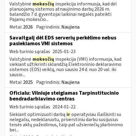
Valstybinė
mokesčių
inspekcija informuoja, kad dėl
planuojamų sistemos atnaujinimo darbų 2026 m.
balandžio 7 d. gyventojai laikinai negalės pateikti
Pajamų mokesčio...
Metai:
2026
Pagrindinis:
Naujiena
Savaitgalį dėl EDS serverių perkėlimo nebus
pasiekiamos VMI sistemos
Web turinio sąrašas
2025-01-23
Valstybinė
mokesčių
inspekcija (VMI) informuoja, kad
siekiant užtikrinti sklandžią Elektroninio deklaravimo
sistemos (EDS) veiklą, nuo sausio 24 d. nuo 20 val. iki
sausio...
Metai:
2025
Pagrindinis:
Naujiena
Oficialu: Vilniuje steigiamas Tarpinstitucinio
bendradarbiavimo centras
Web turinio sąrašas
2024-01-22
Siekiant optimizuoti darbą
ir
operatyviau išaiškinti su
nelegaliu, nedeklaruotu, priverstiniu darbu susijusius
teisės aktų pažeidimus, taip pat užsieniečių įdarbinimo
bei...