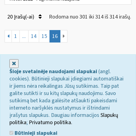
20 Įrašų(-ai)
Rodoma nuo 301 iki 314 iš 314 irašų.
1
...
14
15
16
Uždaryti
Šioje svetainėje naudojami slapukai
(angl.
cookies). Būtinieji slapukai įdiegiami automatiškai
ir jiems nėra reikalingas Jūsų sutikimas. Taip pat
galite sutikti ir su kitų slapukų naudojimu. Savo
sutikimą bet kada galėsite atšaukti pakeisdami
interneto naršyklės nustatymus ir ištrindami
įrašytus slapukus. Daugiau informacijos
Slapukų
politika
;
Privatumo politika.
Būtinieji slapukai