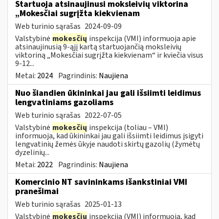
Startuoja atsinaujinusi moksleivių viktorina
„Mokesčiai sugrįžta kiekvienam
Web turinio sąrašas
2024-09-09
Valstybinė
mokesčių
inspekcija (VMI) informuoja apie
atsinaujinusią 9-ąjį kartą startuojančią moksleivių
viktoriną „Mokesčiai sugrįžta kiekvienam“ ir kviečia visus
9-12...
Metai:
2024
Pagrindinis:
Naujiena
Nuo šiandien ūkininkai jau gali išsiimti leidimus
lengvatiniams gazoliams
Web turinio sąrašas
2022-07-05
Valstybinė
mokesčių
inspekcija (toliau – VMI)
informuoja, kad ūkininkai jau gali išsiimti leidimus įsigyti
lengvatinių žemės ūkyje naudoti skirtų gazolių (žymėtų
dyzelinių...
Metai:
2022
Pagrindinis:
Naujiena
Komercinio NT savininkams išankstiniai VMI
pranešimai
Web turinio sąrašas
2025-01-13
Valstybinė
mokesčių
inspekcija (VMI) informuoja, kad