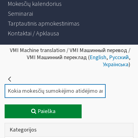
Mokesčių kalendorius
Seminarai
Tarptautinis apmokestinimas
Kontaktai / Apklausa
VMI Machine translation / VMI Машинный перевод /
VMI Машинний переклад (
English
,
Русский
,
Українська
)
Paieška
Kategorijos