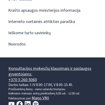
Krašto apsaugos ministerijos informacija
Interneto svetainės atitikties paraiška
Ieškome turto savininkų
Nuorodos
Konsultacijos mokesčių klausimais ir paslaugos
gyventojams:
+370 5 260 5060
Darbo laikas: I-IV 8.00-17.00, V 8.00-15.45.
Prieššventinę dieną - viena valanda trumpiau.
Kiekvieno mėnesio antrą penktadienį 8.00 val. - 12.00 val.
Mano VMI
Paklausimas per