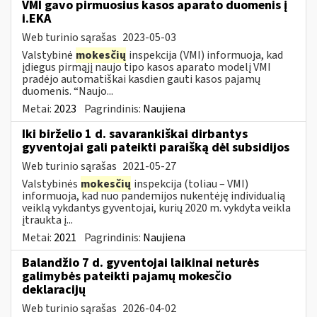
VMI gavo pirmuosius kasos aparato duomenis į
i.EKA
Web turinio sąrašas
2023-05-03
Valstybinė
mokesčių
inspekcija (VMI) informuoja, kad
įdiegus pirmąjį naujo tipo kasos aparato modelį VMI
pradėjo automatiškai kasdien gauti kasos pajamų
duomenis. “Naujo...
Metai:
2023
Pagrindinis:
Naujiena
Iki birželio 1 d. savarankiškai dirbantys
gyventojai gali pateikti paraišką dėl subsidijos
Web turinio sąrašas
2021-05-27
Valstybinės
mokesčių
inspekcija (toliau – VMI)
informuoja, kad nuo pandemijos nukentėję individualią
veiklą vykdantys gyventojai, kurių 2020 m. vykdyta veikla
įtraukta į...
Metai:
2021
Pagrindinis:
Naujiena
Balandžio 7 d. gyventojai laikinai neturės
galimybės pateikti pajamų mokesčio
deklaracijų
Web turinio sąrašas
2026-04-02