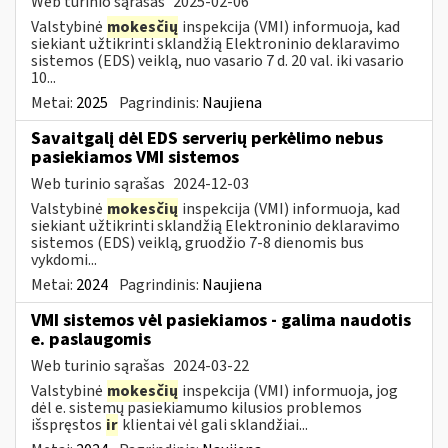
Web turinio sąrašas
2025-02-06
Valstybinė
mokesčių
inspekcija (VMI) informuoja, kad
siekiant užtikrinti sklandžią Elektroninio deklaravimo
sistemos (EDS) veiklą, nuo vasario 7 d. 20 val. iki vasario
10...
Metai:
2025
Pagrindinis:
Naujiena
Savaitgalį dėl EDS serverių perkėlimo nebus
pasiekiamos VMI sistemos
Web turinio sąrašas
2024-12-03
Valstybinė
mokesčių
inspekcija (VMI) informuoja, kad
siekiant užtikrinti sklandžią Elektroninio deklaravimo
sistemos (EDS) veiklą, gruodžio 7-8 dienomis bus
vykdomi...
Metai:
2024
Pagrindinis:
Naujiena
VMI sistemos vėl pasiekiamos - galima naudotis
e. paslaugomis
Web turinio sąrašas
2024-03-22
Valstybinė
mokesčių
inspekcija (VMI) informuoja, jog
dėl e. sistemų pasiekiamumo kilusios problemos
išspręstos
ir
klientai vėl gali sklandžiai...