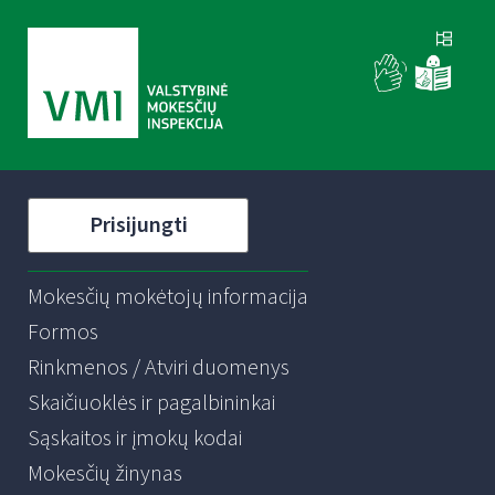
Prisijungti
Mokesčių mokėtojų informacija
Formos
Rinkmenos / Atviri duomenys
Skaičiuoklės ir pagalbininkai
Sąskaitos ir įmokų kodai
Mokesčių žinynas