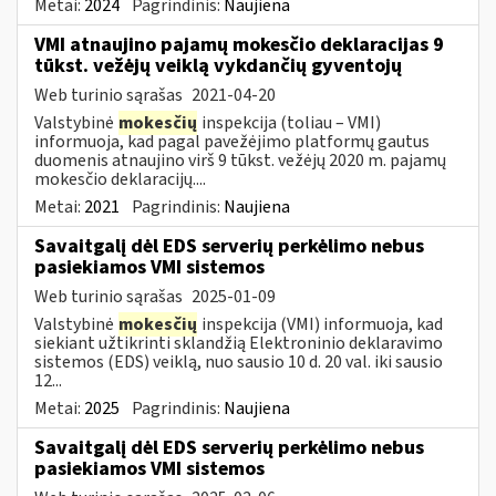
Metai:
2024
Pagrindinis:
Naujiena
VMI atnaujino pajamų mokesčio deklaracijas 9
tūkst. vežėjų veiklą vykdančių gyventojų
Web turinio sąrašas
2021-04-20
Valstybinė
mokesčių
inspekcija (toliau – VMI)
informuoja, kad pagal pavežėjimo platformų gautus
duomenis atnaujino virš 9 tūkst. vežėjų 2020 m. pajamų
mokesčio deklaracijų....
Metai:
2021
Pagrindinis:
Naujiena
Savaitgalį dėl EDS serverių perkėlimo nebus
pasiekiamos VMI sistemos
Web turinio sąrašas
2025-01-09
Valstybinė
mokesčių
inspekcija (VMI) informuoja, kad
siekiant užtikrinti sklandžią Elektroninio deklaravimo
sistemos (EDS) veiklą, nuo sausio 10 d. 20 val. iki sausio
12...
Metai:
2025
Pagrindinis:
Naujiena
Savaitgalį dėl EDS serverių perkėlimo nebus
pasiekiamos VMI sistemos