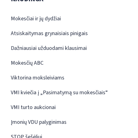
Mokesčiai ir jų dydžiai
Atsiskaitymas grynaisiais pinigais
Dažniausiai užduodami klausimai
Mokesčių ABC
Viktorina moksleiviams
VMI kviečia į „Pasimatymą su mokesčiais“
VMI turto aukcionai
Įmonių VDU palyginimas
STOP šešėliui