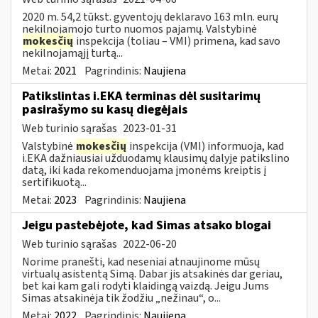
2020 m. 54,2 tūkst. gyventojų deklaravo 163 mln. eurų
nekilnojamojo turto nuomos pajamų. Valstybinė
mokesčių
inspekcija (toliau – VMI) primena, kad savo
nekilnojamąjį turtą...
Metai:
2021
Pagrindinis:
Naujiena
Patikslintas i.EKA terminas dėl susitarimų
pasirašymo su kasų diegėjais
Web turinio sąrašas
2023-01-31
Valstybinė
mokesčių
inspekcija (VMI) informuoja, kad
i.EKA dažniausiai užduodamų klausimų dalyje patikslino
datą, iki kada rekomenduojama įmonėms kreiptis į
sertifikuotą...
Metai:
2023
Pagrindinis:
Naujiena
Jeigu pastebėjote, kad Simas atsako blogai
Web turinio sąrašas
2022-06-20
Norime pranešti, kad neseniai atnaujinome mūsų
virtualų asistentą Simą. Dabar jis atsakinės dar geriau,
bet kai kam gali rodyti klaidingą vaizdą. Jeigu Jums
Simas atsakinėja tik žodžiu „nežinau“, o...
Metai:
2022
Pagrindinis:
Naujiena