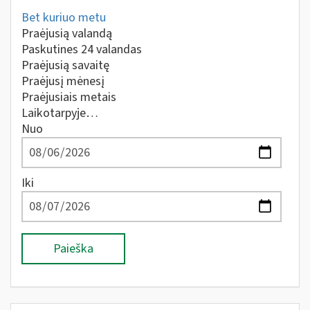
Bet kuriuo metu
Praėjusią valandą
Paskutines 24 valandas
Praėjusią savaitę
Praėjusį mėnesį
Praėjusiais metais
Laikotarpyje…
Nuo
Iki
Paieška