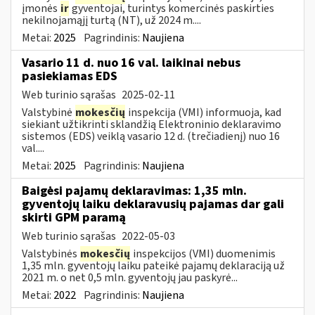
įmonės
ir
gyventojai, turintys komercinės paskirties
nekilnojamąjį turtą (NT), už 2024 m....
Metai:
2025
Pagrindinis:
Naujiena
Vasario 11 d. nuo 16 val. laikinai nebus
pasiekiamas EDS
Web turinio sąrašas
2025-02-11
Valstybinė
mokesčių
inspekcija (VMI) informuoja, kad
siekiant užtikrinti sklandžią Elektroninio deklaravimo
sistemos (EDS) veiklą vasario 12 d. (trečiadienį) nuo 16
val....
Metai:
2025
Pagrindinis:
Naujiena
Baigėsi pajamų deklaravimas: 1,35 mln.
gyventojų laiku deklaravusių pajamas dar gali
skirti GPM paramą
Web turinio sąrašas
2022-05-03
Valstybinės
mokesčių
inspekcijos (VMI) duomenimis
1,35 mln. gyventojų laiku pateikė pajamų deklaraciją už
2021 m. o net 0,5 mln. gyventojų jau paskyrė...
Metai:
2022
Pagrindinis:
Naujiena