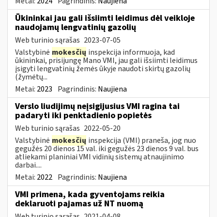
Metai:
2024
Pagrindinis:
Naujiena
Ūkininkai jau gali išsiimti leidimus dėl veikloje
naudojamų lengvatinių gazolių
Web turinio sąrašas
2023-07-05
Valstybinė
mokesčių
inspekcija informuoja, kad
ūkininkai, prisijungę Mano VMI, jau gali išsiimti leidimus
įsigyti lengvatinių žemės ūkyje naudoti skirtų gazolių
(žymėtų...
Metai:
2023
Pagrindinis:
Naujiena
Verslo liudijimų neįsigijusius VMI ragina tai
padaryti iki penktadienio popietės
Web turinio sąrašas
2022-05-20
Valstybinė
mokesčių
inspekcija (VMI) praneša, jog nuo
gegužės 20 dienos 15 val. iki gegužės 23 dienos 9 val. bus
atliekami planiniai VMI vidinių sistemų atnaujinimo
darbai....
Metai:
2022
Pagrindinis:
Naujiena
VMI primena, kada gyventojams reikia
deklaruoti pajamas už NT nuomą
Web turinio sąrašas
2021-04-08