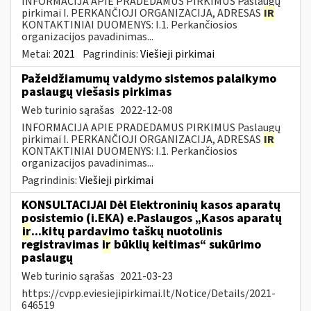
INFORMACIJA APIE PRADEDAMUS PIRKIMUS Paslaugų
pirkimai I. PERKANČIOJI ORGANIZACIJA, ADRESAS
IR
KONTAKTINIAI DUOMENYS: I.1. Perkančiosios
organizacijos pavadinimas...
Metai:
2021
Pagrindinis:
Viešieji pirkimai
Pažeidžiamumų valdymo sistemos palaikymo
paslaugų viešasis pirkimas
Web turinio sąrašas
2022-12-08
INFORMACIJA APIE PRADEDAMUS PIRKIMUS Paslaugų
pirkimai I. PERKANČIOJI ORGANIZACIJA, ADRESAS
IR
KONTAKTINIAI DUOMENYS: I.1. Perkančiosios
organizacijos pavadinimas...
Pagrindinis:
Viešieji pirkimai
KONSULTACIJAI Dėl Elektroninių kasos aparatų
posistemio (i.EKA) e.Paslaugos „Kasos aparatų
ir
...kitų pardavimo taškų nuotolinis
registravimas
ir
būklių keitimas“ sukūrimo
paslaugų
Web turinio sąrašas
2021-03-23
https://cvpp.eviesiejipirkimai.lt/Notice/Details/2021-
646519