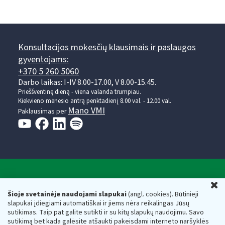
Konsultacijos mokesčių klausimais ir paslaugos
gyventojams:
+370 5 260 5060
Darbo laikas: I-IV 8.00-17.00, V 8.00-15.45.
Prieššventinę dieną - viena valanda trumpiau.
Kiekvieno mėnesio antrą penktadienį 8.00 val. - 12.00 val.
Mano VMI
Paklausimas per
Valstybinė mokesčių inspekcija prie Lietuvos
U
Respublikos finansų ministerijos
Šioje svetainėje naudojami slapukai
(angl. cookies). Būtinieji
slapukai įdiegiami automatiškai ir jiems nėra reikalingas Jūsų
Biudžetinė įstaiga. Juridinio asmens kodas — 188659752,
sutikimas. Taip pat galite sutikti ir su kitų slapukų naudojimu. Savo
adresas: Vasario 16-osios g. 14, 01107 Vilnius, Lietuva, el.paštas:
sutikimą bet kada galėsite atšaukti pakeisdami interneto naršyklės