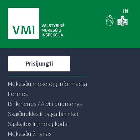
Prisijungti
Mokesčių mokėtojų informacija
Formos
Rinkmenos / Atviri duomenys
Skaičiuoklės ir pagalbininkai
Sąskaitos ir įmokų kodai
Mokesčių žinynas