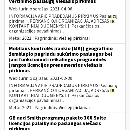
vertinimo paslaugų viešasis pirkimas
Web turinio sąrašas
2021-04-06
INFORMACIJA APIE PRADEDAMUS PIRKIMUS Paslaugų
pirkimai I. PERKANČIOJI ORGANIZACIJA, ADRESAS
IR
KONTAKTINIAI DUOMENYS: I.1. Perkančiosios
organizacijos pavadinimas...
Metai:
2021
Pagrindinis:
Viešieji pirkimai
Mobilaus kontrolės įrankio (MKĮ) geografinio
žemėlapio pagrindu sukūrimo paslaugos bei
jam funkcionuoti reikalingos programinės
įrangos licencijos prenumeratos viešasis
pirkimas
Web turinio sąrašas
2021-08-30
INFORMACIJA APIE PRADEDAMUS PIRKIMUS Paslaugų
pirkimai I. PERKANČIOJI ORGANIZACIJA, ADRESAS
IR
KONTAKTINIAI DUOMENYS: I.1. Perkančiosios
organizacijos pavadinimas...
Metai:
2021
Pagrindinis:
Viešieji pirkimai
GB and Smith programų paketo 360 Suite
licencijos palaikymo paslaugos viešasis
pirkimas