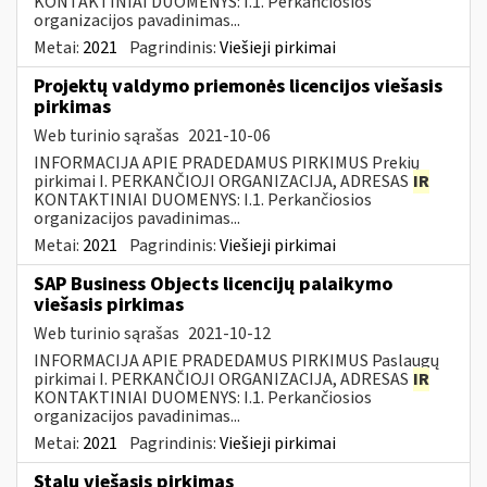
KONTAKTINIAI DUOMENYS: I.1. Perkančiosios
organizacijos pavadinimas...
Metai:
2021
Pagrindinis:
Viešieji pirkimai
Projektų valdymo priemonės licencijos viešasis
pirkimas
Web turinio sąrašas
2021-10-06
INFORMACIJA APIE PRADEDAMUS PIRKIMUS Prekių
pirkimai I. PERKANČIOJI ORGANIZACIJA, ADRESAS
IR
KONTAKTINIAI DUOMENYS: I.1. Perkančiosios
organizacijos pavadinimas...
Metai:
2021
Pagrindinis:
Viešieji pirkimai
SAP Business Objects licencijų palaikymo
viešasis pirkimas
Web turinio sąrašas
2021-10-12
INFORMACIJA APIE PRADEDAMUS PIRKIMUS Paslaugų
pirkimai I. PERKANČIOJI ORGANIZACIJA, ADRESAS
IR
KONTAKTINIAI DUOMENYS: I.1. Perkančiosios
organizacijos pavadinimas...
Metai:
2021
Pagrindinis:
Viešieji pirkimai
Stalų viešasis pirkimas