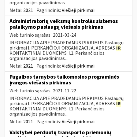
organizacijos pavadinimas...
Metai:
2021
Pagrindinis:
Viešieji pirkimai
Administratorių veiksmų kontrolės sistemos
palaikymo paslaugų viešasis pirkimas
Web turinio sąrašas
2021-03-24
INFORMACIJA APIE PRADEDAMUS PIRKIMUS Paslaugų
pirkimai I. PERKANČIOJI ORGANIZACIJA, ADRESAS
IR
KONTAKTINIAI DUOMENYS: I.1. Perkančiosios
organizacijos pavadinimas...
Metai:
2021
Pagrindinis:
Viešieji pirkimai
Pagalbos tarnybos taikomosios programinės
įrangos viešasis pirkimas
Web turinio sąrašas
2021-11-22
INFORMACIJA APIE PRADEDAMUS PIRKIMUS Paslaugų
pirkimai I. PERKANČIOJI ORGANIZACIJA, ADRESAS
IR
KONTAKTINIAI DUOMENYS: I.1. Perkančiosios
organizacijos pavadinimas...
Metai:
2021
Pagrindinis:
Viešieji pirkimai
Valstybei perduotų transporto priemonių