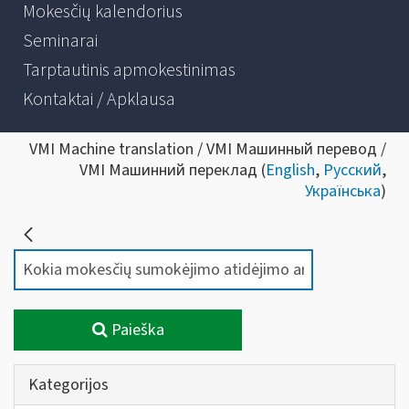
Mokesčių kalendorius
Seminarai
Tarptautinis apmokestinimas
Kontaktai / Apklausa
VMI Machine translation / VMI Машинный перевод /
VMI Машинний переклад (
English
,
Русский
,
Українська
)
Paieška
Kategorijos