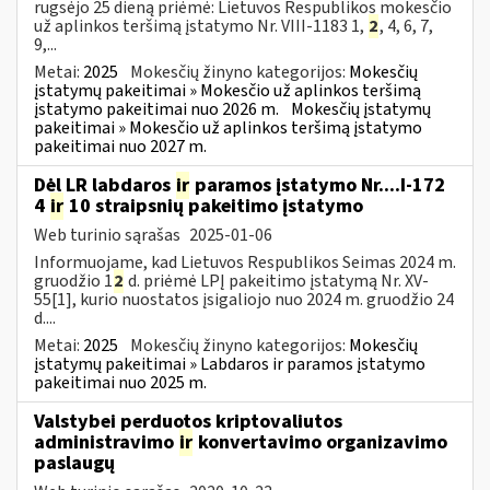
rugsėjo 25 dieną priėmė: Lietuvos Respublikos mokesčio
už aplinkos teršimą įstatymo Nr. VIII-1183 1,
2
, 4, 6, 7,
9,...
Metai:
2025
Mokesčių žinyno kategorijos:
Mokesčių
įstatymų pakeitimai » Mokesčio už aplinkos teršimą
įstatymo pakeitimai nuo 2026 m.
Mokesčių įstatymų
pakeitimai » Mokesčio už aplinkos teršimą įstatymo
pakeitimai nuo 2027 m.
Dėl LR labdaros
ir
paramos įstatymo Nr....I-172
4
ir
10 straipsnių pakeitimo įstatymo
Web turinio sąrašas
2025-01-06
Informuojame, kad Lietuvos Respublikos Seimas 2024 m.
gruodžio 1
2
d. priėmė LPĮ pakeitimo įstatymą Nr. XV-
55[1], kurio nuostatos įsigaliojo nuo 2024 m. gruodžio 24
d....
Metai:
2025
Mokesčių žinyno kategorijos:
Mokesčių
įstatymų pakeitimai » Labdaros ir paramos įstatymo
pakeitimai nuo 2025 m.
Valstybei perduotos kriptovaliutos
administravimo
ir
konvertavimo organizavimo
paslaugų