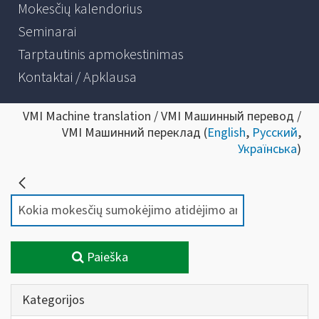
Mokesčių kalendorius
Seminarai
Tarptautinis apmokestinimas
Kontaktai / Apklausa
VMI Machine translation / VMI Машинный перевод /
VMI Машинний переклад (
English
,
Русский
,
Українська
)
Paieška
Kategorijos