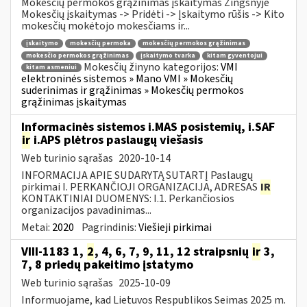
Mokesčių permokos grąžinimas įskaitymas Žingsnyje
Mokesčių įskaitymas -> Pridėti -> Įskaitymo rūšis -> Kito
mokesčių mokėtojo mokesčiams ir...
įskaitymo
mokesčių permoka
mokesčių permokos grąžinimas
mokesčio permokos grąžinimas
įskaitymo tvarka
kitam gyventojui
Mokesčių žinyno kategorijos:
VMI
kitam asmeniui
elektroninės sistemos » Mano VMI » Mokesčių
suderinimas ir grąžinimas » Mokesčių permokos
grąžinimas įskaitymas
Informacinės sistemos i.MAS posistemių, i.SAF
ir
i.APS plėtros paslaugų viešasis
Web turinio sąrašas
2020-10-14
INFORMACIJA APIE SUDARYTĄ SUTARTĮ Paslaugų
pirkimai I. PERKANČIOJI ORGANIZACIJA, ADRESAS
IR
KONTAKTINIAI DUOMENYS: I.1. Perkančiosios
organizacijos pavadinimas...
Metai:
2020
Pagrindinis:
Viešieji pirkimai
VIII-1183 1,
2
, 4, 6, 7, 9, 11, 12 straipsnių
ir
3,
7, 8 priedų pakeitimo įstatymo
Web turinio sąrašas
2025-10-09
Informuojame, kad Lietuvos Respublikos Seimas 2025 m.