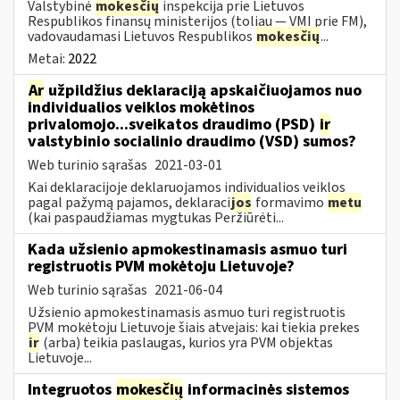
Valstybinė
mokesčių
inspekcija prie Lietuvos
Respublikos finansų ministerijos (toliau — VMI prie FM),
vadovaudamasi Lietuvos Respublikos
mokesčių
...
Metai:
2022
Ar
užpildžius deklaraciją apskaičiuojamos nuo
individualios veiklos mokėtinos
privalomojo...sveikatos draudimo (PSD)
ir
valstybinio socialinio draudimo (VSD) sumos?
Web turinio sąrašas
2021-03-01
Kai deklaracijoje deklaruojamos individualios veiklos
pagal pažymą pajamos, deklaraci
jos
formavimo
metu
(kai paspaudžiamas mygtukas Peržiūrėti...
Kada užsienio apmokestinamasis asmuo turi
registruotis PVM mokėtoju Lietuvoje?
Web turinio sąrašas
2021-06-04
Užsienio apmokestinamasis asmuo turi registruotis
PVM mokėtoju Lietuvoje šiais atvejais: kai tiekia prekes
ir
(arba) teikia paslaugas, kurios yra PVM objektas
Lietuvoje...
Integruotos
mokesčių
informacinės sistemos