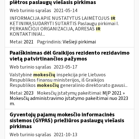
plėtros paslaugų viešasis pirkimas
Web turinio sąrašas
2021-05-14
INFORMACIJA APIE NUSTATYTUS LAIMĖTOJUS
IR
KETINIMĄ SUDARYTI SUTARTIS Paslaugų pirkimai I.
PERKANČIOJI ORGANIZACIJA, ADRESAS
IR
KONTAKTINIAI...
Metai:
2021
Pagrindinis:
Viešieji pirkimai
Paaiškinimas dėl Graikijos rezidento rezidavimo
vietą patvirtinančios pažymos
Web turinio sąrašas
2023-05-17
Valstybinė
mokesčių
inspekcija prie Lietuvos
Respublikos finansų ministerijos, iš Graikijos
Respublikos
mokesčių
generalinio direktorato gavusi...
Metai:
2023
Mokesčių įstatymų pakeitimai:
MĮP 2021 »
Mokesčių administravimo įstatymo pakeitimai nuo 2023
m.
Gyventojų pajamų mokesčio informacinės
sistemos (GYPAS) priežiūros paslaugų viešasis
pirkimas
Web turinio sąrašas
2021-10-13