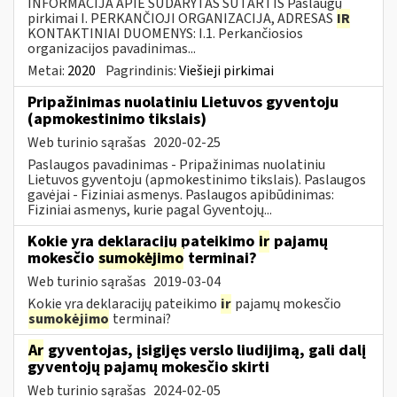
INFORMACIJA APIE SUDARYTAS SUTARTIS Paslaugų
pirkimai I. PERKANČIOJI ORGANIZACIJA, ADRESAS
IR
KONTAKTINIAI DUOMENYS: I.1. Perkančiosios
organizacijos pavadinimas...
Metai:
2020
Pagrindinis:
Viešieji pirkimai
Pripažinimas nuolatiniu Lietuvos gyventoju
(apmokestinimo tikslais)
Web turinio sąrašas
2020-02-25
Paslaugos pavadinimas - Pripažinimas nuolatiniu
Lietuvos gyventoju (apmokestinimo tikslais). Paslaugos
gavėjai - Fiziniai asmenys. Paslaugos apibūdinimas:
Fiziniai asmenys, kurie pagal Gyventojų...
Kokie yra deklaracijų pateikimo
ir
pajamų
mokesčio
sumokėjimo
terminai?
Web turinio sąrašas
2019-03-04
Kokie yra deklaracijų pateikimo
ir
pajamų mokesčio
sumokėjimo
terminai?
Ar
gyventojas, įsigijęs verslo liudijimą, gali dalį
gyventojų pajamų mokesčio skirti
Web turinio sąrašas
2024-02-05