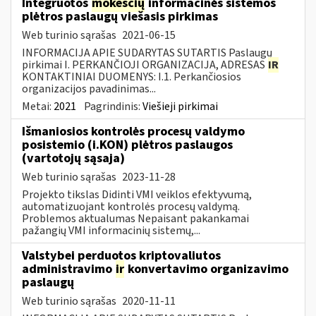
Integruotos
mokesčių
informacinės sistemos
plėtros paslaugų viešasis pirkimas
Web turinio sąrašas
2021-06-15
INFORMACIJA APIE SUDARYTAS SUTARTIS Paslaugų
pirkimai I. PERKANČIOJI ORGANIZACIJA, ADRESAS
IR
KONTAKTINIAI DUOMENYS: I.1. Perkančiosios
organizacijos pavadinimas...
Metai:
2021
Pagrindinis:
Viešieji pirkimai
Išmaniosios kontrolės procesų valdymo
posistemio (i.KON) plėtros paslaugos
(vartotojų sąsaja)
Web turinio sąrašas
2023-11-28
Projekto tikslas Didinti VMI veiklos efektyvumą,
automatizuojant kontrolės procesų valdymą.
Problemos aktualumas Nepaisant pakankamai
pažangių VMI informacinių sistemų,...
Valstybei perduotos kriptovaliutos
administravimo
ir
konvertavimo organizavimo
paslaugų
Web turinio sąrašas
2020-11-11