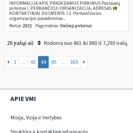
INFORMACIJA APIE PRADEDAMUS PIRKIMUS Paslaugų
pirkimai I. PERKANČIOJI ORGANIZACIJA, ADRESAS
IR
KONTAKTINIAI DUOMENYS: I.1. Perkančiosios
organizacijos pavadinimas...
Metai:
2021
Pagrindinis:
Viešieji pirkimai
20 Įrašų(-ai)
Rodoma nuo 861 iki 880 iš 7,293 irašų.
1
...
43
44
45
...
365
APIE VMI
Misija, Vizija ir Vertybės
Struktūra ir kontaktinė informacija