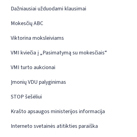
Dažniausiai užduodami klausimai
Mokesčių ABC
Viktorina moksleiviams
VMI kviečia į „Pasimatymą su mokesčiais“
VMI turto aukcionai
Įmonių VDU palyginimas
STOP šešėliui
Krašto apsaugos ministerijos informacija
Interneto svetainės atitikties paraiška