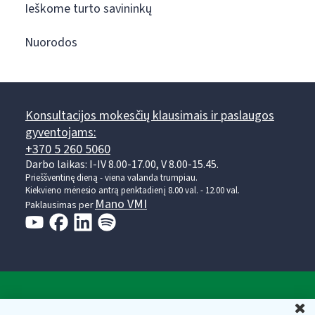
Ieškome turto savininkų
Nuorodos
Konsultacijos mokesčių klausimais ir paslaugos
gyventojams:
+370 5 260 5060
Darbo laikas: I-IV 8.00-17.00, V 8.00-15.45.
Prieššventinę dieną - viena valanda trumpiau.
Kiekvieno mėnesio antrą penktadienį 8.00 val. - 12.00 val.
Mano VMI
Paklausimas per
Valstybinė mokesčių inspekcija prie Lietuvos
U