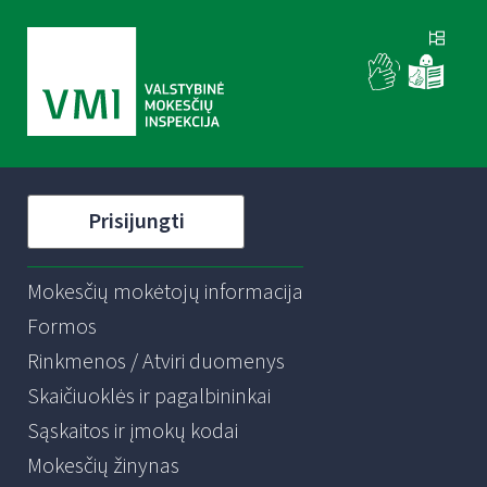
Prisijungti
Mokesčių mokėtojų informacija
Formos
Rinkmenos / Atviri duomenys
Skaičiuoklės ir pagalbininkai
Sąskaitos ir įmokų kodai
Mokesčių žinynas