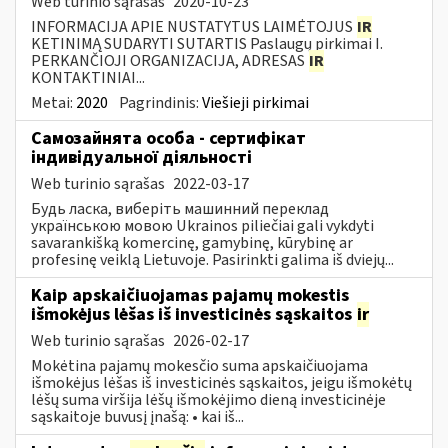
Web turinio sąrašas
2020-10-23
INFORMACIJA APIE NUSTATYTUS LAIMĖTOJUS
IR
KETINIMĄ SUDARYTI SUTARTIS Paslaugų pirkimai I.
PERKANČIOJI ORGANIZACIJA, ADRESAS
IR
KONTAKTINIAI...
Metai:
2020
Pagrindinis:
Viešieji pirkimai
Самозайнята особа - сертифікат
індивідуальної діяльності
Web turinio sąrašas
2022-03-17
Будь ласка, виберіть машинний переклад
українською мовою Ukrainos piliečiai gali vykdyti
savarankišką komercinę, gamybinę, kūrybinę ar
profesinę veiklą Lietuvoje. Pasirinkti galima iš dviejų...
Kaip apskaičiuojamas pajamų mokestis
išmokėjus lėšas iš investicinės sąskaitos
ir
Web turinio sąrašas
2026-02-17
Mokėtina pajamų mokesčio suma apskaičiuojama
išmokėjus lėšas iš investicinės sąskaitos, jeigu išmokėtų
lėšų suma viršija lėšų išmokėjimo dieną investicinėje
sąskaitoje buvusį įnašą: • kai iš...