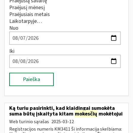
Praėjusią savaitę
Praėjusį mėnesį
Praėjusiais metais
Laikotarpyje…
Nuo
Iki
Paieška
Ką turiu pasirinkti, kad klaidingai sumokėta
suma būtų įskaityta kitam
mokesčių
mokėtojui
Web turinio sąrašas
2025-03-12
Registracijos numeris KM3411 Ši informacija skelbiama: