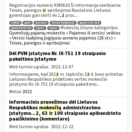
Registracijos numeris KM0610 Ši informacija skelbiama:
Teisės, pareigos
ir
apribojimai Nuolatinis Lietuvos
gyventojas gali skirti iki 1,
2
proc....
fr0512
gpm
parama
verslo liudijimas
gpmį 2 str 22 d
Mokesčių žinyno kategorijos:
gpmį 34 str 2 d
2 proc
1 proc
Gyventojų pajamų mokestis » Pajamos iš verslo/ veiklos
» Verslo liudijimą įsigijusio asmens pajamos (26 str.) »
Teisės, pareigos ir apribojimai
Dėl PVM įstatymo Nr. IX-751 19 straipsnio
pakeitimo įstatymo
Web turinio sąrašas
2022-12-07
Informuojame, kad 202
2
m. lapkričio 2
2
d. buvo priimtas
Lietuvos Respublikos pridėtinės vertės mokesčio
įstatymo Nr. IX-751 19 straipsnio pakeitimo...
Metai:
2022
Informacinis pranešimas dėl Lietuvos
Respublikos
mokesčių
administravimo
įstatymo...
2
, 63
ir
100 straipsnio apibendrinto
paaiškinimo (komentaro)
Web turinio sąrašas
2022-12-22