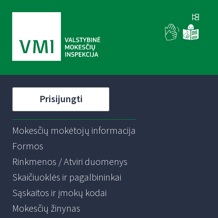
Prisijungti
Mokesčių mokėtojų informacija
Formos
Rinkmenos / Atviri duomenys
Skaičiuoklės ir pagalbininkai
Sąskaitos ir įmokų kodai
Mokesčių žinynas