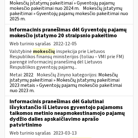
Mokesčių įstatymų pakeitimai » Gyventojų pajamų
mokesčio pakeitimai nuo 2024 m.
Mokesčių įstatymų
pakeitimai » Gyventojų pajamų mokesčio pakeitimai nuo
2025 m.
Informacinis pranešimas dėl Gyventojų pajamų
mokesčio įstatymo 20 straipsnio pakeitimo
Web turinio sąrašas
2022-12-05
Valstybinė
mokesčių
inspekcija prie Lietuvos
Respublikos finansų ministerijos (toliau – VMI prie FM)
parengė informacinį pranešimą dėl Lietuvos
Respublikos gyventojų pajamų...
Metai:
2022
Mokesčių žinyno kategorijos:
Mokesčių
įstatymų pakeitimai » Mokesčių įstatymų pakeitimai
2023 metais » Gyventojų pajamų mokesčio pakeitimai
nuo 2023 m.
Informacinis pranešimas dėl Galutinai
išvykstančio iš Lietuvos gyventojo pajamoms
taikomos metinio neapmokestinamojo pajamų
dydžio dalies apskaičiavimo aprašo
patvirtinimo
Web turinio sąrašas
2023-03-13