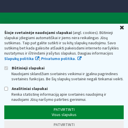
Valstybinė mokesčių inspekcija prie Lietuvos
U
Respublikos finansų ministerijos
Šioje svetainėje naudojami slapukai
(angl. cookies). Būtinieji
slapukai įdiegiami automatiškai ir jiems nėra reikalingas Jūsų
Biudžetinė įstaiga. Juridinio asmens kodas — 188659752,
sutikimas. Taip pat galite sutikti ir su kitų slapukų naudojimu. Savo
adresas: Vasario 16-osios g. 14, 01107 Vilnius, Lietuva, el.paštas:
sutikimą bet kada galėsite atšaukti pakeisdami interneto naršyklės
vmi@vmi.lt
, E. pristatymo dėžutės adresas 188659752
nustatymus ir ištrindami įrašytus slapukus. Daugiau informacijos
Duomenys apie Valstybinę mokesčių inspekciją prie Lietuvos
Slapukų politika
;
Privatumo politika.
Respublikos finansų ministerijos kaupiami ir saugomi Juridinių
asmenų registre
Būtinieji slapukai
Naudojami sklandžiam svetainės veikimui ir įgalina pagrindines
svetainės funkcijas. Be šių slapukų svetainė negali tinkamai veikti.
Analitiniai slapukai
Renka statistinę informaciją apie svetainės naudojimą ir
naudojami Jūsų naršymo patirties gerinimui.
PATVIRTINTI
Visus slapukus
PATVIRTINTI