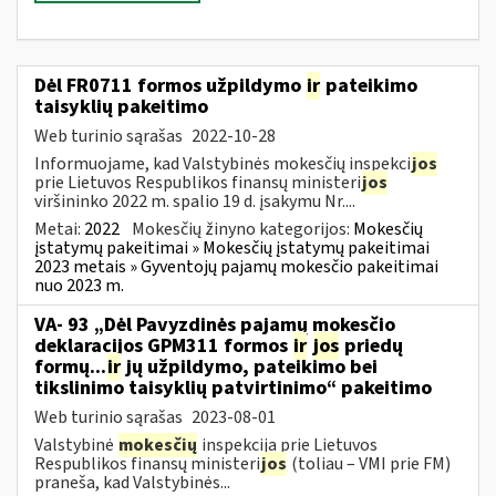
Dėl FR0711 formos užpildymo
ir
pateikimo
taisyklių pakeitimo
Web turinio sąrašas
2022-10-28
Informuojame, kad Valstybinės mokesčių inspekci
jos
prie Lietuvos Respublikos finansų ministeri
jos
viršininko 2022 m. spalio 19 d. įsakymu Nr....
Metai:
2022
Mokesčių žinyno kategorijos:
Mokesčių
įstatymų pakeitimai » Mokesčių įstatymų pakeitimai
2023 metais » Gyventojų pajamų mokesčio pakeitimai
nuo 2023 m.
VA- 93 „Dėl Pavyzdinės pajamų mokesčio
deklaracijos GPM311 formos
ir
jos
priedų
formų...
ir
jų užpildymo, pateikimo bei
tikslinimo taisyklių patvirtinimo“ pakeitimo
Web turinio sąrašas
2023-08-01
Valstybinė
mokesčių
inspekcija prie Lietuvos
Respublikos finansų ministeri
jos
(toliau – VMI prie FM)
praneša, kad Valstybinės...