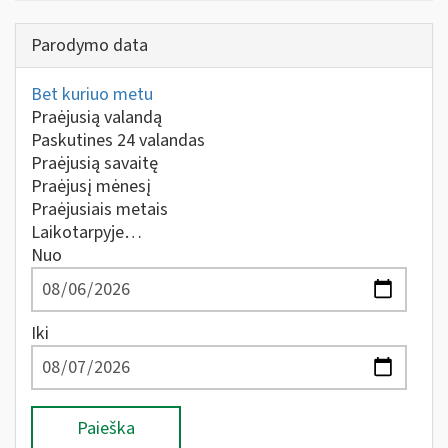
Parodymo data
Bet kuriuo metu
Praėjusią valandą
Paskutines 24 valandas
Praėjusią savaitę
Praėjusį mėnesį
Praėjusiais metais
Laikotarpyje…
Nuo
Iki
Paieška