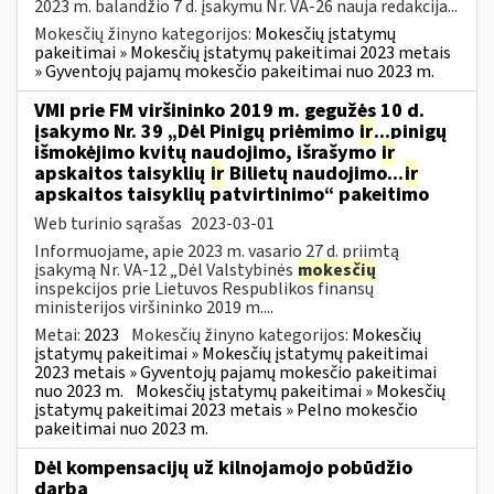
2023 m. balandžio 7 d. įsakymu Nr. VA-26 nauja redakcija...
Mokesčių žinyno kategorijos:
Mokesčių įstatymų
pakeitimai » Mokesčių įstatymų pakeitimai 2023 metais
» Gyventojų pajamų mokesčio pakeitimai nuo 2023 m.
VMI prie FM viršininko 2019 m. gegužės 10 d.
įsakymo Nr. 39 „Dėl Pinigų priėmimo
ir
...pinigų
išmokėjimo kvitų naudojimo, išrašymo
ir
apskaitos taisyklių
ir
Bilietų naudojimo...
ir
apskaitos taisyklių patvirtinimo“ pakeitimo
Web turinio sąrašas
2023-03-01
Informuojame, apie 2023 m. vasario 27 d. priimtą
įsakymą Nr. VA-12 „Dėl Valstybinės
mokesčių
inspekcijos prie Lietuvos Respublikos finansų
ministerijos viršininko 2019 m....
Metai:
2023
Mokesčių žinyno kategorijos:
Mokesčių
įstatymų pakeitimai » Mokesčių įstatymų pakeitimai
2023 metais » Gyventojų pajamų mokesčio pakeitimai
nuo 2023 m.
Mokesčių įstatymų pakeitimai » Mokesčių
įstatymų pakeitimai 2023 metais » Pelno mokesčio
pakeitimai nuo 2023 m.
Dėl kompensacijų už kilnojamojo pobūdžio
darbą