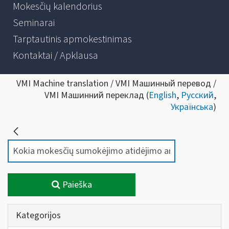
Mokesčių kalendorius
Seminarai
Tarptautinis apmokestinimas
Kontaktai / Apklausa
VMI Machine translation / VMI Машинный перевод /
VMI Машинний переклад (
English
,
Русский
,
Українська
)
Paieška
Kategorijos