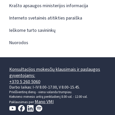
Krašto apsaugos ministerijos informacija
Interneto svetainės atitikties paraiška
Ieškome turto savininkų
Nuorodos
Konsultacijos mokesčių klausimais ir paslaugos
gyventojams:
+370 5 260 5060
Darbo laikas: I-IV 8.00-17.00, V 8.00-15.45.
Prieššventinę dieną - viena valanda trumpiau.
Kiekvieno mėnesio antrą penktadienį 8.00 val. - 12.00 val.
Mano VMI
Paklausimas per