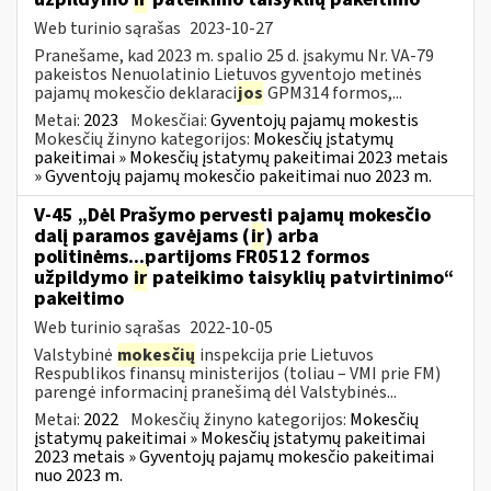
Web turinio sąrašas
2023-10-27
Pranešame, kad 2023 m. spalio 25 d. įsakymu Nr. VA-79
pakeistos Nenuolatinio Lietuvos gyventojo metinės
pajamų mokesčio deklaraci
jos
GPM314 formos,...
Metai:
2023
Mokesčiai:
Gyventojų pajamų mokestis
Mokesčių žinyno kategorijos:
Mokesčių įstatymų
pakeitimai » Mokesčių įstatymų pakeitimai 2023 metais
» Gyventojų pajamų mokesčio pakeitimai nuo 2023 m.
V-45 „Dėl Prašymo pervesti pajamų mokesčio
dalį paramos gavėjams (
ir
) arba
politinėms...partijoms FR0512 formos
užpildymo
ir
pateikimo taisyklių patvirtinimo“
pakeitimo
Web turinio sąrašas
2022-10-05
Valstybinė
mokesčių
inspekcija prie Lietuvos
Respublikos finansų ministerijos (toliau – VMI prie FM)
parengė informacinį pranešimą dėl Valstybinės...
Metai:
2022
Mokesčių žinyno kategorijos:
Mokesčių
įstatymų pakeitimai » Mokesčių įstatymų pakeitimai
2023 metais » Gyventojų pajamų mokesčio pakeitimai
nuo 2023 m.