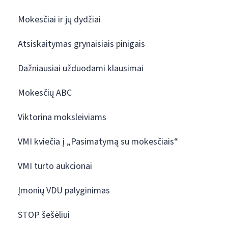
Mokesčiai ir jų dydžiai
Atsiskaitymas grynaisiais pinigais
Dažniausiai užduodami klausimai
Mokesčių ABC
Viktorina moksleiviams
VMI kviečia į „Pasimatymą su mokesčiais“
VMI turto aukcionai
Įmonių VDU palyginimas
STOP šešėliui