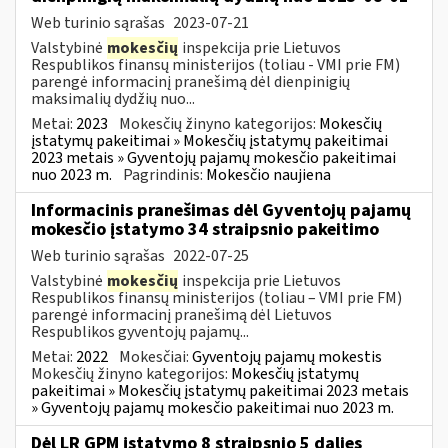
Web turinio sąrašas
2023-07-21
Valstybinė
mokesčių
inspekcija prie Lietuvos
Respublikos finansų ministerijos (toliau - VMI prie FM)
parengė informacinį pranešimą dėl dienpinigių
maksimalių dydžių nuo...
Metai:
2023
Mokesčių žinyno kategorijos:
Mokesčių
įstatymų pakeitimai » Mokesčių įstatymų pakeitimai
2023 metais » Gyventojų pajamų mokesčio pakeitimai
nuo 2023 m.
Pagrindinis:
Mokesčio naujiena
Informacinis pranešimas dėl Gyventojų pajamų
mokesčio įstatymo 34 straipsnio pakeitimo
Web turinio sąrašas
2022-07-25
Valstybinė
mokesčių
inspekcija prie Lietuvos
Respublikos finansų ministerijos (toliau – VMI prie FM)
parengė informacinį pranešimą dėl Lietuvos
Respublikos gyventojų pajamų...
Metai:
2022
Mokesčiai:
Gyventojų pajamų mokestis
Mokesčių žinyno kategorijos:
Mokesčių įstatymų
pakeitimai » Mokesčių įstatymų pakeitimai 2023 metais
» Gyventojų pajamų mokesčio pakeitimai nuo 2023 m.
Dėl LR GPM įstatymo 8 straipsnio 5 dalies