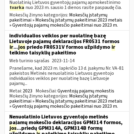
Nuolatinių Lietuvos gyventojų pajamų apmokestinimo
tvarka
nuo 2023 m. sausio 1 dienos rasite paspaudę čia.
Mokesčių žinyno kategorijos:
Mokesčių įstatymų
pakeitimai » Mokesčių įstatymų pakeitimai 2023 metais
» Gyventojų pajamų mokesčio pakeitimai nuo 2023 m.
individualios veiklos per nuolatinę bazę
Lietuvoje pajamų deklaracijos FR0531 formos
ir
...
jos
priedo FR0531V formos užpildymo
ir
teikimo taisyklių pakeitimo
Web turinio sąrašas
2023-11-14
Pranešame, kad 2023 m. lapkričio 13 d. įsakymu Nr. VA-81
pakeistos Metinės nenuolatinio Lietuvos gyventojo
individualios veiklos per nuolatinę bazę Lietuvoje
pajamų...
Metai:
2023
Mokesčiai:
Gyventojų pajamų mokestis
Mokesčių žinyno kategorijos:
Mokesčių įstatymų
pakeitimai » Mokesčių įstatymų pakeitimai 2023 metais
» Gyventojų pajamų mokesčio pakeitimai nuo 2023 m.
Nenuolatinio Lietuvos gyventojo metinės
pajamų mokesčio deklaracijos GPM314 formos,
jos
...priedų GPM314A, GPM314B formų
užpildymo
ir
pateikimo taisyklių pakeitimo