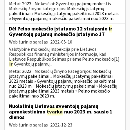
Metai:
2023
Mokesčiai:
Gyventojų pajamų mokestis
Mokesčių žinyno kategorijos:
Mokesčių įstatymų
pakeitimai » Mokesčių įstatymų pakeitimai 2023 metais
» Gyventojų pajamų mokesčio pakeitimai nuo 2023 m.
Dėl Pelno mokesčio įstatymo 12 straipsnio
ir
Gyventojų pajamų mokesčio įstatymo 17
Web turinio sąrašas
2022-05-10
Valstybinė mokesčių inspekcija prie Lietuvos
Respublikos finansų ministerijos informuoja, kad
Lietuvos Respublikos Seimas priėmė Pelno mokesčio[1]
ir
Gyventojų pajamų...
Metai:
2022
Mokesčių žinyno kategorijos:
Mokesčių
įstatymų pakeitimai » Mokesčių įstatymų pakeitimai
2023 metais » Gyventojų pajamų mokesčio pakeitimai
nuo 2023 m.
Mokesčių įstatymų pakeitimai » Mokesčių
įstatymų pakeitimai 2023 metais » Pelno mokesčio
pakeitimai nuo 2023 m.
Nuolatinių Lietuvos gyventojų pajamų
apmokestinimo
tvarka
nuo 2023 m. sausio 1
dienos
Web turinio sąrašas
2022-12-23