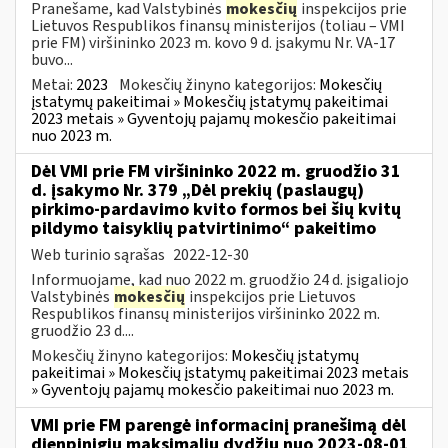
Pranešame, kad Valstybinės
mokesčių
inspekcijos prie
Lietuvos Respublikos finansų ministerijos (toliau – VMI
prie FM) viršininko 2023 m. kovo 9 d. įsakymu Nr. VA-17
buvo...
Metai:
2023
Mokesčių žinyno kategorijos:
Mokesčių
įstatymų pakeitimai » Mokesčių įstatymų pakeitimai
2023 metais » Gyventojų pajamų mokesčio pakeitimai
nuo 2023 m.
Dėl VMI prie FM viršininko 2022 m. gruodžio 31
d. įsakymo Nr. 379 „Dėl prekių (paslaugų)
pirkimo-pardavimo kvito formos bei šių kvitų
pildymo taisyklių patvirtinimo“ pakeitimo
Web turinio sąrašas
2022-12-30
Informuojame, kad nuo 2022 m. gruodžio 24 d. įsigaliojo
Valstybinės
mokesčių
inspekcijos prie Lietuvos
Respublikos finansų ministerijos viršininko 2022 m.
gruodžio 23 d....
Mokesčių žinyno kategorijos:
Mokesčių įstatymų
pakeitimai » Mokesčių įstatymų pakeitimai 2023 metais
» Gyventojų pajamų mokesčio pakeitimai nuo 2023 m.
VMI prie FM parengė informacinį pranešimą dėl
dienpinigių maksimalių dydžių nuo 2023-08-01