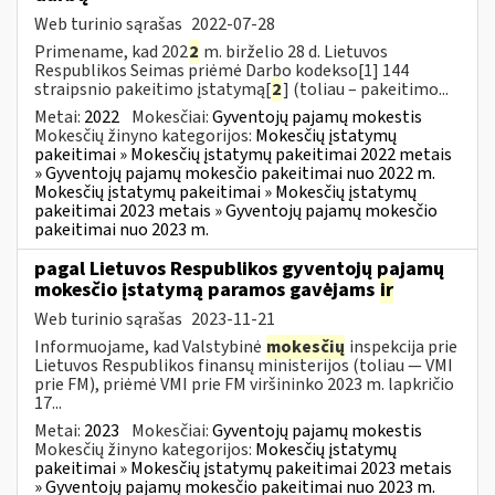
Web turinio sąrašas
2022-07-28
Primename, kad 202
2
m. birželio 28 d. Lietuvos
Respublikos Seimas priėmė Darbo kodekso[1] 144
straipsnio pakeitimo įstatymą[
2
] (toliau – pakeitimo...
Metai:
2022
Mokesčiai:
Gyventojų pajamų mokestis
Mokesčių žinyno kategorijos:
Mokesčių įstatymų
pakeitimai » Mokesčių įstatymų pakeitimai 2022 metais
» Gyventojų pajamų mokesčio pakeitimai nuo 2022 m.
Mokesčių įstatymų pakeitimai » Mokesčių įstatymų
pakeitimai 2023 metais » Gyventojų pajamų mokesčio
pakeitimai nuo 2023 m.
pagal Lietuvos Respublikos gyventojų pajamų
mokesčio įstatymą paramos gavėjams
ir
Web turinio sąrašas
2023-11-21
Informuojame, kad Valstybinė
mokesčių
inspekcija prie
Lietuvos Respublikos finansų ministerijos (toliau — VMI
prie FM), priėmė VMI prie FM viršininko 2023 m. lapkričio
17...
Metai:
2023
Mokesčiai:
Gyventojų pajamų mokestis
Mokesčių žinyno kategorijos:
Mokesčių įstatymų
pakeitimai » Mokesčių įstatymų pakeitimai 2023 metais
» Gyventojų pajamų mokesčio pakeitimai nuo 2023 m.