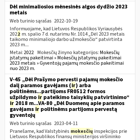
Dėl minimaliosios mėnesinės algos dydžio 2023
metais
Web turinio sąrašas
2022-10-19
Informuojame, kad Lietuvos Respublikos Vyriausybės
202
2
m. spalio 7 d. nutarimu Nr. 1014 „Dėl 2023 metais
taikomo minimaliojo darbo užmokesčio“ patvirtinta
2023 m....
Metai:
2022
Mokesčių žinyno kategorijos:
Mokesčių
įstatymų pakeitimai » Mokesčių įstatymų pakeitimai
2023 metais » Gyventojų pajamų mokesčio pakeitimai
nuo 2023 m.
V-45 „Dėl Prašymo pervesti pajamų mokesčio
dalį paramos gavėjams (
ir
) arba
politinėms...partijoms FR0512 formos
užpildymo
ir
pateikimo taisyklių patvirtinimo“
ir
2018 m...VA-80 „Dėl Duomenų apie paramos
gavėjams
ir
politinėms partijoms pervestą
gyventojų
Web turinio sąrašas
2023-04-11
Pranešame, kad Valstybinės
mokesčių
inspekcijos prie
Lietuvos Respublikos finansų ministerijos viršininko