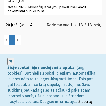
VA-73 „Dėl...
Metai:
2025
Mokesčių įstatymų pakeitimai:
Akcizų
pakeitimai nuo 2025 m.
20 Įrašų(-ai)
Rodoma nuo 1 iki 13 iš 13 irašų.
1
Uždaryti
Šioje svetainėje naudojami slapukai
(angl.
cookies). Būtinieji slapukai įdiegiami automatiškai
ir jiems nėra reikalingas Jūsų sutikimas. Taip pat
galite sutikti ir su kitų slapukų naudojimu. Savo
sutikimą bet kada galėsite atšaukti pakeisdami
interneto naršyklės nustatymus ir ištrindami
įrašytus slapukus. Daugiau informacijos
Slapukų