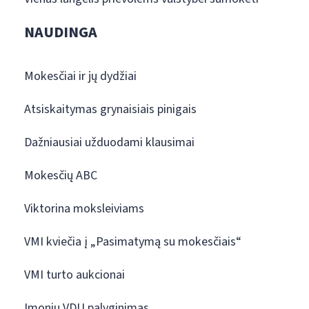
NAUDINGA
Mokesčiai ir jų dydžiai
Atsiskaitymas grynaisiais pinigais
Dažniausiai užduodami klausimai
Mokesčių ABC
Viktorina moksleiviams
VMI kviečia į „Pasimatymą su mokesčiais“
VMI turto aukcionai
Įmonių VDU palyginimas