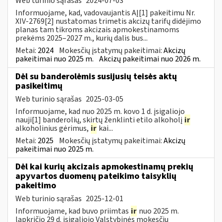
Web turinio sąrašas
2024-07-03
Informuojame, kad, vadovaujantis AĮ[1] pakeitimu Nr.
XIV-2769[2] nustatomas trimetis akcizų tarifų didėjimo
planas tam tikroms akcizais apmokestinamoms
prekėms 2025–2027 m., kurių dalis bus...
Metai:
2024
Mokesčių įstatymų pakeitimai:
Akcizų
pakeitimai nuo 2025 m.
Akcizų pakeitimai nuo 2026 m.
Dėl su banderolėmis susijusių teisės aktų
pasikeitimų
Web turinio sąrašas
2025-03-05
Informuojame, kad nuo 2025 m. kovo 1 d. įsigaliojo
nauji[1] banderolių, skirtų ženklinti etilo alkoholį
ir
alkoholinius gėrimus,
ir
kai...
Metai:
2025
Mokesčių įstatymų pakeitimai:
Akcizų
pakeitimai nuo 2025 m.
Dėl kai kurių akcizais apmokestinamų prekių
apyvartos duomenų pateikimo taisyklių
pakeitimo
Web turinio sąrašas
2025-12-01
Informuojame, kad buvo priimtas
ir
nuo 2025 m.
lapkričio 29 d. įsigaliojo Valstybinės mokesčių