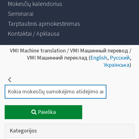
Mokesčių kalendorius
Seminarai
Tarptautinis apmokestinimas
Kontaktai / Apklausa
VMI Machine translation / VMI Машинный перевод /
VMI Машинний переклад (
English
,
Русский
,
Українська
)
Paieška
Kategorijos