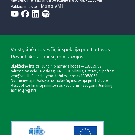
Kiekvieno mėnesio antrą penktadienį 8.00 val. - 12.00 val.
Mano VMI
Paklausimas per
Valstybinė mokesčių inspekcija prie Lietuvos
Respublikos finansų ministerijos
Biudžetinė įstaiga. Juridinio asmens kodas — 188659752,
adresas: Vasario 16-osios g. 14, 01107 Vilnius, Lietuva, el.paštas:
vmi@vmi.lt
, E. pristatymo dėžutės adresas 188659752
Duomenys apie Valstybinę mokesčių inspekciją prie Lietuvos
Respublikos finansų ministerijos kaupiami ir saugomi Juridinių
asmenų registre