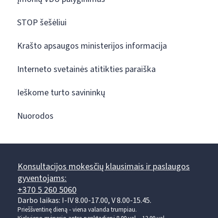
STOP šešėliui
Krašto apsaugos ministerijos informacija
Interneto svetainės atitikties paraiška
Ieškome turto savininkų
Nuorodos
Konsultacijos mokesčių klausimais ir paslaugos
gyventojams:
+370 5 260 5060
Darbo laikas: I-IV 8.00-17.00, V 8.00-15.45.
Prieššventinę dieną - viena valanda trumpiau.