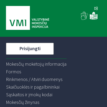
Prisijungti
Mokesčių mokėtojų informacija
Formos
Rinkmenos / Atviri duomenys
Skaičiuoklės ir pagalbininkai
Sąskaitos ir įmokų kodai
Mokesčių žinynas