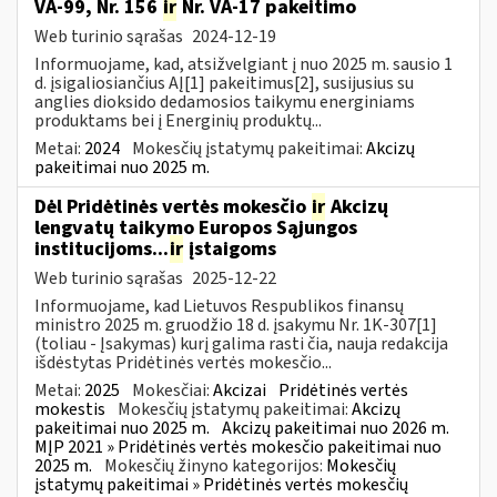
VA-99, Nr. 156
ir
Nr. VA-17 pakeitimo
Web turinio sąrašas
2024-12-19
Informuojame, kad, atsižvelgiant į nuo 2025 m. sausio 1
d. įsigaliosiančius AĮ[1] pakeitimus[2], susijusius su
anglies dioksido dedamosios taikymu energiniams
produktams bei į Energinių produktų...
Metai:
2024
Mokesčių įstatymų pakeitimai:
Akcizų
pakeitimai nuo 2025 m.
Dėl Pridėtinės vertės mokesčio
ir
Akcizų
lengvatų taikymo Europos Sąjungos
institucijoms...
ir
įstaigoms
Web turinio sąrašas
2025-12-22
Informuojame, kad Lietuvos Respublikos finansų
ministro 2025 m. gruodžio 18 d. įsakymu Nr. 1K-307[1]
(toliau - Įsakymas) kurį galima rasti čia, nauja redakcija
išdėstytas Pridėtinės vertės mokesčio...
Metai:
2025
Mokesčiai:
Akcizai
Pridėtinės vertės
mokestis
Mokesčių įstatymų pakeitimai:
Akcizų
pakeitimai nuo 2025 m.
Akcizų pakeitimai nuo 2026 m.
MĮP 2021 » Pridėtinės vertės mokesčio pakeitimai nuo
2025 m.
Mokesčių žinyno kategorijos:
Mokesčių
įstatymų pakeitimai » Pridėtinės vertės mokesčių