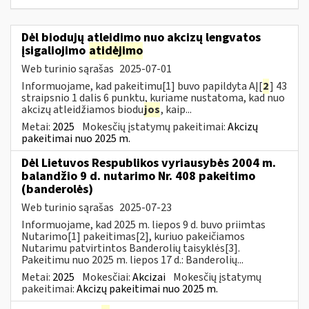
Dėl biodujų atleidimo nuo akcizų lengvatos
įsigaliojimo
atidėjimo
Web turinio sąrašas
2025-07-01
Informuojame, kad pakeitimu[1] buvo papildyta AĮ[
2
] 43
straipsnio 1 dalis 6 punktu, kuriame nustatoma, kad nuo
akcizų atleidžiamos biodu
jos
, kaip...
Metai:
2025
Mokesčių įstatymų pakeitimai:
Akcizų
pakeitimai nuo 2025 m.
Dėl Lietuvos Respublikos vyriausybės 2004 m.
balandžio 9 d. nutarimo Nr. 408 pakeitimo
(banderolės)
Web turinio sąrašas
2025-07-23
Informuojame, kad 2025 m. liepos 9 d. buvo priimtas
Nutarimo[1] pakeitimas[2], kuriuo pakeičiamos
Nutarimu patvirtintos Banderolių taisyklės[3].
Pakeitimu nuo 2025 m. liepos 17 d.: Banderolių...
Metai:
2025
Mokesčiai:
Akcizai
Mokesčių įstatymų
pakeitimai:
Akcizų pakeitimai nuo 2025 m.