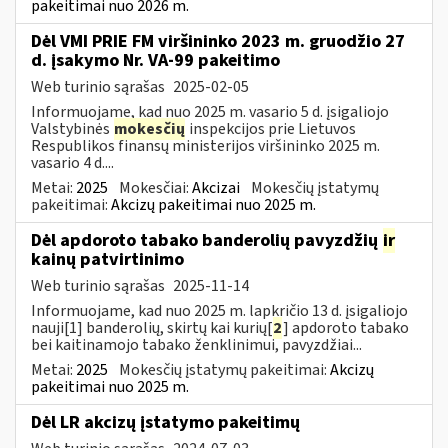
pakeitimai nuo 2026 m.
Dėl VMI PRIE FM viršininko 2023 m. gruodžio 27
d. įsakymo Nr. VA-99 pakeitimo
Web turinio sąrašas
2025-02-05
Informuojame, kad nuo 2025 m. vasario 5 d. įsigaliojo
Valstybinės
mokesčių
inspekcijos prie Lietuvos
Respublikos finansų ministerijos viršininko 2025 m.
vasario 4 d....
Metai:
2025
Mokesčiai:
Akcizai
Mokesčių įstatymų
pakeitimai:
Akcizų pakeitimai nuo 2025 m.
Dėl apdoroto tabako banderolių pavyzdžių
ir
kainų patvirtinimo
Web turinio sąrašas
2025-11-14
Informuojame, kad nuo 2025 m. lapkričio 13 d. įsigaliojo
nauji[1] banderolių, skirtų kai kurių[
2
] apdoroto tabako
bei kaitinamojo tabako ženklinimui, pavyzdžiai...
Metai:
2025
Mokesčių įstatymų pakeitimai:
Akcizų
pakeitimai nuo 2025 m.
Dėl LR akcizų įstatymo pakeitimų