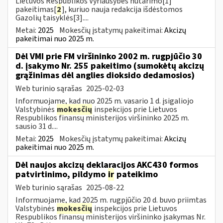
Lietuvos Respublikos Vyriausybės nutarimo[1]
pakeitimas[
2
], kuriuo nauja redakcija išdėstomos
Gazolių taisyklės[3]....
Metai:
2025
Mokesčių įstatymų pakeitimai:
Akcizų
pakeitimai nuo 2025 m.
Dėl VMI prie FM viršininko 2002 m. rugpjūčio 30
d. įsakymo Nr. 255 pakeitimo (sumokėtų akcizų
grąžinimas dėl anglies dioksido dedamosios)
Web turinio sąrašas
2025-02-03
Informuojame, kad nuo 2025 m. vasario 1 d. įsigaliojo
Valstybinės
mokesčių
inspekcijos prie Lietuvos
Respublikos finansų ministerijos viršininko 2025 m.
sausio 31 d....
Metai:
2025
Mokesčių įstatymų pakeitimai:
Akcizų
pakeitimai nuo 2025 m.
Dėl naujos akcizų deklaracijos AKC430 formos
patvirtinimo, pildymo
ir
pateikimo
Web turinio sąrašas
2025-08-22
Informuojame, kad 2025 m. rugpjūčio 20 d. buvo priimtas
Valstybinės
mokesčių
inspekcijos prie Lietuvos
Respublikos finansų ministerijos viršininko įsakymas Nr.