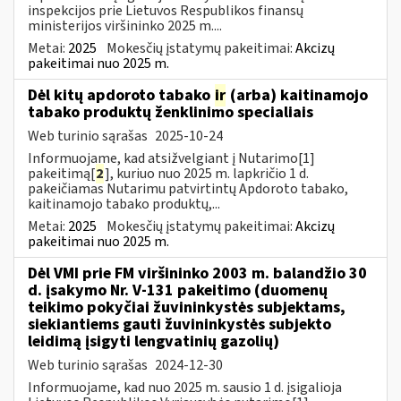
inspekcijos prie Lietuvos Respublikos finansų
ministerijos viršininko 2025 m....
Metai:
2025
Mokesčių įstatymų pakeitimai:
Akcizų
pakeitimai nuo 2025 m.
Dėl kitų apdoroto tabako
ir
(arba) kaitinamojo
tabako produktų ženklinimo specialiais
Web turinio sąrašas
2025-10-24
Informuojame, kad atsižvelgiant į Nutarimo[1]
pakeitimą[
2
], kuriuo nuo 2025 m. lapkričio 1 d.
pakeičiamas Nutarimu patvirtintų Apdoroto tabako,
kaitinamojo tabako produktų,...
Metai:
2025
Mokesčių įstatymų pakeitimai:
Akcizų
pakeitimai nuo 2025 m.
Dėl VMI prie FM viršininko 2003 m. balandžio 30
d. įsakymo Nr. V-131 pakeitimo (duomenų
teikimo pokyčiai žuvininkystės subjektams,
siekiantiems gauti žuvininkystės subjekto
leidimą įsigyti lengvatinių gazolių)
Web turinio sąrašas
2024-12-30
Informuojame, kad nuo 2025 m. sausio 1 d. įsigalioja