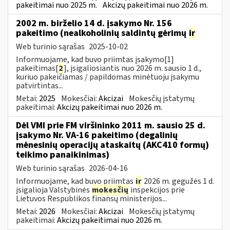
pakeitimai nuo 2025 m.
Akcizų pakeitimai nuo 2026 m.
2002 m. birželio 14 d. įsakymo Nr. 156
pakeitimo (nealkoholinių saldintų gėrimų
ir
Web turinio sąrašas
2025-10-02
Informuojame, kad buvo priimtas įsakymo[1]
pakeitimas[
2
], įsigaliosiantis nuo 2026 m. sausio 1 d.,
kuriuo pakeičiamas / papildomas minėtuoju įsakymu
patvirtintas...
Metai:
2025
Mokesčiai:
Akcizai
Mokesčių įstatymų
pakeitimai:
Akcizų pakeitimai nuo 2026 m.
Dėl VMI prie FM viršininko 2011 m. sausio 25 d.
įsakymo Nr. VA-16 pakeitimo (degalinių
mėnesinių operacijų ataskaitų (AKC410 formų)
teikimo panaikinimas)
Web turinio sąrašas
2026-04-16
Informuojame, kad buvo priimtas
ir
2026 m. gegužės 1 d.
įsigalioja Valstybinės
mokesčių
inspekcijos prie
Lietuvos Respublikos finansų ministerijos...
Metai:
2026
Mokesčiai:
Akcizai
Mokesčių įstatymų
pakeitimai:
Akcizų pakeitimai nuo 2026 m.