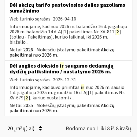
Dėl akcizų tarifo pastoviosios dalies gazoliams
sumažinimo
Web turinio sąrašas
2026-04-16
Informuojame, kad nuo 2026 m. balandžio 16 d. įsigaliojo
2026 m. balandžio 14 d. AĮ[1] pakeitimas Nr. XV-811[
2
]
(toliau - Pakeitimas), kuriuo laikinai, iki 2026 m.
birželio...
Metai:
2026
Mokesčių įstatymų pakeitimai:
Akcizų
pakeitimai nuo 2026 m.
Dėl anglies dioksido
ir
saugumo dedamųjų
dydžių patikslinimo / nustatymo 2026 m.
Web turinio sąrašas
2025-12-31
Informuojame, kad buvo priimtas
ir
nuo 2026 m. sausio
1 d. įsigalioja 2025 m. gruodžio 16 d. AĮ[1] pakeitimas Nr.
XV-679[
2
], kuriuo nustatomi /...
Metai:
2025
Mokesčių įstatymų pakeitimai:
Akcizų
pakeitimai nuo 2026 m.
20 Įrašų(-ai)
Rodoma nuo 1 iki 8 iš 8 irašų.