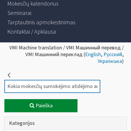
Mokesčių kalendorius
Seminarai
Tarptautinis apmokestinimas
Kontaktai / Apklausa
VMI Machine translation / VMI Машинный перевод /
VMI Машинний переклад (
English
,
Русский
,
Українська
)
Paieška
Kategorijos