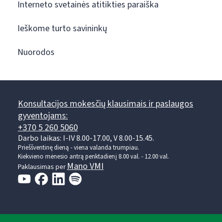
Interneto svetainės atitikties paraiška
Ieškome turto savininkų
Nuorodos
Konsultacijos mokesčių klausimais ir paslaugos
gyventojams:
+370 5 260 5060
Darbo laikas: I-IV 8.00-17.00, V 8.00-15.45.
Prieššventinę dieną - viena valanda trumpiau.
Kiekvieno mėnesio antrą penktadienį 8.00 val. - 12.00 val.
Mano VMI
Paklausimas per