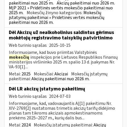
pakeitimai nuo 2025 m.
Akcizų pakeitimai nuo 2026 m.
MĮP 2021 » Pridėtinės vertės mokesčio pakeitimai nuo
2025 m.
Mokesčių žinyno kategorijos:
Mokesčių
įstatymų pakeitimai » Pridėtinės vertės mokesčių
pakeitimai nuo 2026 m.
Dėl Akcizų už nealkoholinius saldintus gėrimus
mokėtojų registravimo taisyklių patvirtinimo
Web turinio sąrašas
2025-10-15
Informuojame, kad buvo priimtas Valstybinės
mokesčių
inspekcijos prie Lietuvos Respublikos finansų
ministerijos viršininko 2025 m. spalio 13 d. įsakymas Nr.
VA-93[1]...
Metai:
2025
Mokesčiai:
Akcizai
Mokesčių įstatymų
pakeitimai:
Akcizų pakeitimai nuo 2026 m.
Dėl LR akcizų įstatymo pakeitimų
Web turinio sąrašas
2024-07-03
Informuojame, kad, vadovaujantis AĮ[1] pakeitimu Nr.
XIV-2769[2] nustatomas trimetis akcizų tarifų didėjimo
planas tam tikroms akcizais apmokestinamoms
prekėms 2025–2027 m., kurių dalis bus...
Metai:
2024
Mokesčių įstatymų pakeitimai:
Akcizų