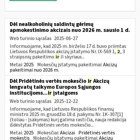
Dėl nealkoholinių saldintų gėrimų
apmokestinimo akcizais nuo 2026 m. sausio 1 d.
Web turinio sąrašas
2025-06-27
Informuojame, kad 2025 m. birželio 17 d. buvo priimtas
Lietuvos Respublikos akcizų įstatymo Nr. IX-569 1,
2
, 3
straipsnių pakeitimo
ir
II skyriaus...
Metai:
2025
Mokesčių įstatymų pakeitimai:
Akcizų
pakeitimai nuo 2026 m.
Dėl Pridėtinės vertės mokesčio
ir
Akcizų
lengvatų taikymo Europos Sąjungos
institucijoms...
ir
įstaigoms
Web turinio sąrašas
2025-12-22
Informuojame, kad Lietuvos Respublikos finansų
ministro 2025 m. gruodžio 18 d. įsakymu Nr. 1K-307[1]
(toliau - Įsakymas) kurį galima rasti čia, nauja redakcija
išdėstytas Pridėtinės vertės mokesčio...
Metai:
2025
Mokesčiai:
Akcizai
Pridėtinės vertės
mokestis
Mokesčių įstatymų pakeitimai:
Akcizų