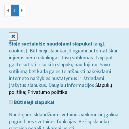
1
Uždaryti
Šioje svetainėje naudojami slapukai
(angl.
cookies). Būtinieji slapukai įdiegiami automatiškai
ir jiems nėra reikalingas Jūsų sutikimas. Taip pat
galite sutikti ir su kitų slapukų naudojimu. Savo
sutikimą bet kada galėsite atšaukti pakeisdami
interneto naršyklės nustatymus ir ištrindami
įrašytus slapukus. Daugiau informacijos
Slapukų
politika
;
Privatumo politika.
Būtinieji slapukai
Naudojami sklandžiam svetainės veikimui ir įgalina
pagrindines svetainės funkcijas. Be šių slapukų
svetainė negali tinkamai veikti.