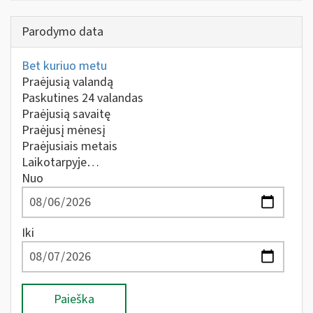
Parodymo data
Bet kuriuo metu
Praėjusią valandą
Paskutines 24 valandas
Praėjusią savaitę
Praėjusį mėnesį
Praėjusiais metais
Laikotarpyje…
Nuo
Iki
Paieška