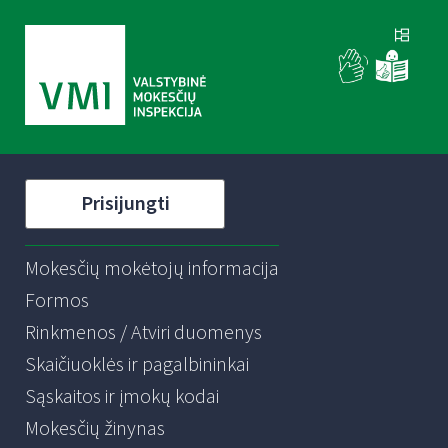
Prisijungti
Mokesčių mokėtojų informacija
Formos
Rinkmenos / Atviri duomenys
Skaičiuoklės ir pagalbininkai
Sąskaitos ir įmokų kodai
Mokesčių žinynas