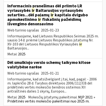
Informacinis pranešimas dėl priimto LR
vyriausybės
ir
Baltarusijos vyriausybės
sutarties...dėl pajamų
ir
kapitalo dvigubo
apmokestinimo
ir
fiskalinių pažeidimų
išvengimo denonsavimo
Web turinio sąrašas
2025-01-23
Informuojame, kad Lietuvos Respublikos Seimas 2025 m.
sausio 14 d. priėmė Lietuvos Respublikos įstatymą Nr.
XV-103 dėl Lietuvos Respublikos Vyriausybės
ir
Baltarusijos...
Metai:
2025
Dėl smulkiojo verslo schemų taikymo kitose
valstybėse narėse
Web turinio sąrašas
2025-01-21
Informuojame, kad atsižvelgiant į tai, kad, pagal: - 2006
m. lapkričio 28 d. Tarybos direktyvos 2006/112/EB dėl
pridėtinės vertės mokesčio bendros sistemos XII
antraštinės dalies 1 skyrių, Europos...
Metai:
2025
Mokesčių įstatymų pakeitimai:
MĮP 2021 »
Pridėtinės vertės mokesčio pakeitimai nuo 2025 m.