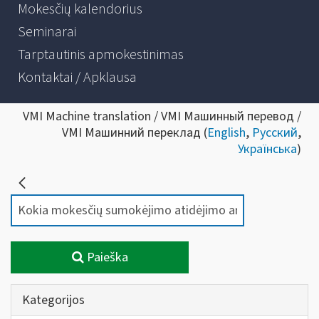
Mokesčių kalendorius
Seminarai
Tarptautinis apmokestinimas
Kontaktai / Apklausa
VMI Machine translation / VMI Машинный перевод /
VMI Машинний переклад (
English
,
Русский
,
Українська
)
Paieška
Kategorijos