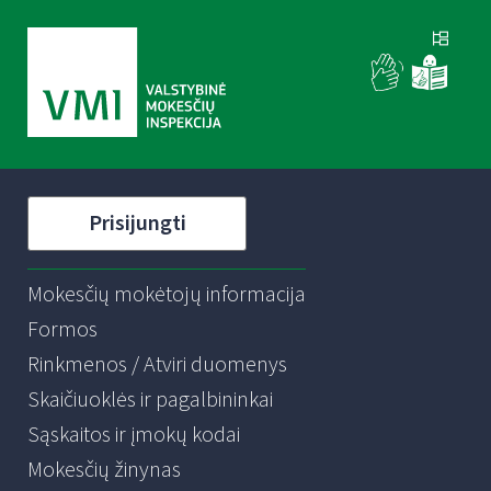
Prisijungti
Mokesčių mokėtojų informacija
Formos
Rinkmenos / Atviri duomenys
Skaičiuoklės ir pagalbininkai
Sąskaitos ir įmokų kodai
Mokesčių žinynas