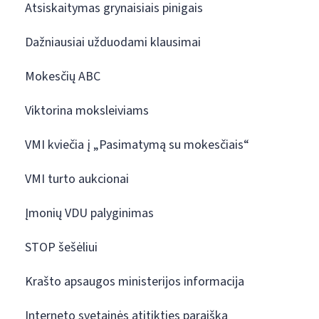
Atsiskaitymas grynaisiais pinigais
Dažniausiai užduodami klausimai
Mokesčių ABC
Viktorina moksleiviams
VMI kviečia į „Pasimatymą su mokesčiais“
VMI turto aukcionai
Įmonių VDU palyginimas
STOP šešėliui
Krašto apsaugos ministerijos informacija
Interneto svetainės atitikties paraiška