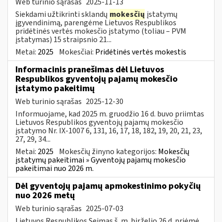
Web turinio sąrašas
2025-11-13
Siekdami užtikrinti sklandų
mokesčių
įstatymų
įgyvendinimą, parengėme Lietuvos Respublikos
pridėtinės vertės mokesčio įstatymo (toliau – PVM
įstatymas) 15 straipsnio 21...
Metai:
2025
Mokesčiai:
Pridėtinės vertės mokestis
Informacinis pranešimas dėl Lietuvos
Respublikos gyventojų pajamų mokesčio
įstatymo pakeitimų
Web turinio sąrašas
2025-12-30
Informuojame, kad 2025 m. gruodžio 16 d. buvo priimtas
Lietuvos Respublikos gyventojų pajamų mokesčio
įstatymo Nr. IX-1007 6, 131, 16, 17, 18, 182, 19, 20, 21, 23,
27, 29, 34...
Metai:
2025
Mokesčių žinyno kategorijos:
Mokesčių
įstatymų pakeitimai » Gyventojų pajamų mokesčio
pakeitimai nuo 2026 m.
Dėl gyventojų pajamų apmokestinimo pokyčių
nuo 2026 metų
Web turinio sąrašas
2025-07-03
Lietuvos Respublikos Seimas š. m. birželio 26 d. priėmė