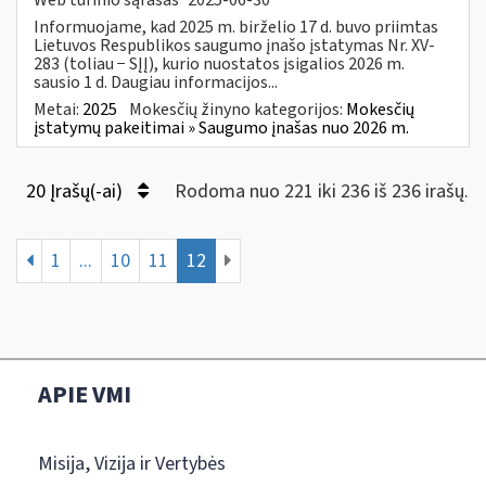
Informuojame, kad 2025 m. birželio 17 d. buvo priimtas
Lietuvos Respublikos saugumo įnašo įstatymas Nr. XV-
283 (toliau − SĮĮ), kurio nuostatos įsigalios 2026 m.
sausio 1 d. Daugiau informacijos...
Metai:
2025
Mokesčių žinyno kategorijos:
Mokesčių
įstatymų pakeitimai » Saugumo įnašas nuo 2026 m.
20 Įrašų(-ai)
Rodoma nuo 221 iki 236 iš 236 irašų.
1
...
10
11
12
APIE VMI
Misija, Vizija ir Vertybės