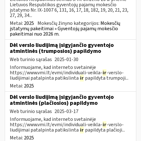
Lietuvos Respublikos gyventojų pajamų mokesčio
įstatymo Nr. IX-1007 6, 131, 16, 17, 18, 182, 19, 20, 21, 23,
27, 29, 34...
Metai:
2025
Mokesčių žinyno kategorijos:
Mokesčių
įstatymų pakeitimai » Gyventojų pajamų mokesčio
pakeitimai nuo 2026 m.
Dėl verslo liudijimą įsigyjančio gyventojo
atmintinės (trumposios) papildymo
Web turinio sąrašas
2025-01-30
Informuojame, kad interneto svetainėje
https://www.vmi.lt/evmi/individuali-veikla-
ir
-verslo-
liudijimai patalpinta patikslinta
ir
papildyta trumpoji...
Metai:
2025
Dėl verslo liudijimą įsigyjančio gyventojo
atmintinės (plačiosios) papildymo
Web turinio sąrašas
2025-03-17
Informuojame, kad interneto svetainėje
https://www.vmi.lt/evmi/individuali-veikla-
ir
-verslo-
liudijimai patalpinta patikslinta
ir
papildyta plačioji...
Metai:
2025