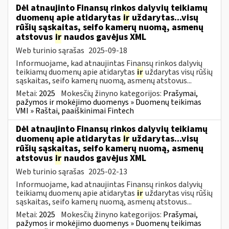
Dėl atnaujinto Finansų rinkos dalyvių teikiamų
duomenų apie atidarytas
ir
uždarytas...visų
rūšių sąskaitas, seifo kamerų nuomą, asmenų
atstovus
ir
naudos gavėjus XML
Web turinio sąrašas
2025-09-18
Informuojame, kad atnaujintas Finansų rinkos dalyvių
teikiamų duomenų apie atidarytas
ir
uždarytas visų rūšių
sąskaitas, seifo kamerų nuomą, asmenų atstovus...
Metai:
2025
Mokesčių žinyno kategorijos:
Prašymai,
pažymos ir mokėjimo duomenys » Duomenų teikimas
VMI » Raštai, paaiškinimai Fintech
Dėl atnaujinto Finansų rinkos dalyvių teikiamų
duomenų apie atidarytas
ir
uždarytas...visų
rūšių sąskaitas, seifo kamerų nuomą, asmenų
atstovus
ir
naudos gavėjus XML
Web turinio sąrašas
2025-02-13
Informuojame, kad atnaujintas Finansų rinkos dalyvių
teikiamų duomenų apie atidarytas
ir
uždarytas visų rūšių
sąskaitas, seifo kamerų nuomą, asmenų atstovus...
Metai:
2025
Mokesčių žinyno kategorijos:
Prašymai,
pažymos ir mokėjimo duomenys » Duomenų teikimas