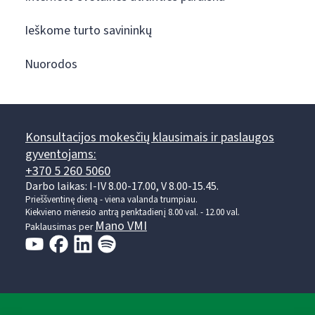
Ieškome turto savininkų
Nuorodos
Konsultacijos mokesčių klausimais ir paslaugos
gyventojams:
+370 5 260 5060
Darbo laikas: I-IV 8.00-17.00, V 8.00-15.45.
Prieššventinę dieną - viena valanda trumpiau.
Kiekvieno mėnesio antrą penktadienį 8.00 val. - 12.00 val.
Mano VMI
Paklausimas per