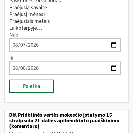
Paskutines 24 valandas
Praėjusią savaitę
Praėjusį mėnesį
Praėjusiais metais
Laikotarpyje…
Nuo
Iki
Paieška
Dėl Pridėtinės vertės mokesčio įstatymo 15
straipsnio 21 dalies apibendrinto paaiškinimo
(komentaro)