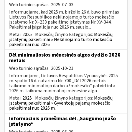
Web turinio sąrašas
2025-07-03
Informuojame, kad 2025 m. birželio 26 d. buvo priimtas
Lietuvos Respublikos nekilnojamojo turto mokesčio
įstatymo Nr. X–233 pakeitimo įstatymas Nr. XV-344.
Pakeitimai įsigalioja nuo 2026 m. sausio...
Metai:
2025
Mokesčių žinyno kategorijos:
Mokesčių
įstatymų pakeitimai » Nekilnojamo turto mokesčio
pakeitimai nuo 2026
Dėl minimaliosios mėnesinės algos dydžio 2026
metais
Web turinio sąrašas
2025-10-21
Informuojame, Lietuvos Respublikos Vyriausybės 2025
m. spalio 16 d. nutarimu Nr. 700 „Dėl 2026 metais
taikomo minimaliojo darbo užmokesčio“ patvirtinta
2026 m. taikoma minimalioji mėnesinė alga —...
Metai:
2025
Mokesčių žinyno kategorijos:
Mokesčių
įstatymų pakeitimai » Gyventojų pajamų mokesčio
pakeitimai nuo 2026 m.
Informacinis pranešimas dėl „Saugumo įnašo
įstatymo“
Web turinio sąrašas
2025-06-30