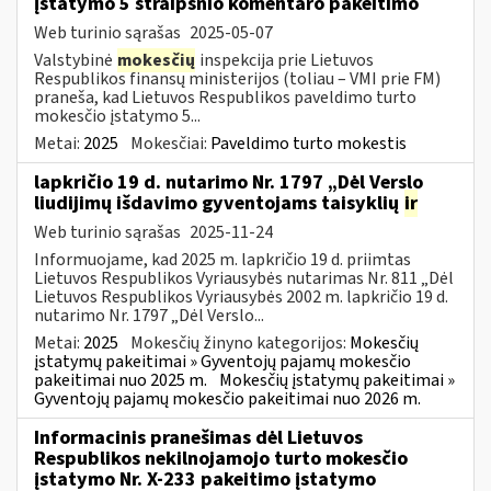
įstatymo 5 straipsnio komentaro pakeitimo
Web turinio sąrašas
2025-05-07
Valstybinė
mokesčių
inspekcija prie Lietuvos
Respublikos finansų ministerijos (toliau – VMI prie FM)
praneša, kad Lietuvos Respublikos paveldimo turto
mokesčio įstatymo 5...
Metai:
2025
Mokesčiai:
Paveldimo turto mokestis
lapkričio 19 d. nutarimo Nr. 1797 „Dėl Verslo
liudijimų išdavimo gyventojams taisyklių
ir
Web turinio sąrašas
2025-11-24
Informuojame, kad 2025 m. lapkričio 19 d. priimtas
Lietuvos Respublikos Vyriausybės nutarimas Nr. 811 „Dėl
Lietuvos Respublikos Vyriausybės 2002 m. lapkričio 19 d.
nutarimo Nr. 1797 „Dėl Verslo...
Metai:
2025
Mokesčių žinyno kategorijos:
Mokesčių
įstatymų pakeitimai » Gyventojų pajamų mokesčio
pakeitimai nuo 2025 m.
Mokesčių įstatymų pakeitimai »
Gyventojų pajamų mokesčio pakeitimai nuo 2026 m.
Informacinis pranešimas dėl Lietuvos
Respublikos nekilnojamojo turto mokesčio
įstatymo Nr. X-233 pakeitimo įstatymo