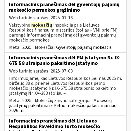
Informacinis pranešimas dėl gyventojų pajamų
mokesčio permokos grąžinimo
Web turinio sąrašas
2025-01-16
Valstybinė
mokesčių
inspekcija prie Lietuvos
Respublikos finansų ministerijos (toliau – VMI prie FM)
parengė informacinį pranešimą dėl gyventojų pajamų
mokesčio permokos...
Metai:
2025
Mokesčiai:
Gyventojų pajamų mokestis
Informacinis pranešimas dėl PM įstatymo Nr. IX-
675 58 straipsnio pakeitimo įstatymo
Web turinio sąrašas
2025-07-03
Informuojame, kad Lietuvos Respublikos Seimas 2025 m.
birželio 30 d. priėmė Lietuvos Respublikos pelno
mokesčio įstatymo Nr. IX-675 58 straipsnio pakeitimo
įstatymą Nr. XV-383 (toliau –...
Metai:
2025
Mokesčių žinyno kategorijos:
Mokesčių
įstatymų pakeitimai » Pelno mokesčio pakeitimai nuo
2026 m.
Informacinis pranešimas dėl Lietuvos
Respublikos Paveldimo turto mokesčio