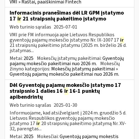
VMI » Raštai, paaiškinimai Fintech
Informacinis pranešimas dėl LR GPM įstatymo
17
ir
21 straipsnių pakeitimo įstatymo
Web turinio sąrašas
2025-07-01
VMI prie FM informuoja apie Lietuvos Respublikos
gyventojų pajamų mokesčio įstatymo Nr. IX-1007 17
ir
21 straipsnių pakeitimo įstatymu (2025 m. birželio 26 d.
įstatymas...
Metai:
2025
Mokesčių įstatymų pakeitimai:
Gyventojų
pajamų mokesčio pakeitimai nuo 2026 m.
Mokesčių
žinyno kategorijos:
Mokesčių įstatymų pakeitimai »
Gyventojų pajamų mokesčio pakeitimai nuo 2026 m.
Dėl Gyventojų pajamų mokesčio įstatymo 17
straipsnio 1 dalies 16
ir
16-1 punktų
apibendrintų
Web turinio sąrašas
2025-01-30
Informuojame, kad atsižvelgiant į 2024 m. gruodžio 5 d.
Lietuvos Respublikos gyventojų pajamų mokesčio
įstatymo 17
ir
20 straipsnių pakeitimo įstatymą Nr. XV-
32, parengtas...
Metai:
2025
Mokesčiai:
Gyventojų pajamų mokestis