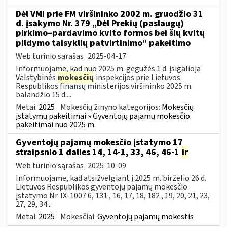
Dėl VMI prie FM viršininko 2002 m. gruodžio 31
d. įsakymo Nr. 379 „Dėl Prekių (paslaugų)
pirkimo–pardavimo kvito formos bei šių kvitų
pildymo taisyklių patvirtinimo“ pakeitimo
Web turinio sąrašas
2025-04-17
Informuojame, kad nuo 2025 m. gegužės 1 d. įsigalioja
Valstybinės
mokesčių
inspekcijos prie Lietuvos
Respublikos finansų ministerijos viršininko 2025 m.
balandžio 15 d....
Metai:
2025
Mokesčių žinyno kategorijos:
Mokesčių
įstatymų pakeitimai » Gyventojų pajamų mokesčio
pakeitimai nuo 2025 m.
Gyventojų pajamų mokesčio įstatymo 17
straipsnio 1 dalies 14, 14-1, 33, 46, 46-1
ir
Web turinio sąrašas
2025-10-09
Informuojame, kad atsižvelgiant į 2025 m. birželio 26 d.
Lietuvos Respublikos gyventojų pajamų mokesčio
įstatymo Nr. IX-1007 6, 131 , 16, 17, 18, 182 , 19, 20, 21, 23,
27, 29, 34...
Metai:
2025
Mokesčiai:
Gyventojų pajamų mokestis