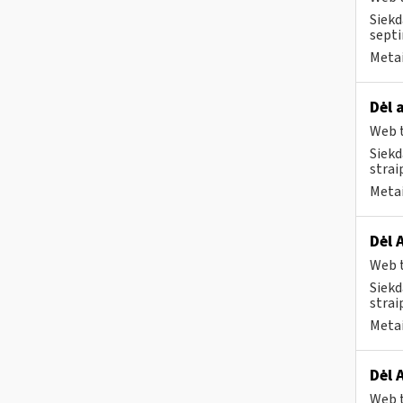
Siekd
septi
Metai
Dėl 
Web t
Siekd
strai
Metai
Dėl 
Web t
Siekd
strai
Metai
Dėl 
Web t