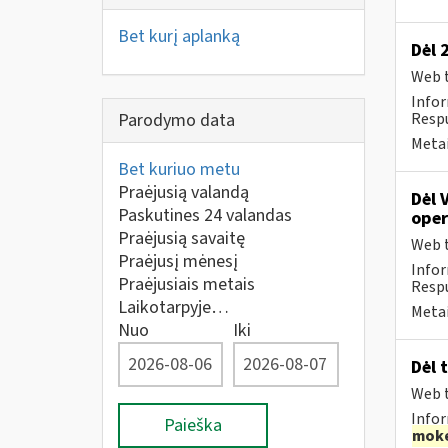
Bet kurį aplanką
Dėl 
Web t
Infor
Parodymo data
Respu
Metai
Bet kuriuo metu
Praėjusią valandą
Dėl 
Paskutines 24 valandas
oper
Praėjusią savaitę
Web t
Praėjusį mėnesį
Infor
Praėjusiais metais
Respu
Laikotarpyje…
Metai
Nuo
Iki
Dėl 
Web t
Infor
Paieška
moke