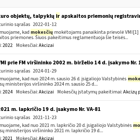
kuro objektų, talpyklų
ir
apskaitos priemonių registravi
urinio sąrašas
2022-01-12
rmuojame, kad
mokesčių
mokėtojams panaikinta prievolė VMI[1] r
itos priemones. Šiuos pakeitimus reglamentuoja šie teisės...
:
2022
Mokesčiai:
Akcizai
VMI prie FM viršininko 2002 m. birželio 14 d. įsakymo Nr.
urinio sąrašas
2024-01-29
muojame, kad nuo 2024 m. sausio 26 d. įsigaliojo Valstybinės
moke
sų ministerijos viršininko 2024 m. sausio 25 d....
:
2024
Mokesčiai:
Akcizai
Mokesčių įstatymų pakeitimai:
Akcizų 
2021 m. lapkričio 19 d. įsakymo Nr. VA-81
urinio sąrašas
2021-11-23
muojame, kad nuo 2021 m. lapkričio 20 d. įsigaliojo Valstybinės
mo
sų ministerijos viršininko 2021 m. lapkričio 19 d....
:
2021
Mokesčiai:
Akcizai