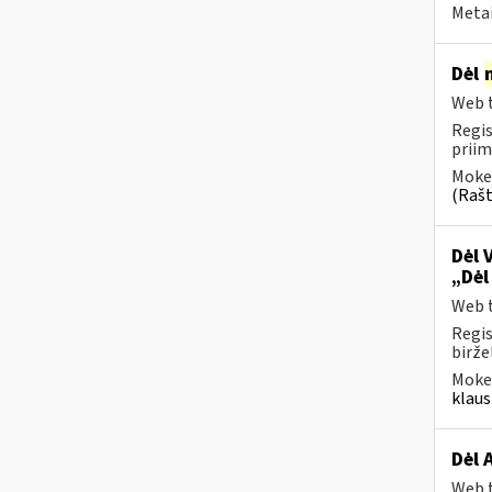
Metai
Dėl
Web t
Regis
priim
Mokes
(Rašt
Dėl 
„Dėl
Web t
Regis
biržel
Mokes
klaus
Dėl 
Web t