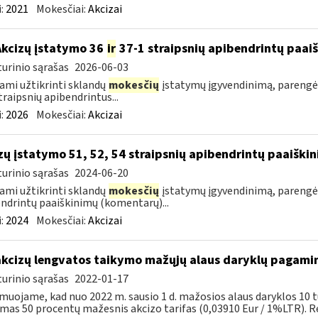
:
2021
Mokesčiai:
Akcizai
Akcizų įstatymo 36
ir
37-1 straipsnių apibendrintų paa
urinio sąrašas
2026-06-03
ami užtikrinti sklandų
mokesčių
įstatymų įgyvendinimą, parengė
traipsnių apibendrintus...
:
2026
Mokesčiai:
Akcizai
zų įstatymo 51, 52, 54 straipsnių apibendrintų paaišk
urinio sąrašas
2024-06-20
ami užtikrinti sklandų
mokesčių
įstatymų įgyvendinimą, parengė
ndrintų paaiškinimų (komentarų)...
:
2024
Mokesčiai:
Akcizai
akcizų lengvatos taikymo mažųjų alaus daryklų pagami
urinio sąrašas
2022-01-17
muojame, kad nuo 2022 m. sausio 1 d. mažosios alaus daryklos 10 t
mas 50 procentų mažesnis akcizo tarifas (0,03910 Eur / 1%LTR). Re