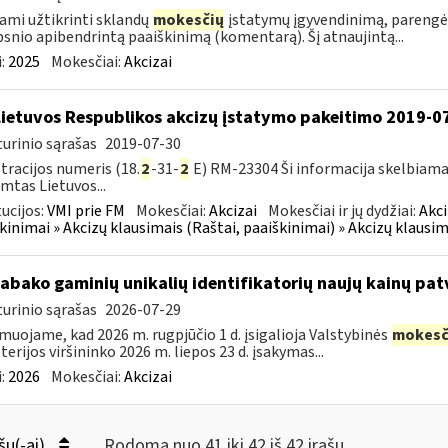
ami užtikrinti sklandų
mokesčių
įstatymų įgyvendinimą, parengė
psnio apibendrintą paaiškinimą (komentarą). Šį atnaujintą...
:
2025
Mokesčiai:
Akcizai
Lietuvos Respublikos akcizų įstatymo pakeitimo 2019-0
urinio sąrašas
2019-07-30
tracijos numeris (18.
2
-31-
2
E) RM-23304 Ši informacija skelbiama
imtas Lietuvos...
tucijos:
VMI prie FM
Mokesčiai:
Akcizai
Mokesčiai ir jų dydžiai:
Akci
kinimai » Akcizų klausimais (Raštai, paaiškinimai) » Akcizų klausim
tabako gaminių unikalių identifikatorių naujų kainų pat
urinio sąrašas
2026-07-29
muojame, kad 2026 m. rugpjūčio 1 d. įsigalioja Valstybinės
mokesč
terijos viršininko 2026 m. liepos 23 d. įsakymas...
:
2026
Mokesčiai:
Akcizai
šų(-ai)
Rodoma nuo 41 iki 42 iš 42 irašų.