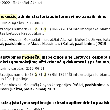
:
2022
Mokesčiai:
Akcizai
mokesčių
administratoriaus informavimo panaikinimo
urinio sąrašas
2019-08-08
tracijos numeris (18.
2
-31-
2
E) RM-24261 Ši informacija skelbiama
tas Lietuvos Respublikos...
čiai:
Akcizai
Mokesčiai ir jų dydžiai:
Akcizai
Mokesčių žinyno kate
ai, paaiškinimai) » Akcizų klausimais (Raštai, paaiškinimai) 2019
Valstybinės
mokesčių
inspekcijos prie Lietuvos Respublik
 akcizų sumokėjimą užtikrinančių dokumentų priėmimo,
urinio sąrašas
2019-06-21
tracijos numeris (18.
2
-31-
2
E) RM-18924 Ši informacija skelbiama
io 19 d. įsigaliojo...
čiai:
Akcizai
Mokesčių žinyno kategorijos:
Raštai, paaiškinimai » 
imais (Raštai, paaiškinimai) 2019
Akcizų įstatymo septintojo skirsnio apibendrinto paai
urinio sąrašas
2026-04-14