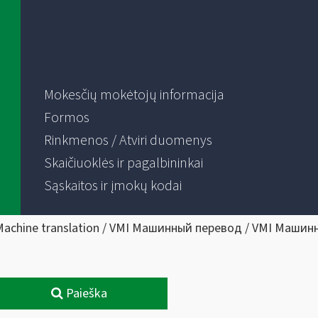
Mokesčių mokėtojų informacija
Formos
Rinkmenos / Atviri duomenys
Skaičiuoklės ir pagalbininkai
Sąskaitos ir įmokų kodai
Machine translation / VMI Машинный перевод / VMI Машин
Paieška