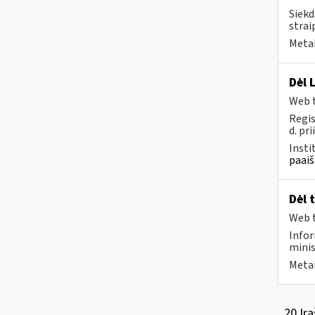
Siekd
strai
Metai
Dėl 
Web t
Regis
d. pri
Insti
paaiš
Dėl 
Web t
Infor
minis
Metai
20 Įra