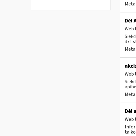
Metai
Dėl 
Web t
Siekd
371 s
Metai
akci
Web t
Siekd
apibe
Metai
Dėl 
Web t
Infor
taiko