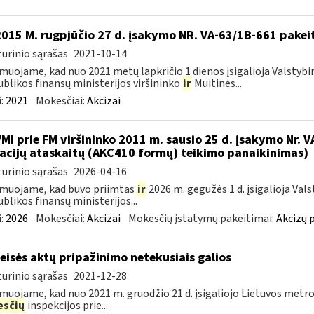
2015 M. rugpjūčio 27 d. įsakymo NR. VA-63/1B-661 pakei
urinio sąrašas
2021-10-14
muojame, kad nuo 2021 metų lapkričio 1 dienos įsigalioja Valstybi
blikos finansų ministerijos viršininko
ir
Muitinės...
:
2021
Mokesčiai:
Akcizai
VMI prie FM viršininko 2011 m. sausio 25 d. įsakymo Nr. 
acijų ataskaitų (AKC410 formų) teikimo panaikinimas)
urinio sąrašas
2026-04-16
muojame, kad buvo priimtas
ir
2026 m. gegužės 1 d. įsigalioja Val
blikos finansų ministerijos...
:
2026
Mokesčiai:
Akcizai
Mokesčių įstatymų pakeitimai:
Akcizų 
teisės aktų pripažinimo netekusiais galios
urinio sąrašas
2021-12-28
muojame, kad nuo 2021 m. gruodžio 21 d. įsigaliojo Lietuvos metro
sčių
inspekcijos prie...