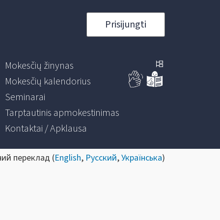
Prisijungti
Mokesčių žinynas
Mokesčių kalendorius
Seminarai
Tarptautinis apmokestinimas
Kontaktai / Apklausa
ний переклад (
English
,
Русский
,
Українська
)