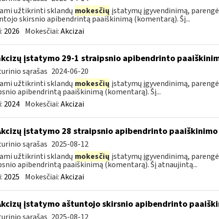
ami užtikrinti sklandų
mokesčių
įstatymų įgyvendinimą, parengė
ntojo skirsnio apibendrintą paaiškinimą (komentarą). Šį...
:
2026
Mokesčiai:
Akcizai
akcizų įstatymo 29-1 straipsnio apibendrinto paaiškin
urinio sąrašas
2024-06-20
ami užtikrinti sklandų
mokesčių
įstatymų įgyvendinimą, parengė
psnio apibendrintą paaiškinimą (komentarą). Šį...
:
2024
Mokesčiai:
Akcizai
Akcizų įstatymo 28 straipsnio apibendrinto paaiškinim
urinio sąrašas
2025-08-12
ami užtikrinti sklandų
mokesčių
įstatymų įgyvendinimą, parengė
psnio apibendrintą paaiškinimą (komentarą). Šį atnaujintą...
:
2025
Mokesčiai:
Akcizai
Akcizų įstatymo aštuntojo skirsnio apibendrinto paaiš
urinio sąrašas
2025-08-12