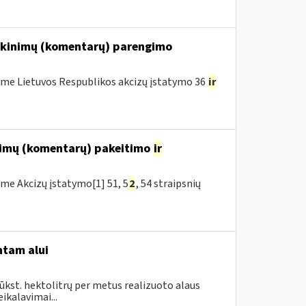
iškinimų (komentarų) parengimo
me Lietuvos Respublikos akcizų įstatymo 36
ir
inimų (komentarų) pakeitimo
ir
me Akcizų įstatymo[1] 51, 5
2
, 54 straipsnių
ntam alui
ūkst. hektolitrų per metus realizuoto alaus
ikalavimai...