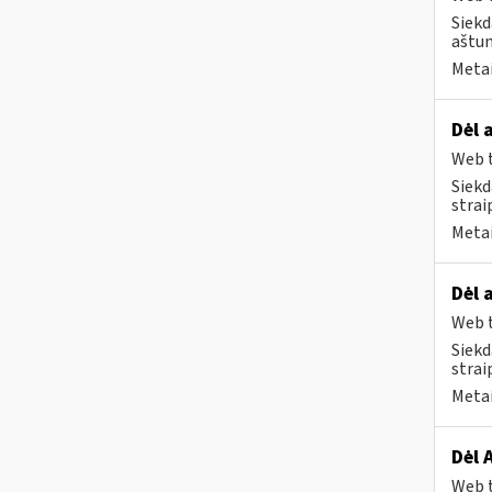
Siekd
aštun
Metai
Dėl 
Web t
Siekd
strai
Metai
Dėl 
Web t
Siekd
strai
Metai
Dėl 
Web t