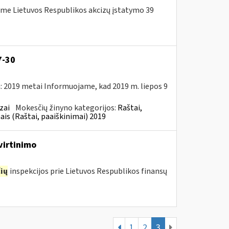
me Lietuvos Respublikos akcizų įstatymo 39
7-30
: 2019 metai Informuojame, kad 2019 m. liepos 9
zai
Mokesčių žinyno kategorijos:
Raštai,
ais (Raštai, paaiškinimai) 2019
virtinimo
ių
inspekcijos prie Lietuvos Respublikos finansų
1
2
3