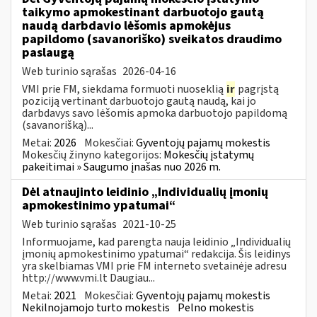
taikymo apmokestinant darbuotojo gautą
naudą darbdavio lėšomis apmokėjus
papildomo (savanoriško) sveikatos draudimo
paslaugą
Web turinio sąrašas
2026-04-16
VMI prie FM, siekdama formuoti nuoseklią
ir
pagrįstą
poziciją vertinant darbuotojo gautą naudą, kai jo
darbdavys savo lėšomis apmoka darbuotojo papildomą
(savanorišką)...
Metai:
2026
Mokesčiai:
Gyventojų pajamų mokestis
Mokesčių žinyno kategorijos:
Mokesčių įstatymų
pakeitimai » Saugumo įnašas nuo 2026 m.
Dėl atnaujinto leidinio „Individualių įmonių
apmokestinimo ypatumai“
Web turinio sąrašas
2021-10-25
Informuojame, kad parengta nauja leidinio „Individualių
įmonių apmokestinimo ypatumai“ redakcija. Šis leidinys
yra skelbiamas VMI prie FM interneto svetainėje adresu
http://www.vmi.lt Daugiau...
Metai:
2021
Mokesčiai:
Gyventojų pajamų mokestis
Nekilnojamojo turto mokestis
Pelno mokestis