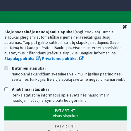
Valstybinė mokesčių inspekcija prie Lietuvos
U
Respublikos finansų ministerijos
Šioje svetainėje naudojami slapukai
(angl. cookies). Būtinieji
slapukai įdiegiami automatiškai ir jiems nėra reikalingas Jūsų
Biudžetinė įstaiga. Juridinio asmens kodas — 188659752,
sutikimas. Taip pat galite sutikti ir su kitų slapukų naudojimu. Savo
adresas: Vasario 16-osios g. 14, 01107 Vilnius, Lietuva, el.paštas:
sutikimą bet kada galėsite atšaukti pakeisdami interneto naršyklės
vmi@vmi.lt
, E. pristatymo dėžutės adresas 188659752
nustatymus ir ištrindami įrašytus slapukus. Daugiau informacijos
Duomenys apie Valstybinę mokesčių inspekciją prie Lietuvos
Slapukų politika
;
Privatumo politika.
Respublikos finansų ministerijos kaupiami ir saugomi Juridinių
asmenų registre
Būtinieji slapukai
Naudojami sklandžiam svetainės veikimui ir įgalina pagrindines
svetainės funkcijas. Be šių slapukų svetainė negali tinkamai veikti.
Analitiniai slapukai
Renka statistinę informaciją apie svetainės naudojimą ir
naudojami Jūsų naršymo patirties gerinimui.
PATVIRTINTI
Visus slapukus
PATVIRTINTI