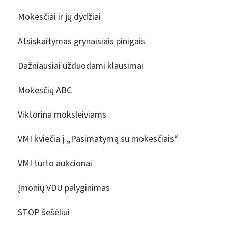
Mokesčiai ir jų dydžiai
Atsiskaitymas grynaisiais pinigais
Dažniausiai užduodami klausimai
Mokesčių ABC
Viktorina moksleiviams
VMI kviečia į „Pasimatymą su mokesčiais“
VMI turto aukcionai
Įmonių VDU palyginimas
STOP šešėliui