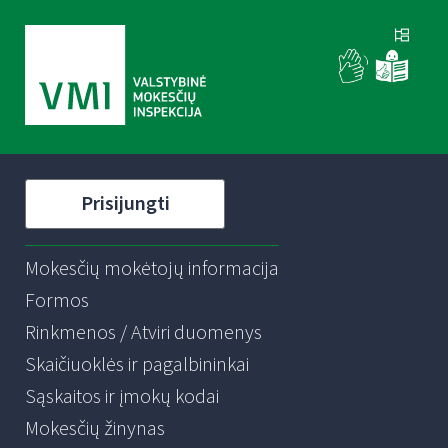
Prisijungti
Mokesčių mokėtojų informacija
Formos
Rinkmenos / Atviri duomenys
Skaičiuoklės ir pagalbininkai
Sąskaitos ir įmokų kodai
Mokesčių žinynas