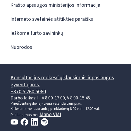
Krašto apsaugos ministerijos informacija
Interneto svetainės atitikties paraiška
Ieškome turto savininkų
Nuorodos
Konsultacijos mokesčių klausimais ir paslaugos
gyventojams:
+370 5 260 5060
Darbo laikas: I-IV 8.00-17.00, V 8.00-15.45.
Prieššventinę dieną - viena valanda trumpiau.
Kiekvieno mėnesio antrą penktadienį 8.00 val. - 12.00 val.
Mano VMI
Paklausimas per