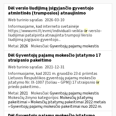
Dėl verslo liudijimą įsigyjančio gyventojo
atmintinės (trumposios) atnaujinimo
Web turinio sąrašas
2026-03-10
Informuojame, kad interneto svetainėje
https://www.vmi.lt/evmi/individuali-veikla-
ir
-verslo-
liudijimai patalpinta atnaujinta trumpoji Verslo
liudijimą įsigijusio gyventojo...
Metai:
2026
Mokesčiai:
Gyventojų pajamų mokestis
Dėl Gyventojų pajamų mokesčio įstatymo 17
straipsnio pakeitimo
Web turinio sąrašas
2021-12-31
Informuojame, kad 2021 m. gruodžio 23 d. priimtas
Lietuvos Respublikos gyventojų pajamų mokesčio
įstatymo Nr. IX-1007 (toliau – GPMĮ) 17 straipsnio
ir
priedo pakeitimo...
Metai:
2021
Mokesčiai:
Gyventojų pajamų mokestis
Mokesčių žinyno kategorijos:
Mokesčių įstatymų
pakeitimai » Mokesčių įstatymų pakeitimai 2022 metais
» Gyventojų pajamų mokesčio pakeitimai nuo 2022 m.
Dėl Gyventojų pajamų mokesčio įstatymo