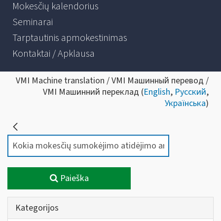
Mokesčių kalendorius
Seminarai
Tarptautinis apmokestinimas
Kontaktai / Apklausa
VMI Machine translation / VMI Машинный перевод /
VMI Машинний переклад (
English
,
Русский
,
Українська
)
Paieška
Kategorijos