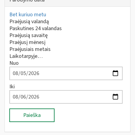
Bet kuriuo metu
Praėjusią valandą
Paskutines 24 valandas
Praėjusią savaitę
Praėjusį mėnesį
Praėjusiais metais
Laikotarpyje…
Nuo
Iki
Paieška