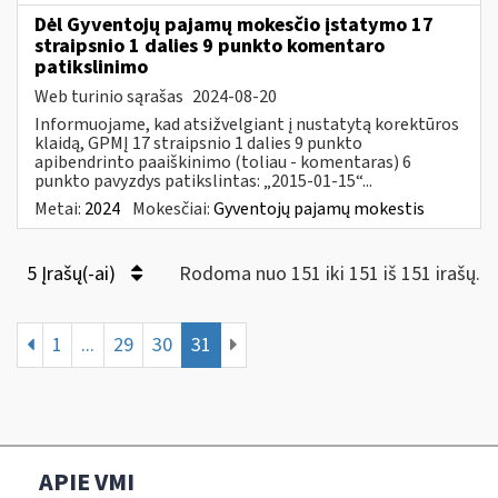
Dėl Gyventojų pajamų mokesčio įstatymo 17
straipsnio 1 dalies 9 punkto komentaro
patikslinimo
Web turinio sąrašas
2024-08-20
Informuojame, kad atsižvelgiant į nustatytą korektūros
klaidą, GPMĮ 17 straipsnio 1 dalies 9 punkto
apibendrinto paaiškinimo (toliau - komentaras) 6
punkto pavyzdys patikslintas: „2015-01-15“...
Metai:
2024
Mokesčiai:
Gyventojų pajamų mokestis
5 Įrašų(-ai)
Rodoma nuo 151 iki 151 iš 151 irašų.
1
...
29
30
31
APIE VMI