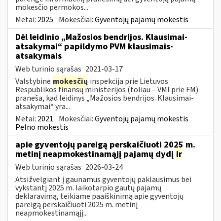
mokesčio permokos...
Metai:
2025
Mokesčiai:
Gyventojų pajamų mokestis
Dėl leidinio „Mažosios bendrijos. Klausimai-
atsakymai“ papildymo PVM klausimais-
atsakymais
Web turinio sąrašas
2021-03-17
Valstybinė
mokesčių
inspekcija prie Lietuvos
Respublikos finansų ministerijos (toliau – VMI prie FM)
praneša, kad leidinys „Mažosios bendrijos. Klausimai-
atsakymai“ yra...
Metai:
2021
Mokesčiai:
Gyventojų pajamų mokestis
Pelno mokestis
apie gyventojų pareigą perskaičiuoti 2025 m.
metinį neapmokestinamąjį pajamų dydį
ir
Web turinio sąrašas
2026-03-24
Atsižvelgiant į gaunamus gyventojų paklausimus bei
vykstantį 2025 m. laikotarpio gautų pajamų
deklaravimą, teikiame paaiškinimą apie gyventojų
pareigą perskaičiuoti 2025 m. metinį
neapmokestinamąjį...