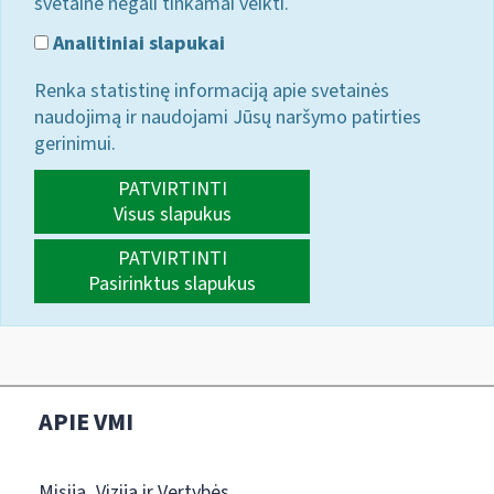
svetainė negali tinkamai veikti.
Analitiniai slapukai
Renka statistinę informaciją apie svetainės
naudojimą ir naudojami Jūsų naršymo patirties
gerinimui.
PATVIRTINTI
Visus slapukus
PATVIRTINTI
Pasirinktus slapukus
APIE VMI
Misija, Vizija ir Vertybės