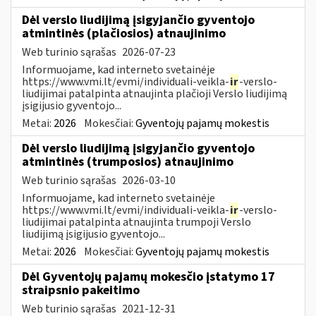
Dėl verslo liudijimą įsigyjančio gyventojo
atmintinės (plačiosios) atnaujinimo
Web turinio sąrašas
2026-07-23
Informuojame, kad interneto svetainėje
https://www.vmi.lt/evmi/individuali-veikla-
ir
-verslo-
liudijimai patalpinta atnaujinta plačioji Verslo liudijimą
įsigijusio gyventojo...
Metai:
2026
Mokesčiai:
Gyventojų pajamų mokestis
Dėl verslo liudijimą įsigyjančio gyventojo
atmintinės (trumposios) atnaujinimo
Web turinio sąrašas
2026-03-10
Informuojame, kad interneto svetainėje
https://www.vmi.lt/evmi/individuali-veikla-
ir
-verslo-
liudijimai patalpinta atnaujinta trumpoji Verslo
liudijimą įsigijusio gyventojo...
Metai:
2026
Mokesčiai:
Gyventojų pajamų mokestis
Dėl Gyventojų pajamų mokesčio įstatymo 17
straipsnio pakeitimo
Web turinio sąrašas
2021-12-31