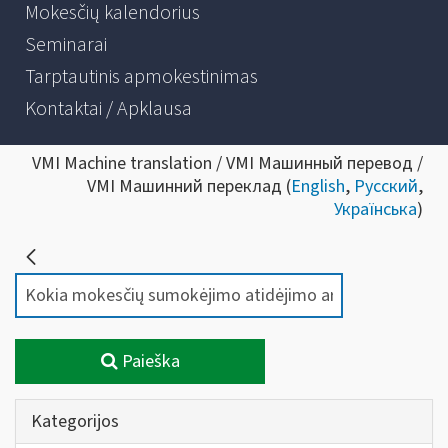
Mokesčių kalendorius
Seminarai
Tarptautinis apmokestinimas
Kontaktai / Apklausa
VMI Machine translation / VMI Машинный перевод /
VMI Машинний переклад (
English
,
Русский
,
Українська
)
Paieška
Kategorijos