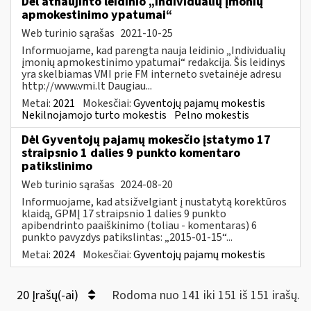
Dėl atnaujinto leidinio „Individualių įmonių
apmokestinimo ypatumai“
Web turinio sąrašas
2021-10-25
Informuojame, kad parengta nauja leidinio „Individualių
įmonių apmokestinimo ypatumai“ redakcija. Šis leidinys
yra skelbiamas VMI prie FM interneto svetainėje adresu
http://www.vmi.lt Daugiau...
Metai:
2021
Mokesčiai:
Gyventojų pajamų mokestis
Nekilnojamojo turto mokestis
Pelno mokestis
Dėl Gyventojų pajamų mokesčio įstatymo 17
straipsnio 1 dalies 9 punkto komentaro
patikslinimo
Web turinio sąrašas
2024-08-20
Informuojame, kad atsižvelgiant į nustatytą korektūros
klaidą, GPMĮ 17 straipsnio 1 dalies 9 punkto
apibendrinto paaiškinimo (toliau - komentaras) 6
punkto pavyzdys patikslintas: „2015-01-15“...
Metai:
2024
Mokesčiai:
Gyventojų pajamų mokestis
20 Įrašų(-ai)
Rodoma nuo 141 iki 151 iš 151 irašų.