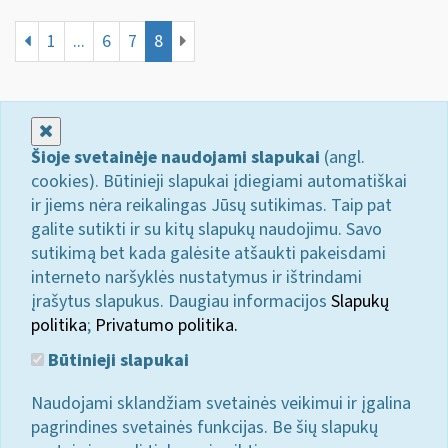
1
...
6
7
8
Uždaryti
Šioje svetainėje naudojami slapukai
(angl.
cookies). Būtinieji slapukai įdiegiami automatiškai
ir jiems nėra reikalingas Jūsų sutikimas. Taip pat
galite sutikti ir su kitų slapukų naudojimu. Savo
sutikimą bet kada galėsite atšaukti pakeisdami
interneto naršyklės nustatymus ir ištrindami
įrašytus slapukus. Daugiau informacijos
Slapukų
politika
;
Privatumo politika.
Būtinieji slapukai
Naudojami sklandžiam svetainės veikimui ir įgalina
pagrindines svetainės funkcijas. Be šių slapukų