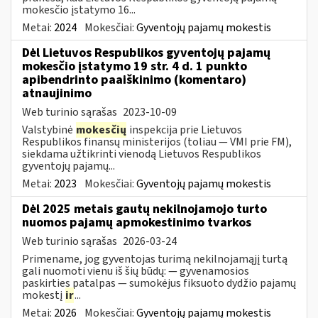
mokesčio įstatymo 16...
Metai:
2024
Mokesčiai:
Gyventojų pajamų mokestis
Dėl Lietuvos Respublikos gyventojų pajamų
mokesčio įstatymo 19 str. 4 d. 1 punkto
apibendrinto paaiškinimo (komentaro)
atnaujinimo
Web turinio sąrašas
2023-10-09
Valstybinė
mokesčių
inspekcija prie Lietuvos
Respublikos finansų ministerijos (toliau — VMI prie FM),
siekdama užtikrinti vienodą Lietuvos Respublikos
gyventojų pajamų...
Metai:
2023
Mokesčiai:
Gyventojų pajamų mokestis
Dėl 2025 metais gautų nekilnojamojo turto
nuomos pajamų apmokestinimo tvarkos
Web turinio sąrašas
2026-03-24
Primename, jog gyventojas turimą nekilnojamąjį turtą
gali nuomoti vienu iš šių būdų: — gyvenamosios
paskirties patalpas — sumokėjus fiksuoto dydžio pajamų
mokestį
ir
...
Metai:
2026
Mokesčiai:
Gyventojų pajamų mokestis