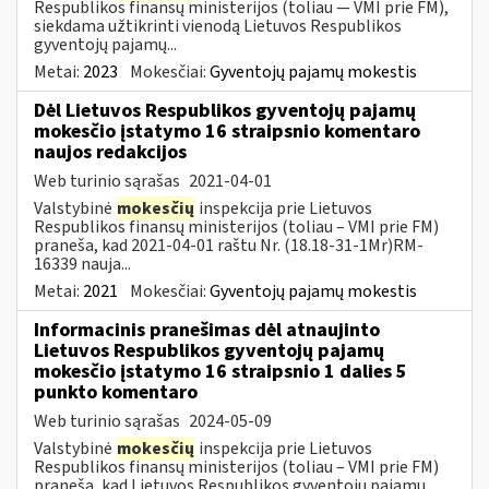
Respublikos finansų ministerijos (toliau — VMI prie FM),
siekdama užtikrinti vienodą Lietuvos Respublikos
gyventojų pajamų...
Metai:
2023
Mokesčiai:
Gyventojų pajamų mokestis
Dėl Lietuvos Respublikos gyventojų pajamų
mokesčio įstatymo 16 straipsnio komentaro
naujos redakcijos
Web turinio sąrašas
2021-04-01
Valstybinė
mokesčių
inspekcija prie Lietuvos
Respublikos finansų ministerijos (toliau – VMI prie FM)
praneša, kad 2021-04-01 raštu Nr. (18.18-31-1Mr)RM-
16339 nauja...
Metai:
2021
Mokesčiai:
Gyventojų pajamų mokestis
Informacinis pranešimas dėl atnaujinto
Lietuvos Respublikos gyventojų pajamų
mokesčio įstatymo 16 straipsnio 1 dalies 5
punkto komentaro
Web turinio sąrašas
2024-05-09
Valstybinė
mokesčių
inspekcija prie Lietuvos
Respublikos finansų ministerijos (toliau – VMI prie FM)
praneša, kad Lietuvos Respublikos gyventojų pajamų