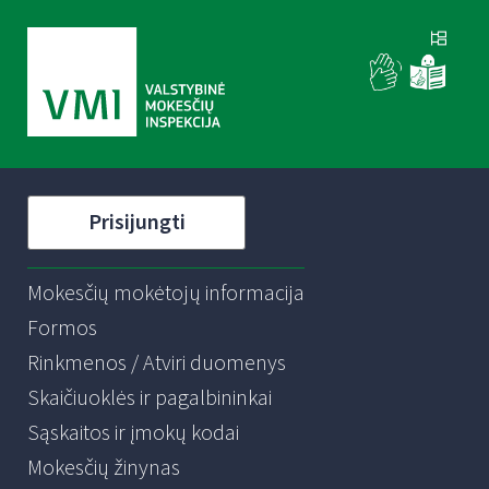
Prisijungti
Mokesčių mokėtojų informacija
Formos
Rinkmenos / Atviri duomenys
Skaičiuoklės ir pagalbininkai
Sąskaitos ir įmokų kodai
Mokesčių žinynas