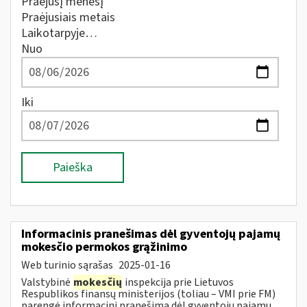
Praėjusį mėnesį
Praėjusiais metais
Laikotarpyje…
Nuo
Iki
Paieška
Informacinis pranešimas dėl gyventojų pajamų
mokesčio permokos grąžinimo
Web turinio sąrašas
2025-01-16
Valstybinė
mokesčių
inspekcija prie Lietuvos
Respublikos finansų ministerijos (toliau – VMI prie FM)
parengė informacinį pranešimą dėl gyventojų pajamų