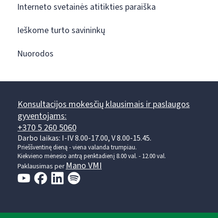
Interneto svetainės atitikties paraiška
Ieškome turto savininkų
Nuorodos
Konsultacijos mokesčių klausimais ir paslaugos
gyventojams:
+370 5 260 5060
Darbo laikas: I-IV 8.00-17.00, V 8.00-15.45.
Prieššventinę dieną - viena valanda trumpiau.
Kiekvieno mėnesio antrą penktadienį 8.00 val. - 12.00 val.
Mano VMI
Paklausimas per