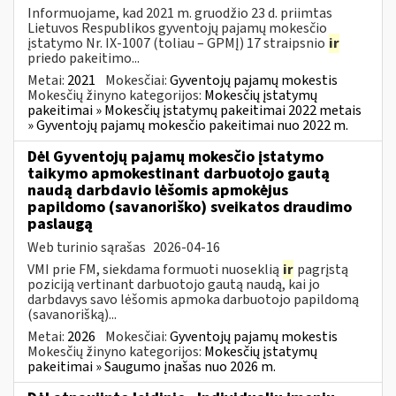
Informuojame, kad 2021 m. gruodžio 23 d. priimtas
Lietuvos Respublikos gyventojų pajamų mokesčio
įstatymo Nr. IX-1007 (toliau – GPMĮ) 17 straipsnio
ir
priedo pakeitimo...
Metai:
2021
Mokesčiai:
Gyventojų pajamų mokestis
Mokesčių žinyno kategorijos:
Mokesčių įstatymų
pakeitimai » Mokesčių įstatymų pakeitimai 2022 metais
» Gyventojų pajamų mokesčio pakeitimai nuo 2022 m.
Dėl Gyventojų pajamų mokesčio įstatymo
taikymo apmokestinant darbuotojo gautą
naudą darbdavio lėšomis apmokėjus
papildomo (savanoriško) sveikatos draudimo
paslaugą
Web turinio sąrašas
2026-04-16
VMI prie FM, siekdama formuoti nuoseklią
ir
pagrįstą
poziciją vertinant darbuotojo gautą naudą, kai jo
darbdavys savo lėšomis apmoka darbuotojo papildomą
(savanorišką)...
Metai:
2026
Mokesčiai:
Gyventojų pajamų mokestis
Mokesčių žinyno kategorijos:
Mokesčių įstatymų
pakeitimai » Saugumo įnašas nuo 2026 m.