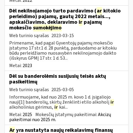
Metai:
2022
Dėl nekilnojamojo turto pardavimo (
ar
kitokio
perleidimo) pajamų, gautų 2022 metais...,
apskaičiavimo, deklaravimo
ir
pajamų
mokesčio
sumokėjimo
Web turinio sąrašas
2023-03-15
Primename, kad pagal Gyventojų pajamų mokesčio
įstatymo 17 str.1 d. 28 punktą, parduodamo ar kitokiu
būdu perleidžiamo nuosavybėn nekilnojamojo daikto
(išskyrus GPMĮ 17 str. 1 d. 53...
Metai:
2023
Dėl su banderolėmis susijusių teisės aktų
pasikeitimų
Web turinio sąrašas
2025-03-05
Informuojame, kad nuo 2025 m. kovo 1 d. įsigaliojo
nauji[1] banderolių, skirtų ženklinti etilo alkoholį
ir
alkoholinius gėrimus,
ir
kai...
Metai:
2025
Mokesčių įstatymų pakeitimai:
Akcizų
pakeitimai nuo 2025 m.
Ar
yra nustatyta naujų reikalavimų finansų