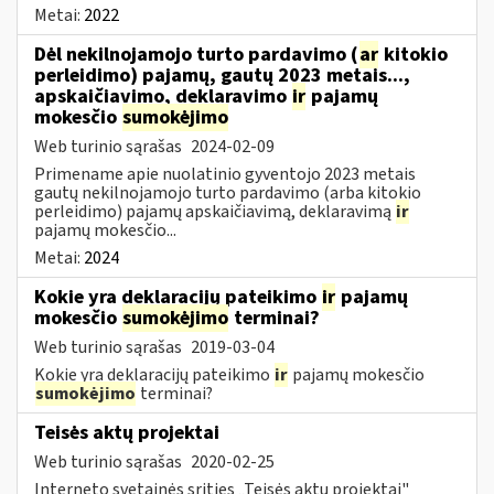
Metai:
2022
Dėl nekilnojamojo turto pardavimo (
ar
kitokio
perleidimo) pajamų, gautų 2023 metais...,
apskaičiavimo, deklaravimo
ir
pajamų
mokesčio
sumokėjimo
Web turinio sąrašas
2024-02-09
Primename apie nuolatinio gyventojo 2023 metais
gautų nekilnojamojo turto pardavimo (arba kitokio
perleidimo) pajamų apskaičiavimą, deklaravimą
ir
pajamų mokesčio...
Metai:
2024
Kokie yra deklaracijų pateikimo
ir
pajamų
mokesčio
sumokėjimo
terminai?
Web turinio sąrašas
2019-03-04
Kokie yra deklaracijų pateikimo
ir
pajamų mokesčio
sumokėjimo
terminai?
Teisės aktų projektai
Web turinio sąrašas
2020-02-25
Interneto svetainės srities „Teisės aktų projektai"