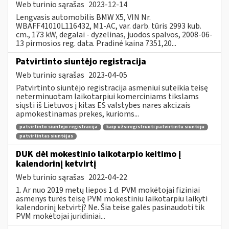
Web turinio sąrašas
2023-12-14
Lengvasis automobilis BMW X5, VIN Nr.
WBAFF41010L116432, M1-AC, var. darb. tūris 2993 kub.
cm., 173 kW, degalai - dyzelinas, juodos spalvos, 2008-06-
13 pirmosios reg. data. Pradinė kaina 7351,20...
Patvirtinto siuntėjo registracija
Web turinio sąrašas
2023-04-05
Patvirtinto siuntėjo registracija asmeniui suteikia teisę
neterminuotam laikotarpiui komerciniams tikslams
siųsti iš Lietuvos į kitas ES valstybes nares akcizais
apmokestinamas prekes, kurioms...
patvirtinto siuntėjo registracija
kaip užsiregistruoti patvirtintu siuntėju
patvirtintas siuntėjas
DUK dėl mokestinio laikotarpio keitimo į
kalendorinį ketvirtį
Web turinio sąrašas
2022-04-22
1. Ar nuo 2019 metų liepos 1 d. PVM mokėtojai fiziniai
asmenys turės teisę PVM mokestiniu laikotarpiu laikyti
kalendorinį ketvirtį? Ne. Šia teise galės pasinaudoti tik
PVM mokėtojai juridiniai...