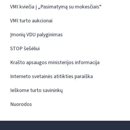
VMI kviečia į „Pasimatymą su mokesčiais“
VMI turto aukcionai
Įmonių VDU palyginimas
STOP šešėliui
Krašto apsaugos ministerijos informacija
Interneto svetainės atitikties paraiška
Ieškome turto savininkų
Nuorodos