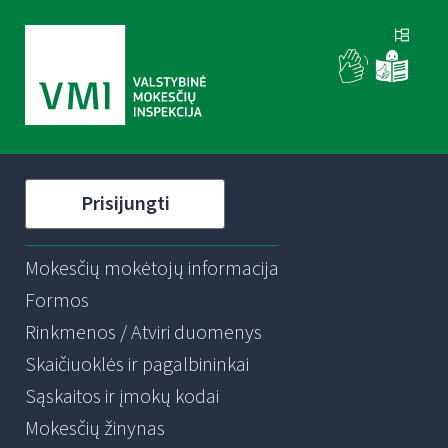
Prisijungti
Mokesčių mokėtojų informacija
Formos
Rinkmenos / Atviri duomenys
Skaičiuoklės ir pagalbininkai
Sąskaitos ir įmokų kodai
Mokesčių žinynas