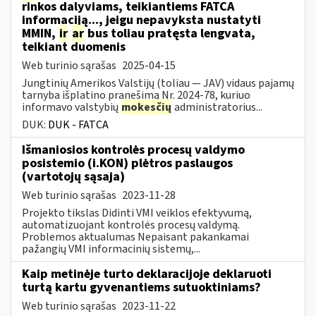
rinkos dalyviams, teikiantiems FATCA
informaciją..., jeigu nepavyksta nustatyti
MMIN,
ir
ar
bus toliau pratęsta lengvata,
teikiant duomenis
Web turinio sąrašas
2025-04-15
Jungtinių Amerikos Valstijų (toliau — JAV) vidaus pajamų
tarnyba išplatino pranešimą Nr. 2024-78, kuriuo
informavo valstybių
mokesčių
administratorius...
DUK:
DUK - FATCA
Išmaniosios kontrolės procesų valdymo
posistemio (i.KON) plėtros paslaugos
(vartotojų sąsaja)
Web turinio sąrašas
2023-11-28
Projekto tikslas Didinti VMI veiklos efektyvumą,
automatizuojant kontrolės procesų valdymą.
Problemos aktualumas Nepaisant pakankamai
pažangių VMI informacinių sistemų,...
Kaip metinėje turto deklaracijoje deklaruoti
turtą kartu gyvenantiems sutuoktiniams?
Web turinio sąrašas
2023-11-22