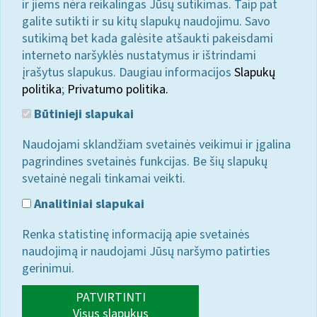
ir jiems nėra reikalingas Jūsų sutikimas. Taip pat
galite sutikti ir su kitų slapukų naudojimu. Savo
sutikimą bet kada galėsite atšaukti pakeisdami
interneto naršyklės nustatymus ir ištrindami
įrašytus slapukus. Daugiau informacijos
Slapukų
politika
;
Privatumo politika.
Būtinieji slapukai
Naudojami sklandžiam svetainės veikimui ir įgalina
pagrindines svetainės funkcijas. Be šių slapukų
svetainė negali tinkamai veikti.
Analitiniai slapukai
Renka statistinę informaciją apie svetainės
naudojimą ir naudojami Jūsų naršymo patirties
gerinimui.
PATVIRTINTI
Visus slapukus