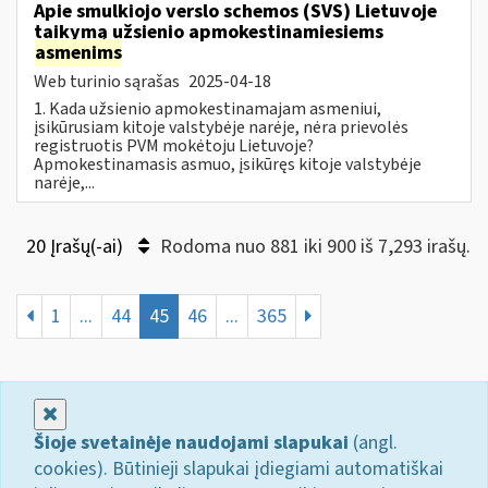
Apie smulkiojo verslo schemos (SVS) Lietuvoje
taikymą užsienio apmokestinamiesiems
asmenims
Web turinio sąrašas
2025-04-18
1. Kada užsienio apmokestinamajam asmeniui,
įsikūrusiam kitoje valstybėje narėje, nėra prievolės
registruotis PVM mokėtoju Lietuvoje?
Apmokestinamasis asmuo, įsikūręs kitoje valstybėje
narėje,...
20 Įrašų(-ai)
Rodoma nuo 881 iki 900 iš 7,293 irašų.
1
...
44
45
46
...
365
Uždaryti
Šioje svetainėje naudojami slapukai
(angl.
cookies). Būtinieji slapukai įdiegiami automatiškai