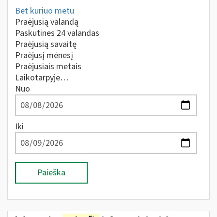
Bet kuriuo metu
Praėjusią valandą
Paskutines 24 valandas
Praėjusią savaitę
Praėjusį mėnesį
Praėjusiais metais
Laikotarpyje…
Nuo
Iki
Paieška