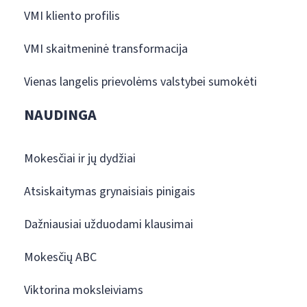
VMI kliento profilis
VMI skaitmeninė transformacija
Vienas langelis prievolėms valstybei sumokėti
NAUDINGA
Mokesčiai ir jų dydžiai
Atsiskaitymas grynaisiais pinigais
Dažniausiai užduodami klausimai
Mokesčių ABC
Viktorina moksleiviams