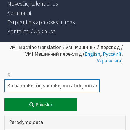
Mokesčių kalendorius
Seminarai
Tarptautinis apmokestinimas
Kontaktai / Apklausa
VMI Machine translation / VMI Машинный перевод /
VMI Машинний переклад (
English
,
Русский
,
Українська
)
Paieška
Parodymo data