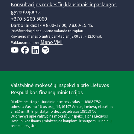
Konsultacijos mokesčių klausimais ir paslaugos
gyventojams:
+370 5 260 5060
Darbo laikas: I-IV 8.00-17.00, V 8.00-15.45.
Prieššventinę dieną - viena valanda trumpiau.
Kiekvieno mėnesio antrą penktadienį 8.00 val. - 12.00 val.
Mano VMI
Paklausimas per
Valstybinė mokesčių inspekcija prie Lietuvos
Respublikos finansų ministerijos
Biudžetinė įstaiga. Juridinio asmens kodas — 188659752,
adresas: Vasario 16-osios g. 14, 01107 Vilnius, Lietuva, el.paštas:
vmi@vmi.lt
, E. pristatymo dėžutės adresas 188659752
Duomenys apie Valstybinę mokesčių inspekciją prie Lietuvos
Respublikos finansų ministerijos kaupiami ir saugomi Juridinių
asmenų registre