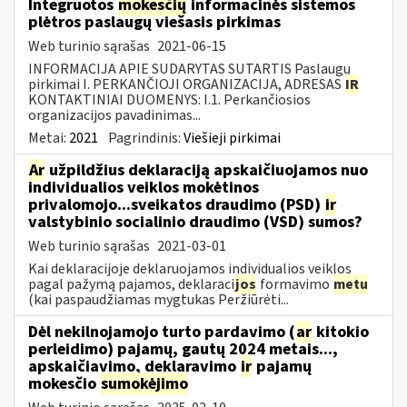
Integruotos
mokesčių
informacinės sistemos
plėtros paslaugų viešasis pirkimas
Web turinio sąrašas
2021-06-15
INFORMACIJA APIE SUDARYTAS SUTARTIS Paslaugų
pirkimai I. PERKANČIOJI ORGANIZACIJA, ADRESAS
IR
KONTAKTINIAI DUOMENYS: I.1. Perkančiosios
organizacijos pavadinimas...
Metai:
2021
Pagrindinis:
Viešieji pirkimai
Ar
užpildžius deklaraciją apskaičiuojamos nuo
individualios veiklos mokėtinos
privalomojo...sveikatos draudimo (PSD)
ir
valstybinio socialinio draudimo (VSD) sumos?
Web turinio sąrašas
2021-03-01
Kai deklaracijoje deklaruojamos individualios veiklos
pagal pažymą pajamos, deklaraci
jos
formavimo
metu
(kai paspaudžiamas mygtukas Peržiūrėti...
Dėl nekilnojamojo turto pardavimo (
ar
kitokio
perleidimo) pajamų, gautų 2024 metais...,
apskaičiavimo, deklaravimo
ir
pajamų
mokesčio
sumokėjimo