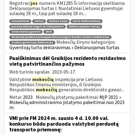
Registraci
jos
numeris KM1285 Ši informacija skelbiama:
Deklaruojamas turtas I. Nuolatiniai Lietuvos gyventojai
sulaukę 18 m., taip pat sulaukę 18 m....
sutuoktiniai
turtas
šeimos narys
turto deklaravimas
parama būstui įsigyti ar išsinuomoti
deklaruojamas turtas
teisė nuolat gyventi
18 m
finansinė paskata pirmajam būstui įsigyti bendra šeimos deklaracija
Mokesčių žinyno kategorijos:
atskira gyventojo deklaracija
Gyventojų turto deklaravimas » Deklaruojamas turtas
Paaiškinimas dėl Graikijos rezidento rezidavimo
vietą patvirtinančios pažymos
Web turinio sąrašas
2023-05-17
Valstybinė
mokesčių
inspekcija prie Lietuvos
Respublikos finansų ministerijos, iš Graikijos
Respublikos
mokesčių
generalinio direktorato gavusi...
Metai:
2023
Mokesčių įstatymų pakeitimai:
MĮP 2021 »
Mokesčių administravimo įstatymo pakeitimai nuo 2023
m.
VMI prie FM 2024 m. sausio 4 d. 10.00 val.
konkurso būdu parduoda valstybei perduotą
transporto priemonę: