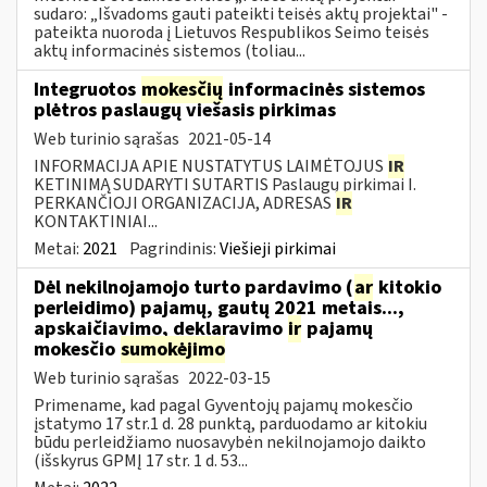
sudaro: „Išvadoms gauti pateikti teisės aktų projektai" -
pateikta nuoroda į Lietuvos Respublikos Seimo teisės
aktų informacinės sistemos (toliau...
Integruotos
mokesčių
informacinės sistemos
plėtros paslaugų viešasis pirkimas
Web turinio sąrašas
2021-05-14
INFORMACIJA APIE NUSTATYTUS LAIMĖTOJUS
IR
KETINIMĄ SUDARYTI SUTARTIS Paslaugų pirkimai I.
PERKANČIOJI ORGANIZACIJA, ADRESAS
IR
KONTAKTINIAI...
Metai:
2021
Pagrindinis:
Viešieji pirkimai
Dėl nekilnojamojo turto pardavimo (
ar
kitokio
perleidimo) pajamų, gautų 2021 metais...,
apskaičiavimo, deklaravimo
ir
pajamų
mokesčio
sumokėjimo
Web turinio sąrašas
2022-03-15
Primename, kad pagal Gyventojų pajamų mokesčio
įstatymo 17 str.1 d. 28 punktą, parduodamo ar kitokiu
būdu perleidžiamo nuosavybėn nekilnojamojo daikto
(išskyrus GPMĮ 17 str. 1 d. 53...