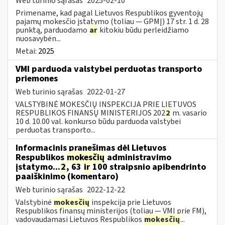
Web turinio sąrašas
2025-02-10
Primename, kad pagal Lietuvos Respublikos gyventojų
pajamų mokesčio įstatymo (toliau — GPMĮ) 17 str. 1 d. 28
punktą, parduodamo
ar
kitokiu būdu perleidžiamo
nuosavybėn...
Metai:
2025
VMI parduoda valstybei perduotas transporto
priemones
Web turinio sąrašas
2022-01-27
VALSTYBINĖ MOKESČIŲ INSPEKCIJA PRIE LIETUVOS
RESPUBLIKOS FINANSŲ MINISTERIJOS 202
2
m. vasario
10 d. 10.00 val. konkurso būdu parduoda valstybei
perduotas transporto...
Informacinis pranešimas dėl Lietuvos
Respublikos
mokesčių
administravimo
įstatymo...
2
, 63
ir
100 straipsnio apibendrinto
paaiškinimo (komentaro)
Web turinio sąrašas
2022-12-22
Valstybinė
mokesčių
inspekcija prie Lietuvos
Respublikos finansų ministerijos (toliau — VMI prie FM),
vadovaudamasi Lietuvos Respublikos
mokesčių
...