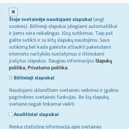
Uždaryti
Šioje svetainėje naudojami slapukai
(angl.
cookies). Būtinieji slapukai įdiegiami automatiškai
ir jiems nėra reikalingas Jūsų sutikimas. Taip pat
galite sutikti ir su kitų slapukų naudojimu. Savo
sutikimą bet kada galėsite atšaukti pakeisdami
interneto naršyklės nustatymus ir ištrindami
įrašytus slapukus. Daugiau informacijos
Slapukų
politika
;
Privatumo politika.
Būtinieji slapukai
Naudojami sklandžiam svetainės veikimui ir įgalina
pagrindines svetainės funkcijas. Be šių slapukų
svetainė negali tinkamai veikti.
Analitiniai slapukai
Renka statistinę informaciją apie svetainės