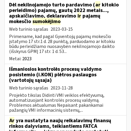
Dėl nekilnojamojo turto pardavimo (
ar
kitokio
perleidimo) pajamų, gautų 2022 metais...,
apskaičiavimo, deklaravimo
ir
pajamų
mokesčio
sumokėjimo
Web turinio sąrašas
2023-03-15
Primename, kad pagal Gyventojų pajamų mokesčio
įstatymo 17 str.1 d. 28 punktą, parduodamo ar kitokiu
būdu perleidžiamo nuosavybėn nekilnojamojo daikto
(išskyrus GPMĮ 17 str. 1 d. 53...
Metai:
2023
Išmaniosios kontrolės procesų valdymo
posistemio (i.KON) plėtros paslaugos
(vartotojų sąsaja)
Web turinio sąrašas
2023-11-28
Projekto tikslas Didinti VMI veiklos efektyvumą,
automatizuojant kontrolės procesų valdymą.
Problemos aktualumas Nepaisant pakankamai
pažangių VMI informacinių sistemų,...
Ar
yra nustatyta naujų reikalavimų finansų
rinkos dalyviams, teikiantiems FATCA