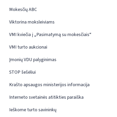
Mokesčių ABC
Viktorina moksleiviams
VMI kviečia į „Pasimatymą su mokesčiais“
VMI turto aukcionai
Įmonių VDU palyginimas
STOP šešėliui
Krašto apsaugos ministerijos informacija
Interneto svetainės atitikties paraiška
Ieškome turto savininkų