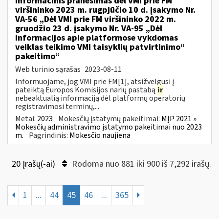
Informacinis pranešimas dėl VMI prie FM
viršininko 2023 m. rugpjūčio 10 d. įsakymo Nr.
VA-56 „Dėl VMI prie FM viršininko 2022 m.
gruodžio 23 d. įsakymo Nr. VA-95 „Dėl
informacijos apie platformose vykdomas
veiklas teikimo VMI taisyklių patvirtinimo“
pakeitimo“
Web turinio sąrašas
2023-08-11
Informuojame, jog VMI prie FM[1], atsižvelgusi į
pateiktą Europos Komisijos narių pastabą
ir
nebeaktualią informaciją dėl platformų operatorių
registravimosi terminų,...
Metai:
2023
Mokesčių įstatymų pakeitimai:
MĮP 2021 »
Mokesčių administravimo įstatymo pakeitimai nuo 2023
m.
Pagrindinis:
Mokesčio naujiena
20 Įrašų(-ai)
Rodoma nuo 881 iki 900 iš 7,292 irašų.
1
...
44
45
46
...
365