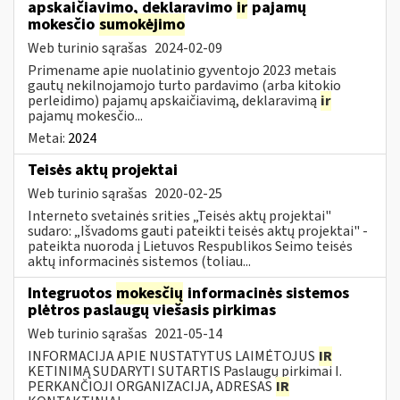
apskaičiavimo, deklaravimo
ir
pajamų
mokesčio
sumokėjimo
Web turinio sąrašas
2024-02-09
Primename apie nuolatinio gyventojo 2023 metais
gautų nekilnojamojo turto pardavimo (arba kitokio
perleidimo) pajamų apskaičiavimą, deklaravimą
ir
pajamų mokesčio...
Metai:
2024
Teisės aktų projektai
Web turinio sąrašas
2020-02-25
Interneto svetainės srities „Teisės aktų projektai"
sudaro: „Išvadoms gauti pateikti teisės aktų projektai" -
pateikta nuoroda į Lietuvos Respublikos Seimo teisės
aktų informacinės sistemos (toliau...
Integruotos
mokesčių
informacinės sistemos
plėtros paslaugų viešasis pirkimas
Web turinio sąrašas
2021-05-14
INFORMACIJA APIE NUSTATYTUS LAIMĖTOJUS
IR
KETINIMĄ SUDARYTI SUTARTIS Paslaugų pirkimai I.
PERKANČIOJI ORGANIZACIJA, ADRESAS
IR