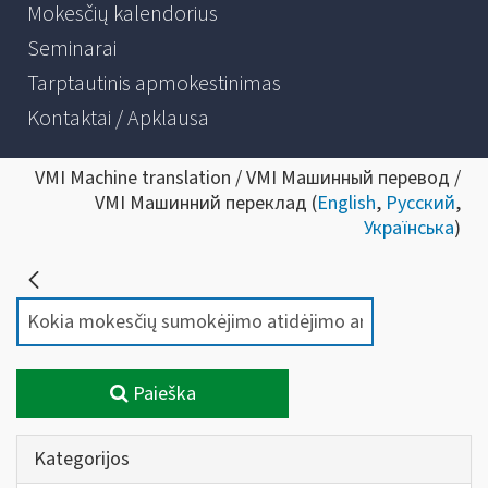
Mokesčių kalendorius
Seminarai
Tarptautinis apmokestinimas
Kontaktai / Apklausa
VMI Machine translation / VMI Машинный перевод /
VMI Машинний переклад (
English
,
Русский
,
Українська
)
Paieška
Kategorijos