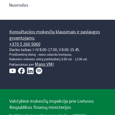
Nuorodos
Konsultacijos mokesčių klausimais ir paslaugos
gyventojams:
+370 5 260 5060
Darbo laikas: I-IV 8.00-17.00, V 8.00-15.45.
Prieššventinę dieną - viena valanda trumpiau.
Kiekvieno mėnesio antrą penktadienį 8.00 val. - 12.00 val.
Mano VMI
Paklausimas per
Valstybinė mokesčių inspekcija prie Lietuvos
Respublikos finansų ministerijos