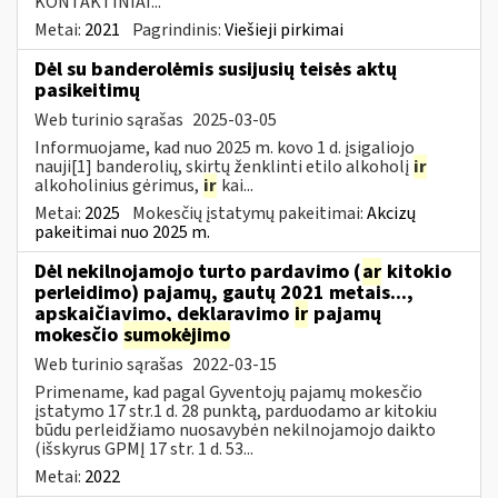
KONTAKTINIAI...
Metai:
2021
Pagrindinis:
Viešieji pirkimai
Dėl su banderolėmis susijusių teisės aktų
pasikeitimų
Web turinio sąrašas
2025-03-05
Informuojame, kad nuo 2025 m. kovo 1 d. įsigaliojo
nauji[1] banderolių, skirtų ženklinti etilo alkoholį
ir
alkoholinius gėrimus,
ir
kai...
Metai:
2025
Mokesčių įstatymų pakeitimai:
Akcizų
pakeitimai nuo 2025 m.
Dėl nekilnojamojo turto pardavimo (
ar
kitokio
perleidimo) pajamų, gautų 2021 metais...,
apskaičiavimo, deklaravimo
ir
pajamų
mokesčio
sumokėjimo
Web turinio sąrašas
2022-03-15
Primename, kad pagal Gyventojų pajamų mokesčio
įstatymo 17 str.1 d. 28 punktą, parduodamo ar kitokiu
būdu perleidžiamo nuosavybėn nekilnojamojo daikto
(išskyrus GPMĮ 17 str. 1 d. 53...
Metai:
2022