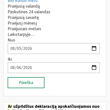
Bet kuriuo metu
Praėjusią valandą
Paskutines 24 valandas
Praėjusią savaitę
Praėjusį mėnesį
Praėjusiais metais
Laikotarpyje…
Nuo
Iki
Paieška
Ar
užpildžius deklaraciją apskaičiuojamos nuo