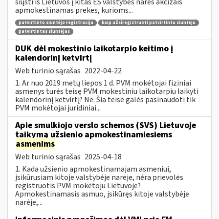
siųsti iš Lietuvos į kitas ES valstybes nares akcizais
apmokestinamas prekes, kurioms...
patvirtinto siuntėjo registracija
kaip užsiregistruoti patvirtintu siuntėju
patvirtintas siuntėjas
DUK dėl mokestinio laikotarpio keitimo į
kalendorinį ketvirtį
Web turinio sąrašas
2022-04-22
1. Ar nuo 2019 metų liepos 1 d. PVM mokėtojai fiziniai
asmenys turės teisę PVM mokestiniu laikotarpiu laikyti
kalendorinį ketvirtį? Ne. Šia teise galės pasinaudoti tik
PVM mokėtojai juridiniai...
Apie smulkiojo verslo schemos (SVS) Lietuvoje
taikymą užsienio apmokestinamiesiems
asmenims
Web turinio sąrašas
2025-04-18
1. Kada užsienio apmokestinamajam asmeniui,
įsikūrusiam kitoje valstybėje narėje, nėra prievolės
registruotis PVM mokėtoju Lietuvoje?
Apmokestinamasis asmuo, įsikūręs kitoje valstybėje
narėje,...