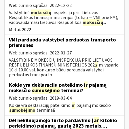
Web turinio sąrašas
2022-12-22
Valstybinė
mokesčių
inspekcija prie Lietuvos
Respublikos finansų ministerijos (toliau — VMI prie FM),
vadovaudamasi Lietuvos Respublikos
mokesčių
...
Metai:
2022
VMI parduoda valstybei perduotas transporto
priemones
Web turinio sąrašas
2022-01-27
VALSTYBINĖ MOKESČIŲ INSPEKCIJA PRIE LIETUVOS
RESPUBLIKOS FINANSŲ MINISTERIJOS 202
2
m. vasario
10 d. 10.00 val. konkurso būdu parduoda valstybei
perduotas transporto...
Kokie yra deklaracijų pateikimo
ir
pajamų
mokesčio
sumokėjimo
terminai?
Web turinio sąrašas
2019-03-04
Kokie yra deklaracijų pateikimo
ir
pajamų mokesčio
sumokėjimo
terminai?
Dėl nekilnojamojo turto pardavimo (
ar
kitokio
perleidimo) pajamų, gautų 2023 metais...,