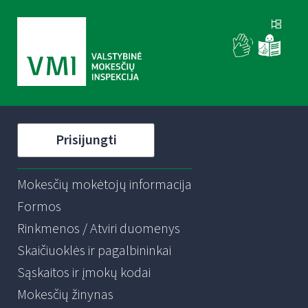
Prisijungti
Mokesčių mokėtojų informacija
Formos
Rinkmenos / Atviri duomenys
Skaičiuoklės ir pagalbininkai
Sąskaitos ir įmokų kodai
Mokesčių žinynas