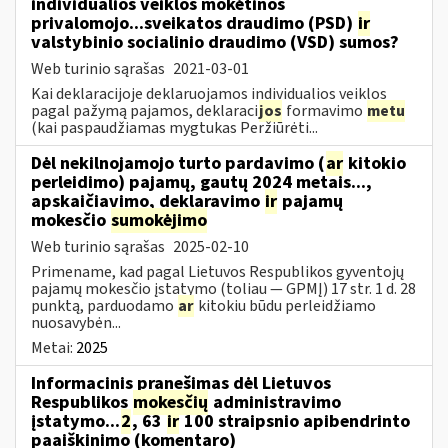
individualios veiklos mokėtinos
privalomojo...sveikatos draudimo (PSD)
ir
valstybinio socialinio draudimo (VSD) sumos?
Web turinio sąrašas
2021-03-01
Kai deklaracijoje deklaruojamos individualios veiklos
pagal pažymą pajamos, deklaraci
jos
formavimo
metu
(kai paspaudžiamas mygtukas Peržiūrėti...
Dėl nekilnojamojo turto pardavimo (
ar
kitokio
perleidimo) pajamų, gautų 2024 metais...,
apskaičiavimo, deklaravimo
ir
pajamų
mokesčio
sumokėjimo
Web turinio sąrašas
2025-02-10
Primename, kad pagal Lietuvos Respublikos gyventojų
pajamų mokesčio įstatymo (toliau — GPMĮ) 17 str. 1 d. 28
punktą, parduodamo
ar
kitokiu būdu perleidžiamo
nuosavybėn...
Metai:
2025
Informacinis pranešimas dėl Lietuvos
Respublikos
mokesčių
administravimo
įstatymo...
2
, 63
ir
100 straipsnio apibendrinto
paaiškinimo (komentaro)