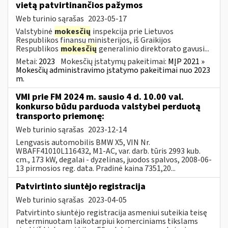
vietą patvirtinančios pažymos
Web turinio sąrašas
2023-05-17
Valstybinė
mokesčių
inspekcija prie Lietuvos
Respublikos finansų ministerijos, iš Graikijos
Respublikos
mokesčių
generalinio direktorato gavusi...
Metai:
2023
Mokesčių įstatymų pakeitimai:
MĮP 2021 »
Mokesčių administravimo įstatymo pakeitimai nuo 2023
m.
VMI prie FM 2024 m. sausio 4 d. 10.00 val.
konkurso būdu parduoda valstybei perduotą
transporto priemonę:
Web turinio sąrašas
2023-12-14
Lengvasis automobilis BMW X5, VIN Nr.
WBAFF41010L116432, M1-AC, var. darb. tūris 2993 kub.
cm., 173 kW, degalai - dyzelinas, juodos spalvos, 2008-06-
13 pirmosios reg. data. Pradinė kaina 7351,20...
Patvirtinto siuntėjo registracija
Web turinio sąrašas
2023-04-05
Patvirtinto siuntėjo registracija asmeniui suteikia teisę
neterminuotam laikotarpiui komerciniams tikslams