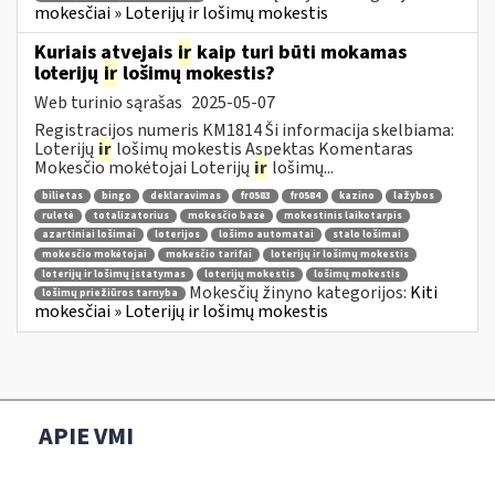
mokesčiai » Loterijų ir lošimų mokestis
Kuriais atvejais
ir
kaip turi būti mokamas
loterijų
ir
lošimų mokestis?
Web turinio sąrašas
2025-05-07
Registracijos numeris KM1814 Ši informacija skelbiama:
Loterijų
ir
lošimų mokestis Aspektas Komentaras
Mokesčio mokėtojai Loterijų
ir
lošimų...
bilietas
bingo
deklaravimas
fr0583
fr0584
kazino
lažybos
ruletė
totalizatorius
mokesčio bazė
mokestinis laikotarpis
azartiniai lošimai
loterijos
lošimo automatai
stalo lošimai
mokesčio mokėtojai
mokesčio tarifai
loterijų ir lošimų mokestis
loterijų ir lošimų įstatymas
loterijų mokestis
lošimų mokestis
Mokesčių žinyno kategorijos:
Kiti
lošimų priežiūros tarnyba
mokesčiai » Loterijų ir lošimų mokestis
APIE VMI