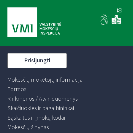
Prisijungti
Mokesčių mokėtojų informacija
Formos
Rinkmenos / Atviri duomenys
Skaičiuoklės ir pagalbininkai
Sąskaitos ir įmokų kodai
Mokesčių žinynas