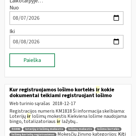
Laikotarpyje…
Nuo
Iki
Paieška
Kur registruojamos lošimo kortelės
ir
kokie
dokumentai teikiami registruojant lošimo
Web turinio sąrašas
2018-12-17
Registracijos numeris KM1818 Ši informacija skelbiama:
Loterijų
ir
lošimų mokestis Kiekviena lošime naudojama
bingo, totalizatoriaus
ir
lažybų...
fr0440
loterijų ir lošimų mokestis
lošimų mokestis
lošimo kortelės
Mokesčių žinyno kategorijos:
Kiti
lošimų kortelių registravimas