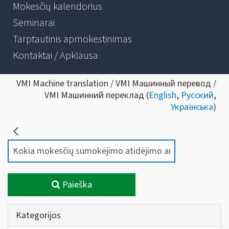
Mokesčių kalendorius
Seminarai
Tarptautinis apmokestinimas
Kontaktai / Apklausa
VMI Machine translation / VMI Машинный перевод /
VMI Машинний переклад (
English
,
Русский
,
Українська
)
Paieška
Kategorijos