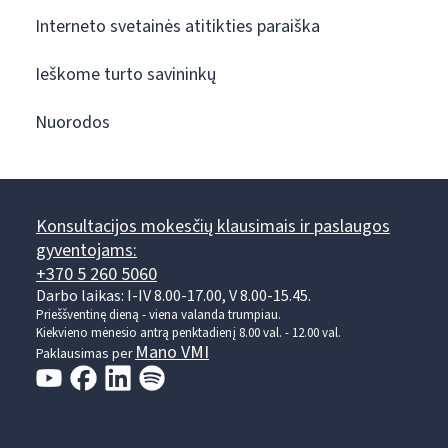
Interneto svetainės atitikties paraiška
Ieškome turto savininkų
Nuorodos
Konsultacijos mokesčių klausimais ir paslaugos
gyventojams:
+370 5 260 5060
Darbo laikas: I-IV 8.00-17.00, V 8.00-15.45.
Prieššventinę dieną - viena valanda trumpiau.
Kiekvieno mėnesio antrą penktadienį 8.00 val. - 12.00 val.
Mano VMI
Paklausimas per