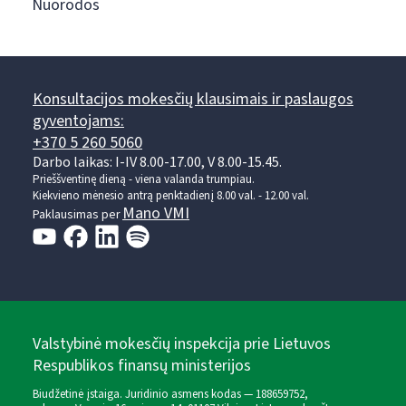
Nuorodos
Konsultacijos mokesčių klausimais ir paslaugos
gyventojams:
+370 5 260 5060
Darbo laikas: I-IV 8.00-17.00, V 8.00-15.45.
Prieššventinę dieną - viena valanda trumpiau.
Kiekvieno mėnesio antrą penktadienį 8.00 val. - 12.00 val.
Mano VMI
Paklausimas per
Valstybinė mokesčių inspekcija prie Lietuvos
Respublikos finansų ministerijos
Biudžetinė įstaiga. Juridinio asmens kodas — 188659752,