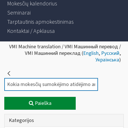
Mokesčių kalendorius
Seminarai
Tarptautinis apmokestinimas
Kontaktai / Apklausa
VMI Machine translation / VMI Машинный перевод /
VMI Машинний переклад (
English
,
Русский
,
Українська
)
Paieška
Kategorijos