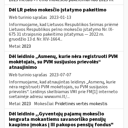
Dėl LR pelno mokesčio įstatymo pakeitimo
Web turinio sąrašas
2023-01-13
Informuojame, kad Lietuvos Respublikos Seimas priėmė
Lietuvos Respublikos pelno mokesčio įstatymo Nr. IX-
675 31 straipsnio pakeitimo įstatymus — 2022 m.
gruodžio 13 d. Nr. XIV-1664...
Metai:
2023
Dėl leidinio „Asmenų, kurie nėra registruoti PVM
mokėtojais, su PVM susijusios prievolės“
atnaujinimo
Web turinio sąrašas
2023-07-07
Informuojame, kad atnaujintas leidinys „Asmenų, kurie
nėra registruoti PVM mokėtojais, su PVM susijusios
prievolės“. Leidinys skelbiamas VMI prie FM[1] interneto
svetainėje adresu: www.vmi.lt/...
Metai:
2023
Mokesčiai:
Pridėtinės vertės mokestis
Dėl leidinio ,,Gyventojų pajamų mokesčio
lengvata mokantiems savanoriško pensijų
kaupimo įmokas į III pakopos pensijų fondus"