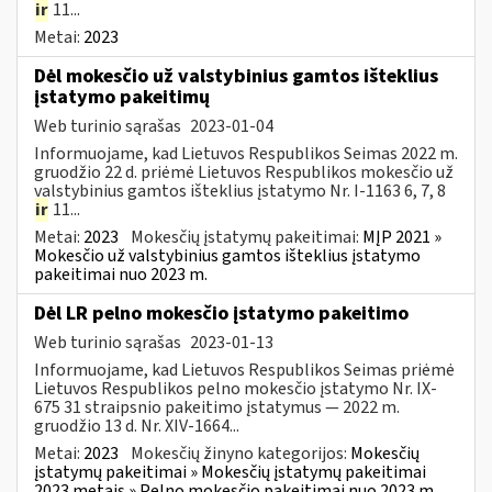
ir
11...
Metai:
2023
Dėl mokesčio už valstybinius gamtos išteklius
įstatymo pakeitimų
Web turinio sąrašas
2023-01-04
Informuojame, kad Lietuvos Respublikos Seimas 2022 m.
gruodžio 22 d. priėmė Lietuvos Respublikos mokesčio už
valstybinius gamtos išteklius įstatymo Nr. I-1163 6, 7, 8
ir
11...
Metai:
2023
Mokesčių įstatymų pakeitimai:
MĮP 2021 »
Mokesčio už valstybinius gamtos išteklius įstatymo
pakeitimai nuo 2023 m.
Dėl LR pelno mokesčio įstatymo pakeitimo
Web turinio sąrašas
2023-01-13
Informuojame, kad Lietuvos Respublikos Seimas priėmė
Lietuvos Respublikos pelno mokesčio įstatymo Nr. IX-
675 31 straipsnio pakeitimo įstatymus — 2022 m.
gruodžio 13 d. Nr. XIV-1664...
Metai:
2023
Mokesčių žinyno kategorijos:
Mokesčių
įstatymų pakeitimai » Mokesčių įstatymų pakeitimai
2023 metais » Pelno mokesčio pakeitimai nuo 2023 m.