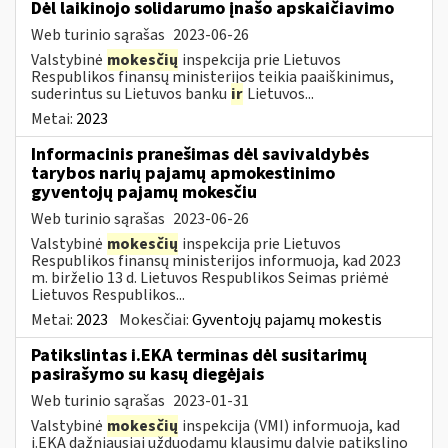
Dėl laikinojo solidarumo įnašo apskaičiavimo
Web turinio sąrašas
2023-06-26
Valstybinė
mokesčių
inspekcija prie Lietuvos
Respublikos finansų ministerijos teikia paaiškinimus,
suderintus su Lietuvos banku
ir
Lietuvos...
Metai:
2023
Informacinis pranešimas dėl savivaldybės
tarybos narių pajamų apmokestinimo
gyventojų pajamų mokesčiu
Web turinio sąrašas
2023-06-26
Valstybinė
mokesčių
inspekcija prie Lietuvos
Respublikos finansų ministerijos informuoja, kad 2023
m. birželio 13 d. Lietuvos Respublikos Seimas priėmė
Lietuvos Respublikos...
Metai:
2023
Mokesčiai:
Gyventojų pajamų mokestis
Patikslintas i.EKA terminas dėl susitarimų
pasirašymo su kasų diegėjais
Web turinio sąrašas
2023-01-31
Valstybinė
mokesčių
inspekcija (VMI) informuoja, kad
i.EKA dažniausiai užduodamų klausimų dalyje patikslino