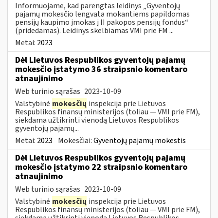
Informuojame, kad parengtas leidinys „Gyventojų
pajamų mokesčio lengvata mokantiems papildomas
pensijų kaupimo įmokas į II pakopos pensijų fondus“
(pridedamas). Leidinys skelbiamas VMI prie FM ...
Metai:
2023
Dėl Lietuvos Respublikos gyventojų pajamų
mokesčio įstatymo 36 straipsnio komentaro
atnaujinimo
Web turinio sąrašas
2023-10-09
Valstybinė
mokesčių
inspekcija prie Lietuvos
Respublikos finansų ministerijos (toliau — VMI prie FM),
siekdama užtikrinti vienodą Lietuvos Respublikos
gyventojų pajamų...
Metai:
2023
Mokesčiai:
Gyventojų pajamų mokestis
Dėl Lietuvos Respublikos gyventojų pajamų
mokesčio įstatymo 22 straipsnio komentaro
atnaujinimo
Web turinio sąrašas
2023-10-09
Valstybinė
mokesčių
inspekcija prie Lietuvos
Respublikos finansų ministerijos (toliau — VMI prie FM),
siekdama užtikrinti vienodą Lietuvos Respublikos