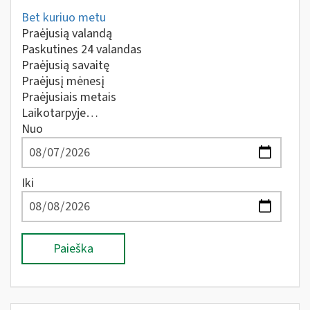
Bet kuriuo metu
Praėjusią valandą
Paskutines 24 valandas
Praėjusią savaitę
Praėjusį mėnesį
Praėjusiais metais
Laikotarpyje…
Nuo
Iki
Paieška