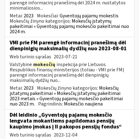
parengė informacinį pranešimą dėl 2024 m. nustatytos
minimaliosios...
Metai:
2023
Mokesčiai:
Gyventojų pajamų mokestis
Mokesčių žinyno kategorijos:
Mokesčių įstatymų
pakeitimai » Gyventojų pajamų mokesčio pakeitimai nuo
2024 m.
VMI prie FM parengė informacinį pranešimą dėl
dienpinigių maksimalių dydžių nuo 2023-08-01
Web turinio sąrašas
2023-07-21
Valstybinė
mokesčių
inspekcija prie Lietuvos
Respublikos finansų ministerijos (toliau - VMI prie FM)
parengė informacinį pranešimą dėl dienpinigių
maksimalių dydžių nuo...
Metai:
2023
Mokesčių žinyno kategorijos:
Mokesčių
įstatymų pakeitimai » Mokesčių įstatymų pakeitimai
2023 metais » Gyventojų pajamų mokesčio pakeitimai
nuo 2023 m.
Pagrindinis:
Mokesčio naujiena
Dėl leidinio „Gyventojų pajamų mokesčio
lengvata mokantiems papildomas pensijų
kaupimo įmokas į II pakopos pensijų fondus“
Web turinio sąrašas
2023-12-04