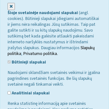
Uždaryti
Šioje svetainėje naudojami slapukai
(angl.
cookies). Būtinieji slapukai įdiegiami automatiškai
ir jiems nėra reikalingas Jūsų sutikimas. Taip pat
galite sutikti ir su kitų slapukų naudojimu. Savo
sutikimą bet kada galėsite atšaukti pakeisdami
interneto naršyklės nustatymus ir ištrindami
įrašytus slapukus. Daugiau informacijos
Slapukų
politika
;
Privatumo politika.
Būtinieji slapukai
Naudojami sklandžiam svetainės veikimui ir įgalina
pagrindines svetainės funkcijas. Be šių slapukų
svetainė negali tinkamai veikti.
Analitiniai slapukai
Renka statistinę informaciją apie svetainės