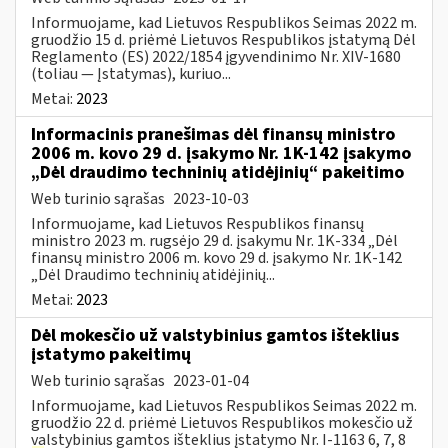
Informuojame, kad Lietuvos Respublikos Seimas 2022 m.
gruodžio 15 d. priėmė Lietuvos Respublikos įstatymą Dėl
Reglamento (ES) 2022/1854 įgyvendinimo Nr. XIV-1680
(toliau — Įstatymas), kuriuo...
Metai:
2023
Informacinis pranešimas dėl finansų ministro
2006 m. kovo 29 d. įsakymo Nr. 1K-142 įsakymo
„Dėl draudimo techninių atidėjinių“ pakeitimo
Web turinio sąrašas
2023-10-03
Informuojame, kad Lietuvos Respublikos finansų
ministro 2023 m. rugsėjo 29 d. įsakymu Nr. 1K-334 „Dėl
finansų ministro 2006 m. kovo 29 d. įsakymo Nr. 1K-142
„Dėl Draudimo techninių atidėjinių...
Metai:
2023
Dėl mokesčio už valstybinius gamtos išteklius
įstatymo pakeitimų
Web turinio sąrašas
2023-01-04
Informuojame, kad Lietuvos Respublikos Seimas 2022 m.
gruodžio 22 d. priėmė Lietuvos Respublikos mokesčio už
valstybinius gamtos išteklius įstatymo Nr. I-1163 6, 7, 8