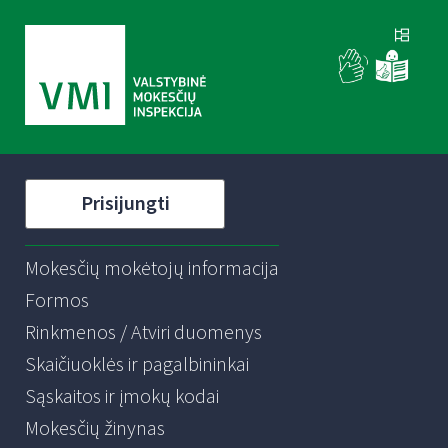
Prisijungti
Mokesčių mokėtojų informacija
Formos
Rinkmenos / Atviri duomenys
Skaičiuoklės ir pagalbininkai
Sąskaitos ir įmokų kodai
Mokesčių žinynas