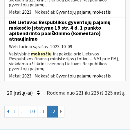
gyventojų pajamų...
Metai:
2023
Mokesčiai:
Gyventojų pajamų mokestis
Dėl Lietuvos Respublikos gyventojų pajamų
mokesčio įstatymo 19 str. 4 d. 1 punkto
apibendrinto paaiškinimo (komentaro)
atnaujinimo
Web turinio sąrašas
2023-10-09
Valstybinė
mokesčių
inspekcija prie Lietuvos
Respublikos finansų ministerijos (toliau — VMI prie FM),
siekdama užtikrinti vienodą Lietuvos Respublikos
gyventojų pajamų...
Metai:
2023
Mokesčiai:
Gyventojų pajamų mokestis
20 Įrašų(-ai)
Rodoma nuo 221 iki 225 iš 225 irašų.
1
...
10
11
12