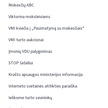
Mokesčių ABC
Viktorina moksleiviams
VMI kviečia į „Pasimatymą su mokesčiais“
VMI turto aukcionai
Įmonių VDU palyginimas
STOP šešėliui
Krašto apsaugos ministerijos informacija
Interneto svetainės atitikties paraiška
Ieškome turto savininkų