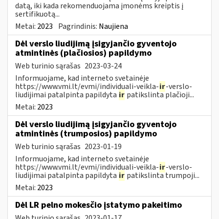
datą, iki kada rekomenduojama įmonėms kreiptis į
sertifikuotą...
Metai:
2023
Pagrindinis:
Naujiena
Dėl verslo liudijimą įsigyjančio gyventojo
atmintinės (plačiosios) papildymo
Web turinio sąrašas
2023-03-24
Informuojame, kad interneto svetainėje
https://www.vmi.lt/evmi/individuali-veikla-
ir
-verslo-
liudijimai patalpinta papildyta
ir
patikslinta plačioji...
Metai:
2023
Dėl verslo liudijimą įsigyjančio gyventojo
atmintinės (trumposios) papildymo
Web turinio sąrašas
2023-01-19
Informuojame, kad interneto svetainėje
https://www.vmi.lt/evmi/individuali-veikla-
ir
-verslo-
liudijimai patalpinta papildyta
ir
patikslinta trumpoji...
Metai:
2023
Dėl LR pelno mokesčio įstatymo pakeitimo
Web turinio sąrašas
2023-01-17