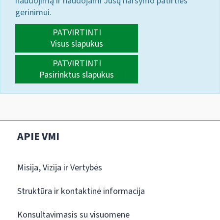
naudojimą ir naudojami Jūsų naršymo patirties
gerinimui.
PATVIRTINTI
Visus slapukus
PATVIRTINTI
Pasirinktus slapukus
APIE VMI
Misija, Vizija ir Vertybės
Struktūra ir kontaktinė informacija
Konsultavimasis su visuomene