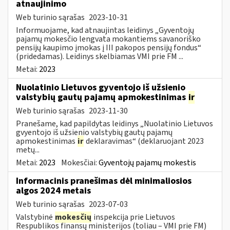
atnaujinimo
Web turinio sąrašas
2023-10-31
Informuojame, kad atnaujintas leidinys „Gyventojų
pajamų mokesčio lengvata mokantiems savanoriško
pensijų kaupimo įmokas į III pakopos pensijų fondus“
(pridedamas). Leidinys skelbiamas VMI prie FM ...
Metai:
2023
Nuolatinio Lietuvos gyventojo iš užsienio
valstybių gautų pajamų apmokestinimas
ir
Web turinio sąrašas
2023-11-30
Pranešame, kad papildytas leidinys „Nuolatinio Lietuvos
gvyentojo iš užsienio valstybių gautų pajamų
apmokestinimas
ir
deklaravimas“ (deklaruojant 2023
metų...
Metai:
2023
Mokesčiai:
Gyventojų pajamų mokestis
Informacinis pranešimas dėl minimaliosios
algos 2024 metais
Web turinio sąrašas
2023-07-03
Valstybinė
mokesčių
inspekcija prie Lietuvos
Respublikos finansų ministerijos (toliau – VMI prie FM)