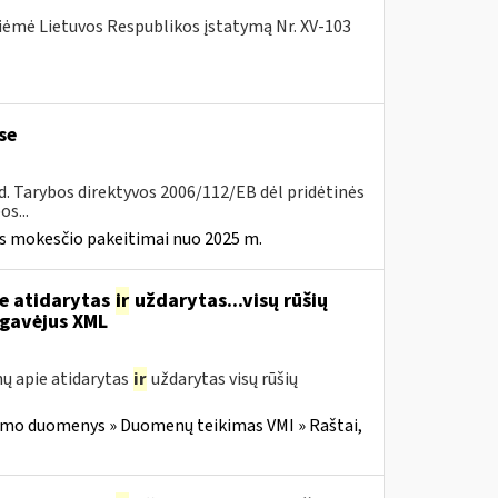
iėmė Lietuvos Respublikos įstatymą Nr. XV-103
se
8 d. Tarybos direktyvos 2006/112/EB dėl pridėtinės
s...
ės mokesčio pakeitimai nuo 2025 m.
ie atidarytas
ir
uždarytas...visų rūšių
gavėjus XML
ų apie atidarytas
ir
uždarytas visų rūšių
imo duomenys » Duomenų teikimas VMI » Raštai,