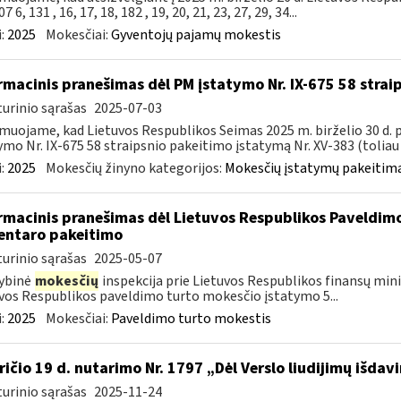
7 6, 131 , 16, 17, 18, 182 , 19, 20, 21, 23, 27, 29, 34...
:
2025
Mokesčiai:
Gyventojų pajamų mokestis
rmacinis pranešimas dėl PM įstatymo Nr. IX-675 58 stra
urinio sąrašas
2025-07-03
muojame, kad Lietuvos Respublikos Seimas 2025 m. birželio 30 d.
ymo Nr. IX-675 58 straipsnio pakeitimo įstatymą Nr. XV-383 (toliau –
:
2025
Mokesčių žinyno kategorijos:
Mokesčių įstatymų pakeitima
rmacinis pranešimas dėl Lietuvos Respublikos Paveldimo
ntaro pakeitimo
urinio sąrašas
2025-05-07
ybinė
mokesčių
inspekcija prie Lietuvos Respublikos finansų minis
vos Respublikos paveldimo turto mokesčio įstatymo 5...
:
2025
Mokesčiai:
Paveldimo turto mokestis
ričio 19 d. nutarimo Nr. 1797 „Dėl Verslo liudijimų išd
urinio sąrašas
2025-11-24