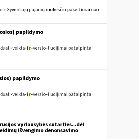
i » Gyventojų pajamų mokesčio pakeitimai nuo
posios) papildymo
duali-veikla-
ir
-verslo-liudijimai patalpinta
osios) papildymo
duali-veikla-
ir
-verslo-liudijimai patalpinta
usijos vyriausybės sutarties...dėl
žeidimų išvengimo denonsavimo