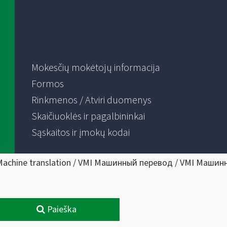
Mokesčių mokėtojų informacija
Formos
Rinkmenos / Atviri duomenys
Skaičiuoklės ir pagalbininkai
Sąskaitos ir įmokų kodai
Machine translation / VMI Машинный перевод / VMI Машин
Paieška