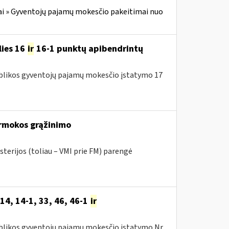
i » Gyventojų pajamų mokesčio pakeitimai nuo
lies 16
ir
16-1 punktų apibendrintų
publikos gyventojų pajamų mokesčio įstatymo 17
rmokos grąžinimo
sterijos (toliau – VMI prie FM) parengė
14, 14-1, 33, 46, 46-1
ir
publikos gyventojų pajamų mokesčio įstatymo Nr.