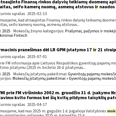
atnaujinto Finansų rinkos dalyvių teikiamų duomenų ap
aitas, seifo kamerų nuomą, asmenų atstovus
ir
naudos 
urinio sąrašas
2025-02-13
muojame, kad atnaujintas Finansų rinkos dalyvių teikiamų duomen
itas, seifo kamerų nuomą, asmenų atstovus...
:
2025
Mokesčių žinyno kategorijos:
Prašymai, pažymos ir mokėj
kinimai Fintech
rmacinis pranešimas dėl LR GPM įstatymo 17
ir
21 strai
urinio sąrašas
2025-07-01
rie FM informuoja apie Lietuvos Respublikos gyventojų pajamų mo
timo įstatymu (2025 m. birželio 26 d. įstatymas...
:
2025
Mokesčių įstatymų pakeitimai:
Gyventojų pajamų mokesčio
orijos:
Mokesčių įstatymų pakeitimai » Gyventojų pajamų mokesči
VMI prie FM viršininko 2002 m. gruodžio 31 d. įsakymo Nr
avimo kvito formos bei šių kvitų pildymo taisyklių pat
urinio sąrašas
2025-04-17
muojame, kad nuo 2025 m. gegužės 1 d. įsigalioja Valstybinės
mok
sų ministerijos viršininko 2025 m. balandžio 15 d....