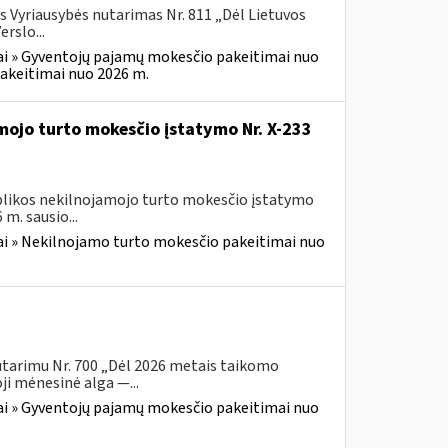
s Vyriausybės nutarimas Nr. 811 „Dėl Lietuvos
rslo...
i » Gyventojų pajamų mokesčio pakeitimai nuo
akeitimai nuo 2026 m.
mojo turto mokesčio įstatymo Nr. X-233
ublikos nekilnojamojo turto mokesčio įstatymo
m. sausio...
i » Nekilnojamo turto mokesčio pakeitimai nuo
utarimu Nr. 700 „Dėl 2026 metais taikomo
i mėnesinė alga —...
i » Gyventojų pajamų mokesčio pakeitimai nuo