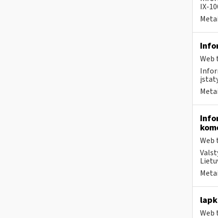
IX-100
Metai
Info
Web t
Infor
įstat
Metai
Info
kome
Web t
Valst
Lietu
Metai
lapk
Web t