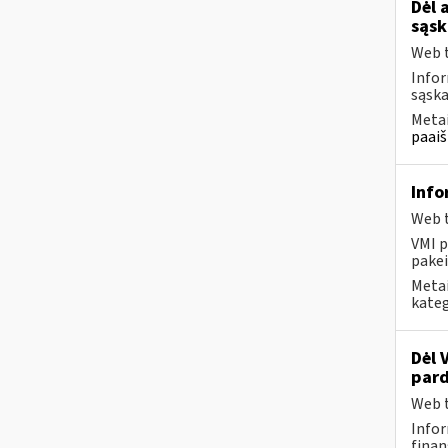
Dėl 
sąsk
Web t
Infor
sąska
Metai
paaiš
Info
Web t
VMI p
pakei
Metai
kateg
Dėl 
pard
Web t
Infor
finan