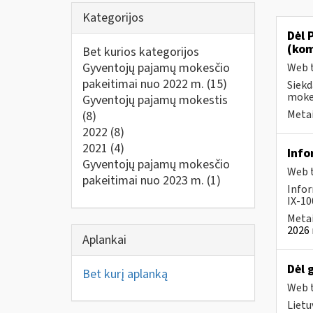
Kategorijos
Dėl 
(kom
Bet kurios kategorijos
Gyventojų pajamų mokesčio
Web t
pakeitimai nuo 2022 m.
(15)
Siekd
mokes
Gyventojų pajamų mokestis
Metai
(8)
2022
(8)
2021
(4)
Info
Gyventojų pajamų mokesčio
Web t
pakeitimai nuo 2023 m.
(1)
Infor
IX-100
Metai
2026 
Aplankai
Dėl 
Bet kurį aplanką
Web t
Lietu