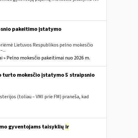
ipsnio pakeitimo įstatymo
 priėmė Lietuvos Respublikos pelno mokesčio
...
i » Pelno mokesčio pakeitimai nuo 2026 m.
 turto mokesčio įstatymo 5 straipsnio
terijos (toliau – VMI prie FM) praneša, kad
avimo gyventojams taisyklių
ir