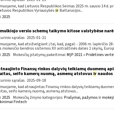
muojame, kad Lietuvos Respublikos Seimas 2025 m. sausio 14 d. pr
ietuvos Respublikos Vyriausybės
ir
Baltarusijos...
:
2025
smulkiojo verslo schemų taikymo kitose valstybėse narė
urinio sąrašas
2025-01-21
muojame, kad atsižvelgiant į tai, kad, pagal: - 2006 m. lapkričio 2
s mokesčio bendros sistemos XII antraštinės dalies 1 skyrių, Europo
:
2025
Mokesčių įstatymų pakeitimai:
MĮP 2021 » Pridėtinės vert
atnaujinto Finansų rinkos dalyvių teikiamų duomenų ap
aitas, seifo kamerų nuomą, asmenų atstovus
ir
naudos 
urinio sąrašas
2025-09-18
muojame, kad atnaujintas Finansų rinkos dalyvių teikiamų duomen
itas, seifo kamerų nuomą, asmenų atstovus...
:
2025
Mokesčių žinyno kategorijos:
Prašymai, pažymos ir mokėj
kinimai Fintech