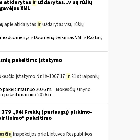
ie atidarytas
ir
uždarytas...visų rūšių
gavėjus XML
ų apie atidarytas
ir
uždarytas visų rūšių
imo duomenys » Duomenų teikimas VMI » Raštai,
psnių pakeitimo įstatymo
kesčio įstatymo Nr. IX-1007 17
ir
21 straipsnių
 pakeitimai nuo 2026 m.
Mokesčių žinyno
o pakeitimai nuo 2026 m.
. 379 „Dėl Prekių (paslaugų) pirkimo–
virtinimo“ pakeitimo
esčių
inspekcijos prie Lietuvos Respublikos