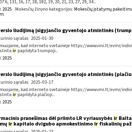
7 6, 131, 16, 17, 18, 182, 19, 20, 21, 23, 27, 29, 34...
:
2025
Mokesčių žinyno kategorijos:
Mokesčių įstatymų pakeitima
m.
verslo liudijimą įsigyjančio gyventojo atmintinės (trum
urinio sąrašas
2025-01-30
muojame, kad interneto svetainėje https://www.vmi.lt/evmi/indivi
slinta
ir
papildyta trumpoji...
:
2025
verslo liudijimą įsigyjančio gyventojo atmintinės (plači
urinio sąrašas
2025-03-17
muojame, kad interneto svetainėje https://www.vmi.lt/evmi/indivi
slinta
ir
papildyta plačioji...
:
2025
rmacinis pranešimas dėl priimto LR vyriausybės
ir
Baltar
amų
ir
kapitalo dvigubo apmokestinimo
ir
fiskalinių pa
urinio sąrašas
2025-01-23