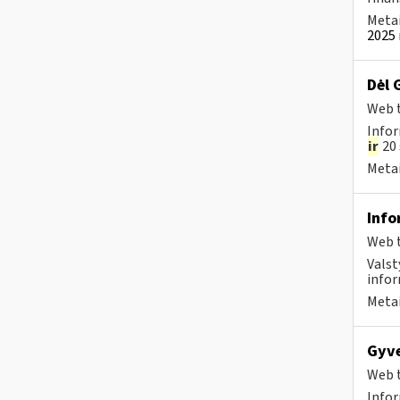
Metai
2025 
Dėl 
Web t
Infor
ir
20 
Metai
Info
Web t
Valst
infor
Metai
Gyve
Web t
Infor