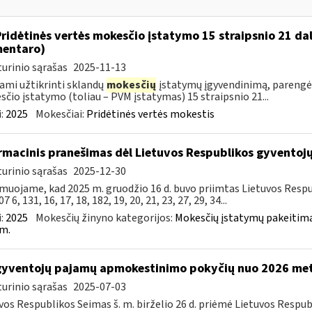
Pridėtinės vertės mokesčio įstatymo 15 straipsnio 21 da
entaro)
urinio sąrašas
2025-11-13
ami užtikrinti sklandų
mokesčių
įstatymų įgyvendinimą, parengė
čio įstatymo (toliau – PVM įstatymas) 15 straipsnio 21...
:
2025
Mokesčiai:
Pridėtinės vertės mokestis
rmacinis pranešimas dėl Lietuvos Respublikos gyvento
urinio sąrašas
2025-12-30
muojame, kad 2025 m. gruodžio 16 d. buvo priimtas Lietuvos Resp
7 6, 131, 16, 17, 18, 182, 19, 20, 21, 23, 27, 29, 34...
:
2025
Mokesčių žinyno kategorijos:
Mokesčių įstatymų pakeitima
m.
gyventojų pajamų apmokestinimo pokyčių nuo 2026 me
urinio sąrašas
2025-07-03
vos Respublikos Seimas š. m. birželio 26 d. priėmė Lietuvos Resp