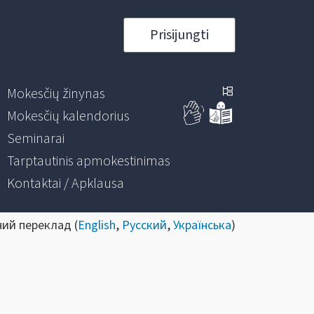
Prisijungti
Mokesčių žinynas
Mokesčių kalendorius
Seminarai
Tarptautinis apmokestinimas
Kontaktai / Apklausa
ний переклад (
English
,
Русский
,
Українська
)