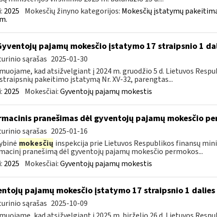
:
2025
Mokesčių žinyno kategorijos:
Mokesčių įstatymų pakeitima
m.
Gyventojų pajamų mokesčio įstatymo 17 straipsnio 1 da
urinio sąrašas
2025-01-30
muojame, kad atsižvelgiant į 2024 m. gruodžio 5 d. Lietuvos Res
straipsnių pakeitimo įstatymą Nr. XV-32, parengtas...
:
2025
Mokesčiai:
Gyventojų pajamų mokestis
rmacinis pranešimas dėl gyventojų pajamų mokesčio pe
urinio sąrašas
2025-01-16
ybinė
mokesčių
inspekcija prie Lietuvos Respublikos finansų mini
macinį pranešimą dėl gyventojų pajamų mokesčio permokos...
:
2025
Mokesčiai:
Gyventojų pajamų mokestis
ntojų pajamų mokesčio įstatymo 17 straipsnio 1 dalies 
urinio sąrašas
2025-10-09
muojame, kad atsižvelgiant į 2025 m. birželio 26 d. Lietuvos Res