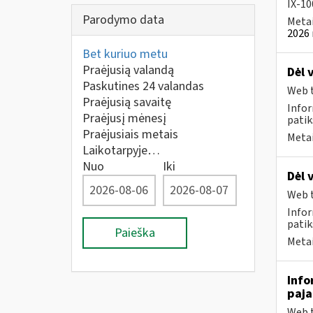
IX-100
Parodymo data
Metai
2026 
Bet kuriuo metu
Praėjusią valandą
Dėl 
Paskutines 24 valandas
Web t
Praėjusią savaitę
Infor
Praėjusį mėnesį
patik
Praėjusiais metais
Metai
Laikotarpyje…
Nuo
Iki
Dėl 
Web t
Infor
patik
Paieška
Metai
Info
paj
Web t