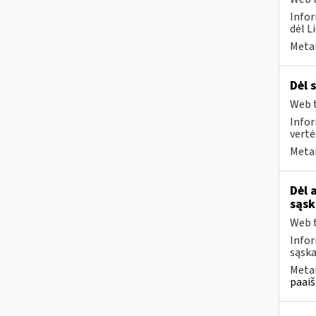
Infor
dėl L
Metai
Dėl 
Web t
Infor
vertė
Metai
Dėl 
sąsk
Web t
Infor
sąska
Metai
paaiš