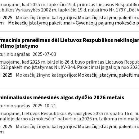
muojame, kad 2025 m. lapkričio 19 d. priimtas Lietuvos Respubliko
blikos Vyriausybės 2002 m. lapkričio 19 d. nutarimo Nr. 1797 „Dėl Ve
:
2025
Mokesčių žinyno kategorijos:
Mokesčių įstatymų pakeitima
m.
Mokesčių įstatymų pakeitimai » Gyventojų pajamų mokesčio p
rmacinis pranešimas dėl Lietuvos Respublikos nekilnoja
itimo įstatymo
urinio sąrašas
2025-07-03
muojame, kad 2025 m. birželio 26 d. buvo priimtas Lietuvos Resp
–233 pakeitimo įstatymas Nr. XV-344. Pakeitimai įsigalioja nuo 2026 
:
2025
Mokesčių žinyno kategorijos:
Mokesčių įstatymų pakeitima
minimaliosios mėnesinės algos dydžio 2026 metais
urinio sąrašas
2025-10-21
muojame, Lietuvos Respublikos Vyriausybės 2025 m. spalio 16 d. n
aliojo darbo užmokesčio“ patvirtinta 2026 m. taikoma minimalioj
:
2025
Mokesčių žinyno kategorijos:
Mokesčių įstatymų pakeitima
m.