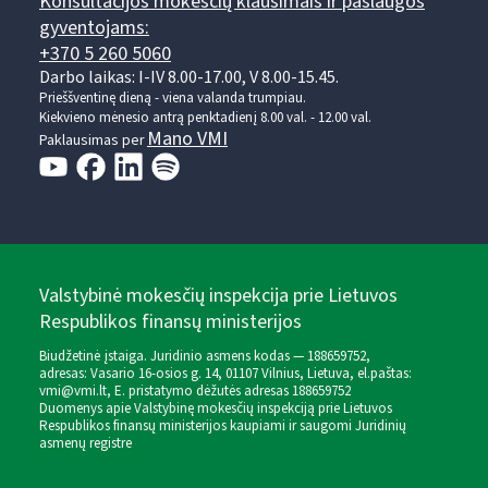
Konsultacijos mokesčių klausimais ir paslaugos
gyventojams:
+370 5 260 5060
Darbo laikas: I-IV 8.00-17.00, V 8.00-15.45.
Prieššventinę dieną - viena valanda trumpiau.
Kiekvieno mėnesio antrą penktadienį 8.00 val. - 12.00 val.
Mano VMI
Paklausimas per
Valstybinė mokesčių inspekcija prie Lietuvos
Respublikos finansų ministerijos
Biudžetinė įstaiga. Juridinio asmens kodas — 188659752,
adresas: Vasario 16-osios g. 14, 01107 Vilnius, Lietuva, el.paštas:
vmi@vmi.lt
, E. pristatymo dėžutės adresas 188659752
Duomenys apie Valstybinę mokesčių inspekciją prie Lietuvos
Respublikos finansų ministerijos kaupiami ir saugomi Juridinių
asmenų registre