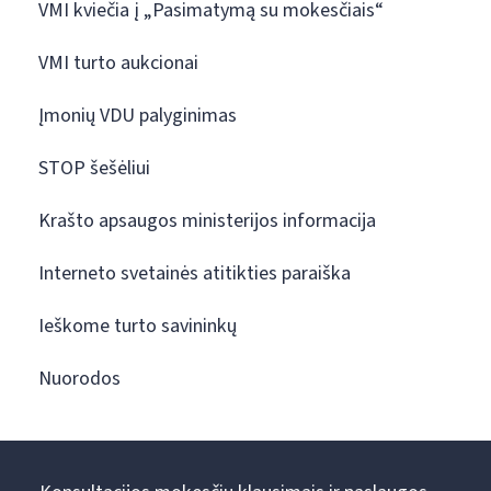
VMI kviečia į „Pasimatymą su mokesčiais“
VMI turto aukcionai
Įmonių VDU palyginimas
STOP šešėliui
Krašto apsaugos ministerijos informacija
Interneto svetainės atitikties paraiška
Ieškome turto savininkų
Nuorodos