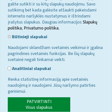
galite sutikti ir su kitų slapukų naudojimu. Savo
sutikimą bet kada galėsite atšaukti pakeisdami
interneto naršyklės nustatymus ir ištrindami
įrašytus slapukus. Daugiau informacijos
Slapukų
politika
;
Privatumo politika.
Būtinieji slapukai
Naudojami sklandžiam svetainės veikimui ir įgalina
pagrindines svetainės funkcijas. Be šių slapukų
svetainė negali tinkamai veikti.
Analitiniai slapukai
Renka statistinę informaciją apie svetainės
naudojimą ir naudojami Jūsų naršymo patirties
gerinimui.
PATVIRTINTI
Visus slapukus