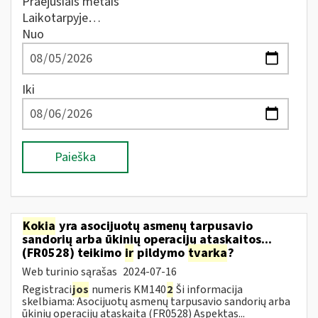
Praėjusiais metais
Laikotarpyje…
Nuo
Iki
Paieška
Kokia
yra asocijuotų asmenų tarpusavio
sandorių arba ūkinių operacijų ataskaitos...
(FR0528) teikimo
ir
pildymo
tvarka
?
Web turinio sąrašas
2024-07-16
Registraci
jos
numeris KM140
2
Ši informacija
skelbiama: Asocijuotų asmenų tarpusavio sandorių arba
ūkinių operacijų ataskaita (FR0528) Aspektas...