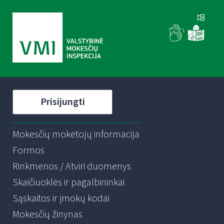
Prisijungti
Mokesčių mokėtojų informacija
Formos
Rinkmenos / Atviri duomenys
Skaičiuoklės ir pagalbininkai
Sąskaitos ir įmokų kodai
Mokesčių žinynas