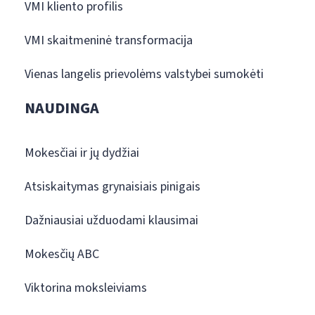
VMI kliento profilis
VMI skaitmeninė transformacija
Vienas langelis prievolėms valstybei sumokėti
NAUDINGA
Mokesčiai ir jų dydžiai
Atsiskaitymas grynaisiais pinigais
Dažniausiai užduodami klausimai
Mokesčių ABC
Viktorina moksleiviams