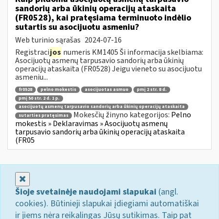
sandorių arba ūkinių operacijų ataskaita
(FR0528), kai pratęsiama terminuoto indėlio
sutartis su asocijuotu asmeniu?
Web turinio sąrašas
2024-07-16
Registraci
jos
numeris KM1405 Ši informacija skelbiama:
Asocijuotų asmenų tarpusavio sandorių arba ūkinių
operacijų ataskaita (FR0528) Jeigu vieneto su asocijuotu
asmeniu...
fr0528
pelno mokestis
asocijuotas asmuo
pmį 2 str. 8 d.
pmį 50 str. 2 d. 1 p.
asocijuotų asmenų tarpusavio sandorių arba ūkinių operacijų ataskaita
Mokesčių žinyno kategorijos:
Pelno
sutarties pratęsimas
mokestis » Deklaravimas » Asocijuotų asmenų
tarpusavio sandorių arba ūkinių operacijų ataskaita
(FR05
Uždaryti
Šioje svetainėje naudojami slapukai
(angl.
cookies). Būtinieji slapukai įdiegiami automatiškai
ir jiems nėra reikalingas Jūsų sutikimas. Taip pat