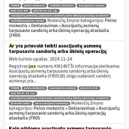
fr0528
pelno mokestis
teikimo terminas
asocijuotas asmuo
pmį 2 str. 8 d.
pmį 50 str. 2 d. 1 p.
asocijuotų asmenų tarpusavio sandorių arba ūkinių operacijų ataskaita
Mokesčių žinyno kategorijos:
Pelno
nedeklaruojamos sumos
mokestis » Deklaravimas » Asocijuotų asmenų
tarpusavio sandorių arba ūkinių operacijų ataskaita
(FR05
Ar
yra prievolė teikti asocijuotų asmenų
tarpusavio sandorių arba ūkinių operacijų
Web turinio sąrašas
2024-11-24
Registraci
jos
numeris KM1407 Ši informacija skelbiama:
Asocijuotų asmenų tarpusavio sandorių arba ūkinių
operacijų ataskaita (FR0528) Jeigu sudarant sandorį
asmenys yra...
fr0528
pelno mokestis
asocijuotas asmuo
pmį 2 str. 8 d.
pmį 50 str. 2 d. 1 p.
asocijuotų asmenų tarpusavio sandorių arba ūkinių operacijų ataskaita
Mokesčių žinyno
prievolė teikti
nėra asocijuoti asmenys
kategorijos:
Pelno mokestis » Deklaravimas » Asocijuotų
asmenų tarpusavio sandorių arba ūkinių operacijų
ataskaita (FR05
Kaip pildoma asocijuotų asmenų tarpusavio