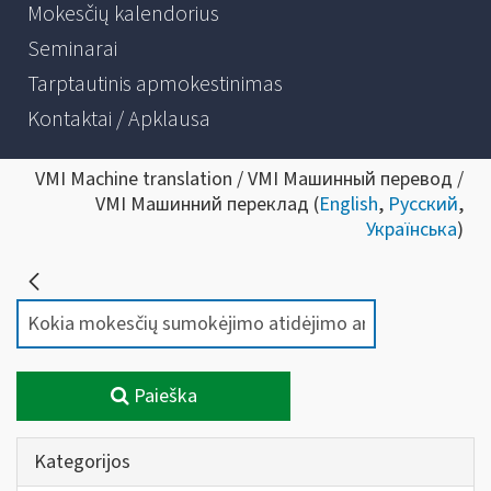
Mokesčių kalendorius
Seminarai
Tarptautinis apmokestinimas
Kontaktai / Apklausa
VMI Machine translation / VMI Машинный перевод /
VMI Машинний переклад (
English
,
Русский
,
Українська
)
Paieška
Kategorijos