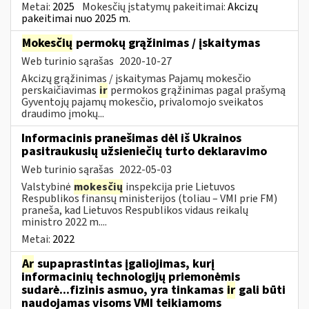
Metai:
2025
Mokesčių įstatymų pakeitimai:
Akcizų
pakeitimai nuo 2025 m.
Mokesčių
permokų grąžinimas / įskaitymas
Web turinio sąrašas
2020-10-27
Akcizų grąžinimas / įskaitymas Pajamų mokesčio
perskaičiavimas
ir
permokos grąžinimas pagal prašymą
Gyventojų pajamų mokesčio, privalomojo sveikatos
draudimo įmokų...
Informacinis pranešimas dėl iš Ukrainos
pasitraukusių užsieniečių turto deklaravimo
Web turinio sąrašas
2022-05-03
Valstybinė
mokesčių
inspekcija prie Lietuvos
Respublikos finansų ministerijos (toliau – VMI prie FM)
praneša, kad Lietuvos Respublikos vidaus reikalų
ministro 2022 m....
Metai:
2022
Ar
supaprastintas įgaliojimas, kurį
informacinių technologijų priemonėmis
sudarė...fizinis asmuo, yra tinkamas
ir
gali būti
naudojamas visoms VMI teikiamoms