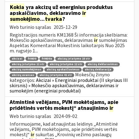
Kokia
yra akcizų už energinius produktus
apskaičiavimo, deklaravimo
ir
sumokėjimo
...
tvarka
?
Web turinio sąrašas
2025-12-29
Registracijos numeris KM1368 Ši informacija skelbiama:
Mokesčio apskaičiavimas, deklaravimas
ir
sumokėjimas
Aspektas Komentarai Mokestinis laikotarpis Nuo 2025
m. rugsėjo 1...
akcizai
fr0630
fr0630a
akcizų įstatymo 10 str
akcizų įstatymo 11 str
akcizų įstatymo 12 str
akcizų deklaravimas
akcizų sumokėjimas
akcizų apskaičiavimas
akcizų deklaracija
Mokesčių žinyno
akcizų avansas
akcizų įstatymo 41 str
kategorijos:
Akcizai » Energiniai produktai (II skyriaus III
skirsnis) » Mokesčio apskaičiavimas, deklaravimas ir
sumokėjim (energiniai produktai)
Atmintinė vežėjams, PVM mokėtojams, apie
pridėtinės vertės mokestį“ atnaujinimo
ir
Web turinio sąrašas
2024-09-02
Informuojame, kad atnaujintas leidinys „Atmintinė
vežėjams, PVM mokėtojams, apie pridėtinės vertės
mokestį“
ir
sukurtas „Krovinių vežimo paslaugų