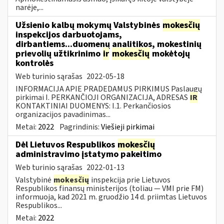
narėje,...
Užsienio kalbų mokymų Valstybinės
mokesčių
inspekcijos darbuotojams,
dirbantiems...duomenų analitikos, mokestinių
prievolių užtikrinimo
ir
mokesčių
mokėtojų
kontrolės
Web turinio sąrašas
2022-05-18
INFORMACIJA APIE PRADEDAMUS PIRKIMUS Paslaugų
pirkimai I. PERKANČIOJI ORGANIZACIJA, ADRESAS
IR
KONTAKTINIAI DUOMENYS: I.1. Perkančiosios
organizacijos pavadinimas...
Metai:
2022
Pagrindinis:
Viešieji pirkimai
Dėl Lietuvos Respublikos
mokesčių
administravimo įstatymo pakeitimo
Web turinio sąrašas
2022-01-13
Valstybinė
mokesčių
inspekcija prie Lietuvos
Respublikos finansų ministerijos (toliau — VMI prie FM)
informuoja, kad 2021 m. gruodžio 14 d. priimtas Lietuvos
Respublikos...
Metai:
2022