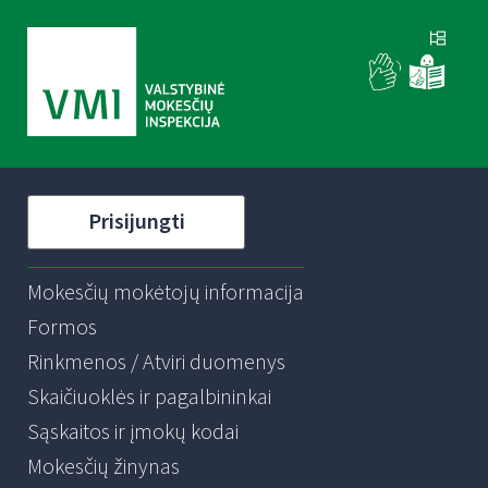
Prisijungti
Mokesčių mokėtojų informacija
Formos
Rinkmenos / Atviri duomenys
Skaičiuoklės ir pagalbininkai
Sąskaitos ir įmokų kodai
Mokesčių žinynas