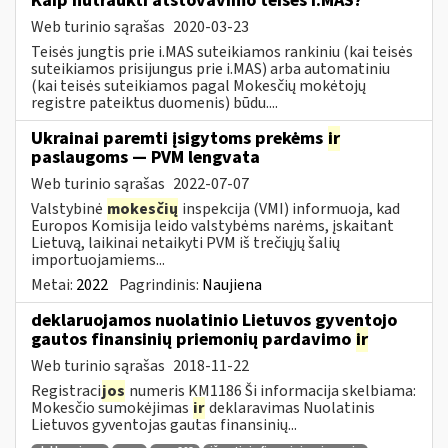
Kaip nutraukti atstovavimo teises i.MAS?
Web turinio sąrašas
2020-03-23
Teisės jungtis prie i.MAS suteikiamos rankiniu (kai teisės
suteikiamos prisijungus prie i.MAS) arba automatiniu
(kai teisės suteikiamos pagal Mokesčių mokėtojų
registre pateiktus duomenis) būdu....
Ukrainai paremti įsigytoms prekėms
ir
paslaugoms — PVM lengvata
Web turinio sąrašas
2022-07-07
Valstybinė
mokesčių
inspekcija (VMI) informuoja, kad
Europos Komisija leido valstybėms narėms, įskaitant
Lietuvą, laikinai netaikyti PVM iš trečiųjų šalių
importuojamiems...
Metai:
2022
Pagrindinis:
Naujiena
deklaruojamos nuolatinio Lietuvos gyventojo
gautos finansinių priemonių pardavimo
ir
Web turinio sąrašas
2018-11-22
Registraci
jos
numeris KM1186 Ši informacija skelbiama:
Mokesčio sumokėjimas
ir
deklaravimas Nuolatinis
Lietuvos gyventojas gautas finansinių...