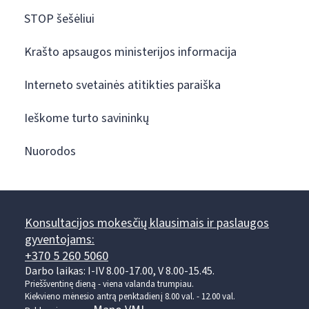
STOP šešėliui
Krašto apsaugos ministerijos informacija
Interneto svetainės atitikties paraiška
Ieškome turto savininkų
Nuorodos
Konsultacijos mokesčių klausimais ir paslaugos
gyventojams:
+370 5 260 5060
Darbo laikas: I-IV 8.00-17.00, V 8.00-15.45.
Prieššventinę dieną - viena valanda trumpiau.
Kiekvieno mėnesio antrą penktadienį 8.00 val. - 12.00 val.