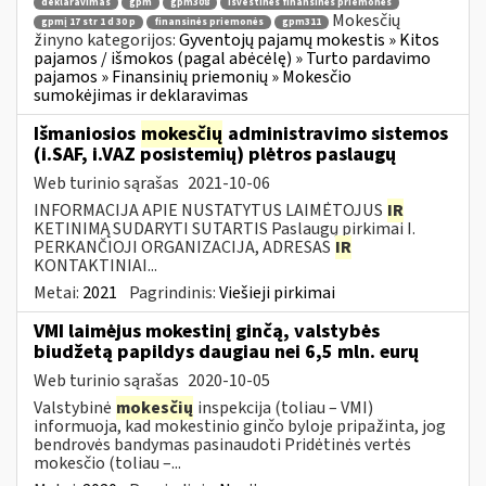
deklaravimas
gpm
gpm308
išvestinės finansinės priemonės
Mokesčių
gpmį 17 str 1 d 30 p
finansinės priemonės
gpm311
žinyno kategorijos:
Gyventojų pajamų mokestis » Kitos
pajamos / išmokos (pagal abėcėlę) » Turto pardavimo
pajamos » Finansinių priemonių » Mokesčio
sumokėjimas ir deklaravimas
Išmaniosios
mokesčių
administravimo sistemos
(i.SAF, i.VAZ posistemių) plėtros paslaugų
Web turinio sąrašas
2021-10-06
INFORMACIJA APIE NUSTATYTUS LAIMĖTOJUS
IR
KETINIMĄ SUDARYTI SUTARTIS Paslaugų pirkimai I.
PERKANČIOJI ORGANIZACIJA, ADRESAS
IR
KONTAKTINIAI...
Metai:
2021
Pagrindinis:
Viešieji pirkimai
VMI laimėjus mokestinį ginčą, valstybės
biudžetą papildys daugiau nei 6,5 mln. eurų
Web turinio sąrašas
2020-10-05
Valstybinė
mokesčių
inspekcija (toliau – VMI)
informuoja, kad mokestinio ginčo byloje pripažinta, jog
bendrovės bandymas pasinaudoti Pridėtinės vertės
mokesčio (toliau –...