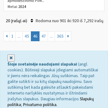
apmokestinimo PVM...
Metai:
2024
20 Įrašų(-ai)
Rodoma nuo 901 iki 920 iš 7,292 irašų.
1
...
45
46
47
...
365
Uždaryti
Šioje svetainėje naudojami slapukai
(angl.
cookies). Būtinieji slapukai įdiegiami automatiškai
ir jiems nėra reikalingas Jūsų sutikimas. Taip pat
galite sutikti ir su kitų slapukų naudojimu. Savo
sutikimą bet kada galėsite atšaukti pakeisdami
interneto naršyklės nustatymus ir ištrindami
įrašytus slapukus. Daugiau informacijos
Slapukų
politika
;
Privatumo politika.