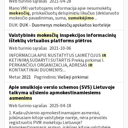
Web turinio sąrašas
2021-04-28
Mano VMI vartotojams informacija apie nesumokėtų
mokesčių
, priskaičiuotų delspinigių likučius (deklaruoto
mokesčio pavadinimas, suma,
sumokėjimo
...
DUK:
DUK - Duomenys mokesčių apskaitos kortelėje
Valstybinės
mokesčių
inspekcijos informacinių
išteklių virtualios platforms plėtros
Web turinio sąrašas
2021-10-06
INFORMACIJA APIE NUSTATYTUS LAIMĖTOJUS
IR
KETINIMĄ SUDARYTI SUTARTIS Prekių pirkimai I.
PERKANČIOJI ORGANIZACIJA, ADRESAS
IR
KONTAKTINIAI DUOMENYS:...
Metai:
2021
Pagrindinis:
Viešieji pirkimai
Apie smulkiojo verslo schemos (SVS) Lietuvoje
taikymą užsienio apmokestinamiesiems
asmenims
Web turinio sąrašas
2025-04-18
1. Kada užsienio apmokestinamajam asmeniui,
įsikūrusiam kitoje valstybėje narėje, nėra prievolės
registruotis PVM mokėtoju Lietuvoje?
Apmokestinamasis asmuo, įsikūręs kitoje valstybėje