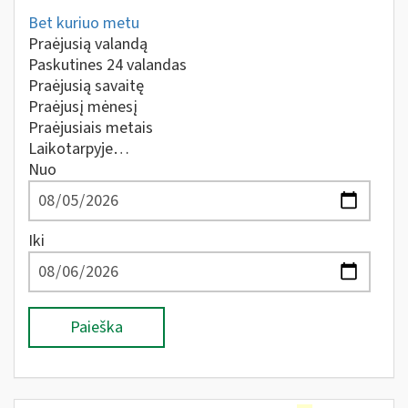
Bet kuriuo metu
Praėjusią valandą
Paskutines 24 valandas
Praėjusią savaitę
Praėjusį mėnesį
Praėjusiais metais
Laikotarpyje…
Nuo
Iki
Paieška