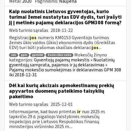
Metai:
2020
Pagrindinis:
Naujiena
Kaip nuolatinis Lietuvos gyventojas, kurio
turimai žemei nustatytas EDV dydis, turi įrašyti
jį į metinės pajamų deklaracijos GPM308 formą?
Web turinio sąrašas
2018-11-22
Registraci
jos
numeris KM0153 Gyventojo turimos
žemės ūkio valdos (ūkio) ekonominis dydis (išreikštas
EDV) turi būti įrašomas skaičiais deklaraci
jos
...
Mokesčių žinyno
edv
gpm
gpm308
žemės ūkio valda
kategorijos:
Gyventojų pajamų mokestis » Nuolatinių
gyventojų samprata, pajamos ir jų deklaravimas »
Pajamų mokesčio sumokėjimas ir deklaravimas GPM 308
iki 2018-12-31
Dėl kai kurių akcizais apmokestinamų prekių
apyvartos duomenų pateikimo taisyklių
pakeitimo
Web turinio sąrašas
2025-12-01
Informuojame, kad buvo priimtas
ir
nuo 2025 m.
lapkričio 29 d. įsigaliojo Valstybinės mokesčių
inspekcijos prie Lietuvos Respublikos finansų
ministerijos viršininko 2025 m....