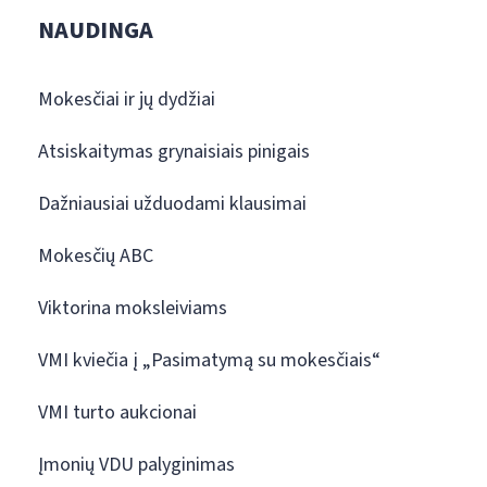
NAUDINGA
Mokesčiai ir jų dydžiai
Atsiskaitymas grynaisiais pinigais
Dažniausiai užduodami klausimai
Mokesčių ABC
Viktorina moksleiviams
VMI kviečia į „Pasimatymą su mokesčiais“
VMI turto aukcionai
Įmonių VDU palyginimas