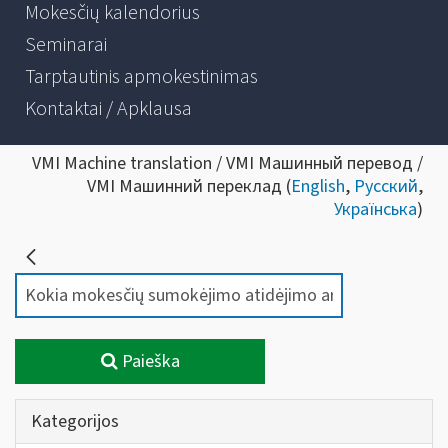
Mokesčių kalendorius
Seminarai
Tarptautinis apmokestinimas
Kontaktai / Apklausa
VMI Machine translation / VMI Машинный перевод /
VMI Машинний переклад (
English
,
Русский
,
Українська
)
Paieška
Kategorijos