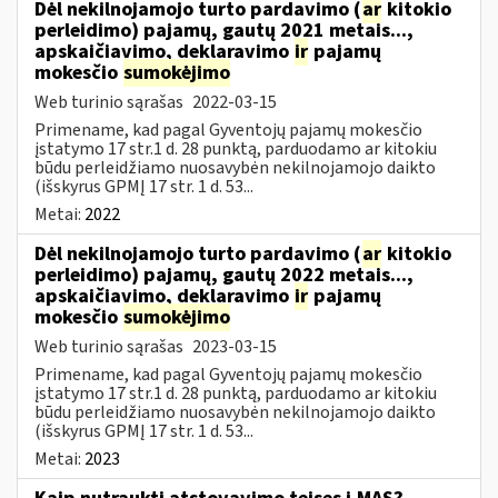
Dėl nekilnojamojo turto pardavimo (
ar
kitokio
perleidimo) pajamų, gautų 2021 metais...,
apskaičiavimo, deklaravimo
ir
pajamų
mokesčio
sumokėjimo
Web turinio sąrašas
2022-03-15
Primename, kad pagal Gyventojų pajamų mokesčio
įstatymo 17 str.1 d. 28 punktą, parduodamo ar kitokiu
būdu perleidžiamo nuosavybėn nekilnojamojo daikto
(išskyrus GPMĮ 17 str. 1 d. 53...
Metai:
2022
Dėl nekilnojamojo turto pardavimo (
ar
kitokio
perleidimo) pajamų, gautų 2022 metais...,
apskaičiavimo, deklaravimo
ir
pajamų
mokesčio
sumokėjimo
Web turinio sąrašas
2023-03-15
Primename, kad pagal Gyventojų pajamų mokesčio
įstatymo 17 str.1 d. 28 punktą, parduodamo ar kitokiu
būdu perleidžiamo nuosavybėn nekilnojamojo daikto
(išskyrus GPMĮ 17 str. 1 d. 53...
Metai:
2023