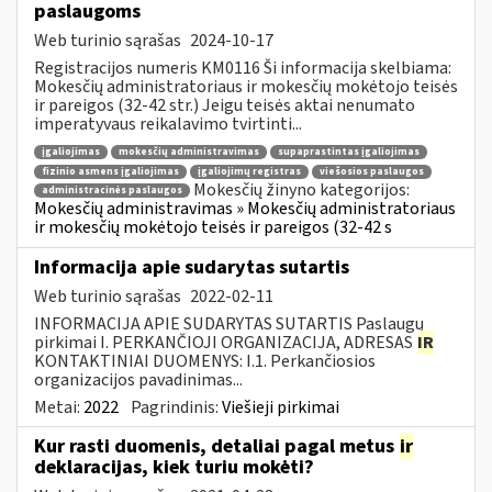
paslaugoms
Web turinio sąrašas
2024-10-17
Registracijos numeris KM0116 Ši informacija skelbiama:
Mokesčių administratoriaus ir mokesčių mokėtojo teisės
ir pareigos (32-42 str.) Jeigu teisės aktai nenumato
imperatyvaus reikalavimo tvirtinti...
įgaliojimas
mokesčių administravimas
supaprastintas įgaliojimas
fizinio asmens įgaliojimas
įgaliojimų registras
viešosios paslaugos
Mokesčių žinyno kategorijos:
administracinės paslaugos
Mokesčių administravimas » Mokesčių administratoriaus
ir mokesčių mokėtojo teisės ir pareigos (32-42 s
Informacija apie sudarytas sutartis
Web turinio sąrašas
2022-02-11
INFORMACIJA APIE SUDARYTAS SUTARTIS Paslaugų
pirkimai I. PERKANČIOJI ORGANIZACIJA, ADRESAS
IR
KONTAKTINIAI DUOMENYS: I.1. Perkančiosios
organizacijos pavadinimas...
Metai:
2022
Pagrindinis:
Viešieji pirkimai
Kur rasti duomenis, detaliai pagal metus
ir
deklaracijas, kiek turiu mokėti?