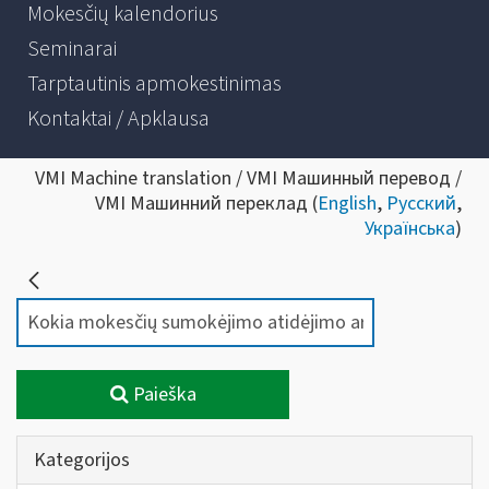
Mokesčių kalendorius
Seminarai
Tarptautinis apmokestinimas
Kontaktai / Apklausa
VMI Machine translation / VMI Машинный перевод /
VMI Машинний переклад (
English
,
Русский
,
Українська
)
Paieška
Kategorijos