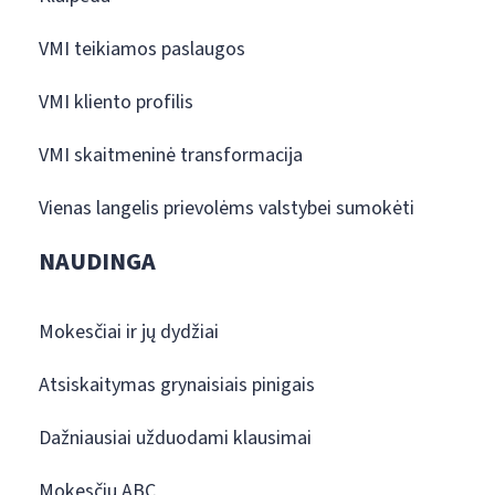
VMI teikiamos paslaugos
VMI kliento profilis
VMI skaitmeninė transformacija
Vienas langelis prievolėms valstybei sumokėti
NAUDINGA
Mokesčiai ir jų dydžiai
Atsiskaitymas grynaisiais pinigais
Dažniausiai užduodami klausimai
Mokesčių ABC