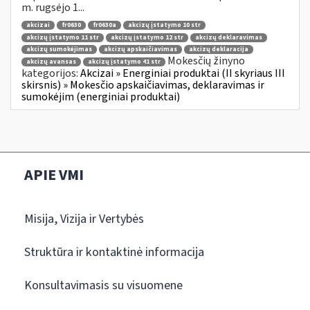
m. rugsėjo 1...
akcizai
fr0630
fr0630a
akcizų įstatymo 10 str
akcizų įstatymo 11 str
akcizų įstatymo 12 str
akcizų deklaravimas
akcizų sumokėjimas
akcizų apskaičiavimas
akcizų deklaracija
Mokesčių žinyno
akcizų avansas
akcizų įstatymo 41 str
kategorijos:
Akcizai » Energiniai produktai (II skyriaus III
skirsnis) » Mokesčio apskaičiavimas, deklaravimas ir
sumokėjim (energiniai produktai)
APIE VMI
Misija, Vizija ir Vertybės
Struktūra ir kontaktinė informacija
Konsultavimasis su visuomene