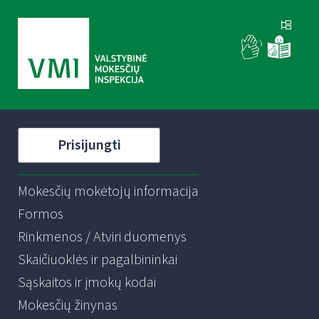
Prisijungti
Mokesčių mokėtojų informacija
Formos
Rinkmenos / Atviri duomenys
Skaičiuoklės ir pagalbininkai
Sąskaitos ir įmokų kodai
Mokesčių žinynas