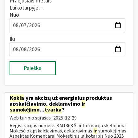
Praėjusiais metais
Laikotarpyje…
Nuo
Iki
Paieška
Kokia
yra akcizų už energinius produktus
apskaičiavimo, deklaravimo
ir
sumokėjimo
...
tvarka
?
Web turinio sąrašas
2025-12-29
Registracijos numeris KM1368 Ši informacija skelbiama:
Mokesčio apskaičiavimas, deklaravimas
ir
sumokėjimas
Aspektas Komentarai Mokestinis laikotarpis Nuo 2025