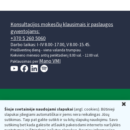
Konsultacijos mokesčių klausimais ir paslaugos
gyventojams:
+370 5 260 5060
Darbo laikas: I-IV 8.00-17.00, V 8.00-15.45.
Prieššventinę dieną - viena valanda trumpiau.
Kiekvieno mėnesio antrą penktadienį 8.00 val. - 12.00 val.
Mano VMI
Paklausimas per
Valstybinė mokesčių inspekcija prie Lietuvos
U
Respublikos finansų ministerijos
Šioje svetainėje naudojami slapukai
(angl. cookies). Būtinieji
slapukai įdiegiami automatiškai ir jiems nėra reikalingas Jūsų
Biudžetinė įstaiga. Juridinio asmens kodas — 188659752,
sutikimas. Taip pat galite sutikti ir su kitų slapukų naudojimu. Savo
adresas: Vasario 16-osios g. 14, 01107 Vilnius, Lietuva, el.paštas:
sutikimą bet kada galėsite atšaukti pakeisdami interneto naršyklės
vmi@vmi.lt
, E. pristatymo dėžutės adresas 188659752