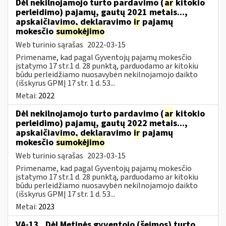
Dėl nekilnojamojo turto pardavimo (
ar
kitokio
perleidimo) pajamų, gautų 2021 metais...,
apskaičiavimo, deklaravimo
ir
pajamų
mokesčio
sumokėjimo
Web turinio sąrašas
2022-03-15
Primename, kad pagal Gyventojų pajamų mokesčio
įstatymo 17 str.1 d. 28 punktą, parduodamo ar kitokiu
būdu perleidžiamo nuosavybėn nekilnojamojo daikto
(išskyrus GPMĮ 17 str. 1 d. 53...
Metai:
2022
Dėl nekilnojamojo turto pardavimo (
ar
kitokio
perleidimo) pajamų, gautų 2022 metais...,
apskaičiavimo, deklaravimo
ir
pajamų
mokesčio
sumokėjimo
Web turinio sąrašas
2023-03-15
Primename, kad pagal Gyventojų pajamų mokesčio
įstatymo 17 str.1 d. 28 punktą, parduodamo ar kitokiu
būdu perleidžiamo nuosavybėn nekilnojamojo daikto
(išskyrus GPMĮ 17 str. 1 d. 53...
Metai:
2023
VA-13 „Dėl Metinės gyventojo (šeimos) turto