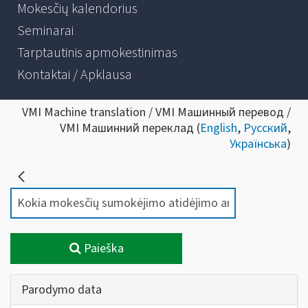
Mokesčių kalendorius
Seminarai
Tarptautinis apmokestinimas
Kontaktai / Apklausa
VMI Machine translation / VMI Машинный перевод /
VMI Машинний переклад (
English
,
Русский
,
Українська
)
Paieška
Parodymo data