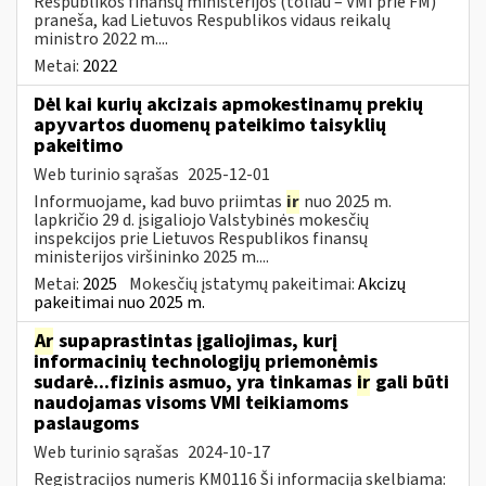
Respublikos finansų ministerijos (toliau – VMI prie FM)
praneša, kad Lietuvos Respublikos vidaus reikalų
ministro 2022 m....
Metai:
2022
Dėl kai kurių akcizais apmokestinamų prekių
apyvartos duomenų pateikimo taisyklių
pakeitimo
Web turinio sąrašas
2025-12-01
Informuojame, kad buvo priimtas
ir
nuo 2025 m.
lapkričio 29 d. įsigaliojo Valstybinės mokesčių
inspekcijos prie Lietuvos Respublikos finansų
ministerijos viršininko 2025 m....
Metai:
2025
Mokesčių įstatymų pakeitimai:
Akcizų
pakeitimai nuo 2025 m.
Ar
supaprastintas įgaliojimas, kurį
informacinių technologijų priemonėmis
sudarė...fizinis asmuo, yra tinkamas
ir
gali būti
naudojamas visoms VMI teikiamoms
paslaugoms
Web turinio sąrašas
2024-10-17
Registracijos numeris KM0116 Ši informacija skelbiama: