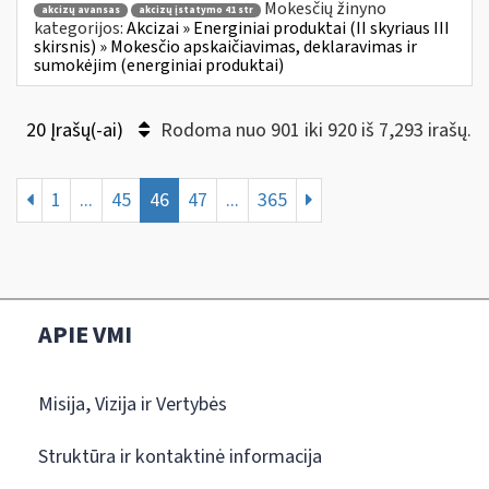
Mokesčių žinyno
akcizų avansas
akcizų įstatymo 41 str
kategorijos:
Akcizai » Energiniai produktai (II skyriaus III
skirsnis) » Mokesčio apskaičiavimas, deklaravimas ir
sumokėjim (energiniai produktai)
20 Įrašų(-ai)
Rodoma nuo 901 iki 920 iš 7,293 irašų.
1
...
45
46
47
...
365
APIE VMI
Misija, Vizija ir Vertybės
Struktūra ir kontaktinė informacija