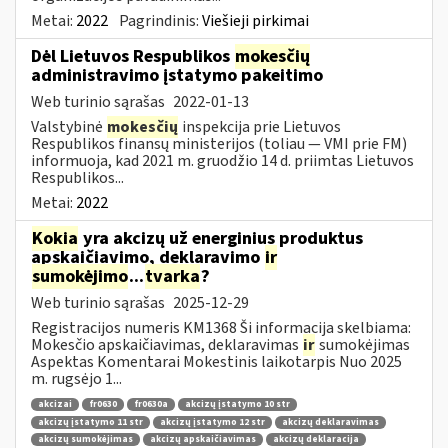
Metai:
2022
Pagrindinis:
Viešieji pirkimai
Dėl Lietuvos Respublikos
mokesčių
administravimo įstatymo pakeitimo
Web turinio sąrašas
2022-01-13
Valstybinė
mokesčių
inspekcija prie Lietuvos
Respublikos finansų ministerijos (toliau — VMI prie FM)
informuoja, kad 2021 m. gruodžio 14 d. priimtas Lietuvos
Respublikos...
Metai:
2022
Kokia
yra akcizų už energinius produktus
apskaičiavimo, deklaravimo
ir
sumokėjimo
...
tvarka
?
Web turinio sąrašas
2025-12-29
Registracijos numeris KM1368 Ši informacija skelbiama:
Mokesčio apskaičiavimas, deklaravimas
ir
sumokėjimas
Aspektas Komentarai Mokestinis laikotarpis Nuo 2025
m. rugsėjo 1...
akcizai
fr0630
fr0630a
akcizų įstatymo 10 str
akcizų įstatymo 11 str
akcizų įstatymo 12 str
akcizų deklaravimas
akcizų sumokėjimas
akcizų apskaičiavimas
akcizų deklaracija