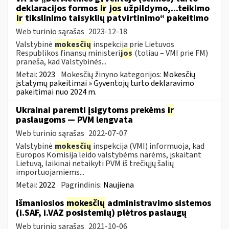
deklaracijos formos
ir
jos
užpildymo,...teikimo
ir
tikslinimo taisyklių patvirtinimo“ pakeitimo
Web turinio sąrašas
2023-12-18
Valstybinė
mokesčių
inspekcija prie Lietuvos
Respublikos finansų ministeri
jos
(toliau – VMI prie FM)
praneša, kad Valstybinės...
Metai:
2023
Mokesčių žinyno kategorijos:
Mokesčių
įstatymų pakeitimai » Gyventojų turto deklaravimo
pakeitimai nuo 2024 m.
Ukrainai paremti įsigytoms prekėms
ir
paslaugoms — PVM lengvata
Web turinio sąrašas
2022-07-07
Valstybinė
mokesčių
inspekcija (VMI) informuoja, kad
Europos Komisija leido valstybėms narėms, įskaitant
Lietuvą, laikinai netaikyti PVM iš trečiųjų šalių
importuojamiems...
Metai:
2022
Pagrindinis:
Naujiena
Išmaniosios
mokesčių
administravimo sistemos
(i.SAF, i.VAZ posistemių) plėtros paslaugų
Web turinio sąrašas
2021-10-06