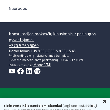
Nuorodos
Konsultacijos mokesčių klausimais ir paslaugos
gyventojams:
+370 5 260 5060
Darbo laikas: I-IV 8.00-17.00, V 8.00-15.45.
Prieššventinę dieną - viena valanda trumpiau.
Kiekvieno mėnesio antrą penktadienį 8.00 val. - 12.00 val.
Mano VMI
Paklausimas per
Valstybinė mokesčių inspekcija prie Lietuvos
U
Respublikos finansų ministerijos
Šioje svetainėje naudojami slapukai
(angl. cookies). Būtinieji