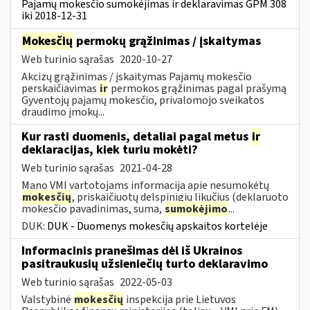
Pajamų mokesčio sumokėjimas ir deklaravimas GPM 308
iki 2018-12-31
Mokesčių
permokų grąžinimas / įskaitymas
Web turinio sąrašas
2020-10-27
Akcizų grąžinimas / įskaitymas Pajamų mokesčio
perskaičiavimas
ir
permokos grąžinimas pagal prašymą
Gyventojų pajamų mokesčio, privalomojo sveikatos
draudimo įmokų...
Kur rasti duomenis, detaliai pagal metus
ir
deklaracijas, kiek turiu mokėti?
Web turinio sąrašas
2021-04-28
Mano VMI vartotojams informacija apie nesumokėtų
mokesčių
, priskaičiuotų delspinigių likučius (deklaruoto
mokesčio pavadinimas, suma,
sumokėjimo
...
DUK:
DUK - Duomenys mokesčių apskaitos kortelėje
Informacinis pranešimas dėl iš Ukrainos
pasitraukusių užsieniečių turto deklaravimo
Web turinio sąrašas
2022-05-03
Valstybinė
mokesčių
inspekcija prie Lietuvos