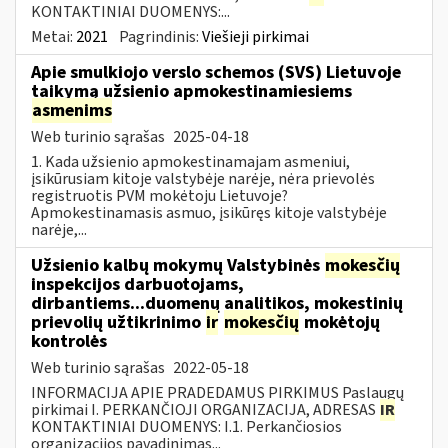
KONTAKTINIAI DUOMENYS:...
Metai:
2021
Pagrindinis:
Viešieji pirkimai
Apie smulkiojo verslo schemos (SVS) Lietuvoje
taikymą užsienio apmokestinamiesiems
asmenims
Web turinio sąrašas
2025-04-18
1. Kada užsienio apmokestinamajam asmeniui,
įsikūrusiam kitoje valstybėje narėje, nėra prievolės
registruotis PVM mokėtoju Lietuvoje?
Apmokestinamasis asmuo, įsikūręs kitoje valstybėje
narėje,...
Užsienio kalbų mokymų Valstybinės
mokesčių
inspekcijos darbuotojams,
dirbantiems...duomenų analitikos, mokestinių
prievolių užtikrinimo
ir
mokesčių
mokėtojų
kontrolės
Web turinio sąrašas
2022-05-18
INFORMACIJA APIE PRADEDAMUS PIRKIMUS Paslaugų
pirkimai I. PERKANČIOJI ORGANIZACIJA, ADRESAS
IR
KONTAKTINIAI DUOMENYS: I.1. Perkančiosios
organizacijos pavadinimas...