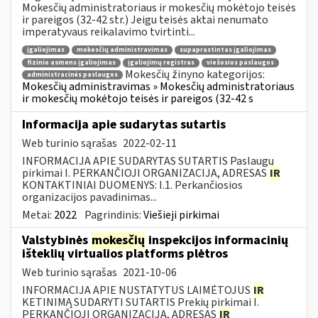
Mokesčių administratoriaus ir mokesčių mokėtojo teisės
ir pareigos (32-42 str.) Jeigu teisės aktai nenumato
imperatyvaus reikalavimo tvirtinti...
įgaliojimas
mokesčių administravimas
supaprastintas įgaliojimas
fizinio asmens įgaliojimas
įgaliojimų registras
viešosios paslaugos
Mokesčių žinyno kategorijos:
administracinės paslaugos
Mokesčių administravimas » Mokesčių administratoriaus
ir mokesčių mokėtojo teisės ir pareigos (32-42 s
Informacija apie sudarytas sutartis
Web turinio sąrašas
2022-02-11
INFORMACIJA APIE SUDARYTAS SUTARTIS Paslaugų
pirkimai I. PERKANČIOJI ORGANIZACIJA, ADRESAS
IR
KONTAKTINIAI DUOMENYS: I.1. Perkančiosios
organizacijos pavadinimas...
Metai:
2022
Pagrindinis:
Viešieji pirkimai
Valstybinės
mokesčių
inspekcijos informacinių
išteklių virtualios platforms plėtros
Web turinio sąrašas
2021-10-06
INFORMACIJA APIE NUSTATYTUS LAIMĖTOJUS
IR
KETINIMĄ SUDARYTI SUTARTIS Prekių pirkimai I.
PERKANČIOJI ORGANIZACIJA, ADRESAS
IR