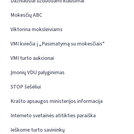
Dažniausiai užduodami klausimai
Mokesčių ABC
Viktorina moksleiviams
VMI kviečia į „Pasimatymą su mokesčiais“
VMI turto aukcionai
Įmonių VDU palyginimas
STOP šešėliui
Krašto apsaugos ministerijos informacija
Interneto svetainės atitikties paraiška
Ieškome turto savininkų