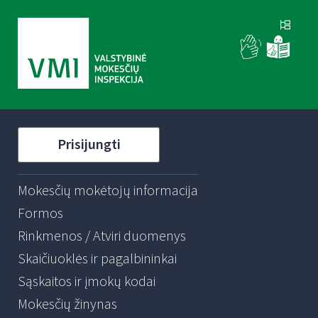
Prisijungti
Mokesčių mokėtojų informacija
Formos
Rinkmenos / Atviri duomenys
Skaičiuoklės ir pagalbininkai
Sąskaitos ir įmokų kodai
Mokesčių žinynas