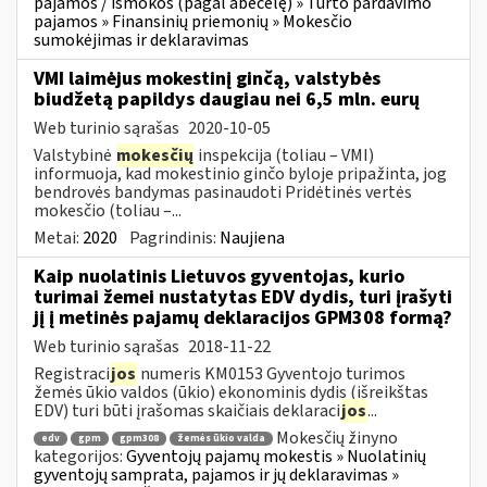
pajamos / išmokos (pagal abėcėlę) » Turto pardavimo
pajamos » Finansinių priemonių » Mokesčio
sumokėjimas ir deklaravimas
VMI laimėjus mokestinį ginčą, valstybės
biudžetą papildys daugiau nei 6,5 mln. eurų
Web turinio sąrašas
2020-10-05
Valstybinė
mokesčių
inspekcija (toliau – VMI)
informuoja, kad mokestinio ginčo byloje pripažinta, jog
bendrovės bandymas pasinaudoti Pridėtinės vertės
mokesčio (toliau –...
Metai:
2020
Pagrindinis:
Naujiena
Kaip nuolatinis Lietuvos gyventojas, kurio
turimai žemei nustatytas EDV dydis, turi įrašyti
jį į metinės pajamų deklaracijos GPM308 formą?
Web turinio sąrašas
2018-11-22
Registraci
jos
numeris KM0153 Gyventojo turimos
žemės ūkio valdos (ūkio) ekonominis dydis (išreikštas
EDV) turi būti įrašomas skaičiais deklaraci
jos
...
Mokesčių žinyno
edv
gpm
gpm308
žemės ūkio valda
kategorijos:
Gyventojų pajamų mokestis » Nuolatinių
gyventojų samprata, pajamos ir jų deklaravimas »