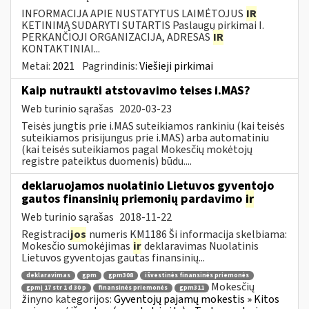
INFORMACIJA APIE NUSTATYTUS LAIMĖTOJUS
IR
KETINIMĄ SUDARYTI SUTARTIS Paslaugų pirkimai I.
PERKANČIOJI ORGANIZACIJA, ADRESAS
IR
KONTAKTINIAI...
Metai:
2021
Pagrindinis:
Viešieji pirkimai
Kaip nutraukti atstovavimo teises i.MAS?
Web turinio sąrašas
2020-03-23
Teisės jungtis prie i.MAS suteikiamos rankiniu (kai teisės
suteikiamos prisijungus prie i.MAS) arba automatiniu
(kai teisės suteikiamos pagal Mokesčių mokėtojų
registre pateiktus duomenis) būdu....
deklaruojamos nuolatinio Lietuvos gyventojo
gautos finansinių priemonių pardavimo
ir
Web turinio sąrašas
2018-11-22
Registraci
jos
numeris KM1186 Ši informacija skelbiama:
Mokesčio sumokėjimas
ir
deklaravimas Nuolatinis
Lietuvos gyventojas gautas finansinių...
deklaravimas
gpm
gpm308
išvestinės finansinės priemonės
Mokesčių
gpmį 17 str 1 d 30 p
finansinės priemonės
gpm311
žinyno kategorijos:
Gyventojų pajamų mokestis » Kitos