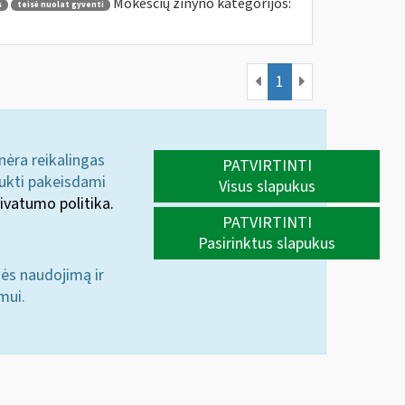
Mokesčių žinyno kategorijos:
s
teisė nuolat gyventi
1
 nėra reikalingas
PATVIRTINTI
aukti pakeisdami
Visus slapukus
ivatumo politika.
PATVIRTINTI
Pasirinktus slapukus
nės naudojimą ir
mui.