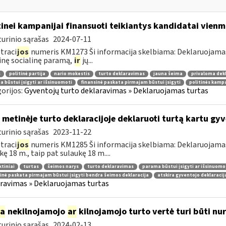
tinei kampanijai finansuoti teikiantys kandidatai vie
urinio sąrašas
2024-07-11
traci
jos
numeris KM1273 Ši informacija skelbiama: Deklaruojamas
inę socialinę paramą,
ir
jų...
s
politinė partija
nario mokestis
turto deklaravimas
jauna šeima
privaloma dek
 būstui įsigyti ar išsinuomoti
finansinė paskata pirmajam būstui įsigyti
politinės kampa
orijos:
Gyventojų turto deklaravimas » Deklaruojamas turtas
 metinėje turto deklaracijoje deklaruoti turtą kartu g
urinio sąrašas
2023-11-22
traci
jos
numeris KM1285 Ši informacija skelbiama: Deklaruojamas t
kę 18 m., taip pat sulaukę 18 m....
tiniai
turtas
šeimos narys
turto deklaravimas
parama būstui įsigyti ar išsinuomo
inė paskata pirmajam būstui įsigyti bendra šeimos deklaracija
atskira gyventojo deklaracij
ravimas » Deklaruojamas turtas
ia
nekilnojamojo
ar
kilnojamojo turto vertė turi būti n
urinio sąrašas
2024-02-13