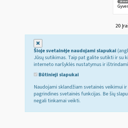
18 me
Gyven
20 Įra
Uždaryti
Šioje svetainėje naudojami slapukai
(angl
Jūsų sutikimas. Taip pat galite sutikti ir s
interneto naršyklės nustatymus ir ištrindam
Būtinieji slapukai
Naudojami sklandžiam svetainės veikimui ir 
pagrindines svetainės funkcijas. Be šių slap
negali tinkamai veikti.