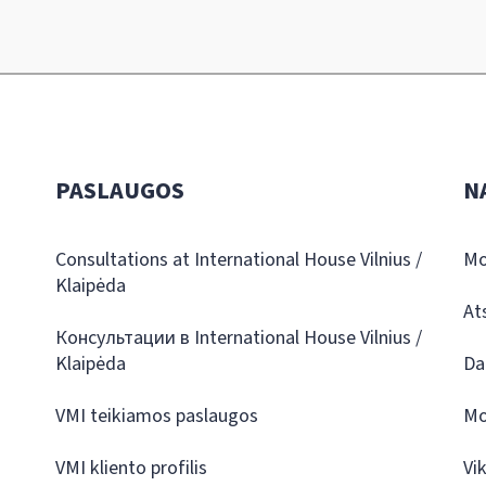
PASLAUGOS
N
Consultations at International House Vilnius /
Mo
Klaipėda
At
Консультации в International House Vilnius /
Klaipėda
Da
VMI teikiamos paslaugos
Mo
VMI kliento profilis
Vi