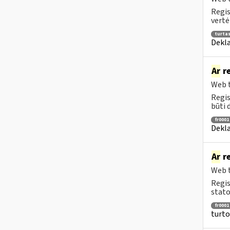
Regis
vertė
turta
Dekla
Ar
re
Web t
Regis
būti 
fr0001
Dekla
Ar
re
Web t
Regis
stato
fr0001
turto