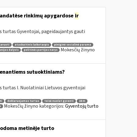
nmandatėse rinkimų apygardose
ir
 turtas Gyventojai, pageidaujantys gauti
laruoti
ataskaitinis laikotarpis
piniginė socialinė parama
Mokesčių žinyno
nijos dalyvis
politinės partijos narys
yvenantiems sutuoktiniams?
urtas I. Nuolatiniai Lietuvos gyventojai
ti
deklaruojamas turtas
teisė nuolat gyventi
18 m
Mokesčių žinyno kategorijos:
Gyventojų turto
a
urodoma metinėje turto