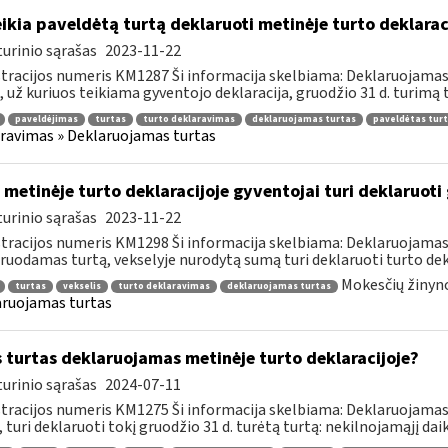
ikia paveldėtą turtą deklaruoti metinėje turto deklarac
urinio sąrašas
2023-11-22
tracijos numeris KM1287 Ši informacija skelbiama: Deklaruojamas 
 už kuriuos teikiama gyventojo deklaracija, gruodžio 31 d. turimą tu
paveldėjimas
turtas
turto deklaravimas
deklaruojamas turtas
paveldėtas tur
ravimas » Deklaruojamas turtas
 metinėje turto deklaracijoje gyventojai turi deklaruoti 
urinio sąrašas
2023-11-22
tracijos numeris KM1298 Ši informacija skelbiama: Deklaruojamas 
ruodamas turtą, vekselyje nurodytą sumą turi deklaruoti turto dekl
Mokesčių žinyno
turtas
vekselis
turto deklaravimas
deklaruojamas turtas
ruojamas turtas
 turtas deklaruojamas metinėje turto deklaracijoje?
urinio sąrašas
2024-07-11
tracijos numeris KM1275 Ši informacija skelbiama: Deklaruojamas t
, turi deklaruoti tokį gruodžio 31 d. turėtą turtą: nekilnojamąjį daikt