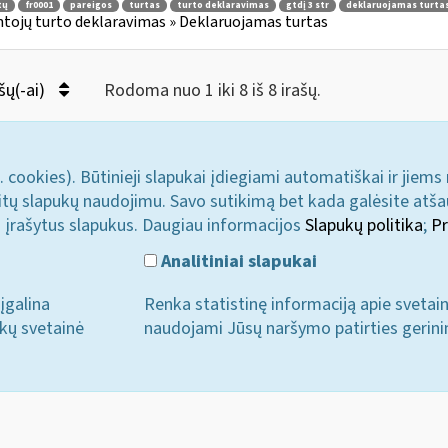
tų
fr0001
pareigos
turtas
turto deklaravimas
gtdį 3 str
deklaruojamas turta
tojų turto deklaravimas » Deklaruojamas turtas
šų(-ai)
Rodoma nuo 1 iki 8 iš 8 irašų.
. cookies). Būtinieji slapukai įdiegiami automatiškai ir jiems
u kitų slapukų naudojimu. Savo sutikimą bet kada galėsite atš
i įrašytus slapukus. Daugiau informacijos
Slapukų politika
;
Pr
Analitiniai slapukai
įgalina
Renka statistinę informaciją apie svetai
ukų svetainė
naudojami Jūsų naršymo patirties gerini