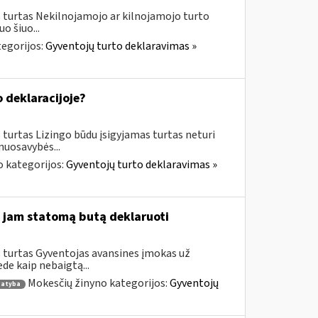
 turtas Nekilnojamojo ar kilnojamojo turto
o šiuo...
egorijos:
Gyventojų turto deklaravimas »
o deklaracijoje?
turtas Lizingo būdu įsigyjamas turtas neturi
nuosavybės...
 kategorijos:
Gyventojų turto deklaravimas »
 jam statomą butą deklaruoti
 turtas Gyventojas avansines įmokas už
de kaip nebaigtą...
Mokesčių žinyno kategorijos:
Gyventojų
tatyba