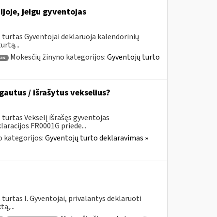
ijoje, jeigu gyventojas
turtas Gyventojai deklaruoja kalendorinių
rtą...
Mokesčių žinyno kategorijos:
Gyventojų turto
tas
gautus / išrašytus vekselius?
turtas Vekselį išrašęs gyventojas
aracijos FR0001G priede...
 kategorijos:
Gyventojų turto deklaravimas »
urtas I. Gyventojai, privalantys deklaruoti
ą,...