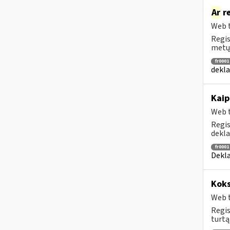
Ar
re
Web t
Regis
metų,
fr0001
dekla
Kaip
Web t
Regis
dekla
fr0001
Dekla
Koks
Web t
Regis
turtą