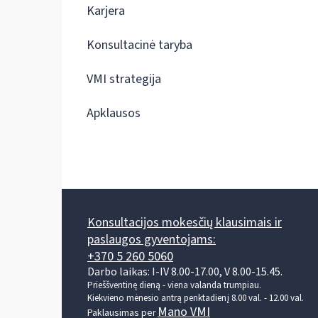
Karjera
Konsultacinė taryba
VMI strategija
Apklausos
Konsultacijos mokesčių klausimais ir
paslaugos gyventojams:
+370 5 260 5060
Darbo laikas: I-IV 8.00-17.00, V 8.00-15.45.
Prieššventinę dieną - viena valanda trumpiau.
Kiekvieno mėnesio antrą penktadienį 8.00 val. - 12.00 val.
Mano VMI
Paklausimas per