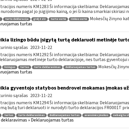
tracijos numeris KM1283 Ši informacija skelbiama: Deklaruojamas
 nurodoma pagal jo įsigijimo kainą, o jei ši kaina smarkiai skiriasi nu
Mokesčių žinyno kat
s
turto deklaracija
gtdį 3 str
turto vertė
rinkos vertė
ruojamas turtas
ikia lizingo būdu įsigytą turtą deklaruoti metinėje turt
urinio sąrašas
2023-11-22
tracijos numeris KM1292 Ši informacija skelbiama: Deklaruojamas 
deklaruojamas metinėje turto deklaracijoje, nes turtas gyventojui 
Mokesčių žinyno
lizingas
turtas
turto deklaravimas
deklaruojamas turtas
ruojamas turtas
ikia gyventojo statybos bendrovei mokamas įmokas už
urinio sąrašas
2023-11-22
tracijos numeris KM1294 Ši informacija skelbiama: Deklaruojamas
mą butą turi deklaruoti ir nurodyti turto deklaracijos FR0001T prie
turtas
turto deklaravimas
deklaruojamas turtas
avansinės įmokos
nebaigta s
 deklaravimas » Deklaruojamas turtas