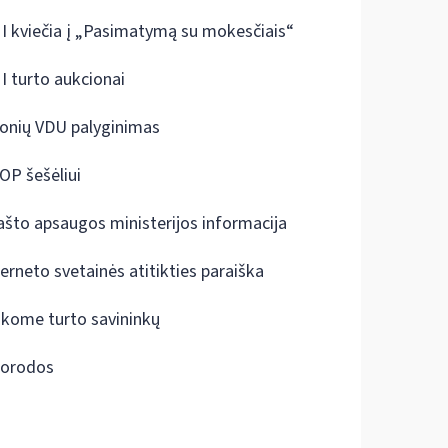
I kviečia į „Pasimatymą su mokesčiais“
I turto aukcionai
onių VDU palyginimas
OP šešėliui
ašto apsaugos ministerijos informacija
terneto svetainės atitikties paraiška
škome turto savininkų
orodos