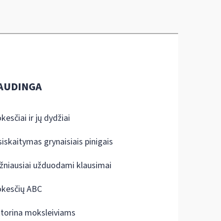
AUDINGA
kesčiai ir jų dydžiai
siskaitymas grynaisiais pinigais
žniausiai užduodami klausimai
kesčių ABC
ktorina moksleiviams