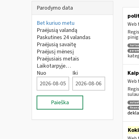
Parodymo data
poli
Bet kuriuo metu
Web t
Praėjusią valandą
Regis
Paskutines 24 valandas
pinig
Praėjusią savaitę
turta
Praėjusį mėnesį
parama
kateg
Praėjusiais metais
Laikotarpyje…
Nuo
Iki
Kaip
Web t
Regis
sulau
Paieška
sutuok
finans
dekla
Kok
Web t