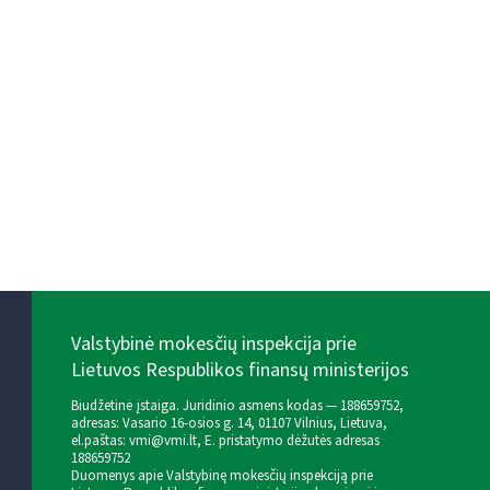
Valstybinė mokesčių inspekcija prie
Lietuvos Respublikos finansų ministerijos
Biudžetinė įstaiga. Juridinio asmens kodas — 188659752,
adresas: Vasario 16-osios g. 14, 01107 Vilnius, Lietuva,
el.paštas:
vmi@vmi.lt
, E. pristatymo dėžutės adresas
188659752
Duomenys apie Valstybinę mokesčių inspekciją prie