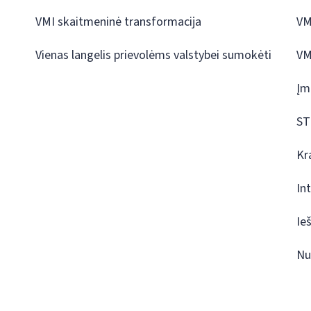
VMI skaitmeninė transformacija
VM
Vienas langelis prievolėms valstybei sumokėti
VM
Įm
ST
Kr
In
Ie
Nu