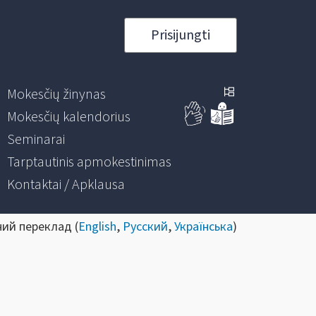
Prisijungti
Mokesčių žinynas
Mokesčių kalendorius
Seminarai
Tarptautinis apmokestinimas
Kontaktai / Apklausa
ний переклад (
English
,
Русский
,
Українська
)