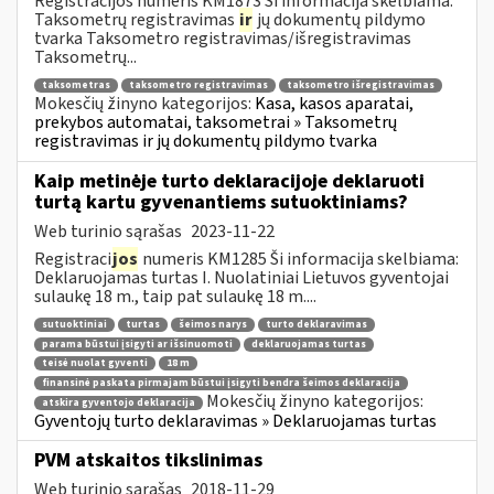
Registracijos numeris KM1873 Ši informacija skelbiama:
Taksometrų registravimas
ir
jų dokumentų pildymo
tvarka Taksometro registravimas/išregistravimas
Taksometrų...
taksometras
taksometro registravimas
taksometro išregistravimas
Mokesčių žinyno kategorijos:
Kasa, kasos aparatai,
prekybos automatai, taksometrai » Taksometrų
registravimas ir jų dokumentų pildymo tvarka
Kaip metinėje turto deklaracijoje deklaruoti
turtą kartu gyvenantiems sutuoktiniams?
Web turinio sąrašas
2023-11-22
Registraci
jos
numeris KM1285 Ši informacija skelbiama:
Deklaruojamas turtas I. Nuolatiniai Lietuvos gyventojai
sulaukę 18 m., taip pat sulaukę 18 m....
sutuoktiniai
turtas
šeimos narys
turto deklaravimas
parama būstui įsigyti ar išsinuomoti
deklaruojamas turtas
teisė nuolat gyventi
18 m
finansinė paskata pirmajam būstui įsigyti bendra šeimos deklaracija
Mokesčių žinyno kategorijos:
atskira gyventojo deklaracija
Gyventojų turto deklaravimas » Deklaruojamas turtas
PVM atskaitos tikslinimas
Web turinio sąrašas
2018-11-29