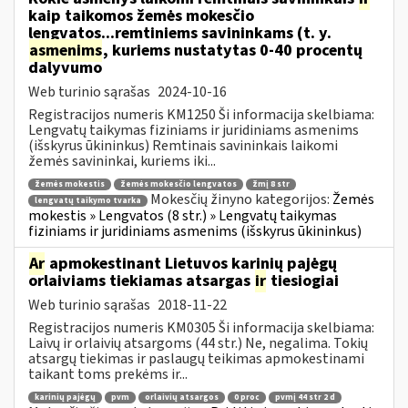
kaip taikomos žemės mokesčio
lengvatos...remtiniems savininkams (t. y.
asmenims
, kuriems nustatytas 0-40 procentų
dalyvumo
Web turinio sąrašas
2024-10-16
Registracijos numeris KM1250 Ši informacija skelbiama:
Lengvatų taikymas fiziniams ir juridiniams asmenims
(išskyrus ūkininkus) Remtinais savininkais laikomi
žemės savininkai, kuriems iki...
žemės mokestis
žemės mokesčio lengvatos
žmį 8 str
Mokesčių žinyno kategorijos:
Žemės
lengvatų taikymo tvarka
mokestis » Lengvatos (8 str.) » Lengvatų taikymas
fiziniams ir juridiniams asmenims (išskyrus ūkininkus)
Ar
apmokestinant Lietuvos karinių pajėgų
orlaiviams tiekiamas atsargas
ir
tiesiogiai
Web turinio sąrašas
2018-11-22
Registracijos numeris KM0305 Ši informacija skelbiama:
Laivų ir orlaivių atsargoms (44 str.) Ne, negalima. Tokių
atsargų tiekimas ir paslaugų teikimas apmokestinami
taikant toms prekėms ir...
karinių pajėgų
pvm
orlaivių atsargos
0 proc
pvmį 44 str 2 d