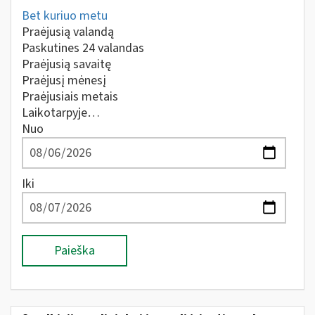
Bet kuriuo metu
Praėjusią valandą
Paskutines 24 valandas
Praėjusią savaitę
Praėjusį mėnesį
Praėjusiais metais
Laikotarpyje…
Nuo
Iki
Paieška