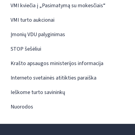
VMI kviečia į „Pasimatymą su mokesčiais“
VMI turto aukcionai
Įmonių VDU palyginimas
STOP šešėliui
Krašto apsaugos ministerijos informacija
Interneto svetainės atitikties paraiška
Ieškome turto savininkų
Nuorodos