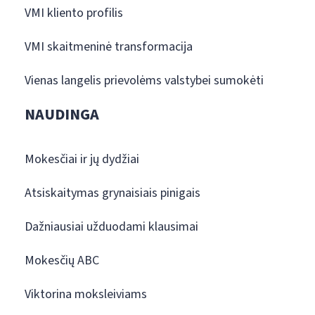
VMI kliento profilis
VMI skaitmeninė transformacija
Vienas langelis prievolėms valstybei sumokėti
NAUDINGA
Mokesčiai ir jų dydžiai
Atsiskaitymas grynaisiais pinigais
Dažniausiai užduodami klausimai
Mokesčių ABC
Viktorina moksleiviams