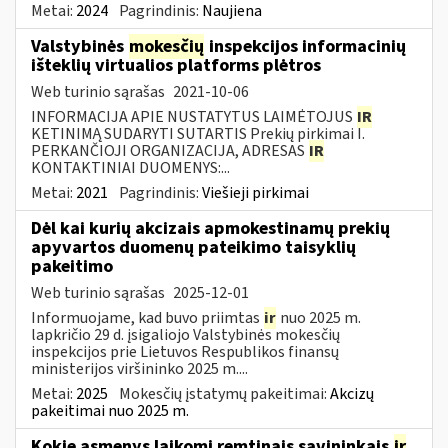
Metai:
2024
Pagrindinis:
Naujiena
Valstybinės
mokesčių
inspekcijos informacinių
išteklių virtualios platforms plėtros
Web turinio sąrašas
2021-10-06
INFORMACIJA APIE NUSTATYTUS LAIMĖTOJUS
IR
KETINIMĄ SUDARYTI SUTARTIS Prekių pirkimai I.
PERKANČIOJI ORGANIZACIJA, ADRESAS
IR
KONTAKTINIAI DUOMENYS:...
Metai:
2021
Pagrindinis:
Viešieji pirkimai
Dėl kai kurių akcizais apmokestinamų prekių
apyvartos duomenų pateikimo taisyklių
pakeitimo
Web turinio sąrašas
2025-12-01
Informuojame, kad buvo priimtas
ir
nuo 2025 m.
lapkričio 29 d. įsigaliojo Valstybinės mokesčių
inspekcijos prie Lietuvos Respublikos finansų
ministerijos viršininko 2025 m....
Metai:
2025
Mokesčių įstatymų pakeitimai:
Akcizų
pakeitimai nuo 2025 m.
Kokie asmenys laikomi remtinais savininkais
ir