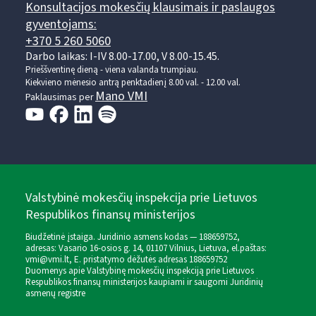
Konsultacijos mokesčių klausimais ir paslaugos
gyventojams:
+370 5 260 5060
Darbo laikas: I-IV 8.00-17.00, V 8.00-15.45.
Prieššventinę dieną - viena valanda trumpiau.
Kiekvieno mėnesio antrą penktadienį 8.00 val. - 12.00 val.
Mano VMI
Paklausimas per
Valstybinė mokesčių inspekcija prie Lietuvos
Respublikos finansų ministerijos
Biudžetinė įstaiga. Juridinio asmens kodas — 188659752,
adresas: Vasario 16-osios g. 14, 01107 Vilnius, Lietuva, el.paštas:
vmi@vmi.lt
, E. pristatymo dėžutės adresas 188659752
Duomenys apie Valstybinę mokesčių inspekciją prie Lietuvos
Respublikos finansų ministerijos kaupiami ir saugomi Juridinių
asmenų registre