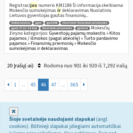
Registraci
jos
numeris KM1186 Ši informacija skelbiama:
Mokesčio sumokėjimas
ir
deklaravimas Nuolatinis
Lietuvos gyventojas gautas finansinių...
deklaravimas
gpm
gpm308
išvestinės finansinės priemonės
Mokesčių
gpmį 17 str 1 d 30 p
finansinės priemonės
gpm311
žinyno kategorijos:
Gyventojų pajamų mokestis » Kitos
pajamos / išmokos (pagal abėcėlę) » Turto pardavimo
pajamos » Finansinių priemonių » Mokesčio
sumokėjimas ir deklaravimas
20 Įrašų(-ai)
Rodoma nuo 901 iki 920 iš 7,292 irašų.
1
...
45
46
47
...
365
Uždaryti
Šioje svetainėje naudojami slapukai
(angl.
cookies). Būtinieji slapukai įdiegiami automatiškai