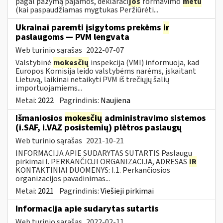
pagal pažymą pajamos, deklaraci
jos
formavimo
metu
(kai paspaudžiamas mygtukas Peržiūrėti...
Ukrainai paremti įsigytoms prekėms
ir
paslaugoms — PVM lengvata
Web turinio sąrašas
2022-07-07
Valstybinė
mokesčių
inspekcija (VMI) informuoja, kad
Europos Komisija leido valstybėms narėms, įskaitant
Lietuvą, laikinai netaikyti PVM iš trečiųjų šalių
importuojamiems...
Metai:
2022
Pagrindinis:
Naujiena
Išmaniosios
mokesčių
administravimo sistemos
(i.SAF, i.VAZ posistemių) plėtros paslaugų
Web turinio sąrašas
2021-10-21
INFORMACIJA APIE SUDARYTAS SUTARTIS Paslaugų
pirkimai I. PERKANČIOJI ORGANIZACIJA, ADRESAS
IR
KONTAKTINIAI DUOMENYS: I.1. Perkančiosios
organizacijos pavadinimas...
Metai:
2021
Pagrindinis:
Viešieji pirkimai
Informacija apie sudarytas sutartis
Web turinio sąrašas
2022-02-11