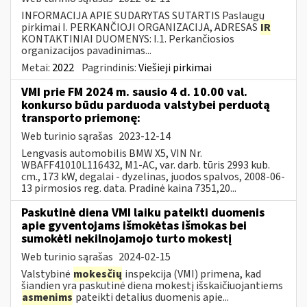
INFORMACIJA APIE SUDARYTAS SUTARTIS Paslaugų
pirkimai I. PERKANČIOJI ORGANIZACIJA, ADRESAS
IR
KONTAKTINIAI DUOMENYS: I.1. Perkančiosios
organizacijos pavadinimas...
Metai:
2022
Pagrindinis:
Viešieji pirkimai
VMI prie FM 2024 m. sausio 4 d. 10.00 val.
konkurso būdu parduoda valstybei perduotą
transporto priemonę:
Web turinio sąrašas
2023-12-14
Lengvasis automobilis BMW X5, VIN Nr.
WBAFF41010L116432, M1-AC, var. darb. tūris 2993 kub.
cm., 173 kW, degalai - dyzelinas, juodos spalvos, 2008-06-
13 pirmosios reg. data. Pradinė kaina 7351,20...
Paskutinė diena VMI laiku pateikti duomenis
apie gyventojams išmokėtas išmokas bei
sumokėti nekilnojamojo turto mokestį
Web turinio sąrašas
2024-02-15
Valstybinė
mokesčių
inspekcija (VMI) primena, kad
šiandien yra paskutinė diena mokestį išskaičiuojantiems
asmenims
pateikti detalius duomenis apie...