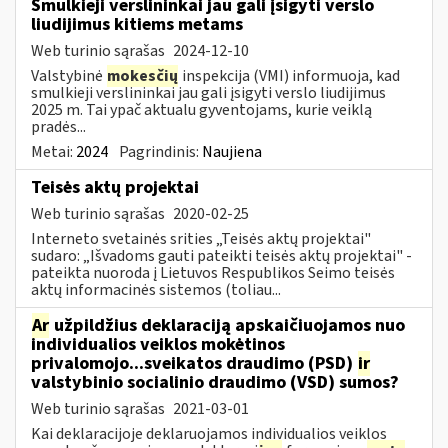
Smulkieji verslininkai jau gali įsigyti verslo
liudijimus kitiems metams
Web turinio sąrašas
2024-12-10
Valstybinė
mokesčių
inspekcija (VMI) informuoja, kad
smulkieji verslininkai jau gali įsigyti verslo liudijimus
2025 m. Tai ypač aktualu gyventojams, kurie veiklą
pradės...
Metai:
2024
Pagrindinis:
Naujiena
Teisės aktų projektai
Web turinio sąrašas
2020-02-25
Interneto svetainės srities „Teisės aktų projektai"
sudaro: „Išvadoms gauti pateikti teisės aktų projektai" -
pateikta nuoroda į Lietuvos Respublikos Seimo teisės
aktų informacinės sistemos (toliau...
Ar
užpildžius deklaraciją apskaičiuojamos nuo
individualios veiklos mokėtinos
privalomojo...sveikatos draudimo (PSD)
ir
valstybinio socialinio draudimo (VSD) sumos?
Web turinio sąrašas
2021-03-01
Kai deklaracijoje deklaruojamos individualios veiklos