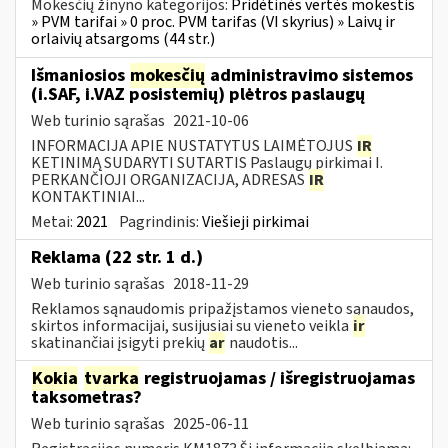
Mokesčių žinyno kategorijos:
Pridėtinės vertės mokestis
» PVM tarifai » 0 proc. PVM tarifas (VI skyrius) » Laivų ir
orlaivių atsargoms (44 str.)
Išmaniosios
mokesčių
administravimo sistemos
(i.SAF, i.VAZ posistemių) plėtros paslaugų
Web turinio sąrašas
2021-10-06
INFORMACIJA APIE NUSTATYTUS LAIMĖTOJUS
IR
KETINIMĄ SUDARYTI SUTARTIS Paslaugų pirkimai I.
PERKANČIOJI ORGANIZACIJA, ADRESAS
IR
KONTAKTINIAI...
Metai:
2021
Pagrindinis:
Viešieji pirkimai
Reklama (22 str. 1 d.)
Web turinio sąrašas
2018-11-29
Reklamos sąnaudomis pripažįstamos vieneto sąnaudos,
skirtos informacijai, susijusiai su vieneto veikla
ir
skatinančiai įsigyti prekių
ar
naudotis...
Kokia
tvarka
registruojamas / išregistruojamas
taksometras?
Web turinio sąrašas
2025-06-11