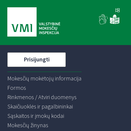
Prisijungti
Mokesčių mokėtojų informacija
Formos
Rinkmenos / Atviri duomenys
Skaičiuoklės ir pagalbininkai
Sąskaitos ir įmokų kodai
Mokesčių žinynas