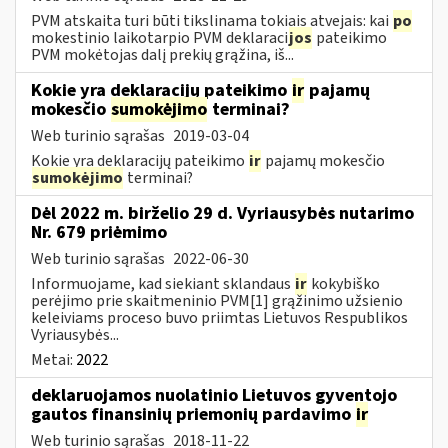
PVM atskaita turi būti tikslinama tokiais atvejais: kai
po
mokestinio laikotarpio PVM deklaraci
jos
pateikimo
PVM mokėtojas dalį prekių grąžina, iš...
Kokie yra deklaracijų pateikimo
ir
pajamų
mokesčio
sumokėjimo
terminai?
Web turinio sąrašas
2019-03-04
Kokie yra deklaracijų pateikimo
ir
pajamų mokesčio
sumokėjimo
terminai?
Dėl 2022 m. birželio 29 d. Vyriausybės nutarimo
Nr. 679 priėmimo
Web turinio sąrašas
2022-06-30
Informuojame, kad siekiant sklandaus
ir
kokybiško
perėjimo prie skaitmeninio PVM[1] grąžinimo užsienio
keleiviams proceso buvo priimtas Lietuvos Respublikos
Vyriausybės...
Metai:
2022
deklaruojamos nuolatinio Lietuvos gyventojo
gautos finansinių priemonių pardavimo
ir
Web turinio sąrašas
2018-11-22