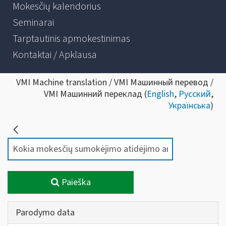
Mokesčių kalendorius
Seminarai
Tarptautinis apmokestinimas
Kontaktai / Apklausa
VMI Machine translation / VMI Машинный перевод /
VMI Машинний переклад (
English
,
Русский
,
Українська
)
Paieška
Parodymo data