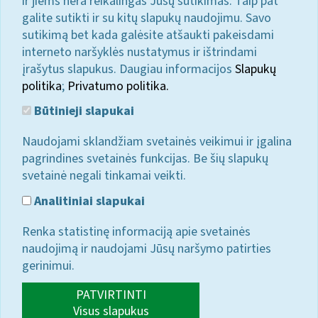
ir jiems nėra reikalingas Jūsų sutikimas. Taip pat
galite sutikti ir su kitų slapukų naudojimu. Savo
sutikimą bet kada galėsite atšaukti pakeisdami
interneto naršyklės nustatymus ir ištrindami
įrašytus slapukus. Daugiau informacijos
Slapukų
politika
;
Privatumo politika.
Būtinieji slapukai
Naudojami sklandžiam svetainės veikimui ir įgalina
pagrindines svetainės funkcijas. Be šių slapukų
svetainė negali tinkamai veikti.
Analitiniai slapukai
Renka statistinę informaciją apie svetainės
naudojimą ir naudojami Jūsų naršymo patirties
gerinimui.
PATVIRTINTI
Visus slapukus