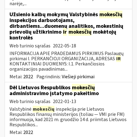
narėje,...
Užsienio kalbų mokymų Valstybinės
mokesčių
inspekcijos darbuotojams,
dirbantiems...duomenų analitikos, mokestinių
prievolių užtikrinimo
ir
mokesčių
mokėtojų
kontrolės
Web turinio sąrašas
2022-05-18
INFORMACIJA APIE PRADEDAMUS PIRKIMUS Paslaugų
pirkimai I. PERKANČIOJI ORGANIZACIJA, ADRESAS
IR
KONTAKTINIAI DUOMENYS: I.1. Perkančiosios
organizacijos pavadinimas...
Metai:
2022
Pagrindinis:
Viešieji pirkimai
Dėl Lietuvos Respublikos
mokesčių
administravimo įstatymo pakeitimo
Web turinio sąrašas
2022-01-13
Valstybinė
mokesčių
inspekcija prie Lietuvos
Respublikos finansų ministerijos (toliau — VMI prie FM)
informuoja, kad 2021 m. gruodžio 14 d. priimtas Lietuvos
Respublikos...
Metai:
2022