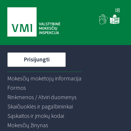
Prisijungti
Mokesčių mokėtojų informacija
Formos
Rinkmenos / Atviri duomenys
Skaičiuoklės ir pagalbininkai
Sąskaitos ir įmokų kodai
Mokesčių žinynas