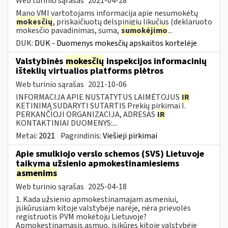
Web turinio sąrašas
2021-04-28
Mano VMI vartotojams informacija apie nesumokėtų
mokesčių
, priskaičiuotų delspinigių likučius (deklaruoto
mokesčio pavadinimas, suma,
sumokėjimo
...
DUK:
DUK - Duomenys mokesčių apskaitos kortelėje
Valstybinės
mokesčių
inspekcijos informacinių
išteklių virtualios platforms plėtros
Web turinio sąrašas
2021-10-06
INFORMACIJA APIE NUSTATYTUS LAIMĖTOJUS
IR
KETINIMĄ SUDARYTI SUTARTIS Prekių pirkimai I.
PERKANČIOJI ORGANIZACIJA, ADRESAS
IR
KONTAKTINIAI DUOMENYS:...
Metai:
2021
Pagrindinis:
Viešieji pirkimai
Apie smulkiojo verslo schemos (SVS) Lietuvoje
taikymą užsienio apmokestinamiesiems
asmenims
Web turinio sąrašas
2025-04-18
1. Kada užsienio apmokestinamajam asmeniui,
įsikūrusiam kitoje valstybėje narėje, nėra prievolės
registruotis PVM mokėtoju Lietuvoje?
Apmokestinamasis asmuo, įsikūręs kitoje valstybėje