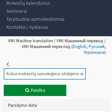
Mokesčių kalendorius
Seminarai
Tarptautinis apmokestinimas
Kontaktai / Apklausa
VMI Machine translation / VMI Машинный перевод /
VMI Машинний переклад (
English
,
Русский
,
Українська
)
Paieška
Parodymo data