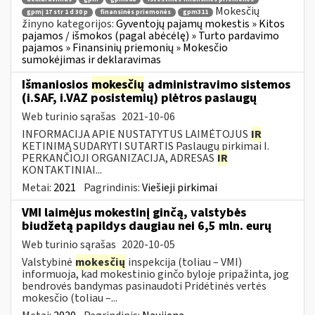
Mokesčių
gpmį 17 str 1 d 30 p
finansinės priemonės
gpm311
žinyno kategorijos:
Gyventojų pajamų mokestis » Kitos
pajamos / išmokos (pagal abėcėlę) » Turto pardavimo
pajamos » Finansinių priemonių » Mokesčio
sumokėjimas ir deklaravimas
Išmaniosios
mokesčių
administravimo sistemos
(i.SAF, i.VAZ posistemių) plėtros paslaugų
Web turinio sąrašas
2021-10-06
INFORMACIJA APIE NUSTATYTUS LAIMĖTOJUS
IR
KETINIMĄ SUDARYTI SUTARTIS Paslaugų pirkimai I.
PERKANČIOJI ORGANIZACIJA, ADRESAS
IR
KONTAKTINIAI...
Metai:
2021
Pagrindinis:
Viešieji pirkimai
VMI laimėjus mokestinį ginčą, valstybės
biudžetą papildys daugiau nei 6,5 mln. eurų
Web turinio sąrašas
2020-10-05
Valstybinė
mokesčių
inspekcija (toliau – VMI)
informuoja, kad mokestinio ginčo byloje pripažinta, jog
bendrovės bandymas pasinaudoti Pridėtinės vertės
mokesčio (toliau –...