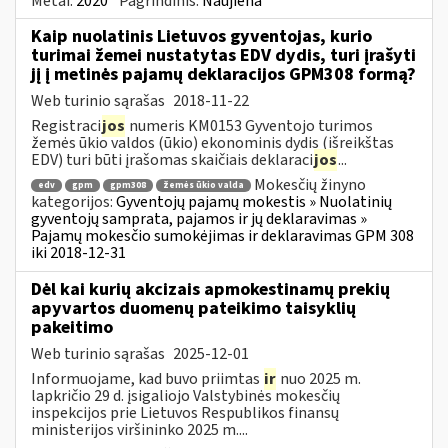
Metai:
2020
Pagrindinis:
Naujiena
Kaip nuolatinis Lietuvos gyventojas, kurio
turimai žemei nustatytas EDV dydis, turi įrašyti
jį į metinės pajamų deklaracijos GPM308 formą?
Web turinio sąrašas
2018-11-22
Registraci
jos
numeris KM0153 Gyventojo turimos
žemės ūkio valdos (ūkio) ekonominis dydis (išreikštas
EDV) turi būti įrašomas skaičiais deklaraci
jos
...
Mokesčių žinyno
edv
gpm
gpm308
žemės ūkio valda
kategorijos:
Gyventojų pajamų mokestis » Nuolatinių
gyventojų samprata, pajamos ir jų deklaravimas »
Pajamų mokesčio sumokėjimas ir deklaravimas GPM 308
iki 2018-12-31
Dėl kai kurių akcizais apmokestinamų prekių
apyvartos duomenų pateikimo taisyklių
pakeitimo
Web turinio sąrašas
2025-12-01
Informuojame, kad buvo priimtas
ir
nuo 2025 m.
lapkričio 29 d. įsigaliojo Valstybinės mokesčių
inspekcijos prie Lietuvos Respublikos finansų
ministerijos viršininko 2025 m....