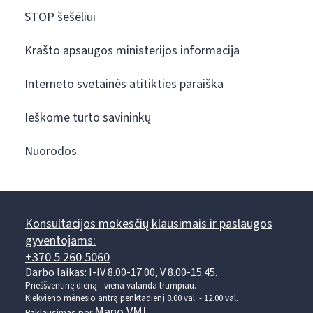
STOP šešėliui
Krašto apsaugos ministerijos informacija
Interneto svetainės atitikties paraiška
Ieškome turto savininkų
Nuorodos
Konsultacijos mokesčių klausimais ir paslaugos
gyventojams:
+370 5 260 5060
Darbo laikas: I-IV 8.00-17.00, V 8.00-15.45.
Prieššventinę dieną - viena valanda trumpiau.
Kiekvieno mėnesio antrą penktadienį 8.00 val. - 12.00 val.
Mano VMI