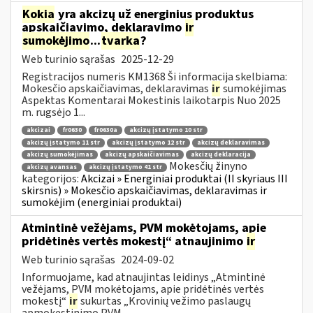
Kokia
yra akcizų už energinius produktus
apskaičiavimo, deklaravimo
ir
sumokėjimo
...
tvarka
?
Web turinio sąrašas
2025-12-29
Registracijos numeris KM1368 Ši informacija skelbiama:
Mokesčio apskaičiavimas, deklaravimas
ir
sumokėjimas
Aspektas Komentarai Mokestinis laikotarpis Nuo 2025
m. rugsėjo 1...
akcizai
fr0630
fr0630a
akcizų įstatymo 10 str
akcizų įstatymo 11 str
akcizų įstatymo 12 str
akcizų deklaravimas
akcizų sumokėjimas
akcizų apskaičiavimas
akcizų deklaracija
Mokesčių žinyno
akcizų avansas
akcizų įstatymo 41 str
kategorijos:
Akcizai » Energiniai produktai (II skyriaus III
skirsnis) » Mokesčio apskaičiavimas, deklaravimas ir
sumokėjim (energiniai produktai)
Atmintinė vežėjams, PVM mokėtojams, apie
pridėtinės vertės mokestį“ atnaujinimo
ir
Web turinio sąrašas
2024-09-02
Informuojame, kad atnaujintas leidinys „Atmintinė
vežėjams, PVM mokėtojams, apie pridėtinės vertės
mokestį“
ir
sukurtas „Krovinių vežimo paslaugų
apmokestinimo PVM...