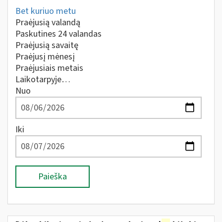
Bet kuriuo metu
Praėjusią valandą
Paskutines 24 valandas
Praėjusią savaitę
Praėjusį mėnesį
Praėjusiais metais
Laikotarpyje…
Nuo
Iki
Paieška