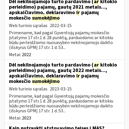
Dėl nekilnojamojo turto pardavimo (
ar
kitokio
perleidimo) pajamų, gautų 2021 metais...,
apskaičiavimo, deklaravimo
ir
pajamų
mokesčio
sumokėjimo
Web turinio sąrašas
2022-03-15
Primename, kad pagal Gyventojų pajamų mokesčio
įstatymo 17 str.1 d. 28 punktą, parduodamo ar kitokiu
būdu perleidžiamo nuosavybėn nekilnojamojo daikto
(išskyrus GPMĮ 17 str. 1 d. 53...
Metai:
2022
Dėl nekilnojamojo turto pardavimo (
ar
kitokio
perleidimo) pajamų, gautų 2022 metais...,
apskaičiavimo, deklaravimo
ir
pajamų
mokesčio
sumokėjimo
Web turinio sąrašas
2023-03-15
Primename, kad pagal Gyventojų pajamų mokesčio
įstatymo 17 str.1 d. 28 punktą, parduodamo ar kitokiu
būdu perleidžiamo nuosavybėn nekilnojamojo daikto
(išskyrus GPMĮ 17 str. 1 d. 53...
Metai:
2023
Kaip nutraukti atstovavimo teises i.MAS?