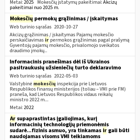
Metai:
2025
Mokesčių įstatymų pakeitimai:
Akcizų
pakeitimai nuo 2025 m.
Mokesčių
permokų grąžinimas / įskaitymas
Web turinio sąrašas
2020-10-27
Akcizų grąžinimas / įskaitymas Pajamų mokesčio
perskaičiavimas
ir
permokos grąžinimas pagal prašymą
Gyventojų pajamų mokesčio, privalomojo sveikatos
draudimo įmokų...
Informacinis pranešimas dėl iš Ukrainos
pasitraukusių užsieniečių turto deklaravimo
Web turinio sąrašas
2022-05-03
Valstybinė
mokesčių
inspekcija prie Lietuvos
Respublikos finansų ministerijos (toliau – VMI prie FM)
praneša, kad Lietuvos Respublikos vidaus reikalų
ministro 2022 m....
Metai:
2022
Ar
supaprastintas įgaliojimas, kurį
informacinių technologijų priemonėmis
sudarė...fizinis asmuo, yra tinkamas
ir
gali būti
naudojamas visoms VMI teikiamoms