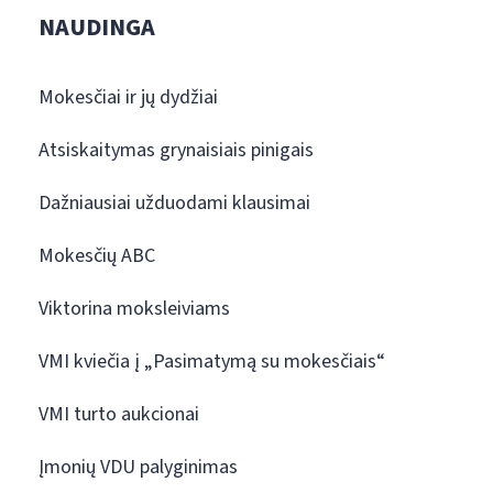
NAUDINGA
Mokesčiai ir jų dydžiai
Atsiskaitymas grynaisiais pinigais
Dažniausiai užduodami klausimai
Mokesčių ABC
Viktorina moksleiviams
VMI kviečia į „Pasimatymą su mokesčiais“
VMI turto aukcionai
Įmonių VDU palyginimas