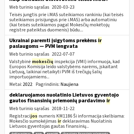
Web turinio sąrašas
2020-03-23
Teisės jungtis prie i.MAS suteikiamos rankiniu (kai teisės
suteikiamos prisijungus prie i.MAS) arba automatiniu
(kai teisės suteikiamos pagal Mokesčių mokėtojų
registre pateiktus duomenis) būdu....
Ukrainai paremti įsigytoms prekėms
ir
paslaugoms — PVM lengvata
Web turinio sąrašas
2022-07-07
Valstybinė
mokesčių
inspekcija (VMI) informuoja, kad
Europos Komisija leido valstybėms narėms, įskaitant
Lietuvą, laikinai netaikyti PVM iš trečiųjų šalių
importuojamiems...
Metai:
2022
Pagrindinis:
Naujiena
deklaruojamos nuolatinio Lietuvos gyventojo
gautos finansinių priemonių pardavimo
ir
Web turinio sąrašas
2018-11-22
Registraci
jos
numeris KM1186 Ši informacija skelbiama:
Mokesčio sumokėjimas
ir
deklaravimas Nuolatinis
Lietuvos gyventojas gautas finansinių...
deklaravimas
gpm
gpm308
išvestinės finansinės priemonės