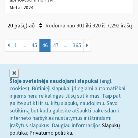
Metai:
2024
20 Įrašų(-ai)
Rodoma nuo 901 iki 920 iš 7,292 irašų.
1
...
45
46
47
...
365
Uždaryti
Šioje svetainėje naudojami slapukai
(angl.
cookies). Būtinieji slapukai įdiegiami automatiškai
ir jiems nėra reikalingas Jūsų sutikimas. Taip pat
galite sutikti ir su kitų slapukų naudojimu. Savo
sutikimą bet kada galėsite atšaukti pakeisdami
interneto naršyklės nustatymus ir ištrindami
įrašytus slapukus. Daugiau informacijos
Slapukų
politika
;
Privatumo politika.