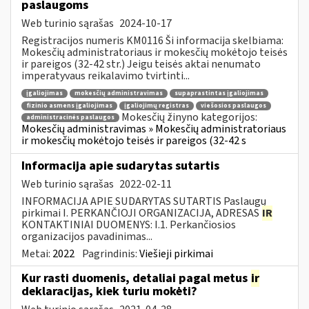
paslaugoms
Web turinio sąrašas
2024-10-17
Registracijos numeris KM0116 Ši informacija skelbiama:
Mokesčių administratoriaus ir mokesčių mokėtojo teisės
ir pareigos (32-42 str.) Jeigu teisės aktai nenumato
imperatyvaus reikalavimo tvirtinti...
įgaliojimas
mokesčių administravimas
supaprastintas įgaliojimas
fizinio asmens įgaliojimas
įgaliojimų registras
viešosios paslaugos
Mokesčių žinyno kategorijos:
administracinės paslaugos
Mokesčių administravimas » Mokesčių administratoriaus
ir mokesčių mokėtojo teisės ir pareigos (32-42 s
Informacija apie sudarytas sutartis
Web turinio sąrašas
2022-02-11
INFORMACIJA APIE SUDARYTAS SUTARTIS Paslaugų
pirkimai I. PERKANČIOJI ORGANIZACIJA, ADRESAS
IR
KONTAKTINIAI DUOMENYS: I.1. Perkančiosios
organizacijos pavadinimas...
Metai:
2022
Pagrindinis:
Viešieji pirkimai
Kur rasti duomenis, detaliai pagal metus
ir
deklaracijas, kiek turiu mokėti?