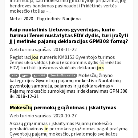
informuoja, kad mokestinio ginčo byloje pripažinta, jog
bendrovės bandymas pasinaudoti Pridėtinės vertės
mokesčio (toliau –...
Metai:
2020
Pagrindinis:
Naujiena
Kaip nuolatinis Lietuvos gyventojas, kurio
turimai žemei nustatytas EDV dydis, turi įrašyti
jį į metinės pajamų deklaracijos GPM308 formą?
Web turinio sąrašas
2018-11-22
Registraci
jos
numeris KM0153 Gyventojo turimos
žemės ūkio valdos (ūkio) ekonominis dydis (išreikštas
EDV) turi būti įrašomas skaičiais deklaraci
jos
...
Mokesčių žinyno
edv
gpm
gpm308
žemės ūkio valda
kategorijos:
Gyventojų pajamų mokestis » Nuolatinių
gyventojų samprata, pajamos ir jų deklaravimas »
Pajamų mokesčio sumokėjimas ir deklaravimas GPM 308
iki 2018-12-31
Mokesčių
permokų grąžinimas / įskaitymas
Web turinio sąrašas
2020-10-27
Akcizų grąžinimas / įskaitymas Pajamų mokesčio
perskaičiavimas
ir
permokos grąžinimas pagal prašymą
Gyventojų pajamų mokesčio, privalomojo sveikatos