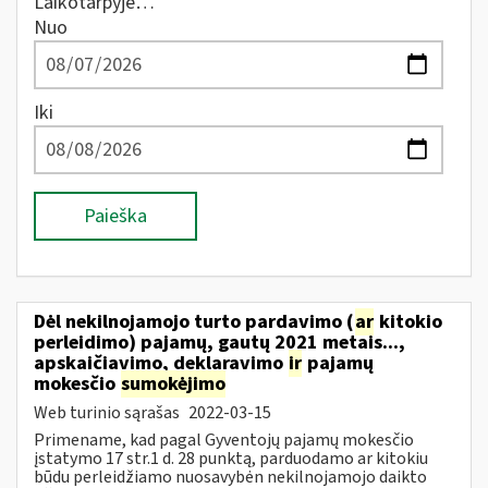
Laikotarpyje…
Nuo
Iki
Paieška
Dėl nekilnojamojo turto pardavimo (
ar
kitokio
perleidimo) pajamų, gautų 2021 metais...,
apskaičiavimo, deklaravimo
ir
pajamų
mokesčio
sumokėjimo
Web turinio sąrašas
2022-03-15
Primename, kad pagal Gyventojų pajamų mokesčio
įstatymo 17 str.1 d. 28 punktą, parduodamo ar kitokiu
būdu perleidžiamo nuosavybėn nekilnojamojo daikto