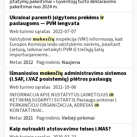
įstatymų pakeitimai » Gyventojų turto deklaravimo
pakeitimai nuo 2024 m.
Ukrainai paremti įsigytoms prekėms
ir
paslaugoms — PVM lengvata
Web turinio sąrašas
2022-07-07
Valstybinė
mokesčių
inspekcija (VMI) informuoja, kad
Europos Komisija leido valstybėms narėms, įskaitant
Lietuvą, laikinai netaikyti PVM iš trečiųjų šalių
importuojamiems...
Metai:
2022
Pagrindinis:
Naujiena
Išmaniosios
mokesčių
administravimo sistemos
(i.SAF, i.VAZ posistemių) plėtros paslaugų
Web turinio sąrašas
2021-10-06
INFORMACIJA APIE NUSTATYTUS LAIMĖTOJUS
IR
KETINIMĄ SUDARYTI SUTARTIS Paslaugų pirkimai I.
PERKANČIOJI ORGANIZACIJA, ADRESAS
IR
KONTAKTINIAI...
Metai:
2021
Pagrindinis:
Viešieji pirkimai
Kaip nutraukti atstovavimo teises i.MAS?
Web turinio sąrašas
2020-03-23