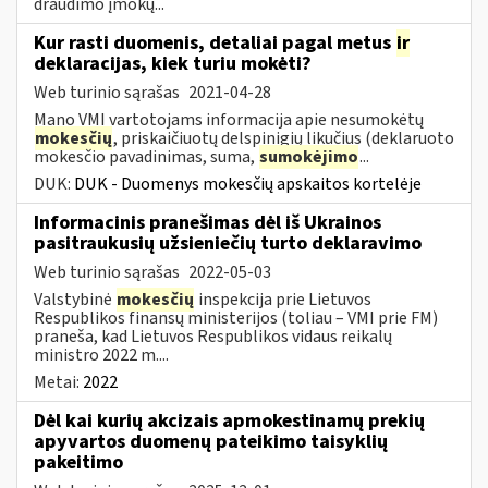
draudimo įmokų...
Kur rasti duomenis, detaliai pagal metus
ir
deklaracijas, kiek turiu mokėti?
Web turinio sąrašas
2021-04-28
Mano VMI vartotojams informacija apie nesumokėtų
mokesčių
, priskaičiuotų delspinigių likučius (deklaruoto
mokesčio pavadinimas, suma,
sumokėjimo
...
DUK:
DUK - Duomenys mokesčių apskaitos kortelėje
Informacinis pranešimas dėl iš Ukrainos
pasitraukusių užsieniečių turto deklaravimo
Web turinio sąrašas
2022-05-03
Valstybinė
mokesčių
inspekcija prie Lietuvos
Respublikos finansų ministerijos (toliau – VMI prie FM)
praneša, kad Lietuvos Respublikos vidaus reikalų
ministro 2022 m....
Metai:
2022
Dėl kai kurių akcizais apmokestinamų prekių
apyvartos duomenų pateikimo taisyklių
pakeitimo