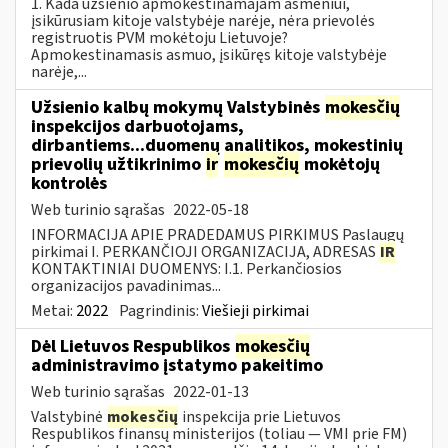
1. Kada užsienio apmokestinamajam asmeniui,
įsikūrusiam kitoje valstybėje narėje, nėra prievolės
registruotis PVM mokėtoju Lietuvoje?
Apmokestinamasis asmuo, įsikūręs kitoje valstybėje
narėje,...
Užsienio kalbų mokymų Valstybinės
mokesčių
inspekcijos darbuotojams,
dirbantiems...duomenų analitikos, mokestinių
prievolių užtikrinimo
ir
mokesčių
mokėtojų
kontrolės
Web turinio sąrašas
2022-05-18
INFORMACIJA APIE PRADEDAMUS PIRKIMUS Paslaugų
pirkimai I. PERKANČIOJI ORGANIZACIJA, ADRESAS
IR
KONTAKTINIAI DUOMENYS: I.1. Perkančiosios
organizacijos pavadinimas...
Metai:
2022
Pagrindinis:
Viešieji pirkimai
Dėl Lietuvos Respublikos
mokesčių
administravimo įstatymo pakeitimo
Web turinio sąrašas
2022-01-13
Valstybinė
mokesčių
inspekcija prie Lietuvos
Respublikos finansų ministerijos (toliau — VMI prie FM)