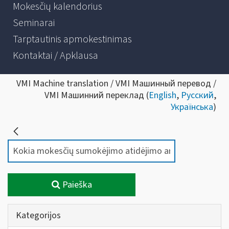
Mokesčių kalendorius
Seminarai
Tarptautinis apmokestinimas
Kontaktai / Apklausa
VMI Machine translation / VMI Машинный перевод /
VMI Машинний переклад (
English
,
Русский
,
Українська
)
Paieška
Kategorijos