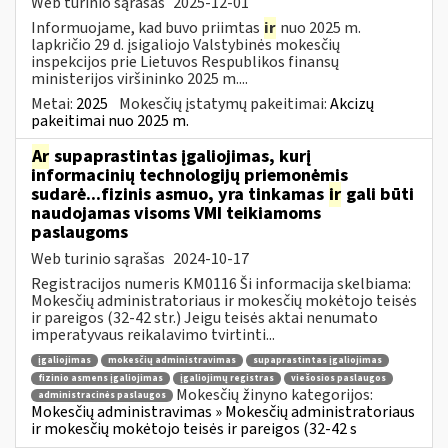
Web turinio sąrašas
2025-12-01
Informuojame, kad buvo priimtas
ir
nuo 2025 m.
lapkričio 29 d. įsigaliojo Valstybinės mokesčių
inspekcijos prie Lietuvos Respublikos finansų
ministerijos viršininko 2025 m....
Metai:
2025
Mokesčių įstatymų pakeitimai:
Akcizų
pakeitimai nuo 2025 m.
Ar
supaprastintas įgaliojimas, kurį
informacinių technologijų priemonėmis
sudarė...fizinis asmuo, yra tinkamas
ir
gali būti
naudojamas visoms VMI teikiamoms
paslaugoms
Web turinio sąrašas
2024-10-17
Registracijos numeris KM0116 Ši informacija skelbiama:
Mokesčių administratoriaus ir mokesčių mokėtojo teisės
ir pareigos (32-42 str.) Jeigu teisės aktai nenumato
imperatyvaus reikalavimo tvirtinti...
įgaliojimas
mokesčių administravimas
supaprastintas įgaliojimas
fizinio asmens įgaliojimas
įgaliojimų registras
viešosios paslaugos
Mokesčių žinyno kategorijos:
administracinės paslaugos
Mokesčių administravimas » Mokesčių administratoriaus
ir mokesčių mokėtojo teisės ir pareigos (32-42 s