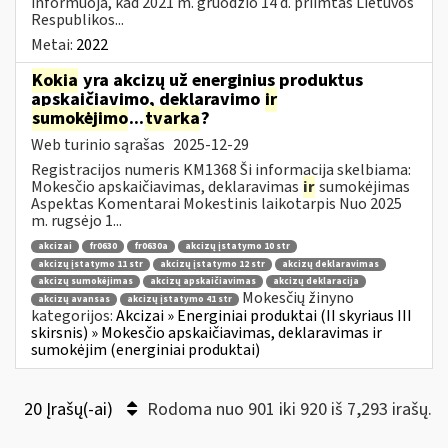
informuoja, kad 2021 m. gruodžio 14 d. priimtas Lietuvos
Respublikos...
Metai:
2022
Kokia
yra akcizų už energinius produktus
apskaičiavimo, deklaravimo
ir
sumokėjimo
...
tvarka
?
Web turinio sąrašas
2025-12-29
Registracijos numeris KM1368 Ši informacija skelbiama:
Mokesčio apskaičiavimas, deklaravimas
ir
sumokėjimas
Aspektas Komentarai Mokestinis laikotarpis Nuo 2025
m. rugsėjo 1...
akcizai
fr0630
fr0630a
akcizų įstatymo 10 str
akcizų įstatymo 11 str
akcizų įstatymo 12 str
akcizų deklaravimas
akcizų sumokėjimas
akcizų apskaičiavimas
akcizų deklaracija
Mokesčių žinyno
akcizų avansas
akcizų įstatymo 41 str
kategorijos:
Akcizai » Energiniai produktai (II skyriaus III
skirsnis) » Mokesčio apskaičiavimas, deklaravimas ir
sumokėjim (energiniai produktai)
20 Įrašų(-ai)
Rodoma nuo 901 iki 920 iš 7,293 irašų.