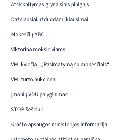
Atsiskaitymas grynaisiais pinigais
Dažniausiai užduodami klausimai
Mokesčių ABC
Viktorina moksleiviams
VMI kviečia į „Pasimatymą su mokesčiais“
VMI turto aukcionai
Įmonių VDU palyginimas
STOP šešėliui
Krašto apsaugos ministerijos informacija
Interneto svetainės atitikties paraiška