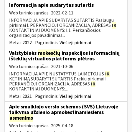
Informacija apie sudarytas sutartis
Web turinio sąrašas
2022-02-11
INFORMACIJA APIE SUDARYTAS SUTARTIS Paslaugų
pirkimai I. PERKANČIOJI ORGANIZACIJA, ADRESAS
IR
KONTAKTINIAI DUOMENYS: I.1. Perkančiosios
organizacijos pavadinimas...
Metai:
2022
Pagrindinis:
Viešieji pirkimai
Valstybinės
mokesčių
inspekcijos informacinių
išteklių virtualios platforms plėtros
Web turinio sąrašas
2021-10-06
INFORMACIJA APIE NUSTATYTUS LAIMĖTOJUS
IR
KETINIMĄ SUDARYTI SUTARTIS Prekių pirkimai I.
PERKANČIOJI ORGANIZACIJA, ADRESAS
IR
KONTAKTINIAI DUOMENYS:...
Metai:
2021
Pagrindinis:
Viešieji pirkimai
Apie smulkiojo verslo schemos (SVS) Lietuvoje
taikymą užsienio apmokestinamiesiems
asmenims
Web turinio sąrašas
2025-04-18