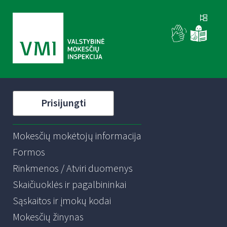
Prisijungti
Mokesčių mokėtojų informacija
Formos
Rinkmenos / Atviri duomenys
Skaičiuoklės ir pagalbininkai
Sąskaitos ir įmokų kodai
Mokesčių žinynas