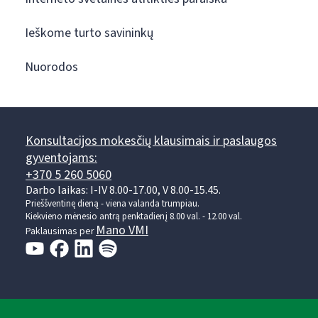
Ieškome turto savininkų
Nuorodos
Konsultacijos mokesčių klausimais ir paslaugos
gyventojams:
+370 5 260 5060
Darbo laikas: I-IV 8.00-17.00, V 8.00-15.45.
Prieššventinę dieną - viena valanda trumpiau.
Kiekvieno mėnesio antrą penktadienį 8.00 val. - 12.00 val.
Mano VMI
Paklausimas per