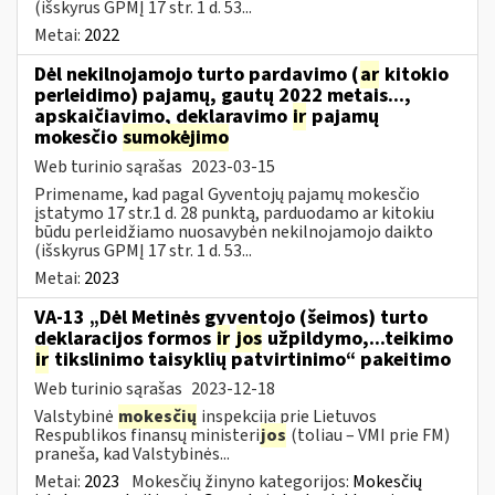
(išskyrus GPMĮ 17 str. 1 d. 53...
Metai:
2022
Dėl nekilnojamojo turto pardavimo (
ar
kitokio
perleidimo) pajamų, gautų 2022 metais...,
apskaičiavimo, deklaravimo
ir
pajamų
mokesčio
sumokėjimo
Web turinio sąrašas
2023-03-15
Primename, kad pagal Gyventojų pajamų mokesčio
įstatymo 17 str.1 d. 28 punktą, parduodamo ar kitokiu
būdu perleidžiamo nuosavybėn nekilnojamojo daikto
(išskyrus GPMĮ 17 str. 1 d. 53...
Metai:
2023
VA-13 „Dėl Metinės gyventojo (šeimos) turto
deklaracijos formos
ir
jos
užpildymo,...teikimo
ir
tikslinimo taisyklių patvirtinimo“ pakeitimo
Web turinio sąrašas
2023-12-18
Valstybinė
mokesčių
inspekcija prie Lietuvos
Respublikos finansų ministeri
jos
(toliau – VMI prie FM)
praneša, kad Valstybinės...
Metai:
2023
Mokesčių žinyno kategorijos:
Mokesčių