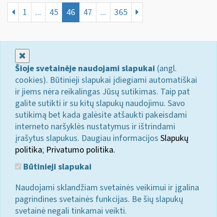
1
...
45
46
47
...
365
Uždaryti
Šioje svetainėje naudojami slapukai
(angl.
cookies). Būtinieji slapukai įdiegiami automatiškai
ir jiems nėra reikalingas Jūsų sutikimas. Taip pat
galite sutikti ir su kitų slapukų naudojimu. Savo
sutikimą bet kada galėsite atšaukti pakeisdami
interneto naršyklės nustatymus ir ištrindami
įrašytus slapukus. Daugiau informacijos
Slapukų
politika
;
Privatumo politika.
Būtinieji slapukai
Naudojami sklandžiam svetainės veikimui ir įgalina
pagrindines svetainės funkcijas. Be šių slapukų
svetainė negali tinkamai veikti.