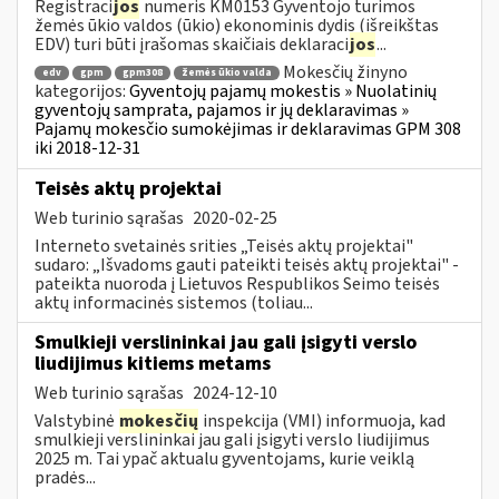
Registraci
jos
numeris KM0153 Gyventojo turimos
žemės ūkio valdos (ūkio) ekonominis dydis (išreikštas
EDV) turi būti įrašomas skaičiais deklaraci
jos
...
Mokesčių žinyno
edv
gpm
gpm308
žemės ūkio valda
kategorijos:
Gyventojų pajamų mokestis » Nuolatinių
gyventojų samprata, pajamos ir jų deklaravimas »
Pajamų mokesčio sumokėjimas ir deklaravimas GPM 308
iki 2018-12-31
Teisės aktų projektai
Web turinio sąrašas
2020-02-25
Interneto svetainės srities „Teisės aktų projektai"
sudaro: „Išvadoms gauti pateikti teisės aktų projektai" -
pateikta nuoroda į Lietuvos Respublikos Seimo teisės
aktų informacinės sistemos (toliau...
Smulkieji verslininkai jau gali įsigyti verslo
liudijimus kitiems metams
Web turinio sąrašas
2024-12-10
Valstybinė
mokesčių
inspekcija (VMI) informuoja, kad
smulkieji verslininkai jau gali įsigyti verslo liudijimus
2025 m. Tai ypač aktualu gyventojams, kurie veiklą
pradės...