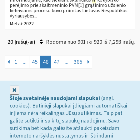
perėjimo prie skaitmeninio PVM[1] grąžinimo užsienio
keleiviams proceso buvo priimtas Lietuvos Respublikos
Vyriausybės...
Metai:
2022
20 Įrašų(-ai)
Rodoma nuo 901 iki 920 iš 7,293 irašų.
1
...
45
46
47
...
365
Uždaryti
Šioje svetainėje naudojami slapukai
(angl.
cookies). Būtinieji slapukai įdiegiami automatiškai
ir jiems nėra reikalingas Jūsų sutikimas. Taip pat
galite sutikti ir su kitų slapukų naudojimu. Savo
sutikimą bet kada galėsite atšaukti pakeisdami
interneto naršyklės nustatymus ir ištrindami