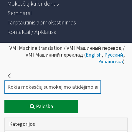
Mokesčių kalendorius
Seminarai
Tarptautinis apmokestinimas
Kontaktai / Apklausa
VMI Machine translation / VMI Машинный перевод /
VMI Машинний переклад (
English
,
Русский
,
Українська
)
Paieška
Kategorijos