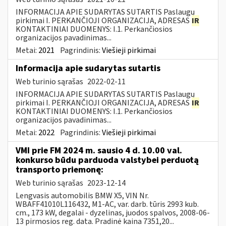
INFORMACIJA APIE SUDARYTAS SUTARTIS Paslaugų
pirkimai I. PERKANČIOJI ORGANIZACIJA, ADRESAS
IR
KONTAKTINIAI DUOMENYS: I.1. Perkančiosios
organizacijos pavadinimas...
Metai:
2021
Pagrindinis:
Viešieji pirkimai
Informacija apie sudarytas sutartis
Web turinio sąrašas
2022-02-11
INFORMACIJA APIE SUDARYTAS SUTARTIS Paslaugų
pirkimai I. PERKANČIOJI ORGANIZACIJA, ADRESAS
IR
KONTAKTINIAI DUOMENYS: I.1. Perkančiosios
organizacijos pavadinimas...
Metai:
2022
Pagrindinis:
Viešieji pirkimai
VMI prie FM 2024 m. sausio 4 d. 10.00 val.
konkurso būdu parduoda valstybei perduotą
transporto priemonę:
Web turinio sąrašas
2023-12-14
Lengvasis automobilis BMW X5, VIN Nr.
WBAFF41010L116432, M1-AC, var. darb. tūris 2993 kub.
cm., 173 kW, degalai - dyzelinas, juodos spalvos, 2008-06-
13 pirmosios reg. data. Pradinė kaina 7351,20...