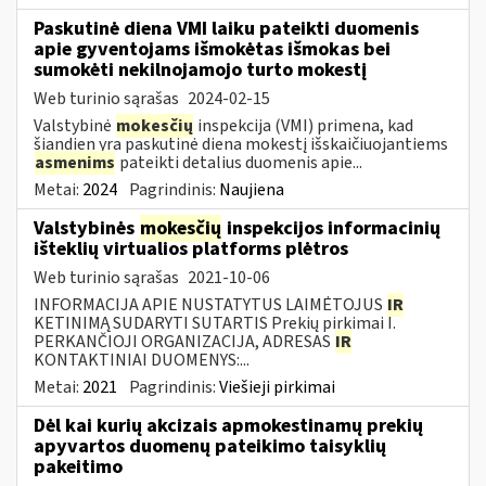
Paskutinė diena VMI laiku pateikti duomenis
apie gyventojams išmokėtas išmokas bei
sumokėti nekilnojamojo turto mokestį
Web turinio sąrašas
2024-02-15
Valstybinė
mokesčių
inspekcija (VMI) primena, kad
šiandien yra paskutinė diena mokestį išskaičiuojantiems
asmenims
pateikti detalius duomenis apie...
Metai:
2024
Pagrindinis:
Naujiena
Valstybinės
mokesčių
inspekcijos informacinių
išteklių virtualios platforms plėtros
Web turinio sąrašas
2021-10-06
INFORMACIJA APIE NUSTATYTUS LAIMĖTOJUS
IR
KETINIMĄ SUDARYTI SUTARTIS Prekių pirkimai I.
PERKANČIOJI ORGANIZACIJA, ADRESAS
IR
KONTAKTINIAI DUOMENYS:...
Metai:
2021
Pagrindinis:
Viešieji pirkimai
Dėl kai kurių akcizais apmokestinamų prekių
apyvartos duomenų pateikimo taisyklių
pakeitimo