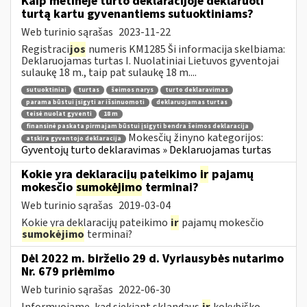
Kaip metinėje turto deklaracijoje deklaruoti
turtą kartu gyvenantiems sutuoktiniams?
Web turinio sąrašas
2023-11-22
Registraci
jos
numeris KM1285 Ši informacija skelbiama:
Deklaruojamas turtas I. Nuolatiniai Lietuvos gyventojai
sulaukę 18 m., taip pat sulaukę 18 m....
sutuoktiniai
turtas
šeimos narys
turto deklaravimas
parama būstui įsigyti ar išsinuomoti
deklaruojamas turtas
teisė nuolat gyventi
18 m
finansinė paskata pirmajam būstui įsigyti bendra šeimos deklaracija
Mokesčių žinyno kategorijos:
atskira gyventojo deklaracija
Gyventojų turto deklaravimas » Deklaruojamas turtas
Kokie yra deklaracijų pateikimo
ir
pajamų
mokesčio
sumokėjimo
terminai?
Web turinio sąrašas
2019-03-04
Kokie yra deklaracijų pateikimo
ir
pajamų mokesčio
sumokėjimo
terminai?
Dėl 2022 m. birželio 29 d. Vyriausybės nutarimo
Nr. 679 priėmimo
Web turinio sąrašas
2022-06-30
Informuojame, kad siekiant sklandaus
ir
kokybiško