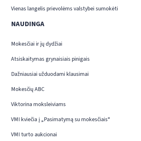
Vienas langelis prievolėms valstybei sumokėti
NAUDINGA
Mokesčiai ir jų dydžiai
Atsiskaitymas grynaisiais pinigais
Dažniausiai užduodami klausimai
Mokesčių ABC
Viktorina moksleiviams
VMI kviečia į „Pasimatymą su mokesčiais“
VMI turto aukcionai