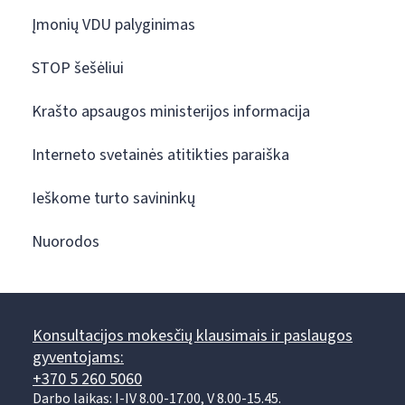
Įmonių VDU palyginimas
STOP šešėliui
Krašto apsaugos ministerijos informacija
Interneto svetainės atitikties paraiška
Ieškome turto savininkų
Nuorodos
Konsultacijos mokesčių klausimais ir paslaugos
gyventojams:
+370 5 260 5060
Darbo laikas: I-IV 8.00-17.00, V 8.00-15.45.