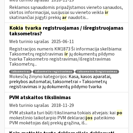
Reklamos sąnaudomis pripažįstamos vieneto sąnaudos,
skirtos informacijai, susijusiai su vieneto veikla
ir
skatinančiai įsigyti prekių
ar
naudotis...
Kokia
tvarka
registruojamas / išregistruojamas
taksometras?
Web turinio sąrašas
2025-06-11
Registracijos numeris KM1873 Ši informacija skelbiama:
Taksometrų registravimas
ir
jų dokumentų pildymo
tvarka Taksometro registravimas/išregistravimas
Taksometrų...
taksometras
taksometro registravimas
taksometro išregistravimas
Mokesčių žinyno kategorijos:
Kasa, kasos aparatai,
prekybos automatai, taksometrai » Taksometrų
registravimas ir jų dokumentų pildymo tvarka
PVM atskaitos tikslinimas
Web turinio sąrašas
2018-11-29
PVM atskaita turi būti tikslinama tokiais atvejais: kai
po
mokestinio laikotarpio PVM deklaraci
jos
pateikimo
PVM mokėtojas dalį prekių grąžina, iš...