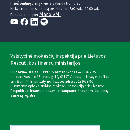
Prieššventinę dieną - viena valanda trumpiau.
Kiekvieno mėnesio antrą penktadienį 8.00 val. - 12.00 val.
Mano VMI
Paklausimas per
Valstybinė mokesčių inspekcija prie Lietuvos
Respublikos finansų ministerijos
Biudžetinė įstaiga. Juridinio asmens kodas — 188659752,
adresas: Vasario 16-osios g. 14, 01107 Vilnius, Lietuva, el.paštas:
vmi@vmi.lt
, E. pristatymo dėžutės adresas 188659752
Duomenys apie Valstybinę mokesčių inspekciją prie Lietuvos
Respublikos finansų ministerijos kaupiami ir saugomi Juridinių
asmenų registre