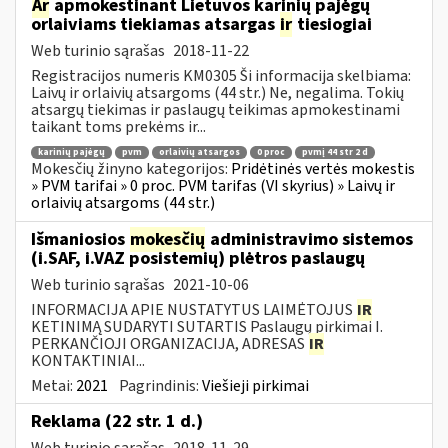
Ar
apmokestinant Lietuvos karinių pajėgų
orlaiviams tiekiamas atsargas
ir
tiesiogiai
Web turinio sąrašas
2018-11-22
Registracijos numeris KM0305 Ši informacija skelbiama:
Laivų ir orlaivių atsargoms (44 str.) Ne, negalima. Tokių
atsargų tiekimas ir paslaugų teikimas apmokestinami
taikant toms prekėms ir...
karinių pajėgų
pvm
orlaivių atsargos
0 proc
pvmį 44 str 2 d
Mokesčių žinyno kategorijos:
Pridėtinės vertės mokestis
» PVM tarifai » 0 proc. PVM tarifas (VI skyrius) » Laivų ir
orlaivių atsargoms (44 str.)
Išmaniosios
mokesčių
administravimo sistemos
(i.SAF, i.VAZ posistemių) plėtros paslaugų
Web turinio sąrašas
2021-10-06
INFORMACIJA APIE NUSTATYTUS LAIMĖTOJUS
IR
KETINIMĄ SUDARYTI SUTARTIS Paslaugų pirkimai I.
PERKANČIOJI ORGANIZACIJA, ADRESAS
IR
KONTAKTINIAI...
Metai:
2021
Pagrindinis:
Viešieji pirkimai
Reklama (22 str. 1 d.)
Web turinio sąrašas
2018-11-29