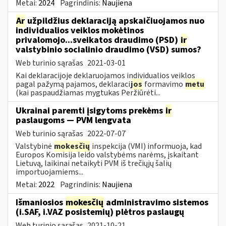
Metai:
2024
Pagrindinis:
Naujiena
Ar
užpildžius deklaraciją apskaičiuojamos nuo
individualios veiklos mokėtinos
privalomojo...sveikatos draudimo (PSD)
ir
valstybinio socialinio draudimo (VSD) sumos?
Web turinio sąrašas
2021-03-01
Kai deklaracijoje deklaruojamos individualios veiklos
pagal pažymą pajamos, deklaraci
jos
formavimo
metu
(kai paspaudžiamas mygtukas Peržiūrėti...
Ukrainai paremti įsigytoms prekėms
ir
paslaugoms — PVM lengvata
Web turinio sąrašas
2022-07-07
Valstybinė
mokesčių
inspekcija (VMI) informuoja, kad
Europos Komisija leido valstybėms narėms, įskaitant
Lietuvą, laikinai netaikyti PVM iš trečiųjų šalių
importuojamiems...
Metai:
2022
Pagrindinis:
Naujiena
Išmaniosios
mokesčių
administravimo sistemos
(i.SAF, i.VAZ posistemių) plėtros paslaugų
Web turinio sąrašas
2021-10-21