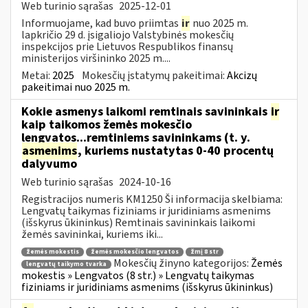
Web turinio sąrašas
2025-12-01
Informuojame, kad buvo priimtas
ir
nuo 2025 m.
lapkričio 29 d. įsigaliojo Valstybinės mokesčių
inspekcijos prie Lietuvos Respublikos finansų
ministerijos viršininko 2025 m....
Metai:
2025
Mokesčių įstatymų pakeitimai:
Akcizų
pakeitimai nuo 2025 m.
Kokie asmenys laikomi remtinais savininkais
ir
kaip taikomos žemės mokesčio
lengvatos...remtiniems savininkams (t. y.
asmenims
, kuriems nustatytas 0-40 procentų
dalyvumo
Web turinio sąrašas
2024-10-16
Registracijos numeris KM1250 Ši informacija skelbiama:
Lengvatų taikymas fiziniams ir juridiniams asmenims
(išskyrus ūkininkus) Remtinais savininkais laikomi
žemės savininkai, kuriems iki...
žemės mokestis
žemės mokesčio lengvatos
žmį 8 str
Mokesčių žinyno kategorijos:
Žemės
lengvatų taikymo tvarka
mokestis » Lengvatos (8 str.) » Lengvatų taikymas
fiziniams ir juridiniams asmenims (išskyrus ūkininkus)