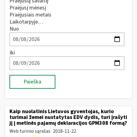
Praėjusią savaitę
Praėjusį mėnesį
Praėjusiais metais
Laikotarpyje…
Nuo
Iki
Paieška
Kaip nuolatinis Lietuvos gyventojas, kurio
turimai žemei nustatytas EDV dydis, turi įrašyti
jį į metinės pajamų deklaracijos GPM308 formą?
Web turinio sąrašas
2018-11-22