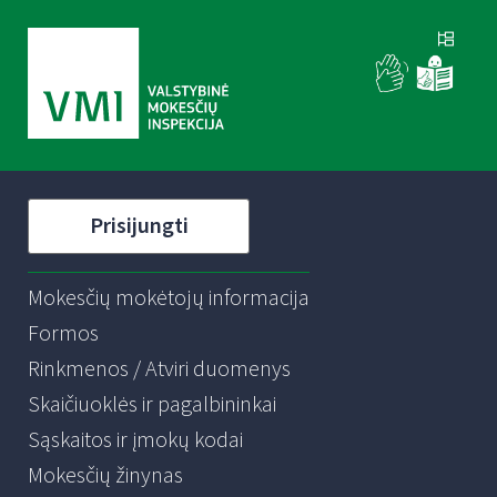
Prisijungti
Mokesčių mokėtojų informacija
Formos
Rinkmenos / Atviri duomenys
Skaičiuoklės ir pagalbininkai
Sąskaitos ir įmokų kodai
Mokesčių žinynas