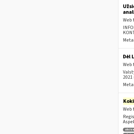
Užsi
anal
Web t
INFO
KONTA
Metai
Dėl 
Web t
Valst
2021 
Metai
Kok
Web t
Regis
Aspek
akciza