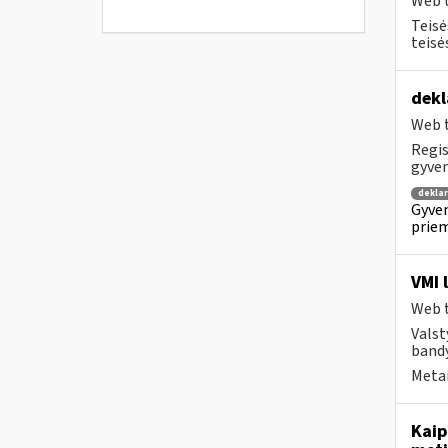
Web t
Teisė
teisė
dekl
Web t
Regis
gyven
dekla
Gyven
priem
VMI 
Web t
Valst
bandy
Metai
Kaip