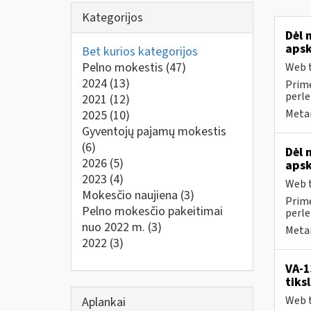
Kategorijos
Dėl 
apsk
Bet kurios kategorijos
Pelno mokestis
(47)
Web t
2024
(13)
Prime
perle
2021
(12)
Metai
2025
(10)
Gyventojų pajamų mokestis
(6)
Dėl 
2026
(5)
apsk
2023
(4)
Web t
Mokesčio naujiena
(3)
Prime
Pelno mokesčio pakeitimai
perle
nuo 2022 m.
(3)
Metai
2022
(3)
VA-1
tiks
Web t
Aplankai