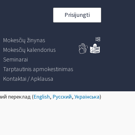
Prisijungti
Mokesčių žinynas
Mokesčių kalendorius
Seminarai
Tarptautinis apmokestinimas
Kontaktai / Apklausa
ний переклад (
English
,
Русский
,
Українська
)