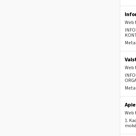
Info
Web t
INFO
KONTA
Metai
Vals
Web t
INFO
ORGA
Metai
Apie
Web t
1. Ka
mokėt