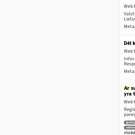
Web t
Valst
Lietu
Metai
Dėl 
Web t
Infor
Respu
Metai
Ar
su
yra 
Web t
Regis
parei
įgalio
admin
mokėt