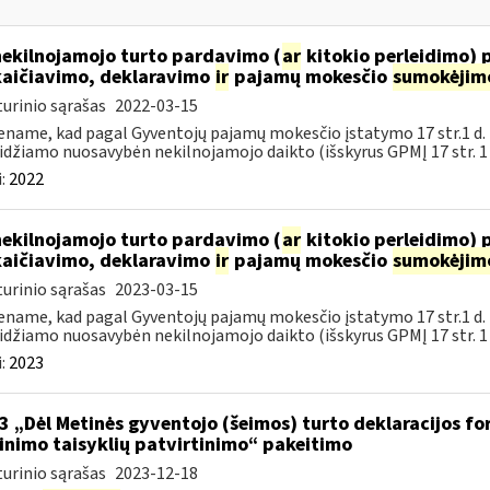
nekilnojamojo turto pardavimo (
ar
kitokio perleidimo) 
aičiavimo, deklaravimo
ir
pajamų mokesčio
sumokėjim
urinio sąrašas
2022-03-15
name, kad pagal Gyventojų pajamų mokesčio įstatymo 17 str.1 d.
idžiamo nuosavybėn nekilnojamojo daikto (išskyrus GPMĮ 17 str. 1 d.
:
2022
nekilnojamojo turto pardavimo (
ar
kitokio perleidimo) 
aičiavimo, deklaravimo
ir
pajamų mokesčio
sumokėjim
urinio sąrašas
2023-03-15
name, kad pagal Gyventojų pajamų mokesčio įstatymo 17 str.1 d.
idžiamo nuosavybėn nekilnojamojo daikto (išskyrus GPMĮ 17 str. 1 d.
:
2023
3 „Dėl Metinės gyventojo (šeimos) turto deklaracijos f
linimo taisyklių patvirtinimo“ pakeitimo
urinio sąrašas
2023-12-18