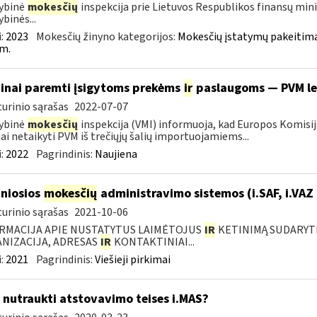
ybinė
mokesčių
inspekcija prie Lietuvos Respublikos finansų mini
ybinės...
:
2023
Mokesčių žinyno kategorijos:
Mokesčių įstatymų pakeitima
m.
inai paremti įsigytoms prekėms
ir
paslaugoms — PVM l
urinio sąrašas
2022-07-07
ybinė
mokesčių
inspekcija (VMI) informuoja, kad Europos Komisij
nai netaikyti PVM iš trečiųjų šalių importuojamiems...
:
2022
Pagrindinis:
Naujiena
niosios
mokesčių
administravimo sistemos (i.SAF, i.VAZ
urinio sąrašas
2021-10-06
RMACIJA APIE NUSTATYTUS LAIMĖTOJUS
IR
KETINIMĄ SUDARYTI 
NIZACIJA, ADRESAS
IR
KONTAKTINIAI...
:
2021
Pagrindinis:
Viešieji pirkimai
 nutraukti atstovavimo teises i.MAS?