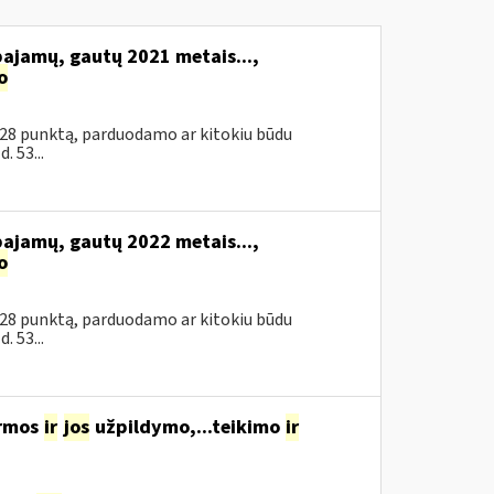
pajamų, gautų 2021 metais...,
o
 28 punktą, parduodamo ar kitokiu būdu
 53...
pajamų, gautų 2022 metais...,
o
 28 punktą, parduodamo ar kitokiu būdu
 53...
ormos
ir
jos
užpildymo,...teikimo
ir