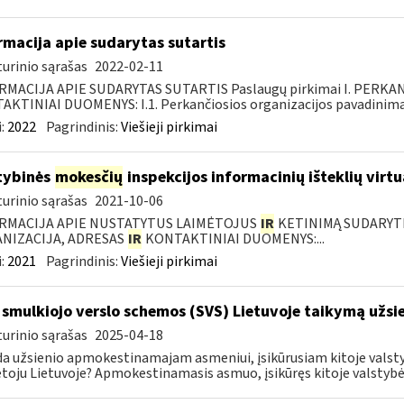
rmacija apie sudarytas sutartis
urinio sąrašas
2022-02-11
RMACIJA APIE SUDARYTAS SUTARTIS Paslaugų pirkimai I. PERK
KTINIAI DUOMENYS: I.1. Perkančiosios organizacijos pavadinimas
:
2022
Pagrindinis:
Viešieji pirkimai
tybinės
mokesčių
inspekcijos informacinių išteklių virtu
urinio sąrašas
2021-10-06
RMACIJA APIE NUSTATYTUS LAIMĖTOJUS
IR
KETINIMĄ SUDARYTI 
NIZACIJA, ADRESAS
IR
KONTAKTINIAI DUOMENYS:...
:
2021
Pagrindinis:
Viešieji pirkimai
 smulkiojo verslo schemos (SVS) Lietuvoje taikymą už
urinio sąrašas
2025-04-18
da užsienio apmokestinamajam asmeniui, įsikūrusiam kitoje valsty
oju Lietuvoje? Apmokestinamasis asmuo, įsikūręs kitoje valstybėje