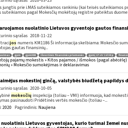
urinio sąrašas
2020-03-23
s jungtis prie i.MAS suteikiamos rankiniu (kai teisės suteikiamos p
s suteikiamos pagal Mokesčių mokėtojų registre pateiktus duomeni
aruojamos nuolatinio Lietuvos gyventojo gautos finan
urinio sąrašas
2018-11-22
traci
jos
numeris KM1186 Ši informacija skelbiama: Mokesčio su
tojas gautas finansinių...
ravimas
gpm
gpm308
išvestinės finansinės priemonės
gpmį 17 str 1 d 30 p
finans
tojų pajamų mokestis » Kitos pajamos / išmokos (pagal abėcėlę) 
onių » Mokesčio sumokėjimas ir deklaravimas
laimėjus mokestinį ginčą, valstybės biudžetą papildys d
urinio sąrašas
2020-10-05
ybinė
mokesčių
inspekcija (toliau – VMI) informuoja, kad mokesti
mas pasinaudoti Pridėtinės vertės mokesčio (toliau –...
:
2020
Pagrindinis:
Naujiena
 nuolatinis Lietuvos gyventojas, kurio turimai žemei nust