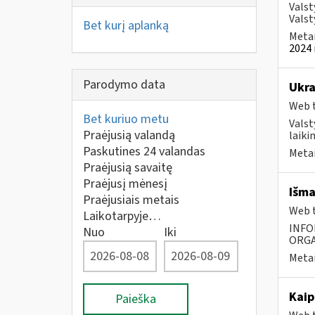
Valst
Valst
Bet kurį aplanką
Metai
2024 
Parodymo data
Ukra
Web t
Bet kuriuo metu
Valst
Praėjusią valandą
laiki
Paskutines 24 valandas
Metai
Praėjusią savaitę
Praėjusį mėnesį
Išma
Praėjusiais metais
Web t
Laikotarpyje…
INFO
Nuo
Iki
ORGA
Metai
Kaip
Paieška