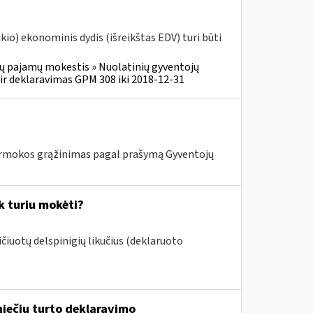
o) ekonominis dydis (išreikštas EDV) turi būti
ų pajamų mokestis » Nuolatinių gyventojų
r deklaravimas GPM 308 iki 2018-12-31
mokos grąžinimas pagal prašymą Gyventojų
k turiu mokėti?
aičiuotų delspinigių likučius (deklaruoto
niečių turto deklaravimo