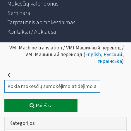
Mokesčių kalendorius
Seminarai
Tarptautinis apmokestinimas
Kontaktai / Apklausa
VMI Machine translation / VMI Машинный перевод /
VMI Машинний переклад (
English
,
Русский
,
Українська
)
Paieška
Kategorijos