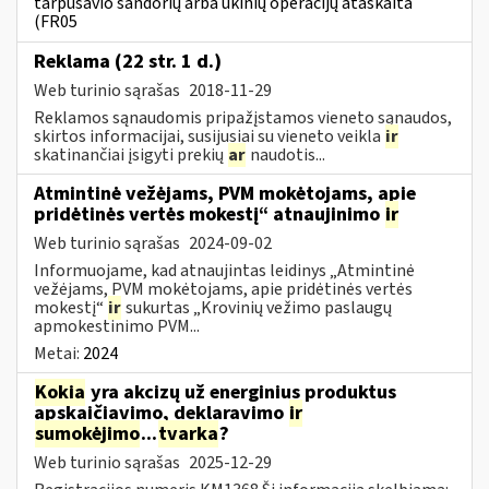
tarpusavio sandorių arba ūkinių operacijų ataskaita
(FR05
Reklama (22 str. 1 d.)
Web turinio sąrašas
2018-11-29
Reklamos sąnaudomis pripažįstamos vieneto sąnaudos,
skirtos informacijai, susijusiai su vieneto veikla
ir
skatinančiai įsigyti prekių
ar
naudotis...
Atmintinė vežėjams, PVM mokėtojams, apie
pridėtinės vertės mokestį“ atnaujinimo
ir
Web turinio sąrašas
2024-09-02
Informuojame, kad atnaujintas leidinys „Atmintinė
vežėjams, PVM mokėtojams, apie pridėtinės vertės
mokestį“
ir
sukurtas „Krovinių vežimo paslaugų
apmokestinimo PVM...
Metai:
2024
Kokia
yra akcizų už energinius produktus
apskaičiavimo, deklaravimo
ir
sumokėjimo
...
tvarka
?
Web turinio sąrašas
2025-12-29