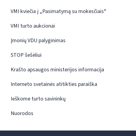
VMI kviečia į „Pasimatymą su mokesčiais“
VMI turto aukcionai
Įmonių VDU palyginimas
STOP šešėliui
Krašto apsaugos ministerijos informacija
Interneto svetainės atitikties paraiška
Ieškome turto savininkų
Nuorodos