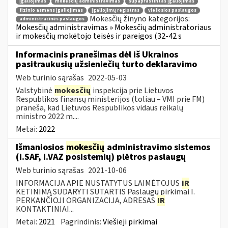
įgaliojimas
mokesčių administravimas
supaprastintas įgaliojimas
fizinio asmens įgaliojimas
įgaliojimų registras
viešosios paslaugos
Mokesčių žinyno kategorijos:
administracinės paslaugos
Mokesčių administravimas » Mokesčių administratoriaus
ir mokesčių mokėtojo teisės ir pareigos (32-42 s
Informacinis pranešimas dėl iš Ukrainos
pasitraukusių užsieniečių turto deklaravimo
Web turinio sąrašas
2022-05-03
Valstybinė
mokesčių
inspekcija prie Lietuvos
Respublikos finansų ministerijos (toliau – VMI prie FM)
praneša, kad Lietuvos Respublikos vidaus reikalų
ministro 2022 m....
Metai:
2022
Išmaniosios
mokesčių
administravimo sistemos
(i.SAF, i.VAZ posistemių) plėtros paslaugų
Web turinio sąrašas
2021-10-06
INFORMACIJA APIE NUSTATYTUS LAIMĖTOJUS
IR
KETINIMĄ SUDARYTI SUTARTIS Paslaugų pirkimai I.
PERKANČIOJI ORGANIZACIJA, ADRESAS
IR
KONTAKTINIAI...
Metai:
2021
Pagrindinis:
Viešieji pirkimai