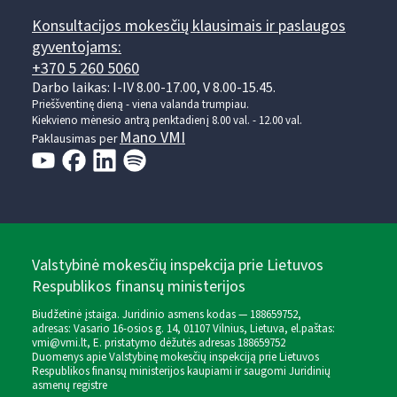
Konsultacijos mokesčių klausimais ir paslaugos
gyventojams:
+370 5 260 5060
Darbo laikas: I-IV 8.00-17.00, V 8.00-15.45.
Prieššventinę dieną - viena valanda trumpiau.
Kiekvieno mėnesio antrą penktadienį 8.00 val. - 12.00 val.
Mano VMI
Paklausimas per
Valstybinė mokesčių inspekcija prie Lietuvos
Respublikos finansų ministerijos
Biudžetinė įstaiga. Juridinio asmens kodas — 188659752,
adresas: Vasario 16-osios g. 14, 01107 Vilnius, Lietuva, el.paštas:
vmi@vmi.lt
, E. pristatymo dėžutės adresas 188659752
Duomenys apie Valstybinę mokesčių inspekciją prie Lietuvos
Respublikos finansų ministerijos kaupiami ir saugomi Juridinių
asmenų registre