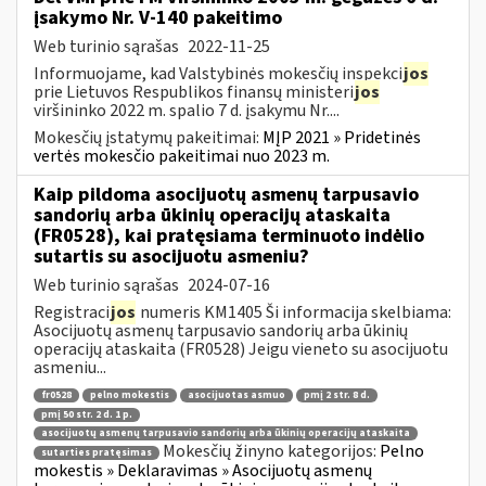
įsakymo Nr. V-140 pakeitimo
Web turinio sąrašas
2022-11-25
Informuojame, kad Valstybinės mokesčių inspekci
jos
prie Lietuvos Respublikos finansų ministeri
jos
viršininko 2022 m. spalio 7 d. įsakymu Nr....
Mokesčių įstatymų pakeitimai:
MĮP 2021 » Pridetinės
vertės mokesčio pakeitimai nuo 2023 m.
Kaip pildoma asocijuotų asmenų tarpusavio
sandorių arba ūkinių operacijų ataskaita
(FR0528), kai pratęsiama terminuoto indėlio
sutartis su asocijuotu asmeniu?
Web turinio sąrašas
2024-07-16
Registraci
jos
numeris KM1405 Ši informacija skelbiama:
Asocijuotų asmenų tarpusavio sandorių arba ūkinių
operacijų ataskaita (FR0528) Jeigu vieneto su asocijuotu
asmeniu...
fr0528
pelno mokestis
asocijuotas asmuo
pmį 2 str. 8 d.
pmį 50 str. 2 d. 1 p.
asocijuotų asmenų tarpusavio sandorių arba ūkinių operacijų ataskaita
Mokesčių žinyno kategorijos:
Pelno
sutarties pratęsimas
mokestis » Deklaravimas » Asocijuotų asmenų