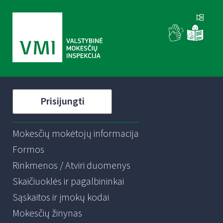
Prisijungti
Mokesčių mokėtojų informacija
Formos
Rinkmenos / Atviri duomenys
Skaičiuoklės ir pagalbininkai
Sąskaitos ir įmokų kodai
Mokesčių žinynas