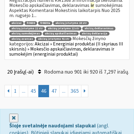
Registracijos numeris KM1368 Ši informacija skelbiama:
Mokesčio apskaičiavimas, deklaravimas
ir
sumokėjimas
Aspektas Komentarai Mokestinis laikotarpis Nuo 2025
m. rugsėjo 1...
akcizai
fr0630
fr0630a
akcizų įstatymo 10 str
akcizų įstatymo 11 str
akcizų įstatymo 12 str
akcizų deklaravimas
akcizų sumokėjimas
akcizų apskaičiavimas
akcizų deklaracija
Mokesčių žinyno
akcizų avansas
akcizų įstatymo 41 str
kategorijos:
Akcizai » Energiniai produktai (II skyriaus III
skirsnis) » Mokesčio apskaičiavimas, deklaravimas ir
sumokėjim (energiniai produktai)
20 Įrašų(-ai)
Rodoma nuo 901 iki 920 iš 7,297 irašų.
1
...
45
46
47
...
365
Uždaryti
Šioje svetainėje naudojami slapukai
(angl.
cookies). Būtinieji slapukai įdiegiami automatiškai