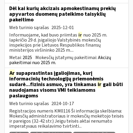
Dėl kai kurių akcizais apmokestinamų prekių
apyvartos duomenų pateikimo taisyklių
pakeitimo
Web turinio sąrašas
2025-12-01
Informuojame, kad buvo priimtas
ir
nuo 2025 m.
lapkričio 29 d. įsigaliojo Valstybinės mokesčių
inspekcijos prie Lietuvos Respublikos finansų
ministerijos viršininko 2025 m....
Metai:
2025
Mokesčių įstatymų pakeitimai:
Akcizų
pakeitimai nuo 2025 m.
Ar
supaprastintas įgaliojimas, kurį
informacinių technologijų priemonėmis
sudarė...fizinis asmuo, yra tinkamas
ir
gali būti
naudojamas visoms VMI teikiamoms
paslaugoms
Web turinio sąrašas
2024-10-17
Registracijos numeris KM0116 Ši informacija skelbiama:
Mokesčių administratoriaus ir mokesčių mokėtojo teisės
ir pareigos (32-42 str.) Jeigu teisės aktai nenumato
imperatyvaus reikalavimo tvirtinti...