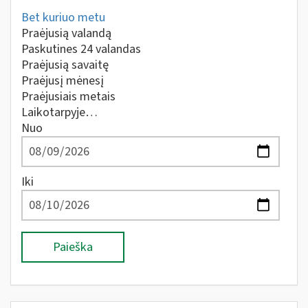
Bet kuriuo metu
Praėjusią valandą
Paskutines 24 valandas
Praėjusią savaitę
Praėjusį mėnesį
Praėjusiais metais
Laikotarpyje…
Nuo
Iki
Paieška