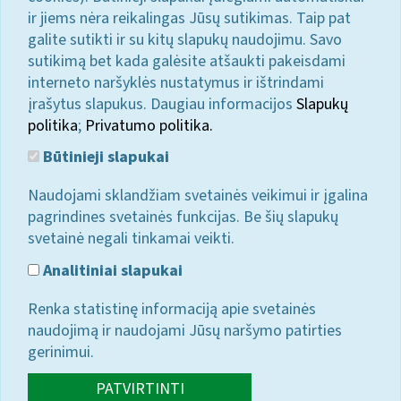
ir jiems nėra reikalingas Jūsų sutikimas. Taip pat
galite sutikti ir su kitų slapukų naudojimu. Savo
sutikimą bet kada galėsite atšaukti pakeisdami
interneto naršyklės nustatymus ir ištrindami
įrašytus slapukus. Daugiau informacijos
Slapukų
politika
;
Privatumo politika.
Būtinieji slapukai
Naudojami sklandžiam svetainės veikimui ir įgalina
pagrindines svetainės funkcijas. Be šių slapukų
svetainė negali tinkamai veikti.
Analitiniai slapukai
Renka statistinę informaciją apie svetainės
naudojimą ir naudojami Jūsų naršymo patirties
gerinimui.
PATVIRTINTI