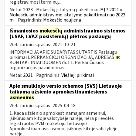
registravimosi terminų,...
Metai:
2023
Mokesčių įstatymų pakeitimai:
MĮP 2021 »
Mokesčių administravimo įstatymo pakeitimai nuo 2023
m.
Pagrindinis:
Mokesčio naujiena
Išmaniosios
mokesčių
administravimo sistemos
(i.SAF, i.VAZ posistemių) plėtros paslaugų
Web turinio sąrašas
2021-10-21
INFORMACIJA APIE SUDARYTAS SUTARTIS Paslaugų
pirkimai I. PERKANČIOJI ORGANIZACIJA, ADRESAS
IR
KONTAKTINIAI DUOMENYS: I.1. Perkančiosios
organizacijos pavadinimas...
Metai:
2021
Pagrindinis:
Viešieji pirkimai
Apie smulkiojo verslo schemos (SVS) Lietuvoje
taikymą užsienio apmokestinamiesiems
asmenims
Web turinio sąrašas
2025-04-18
1. Kada užsienio apmokestinamajam asmeniui,
įsikūrusiam kitoje valstybėje narėje, nėra prievolės
registruotis PVM mokėtoju Lietuvoje?
Apmokestinamasis asmuo, įsikūręs kitoje valstybėje
narėje,...