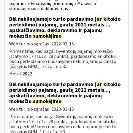
pajamos » Finansinių priemonių » Mokesčio
sumokėjimas ir deklaravimas
Dėl nekilnojamojo turto pardavimo (
ar
kitokio
perleidimo) pajamų, gautų 2021 metais...,
apskaičiavimo, deklaravimo
ir
pajamų
mokesčio
sumokėjimo
Web turinio sąrašas
2022-03-15
Primename, kad pagal Gyventojų pajamų mokesčio
įstatymo 17 str.1 d. 28 punktą, parduodamo ar kitokiu
būdu perleidžiamo nuosavybėn nekilnojamojo daikto
(išskyrus GPMĮ 17 str. 1 d. 53...
Metai:
2022
Dėl nekilnojamojo turto pardavimo (
ar
kitokio
perleidimo) pajamų, gautų 2022 metais...,
apskaičiavimo, deklaravimo
ir
pajamų
mokesčio
sumokėjimo
Web turinio sąrašas
2023-03-15
Primename, kad pagal Gyventojų pajamų mokesčio
įstatymo 17 str.1 d. 28 punktą, parduodamo ar kitokiu
būdu perleidžiamo nuosavybėn nekilnojamojo daikto
(išskyrus GPMĮ 17 str. 1 d. 53...