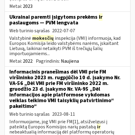
Metai:
2023
Ukrainai paremti įsigytoms prekėms
ir
paslaugoms — PVM lengvata
Web turinio sąrašas
2022-07-07
Valstybinė
mokesčių
inspekcija (VMI) informuoja, kad
Europos Komisija leido valstybėms narėms, įskaitant
Lietuvą, laikinai netaikyti PVM iš trečiųjų šalių
importuojamiems...
Metai:
2022
Pagrindinis:
Naujiena
Informacinis pranešimas dėl VMI prie FM
viršininko 2023 m. rugpjūčio 10 d. įsakymo Nr.
VA-56 „Dėl VMI prie FM viršininko 2022 m.
gruodžio 23 d. įsakymo Nr. VA-95 „Dėl
informacijos apie platformose vykdomas
veiklas teikimo VMI taisyklių patvirtinimo“
pakeitimo“
Web turinio sąrašas
2023-08-11
Informuojame, jog VMI prie FM[1], atsižvelgusi į
pateiktą Europos Komisijos narių pastabą
ir
nebeaktualią informaciją dėl platformų operatorių