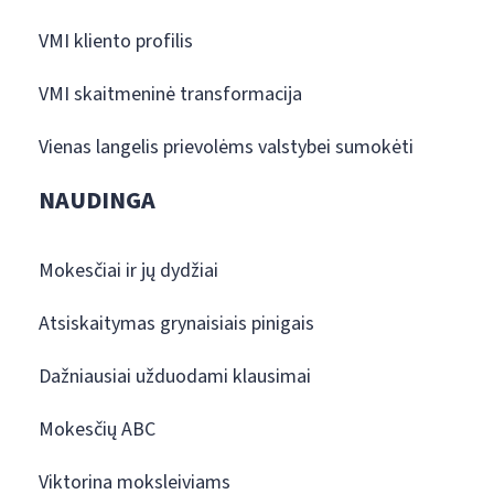
VMI kliento profilis
VMI skaitmeninė transformacija
Vienas langelis prievolėms valstybei sumokėti
NAUDINGA
Mokesčiai ir jų dydžiai
Atsiskaitymas grynaisiais pinigais
Dažniausiai užduodami klausimai
Mokesčių ABC
Viktorina moksleiviams