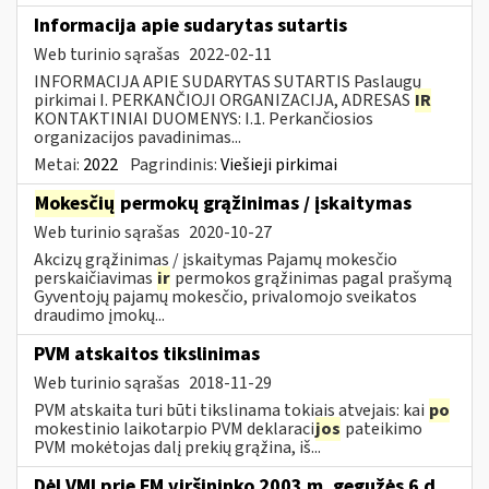
Informacija apie sudarytas sutartis
Web turinio sąrašas
2022-02-11
INFORMACIJA APIE SUDARYTAS SUTARTIS Paslaugų
pirkimai I. PERKANČIOJI ORGANIZACIJA, ADRESAS
IR
KONTAKTINIAI DUOMENYS: I.1. Perkančiosios
organizacijos pavadinimas...
Metai:
2022
Pagrindinis:
Viešieji pirkimai
Mokesčių
permokų grąžinimas / įskaitymas
Web turinio sąrašas
2020-10-27
Akcizų grąžinimas / įskaitymas Pajamų mokesčio
perskaičiavimas
ir
permokos grąžinimas pagal prašymą
Gyventojų pajamų mokesčio, privalomojo sveikatos
draudimo įmokų...
PVM atskaitos tikslinimas
Web turinio sąrašas
2018-11-29
PVM atskaita turi būti tikslinama tokiais atvejais: kai
po
mokestinio laikotarpio PVM deklaraci
jos
pateikimo
PVM mokėtojas dalį prekių grąžina, iš...
Dėl VMI prie FM viršininko 2003 m. gegužės 6 d.